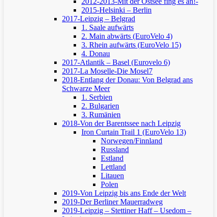
2012-2013-Mit der Ostsee fing es an!-
2015-Helsinki – Berlin
2017-Leipzig – Belgrad
1. Saale aufwärts
2. Main abwärts (EuroVelo 4)
3. Rhein aufwärts (EuroVelo 15)
4. Donau
2017-Atlantik – Basel (Eurovelo 6)
2017-La Moselle-Die Mosel7
2018-Entlang der Donau: Von Belgrad ans
Schwarze Meer
1. Serbien
2. Bulgarien
3. Rumänien
2018-Von der Barentssee nach Leipzig
Iron Curtain Trail 1 (EuroVelo 13)
Norwegen/Finnland
Russland
Estland
Lettland
Litauen
Polen
2019-Von Leipzig bis ans Ende der Welt
2019-Der Berliner Mauerradweg
2019-Leipzig – Stettiner Haff – Usedom –