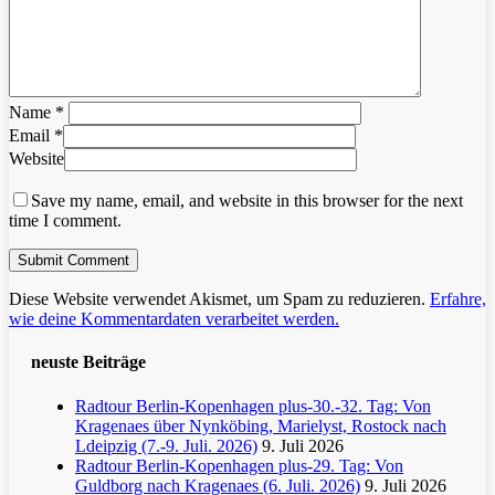
Name
*
Email
*
Website
Save my name, email, and website in this browser for the next
time I comment.
Diese Website verwendet Akismet, um Spam zu reduzieren.
Erfahre,
wie deine Kommentardaten verarbeitet werden.
neuste Beiträge
Radtour Berlin-Kopenhagen plus-30.-32. Tag: Von
Kragenaes über Nynköbing, Marielyst, Rostock nach
Ldeipzig (7.-9. Juli. 2026)
9. Juli 2026
Radtour Berlin-Kopenhagen plus-29. Tag: Von
Guldborg nach Kragenaes (6. Juli. 2026)
9. Juli 2026