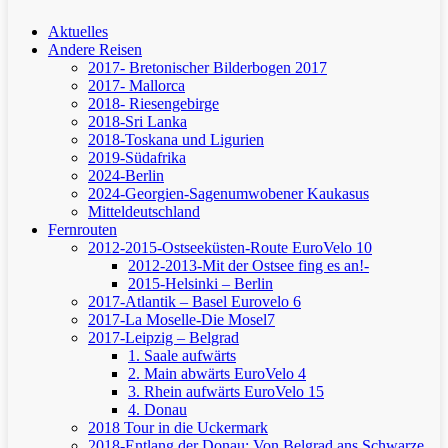
Aktuelles
Andere Reisen
2017- Bretonischer Bilderbogen 2017
2017- Mallorca
2018- Riesengebirge
2018-Sri Lanka
2018-Toskana und Ligurien
2019-Südafrika
2024-Berlin
2024-Georgien-Sagenumwobener Kaukasus
Mitteldeutschland
Fernrouten
2012-2015-Ostseeküsten-Route
EuroVelo 10
2012-2013-Mit der Ostsee fing es an!-
2015-Helsinki – Berlin
2017-Atlantik – Basel
Eurovelo 6
2017-La Moselle-Die Mosel7
2017-Leipzig – Belgrad
1. Saale aufwärts
2. Main abwärts
EuroVelo 4
3. Rhein aufwärts
EuroVelo 15
4. Donau
2018 Tour in die Uckermark
2018-Entlang der Donau: Von Belgrad ans Schwarze