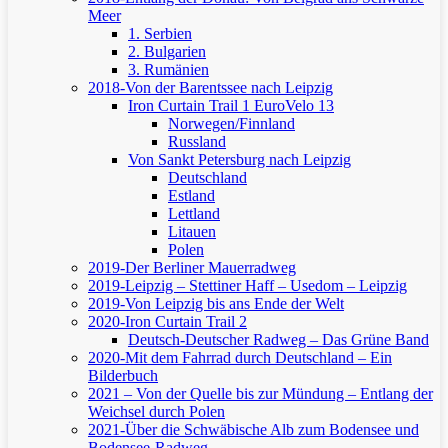
Meer
1. Serbien
2. Bulgarien
3. Rumänien
2018-Von der Barentssee nach Leipzig
Iron Curtain Trail 1
EuroVelo 13
Norwegen/Finnland
Russland
Von Sankt Petersburg nach Leipzig
Deutschland
Estland
Lettland
Litauen
Polen
2019-Der Berliner Mauerradweg
2019-Leipzig – Stettiner Haff – Usedom – Leipzig
2019-Von Leipzig bis ans Ende der Welt
2020-Iron Curtain Trail 2
Deutsch-Deutscher Radweg – Das Grüne Band
2020-Mit dem Fahrrad durch Deutschland – Ein
Bilderbuch
2021 – Von der Quelle bis zur Mündung – Entlang der
Weichsel durch Polen
2021-Über die Schwäbische Alb zum Bodensee und
Bodensee-Radweg