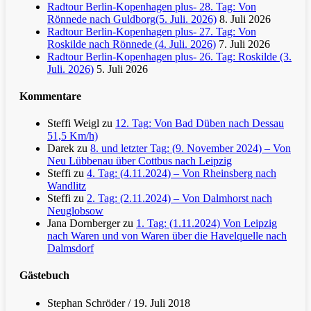
Radtour Berlin-Kopenhagen plus- 28. Tag: Von
Rönnede nach Guldborg(5. Juli. 2026)
8. Juli 2026
Radtour Berlin-Kopenhagen plus- 27. Tag: Von
Roskilde nach Rönnede (4. Juli. 2026)
7. Juli 2026
Radtour Berlin-Kopenhagen plus- 26. Tag: Roskilde (3.
Juli. 2026)
5. Juli 2026
Kommentare
Steffi Weigl
zu
12. Tag: Von Bad Düben nach Dessau
51,5 Km/h)
Darek
zu
8. und letzter Tag: (9. November 2024) – Von
Neu Lübbenau über Cottbus nach Leipzig
Steffi
zu
4. Tag: (4.11.2024) – Von Rheinsberg nach
Wandlitz
Steffi
zu
2. Tag: (2.11.2024) – Von Dalmhorst nach
Neuglobsow
Jana Dornberger
zu
1. Tag: (1.11.2024) Von Leipzig
nach Waren und von Waren über die Havelquelle nach
Dalmsdorf
Gästebuch
Stephan Schröder
/
19. Juli 2018