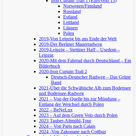
Iron Curtain Trail 1 (EuroVelo 13)
Norwegen/Finnland
Russland
Estland
Lettland
Litauen
Polen
2019-Von Leipzig bis ans Ende der Welt
2019-Der Berliner Mauerradweg
2019-Leipzig – Stettiner Haff – Usedom –
Leipzig
2020-Mit dem Fahrrad durch Deutschland – Ein
Bilderbuch
2020-Iron Curtain Trail 2
Deutsch-Deutscher Radweg – Das Grüne
Band
2021-Über die Schwäbische Alb zum Bodensee
und Bodensee-Radweg
2021 – Von der Quelle bis zur Mündung –
Entlang der Weichsel durch Polen
2022 – BeNeLux
2023 – Auf dem Green Velo durch Polen
2023 Tauber-Altmühl-Tour
2024 – Von Paris nach Calais
2024 -Von Zakopane nach Cottbus