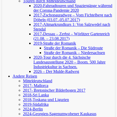
Touren durch Mitteldeutschland
2020-Fahrradtouren und Spaziergänge während
der Corona-Pandemie 2020
2017-Zschopauradweg – Vom Fichtelberg nach
Döbeln (03.07.-05.07.2017)
2017-Altmarkrundkurs 1: Von Salzwedel nach
Stendal
2017-Dessau – Zerbst – Wörlitzer Gartenreich
(21.08. – 23.08.2017)
2019-Straße der Romanik
Straße der Romanik – Die Südroute
Straße der Romanik – Niedersachsen
2020-Tour durch die 4. Sächsische
Landesausstellung 2020 – Boom. 500 Jahre
Industriekultur in Sachsen.
2026 – Der Mulde-Radweg
Andere Reisen
Mitteldeutschland
2017- Mallorca
2017- Bretonischer Bilderbogen 2017
2018-Sri Lanka
2018-Toskana und Ligurien
2019-Südafrika
2024-Berlin
2024-Georgien-Sagenumwobener Kaukasus