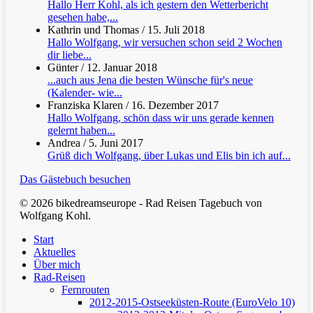
Hallo Herr Kohl, als ich gestern den Wetterbericht
gesehen habe,...
Kathrin und Thomas
/
15. Juli 2018
Hallo Wolfgang, wir versuchen schon seid 2 Wochen
dir liebe...
Günter
/
12. Januar 2018
...auch aus Jena die besten Wünsche für's neue
(Kalender- wie...
Franziska Klaren
/
16. Dezember 2017
Hallo Wolfgang, schön dass wir uns gerade kennen
gelernt haben...
Andrea
/
5. Juni 2017
Grüß dich Wolfgang, über Lukas und Elis bin ich auf...
Das Gästebuch besuchen
© 2026 bikedreamseurope - Rad Reisen Tagebuch von
Wolfgang Kohl.
Clos
Start
Men
Aktuelles
Über mich
Rad-Reisen
Fernrouten
2012-2015-Ostseeküsten-Route (EuroVelo 10)