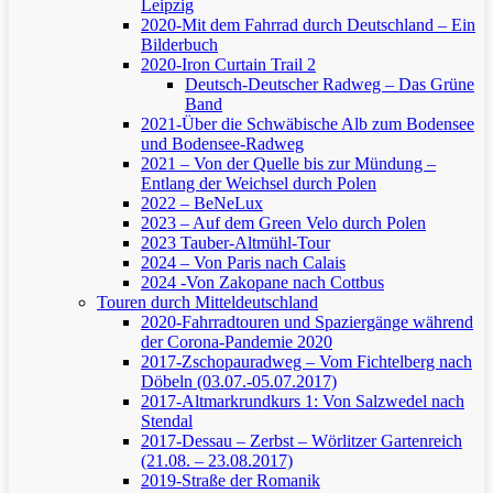
Leipzig
2020-Mit dem Fahrrad durch Deutschland – Ein
Bilderbuch
2020-Iron Curtain Trail 2
Deutsch-Deutscher Radweg – Das Grüne
Band
2021-Über die Schwäbische Alb zum Bodensee
und Bodensee-Radweg
2021 – Von der Quelle bis zur Mündung –
Entlang der Weichsel durch Polen
2022 – BeNeLux
2023 – Auf dem Green Velo durch Polen
2023 Tauber-Altmühl-Tour
2024 – Von Paris nach Calais
2024 -Von Zakopane nach Cottbus
Touren durch Mitteldeutschland
2020-Fahrradtouren und Spaziergänge während
der Corona-Pandemie 2020
2017-Zschopauradweg – Vom Fichtelberg nach
Döbeln (03.07.-05.07.2017)
2017-Altmarkrundkurs 1: Von Salzwedel nach
Stendal
2017-Dessau – Zerbst – Wörlitzer Gartenreich
(21.08. – 23.08.2017)
2019-Straße der Romanik