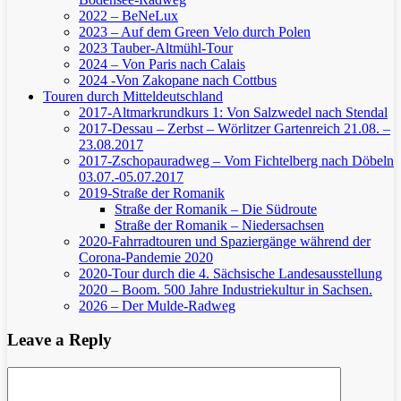
2022 – BeNeLux
2023 – Auf dem Green Velo durch Polen
2023 Tauber-Altmühl-Tour
2024 – Von Paris nach Calais
2024 -Von Zakopane nach Cottbus
Touren durch Mitteldeutschland
2017-Altmarkrundkurs 1: Von Salzwedel nach Stendal
2017-Dessau – Zerbst – Wörlitzer Gartenreich
21.08. –
23.08.2017
2017-Zschopauradweg – Vom Fichtelberg nach Döbeln
03.07.-05.07.2017
2019-Straße der Romanik
Straße der Romanik – Die Südroute
Straße der Romanik – Niedersachsen
2020-Fahrradtouren und Spaziergänge während der
Corona-Pandemie 2020
2020-Tour durch die 4. Sächsische Landesausstellung
2020 – Boom. 500 Jahre Industriekultur in Sachsen.
2026 – Der Mulde-Radweg
Leave a Reply