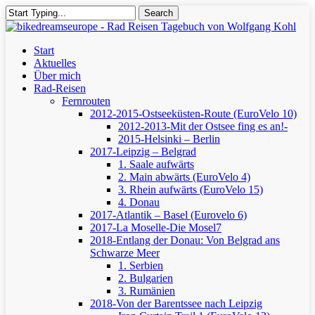
Skip
Search
to
Close
main
Search
content
Menu
Start
Aktuelles
Über mich
Rad-Reisen
Fernrouten
2012-2015-Ostseeküsten-Route (EuroVelo 10)
2012-2013-Mit der Ostsee fing es an!-
2015-Helsinki – Berlin
2017-Leipzig – Belgrad
1. Saale aufwärts
2. Main abwärts (EuroVelo 4)
3. Rhein aufwärts (EuroVelo 15)
4. Donau
2017-Atlantik – Basel (Eurovelo 6)
2017-La Moselle-Die Mosel7
2018-Entlang der Donau: Von Belgrad ans
Schwarze Meer
1. Serbien
2. Bulgarien
3. Rumänien
2018-Von der Barentssee nach Leipzig