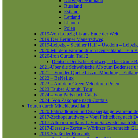
Norwegen/Finnland
Russland
Estland
Lettland
Litauen
Polen
2019-Von Leipzig bis ans Ende der Welt
2019-Der Berliner Mauerradweg
2019-Leipzig – Stettiner Haff – Usedom – Leipzig
2020-Mit dem Fahrrad durch Deutschland – Ein B
2020-Iron Curtain Trail 2
Deutsch-Deutscher Radweg – Das Grüne B
2021-Über die Schwäbische Alb zum Bodensee 
2021 – Von der Quelle bis zur Mündung – Entlang
2022 – BeNeLux
2023 – Auf dem Green Velo durch Polen
2023 Tauber-Altmühl-Tour
2024 – Von Paris nach Calais
2024 -Von Zakopane nach Cottbus
Touren durch Mitteldeutschland
2020-Fahrradtouren und Spaziergänge während d
2017-Zschopauradweg – Vom Fichtelberg nach Dö
2017-Altmarkrundkurs 1: Von Salzwedel nach Ste
2017-Dessau – Zerbst – Wörlitzer Gartenreich (21
2019-Straße der Romanik