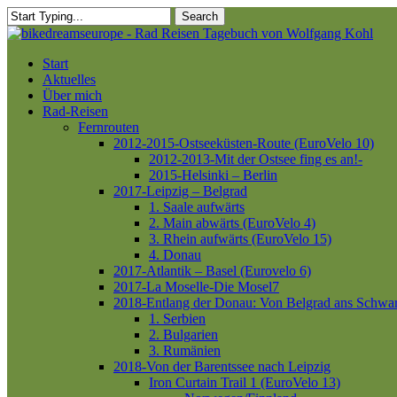
Skip
Search
to
Close
main
Search
content
Menu
Start
Aktuelles
Über mich
Rad-Reisen
Fernrouten
2012-2015-Ostseeküsten-Route (EuroVelo 10)
2012-2013-Mit der Ostsee fing es an!-
2015-Helsinki – Berlin
2017-Leipzig – Belgrad
1. Saale aufwärts
2. Main abwärts (EuroVelo 4)
3. Rhein aufwärts (EuroVelo 15)
4. Donau
2017-Atlantik – Basel (Eurovelo 6)
2017-La Moselle-Die Mosel7
2018-Entlang der Donau: Von Belgrad ans Schwa
1. Serbien
2. Bulgarien
3. Rumänien
2018-Von der Barentssee nach Leipzig
Iron Curtain Trail 1 (EuroVelo 13)