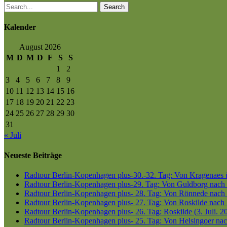
Search
Kalender
August 2026
M
D
M
D
F
S
S
1
2
3
4
5
6
7
8
9
10
11
12
13
14
15
16
17
18
19
20
21
22
23
24
25
26
27
28
29
30
31
« Juli
Neueste Beiträge
Radtour Berlin-Kopenhagen plus-30.-32. Tag: Von Kragenaes üb
Radtour Berlin-Kopenhagen plus-29. Tag: Von Guldborg nach K
Radtour Berlin-Kopenhagen plus- 28. Tag: Von Rönnede nach G
Radtour Berlin-Kopenhagen plus- 27. Tag: Von Roskilde nach 
Radtour Berlin-Kopenhagen plus- 26. Tag: Roskilde (3. Juli. 2
Radtour Berlin-Kopenhagen plus- 25. Tag: Von Helsingoer nach