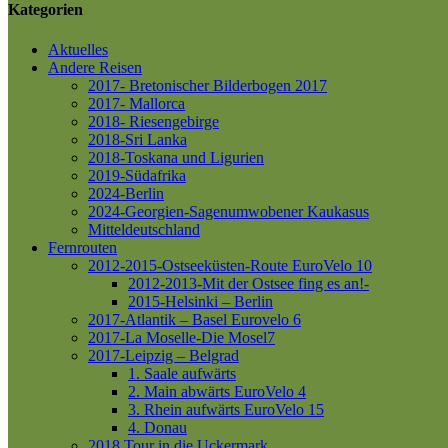
Kategorien
Aktuelles
Andere Reisen
2017- Bretonischer Bilderbogen 2017
2017- Mallorca
2018- Riesengebirge
2018-Sri Lanka
2018-Toskana und Ligurien
2019-Südafrika
2024-Berlin
2024-Georgien-Sagenumwobener Kaukasus
Mitteldeutschland
Fernrouten
2012-2015-Ostseeküsten-Route
EuroVelo 10
2012-2013-Mit der Ostsee fing es an!-
2015-Helsinki – Berlin
2017-Atlantik – Basel
Eurovelo 6
2017-La Moselle-Die Mosel7
2017-Leipzig – Belgrad
1. Saale aufwärts
2. Main abwärts
EuroVelo 4
3. Rhein aufwärts
EuroVelo 15
4. Donau
2018 Tour in die Uckermark