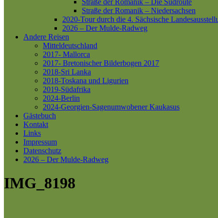
Straße der Romanik – Die Südroute
Straße der Romanik – Niedersachsen
2020-Tour durch die 4. Sächsische Landesausstell
2026 – Der Mulde-Radweg
Andere Reisen
Mitteldeutschland
2017- Mallorca
2017- Bretonischer Bilderbogen 2017
2018-Sri Lanka
2018-Toskana und Ligurien
2019-Südafrika
2024-Berlin
2024-Georgien-Sagenumwobener Kaukasus
Gästebuch
Kontakt
Links
Impressum
Datenschutz
2026 – Der Mulde-Radweg
IMG_8198