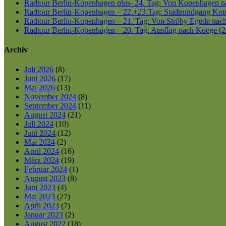
Radtour Berlin-Kopenhagen plus- 24. Tag: Von Kopenhagen nac
Radtour Berlin-Kopenhagen – 22.+23.Tag: Stadtrundgang Kop
Radtour Berlin-Kopenhagen – 21. Tag: Von Ströby Egede nac
Radtour Berlin-Kopenhagen – 20. Tag: Ausflug nach Koege (2
Archiv
Juli 2026
(8)
Juni 2026
(17)
Mai 2026
(13)
November 2024
(8)
September 2024
(11)
August 2024
(21)
Juli 2024
(10)
Juni 2024
(12)
Mai 2024
(2)
April 2024
(16)
März 2024
(19)
Februar 2024
(1)
August 2023
(8)
Juni 2023
(4)
Mai 2023
(27)
April 2023
(7)
Januar 2023
(2)
August 2022
(18)