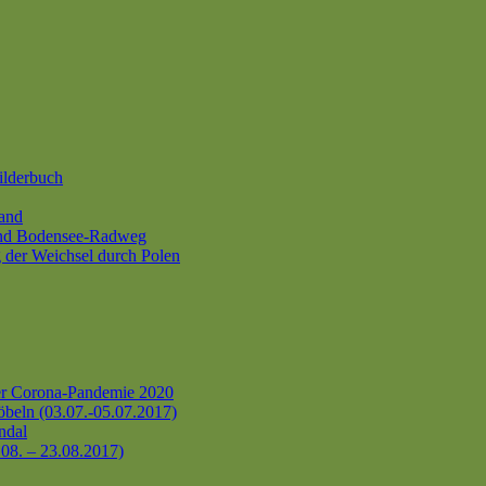
ilderbuch
and
und Bodensee-Radweg
 der Weichsel durch Polen
er Corona-Pandemie 2020
beln (03.07.-05.07.2017)
ndal
.08. – 23.08.2017)