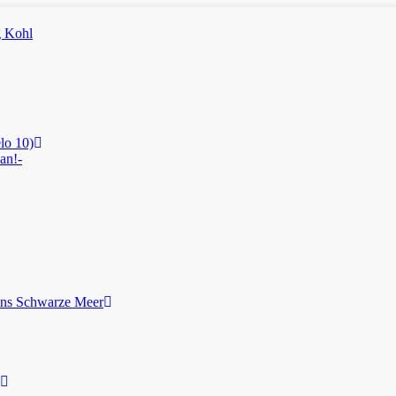
lo 10)
an!-
ans Schwarze Meer