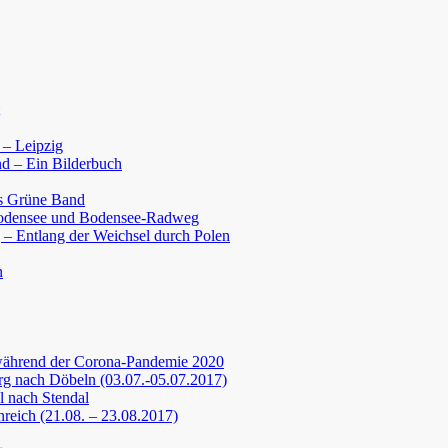
 – Leipzig
d – Ein Bilderbuch
s Grüne Band
Bodensee und Bodensee-Radweg
 – Entlang der Weichsel durch Polen
n
während der Corona-Pandemie 2020
g nach Döbeln (03.07.-05.07.2017)
 nach Stendal
nreich (21.08. – 23.08.2017)