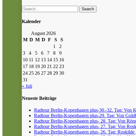
Search
Kalender
August 2026
M
D
M
D
F
S
S
1
2
3
4
5
6
7
8
9
10
11
12
13
14
15
16
17
18
19
20
21
22
23
24
25
26
27
28
29
30
31
« Juli
Neueste Beiträge
Radtour Berlin-Kopenhagen plus-30.-32. Tag: Von Kr
Radtour Berlin-Kopenhagen plus-29. Tag: Von Guldb
Radtour Berlin-Kopenhagen plus- 28. Tag: Von Rönn
Radtour Berlin-Kopenhagen plus- 27. Tag: Von Roski
Radtour Berlin-Kopenhagen plus- 26. Tag: Roskilde (