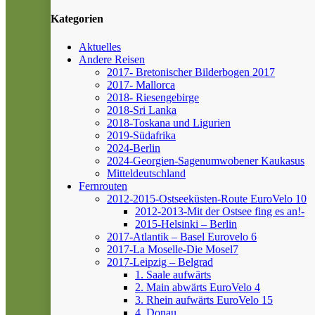
Kategorien
Aktuelles
Andere Reisen
2017- Bretonischer Bilderbogen 2017
2017- Mallorca
2018- Riesengebirge
2018-Sri Lanka
2018-Toskana und Ligurien
2019-Südafrika
2024-Berlin
2024-Georgien-Sagenumwobener Kaukasus
Mitteldeutschland
Fernrouten
2012-2015-Ostseeküsten-Route
EuroVelo 10
2012-2013-Mit der Ostsee fing es an!-
2015-Helsinki – Berlin
2017-Atlantik – Basel
Eurovelo 6
2017-La Moselle-Die Mosel7
2017-Leipzig – Belgrad
1. Saale aufwärts
2. Main abwärts
EuroVelo 4
3. Rhein aufwärts
EuroVelo 15
4. Donau