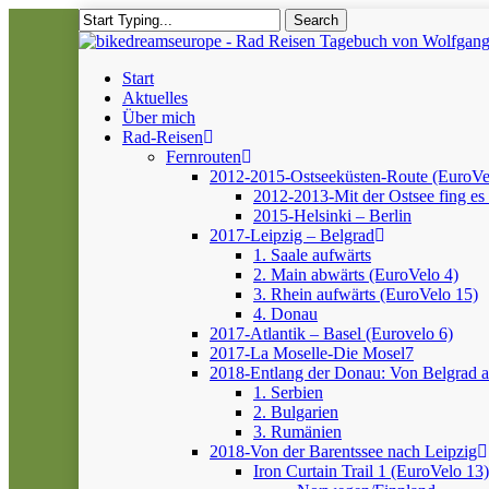
Skip
Search
to
Close
main
Search
content
Menu
Start
Aktuelles
Über mich
Rad-Reisen
Fernrouten
2012-2015-Ostseeküsten-Route (EuroVe
2012-2013-Mit der Ostsee fing es 
2015-Helsinki – Berlin
2017-Leipzig – Belgrad
1. Saale aufwärts
2. Main abwärts (EuroVelo 4)
3. Rhein aufwärts (EuroVelo 15)
4. Donau
2017-Atlantik – Basel (Eurovelo 6)
2017-La Moselle-Die Mosel7
2018-Entlang der Donau: Von Belgrad 
1. Serbien
2. Bulgarien
3. Rumänien
2018-Von der Barentssee nach Leipzig
Iron Curtain Trail 1 (EuroVelo 13)