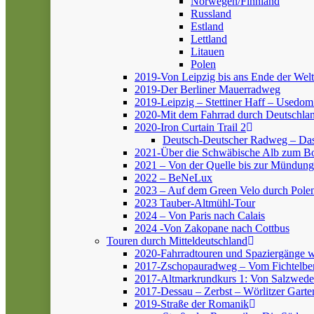
Norwegen/Finnland
Russland
Estland
Lettland
Litauen
Polen
2019-Von Leipzig bis ans Ende der Welt
2019-Der Berliner Mauerradweg
2019-Leipzig – Stettiner Haff – Usedom
2020-Mit dem Fahrrad durch Deutschlan
2020-Iron Curtain Trail 2
Deutsch-Deutscher Radweg – Da
2021-Über die Schwäbische Alb zum 
2021 – Von der Quelle bis zur Mündung
2022 – BeNeLux
2023 – Auf dem Green Velo durch Pole
2023 Tauber-Altmühl-Tour
2024 – Von Paris nach Calais
2024 -Von Zakopane nach Cottbus
Touren durch Mitteldeutschland
2020-Fahrradtouren und Spaziergänge 
2017-Zschopauradweg – Vom Fichtelber
2017-Altmarkrundkurs 1: Von Salzwedel
2017-Dessau – Zerbst – Wörlitzer Garte
2019-Straße der Romanik