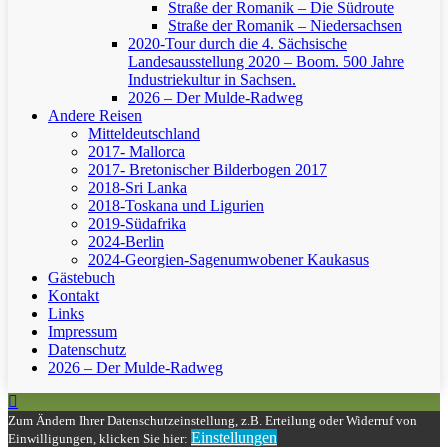
Straße der Romanik – Die Südroute
Straße der Romanik – Niedersachsen
2020-Tour durch die 4. Sächsische
Landesausstellung 2020 – Boom. 500 Jahre
Industriekultur in Sachsen.
2026 – Der Mulde-Radweg
Andere Reisen
Mitteldeutschland
2017- Mallorca
2017- Bretonischer Bilderbogen 2017
2018-Sri Lanka
2018-Toskana und Ligurien
2019-Südafrika
2024-Berlin
2024-Georgien-Sagenumwobener Kaukasus
Gästebuch
Kontakt
Links
Impressum
Datenschutz
2026 – Der Mulde-Radweg
Zum Ändern Ihrer Datenschutzeinstellung, z.B. Erteilung oder Widerruf von
Einstellungen
Einwilligungen, klicken Sie hier: