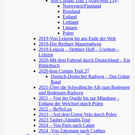
Iron Curtain Trail 1 (EuroVelo 13)
Norwegen/Finnland
Russland
Estland
Lettland
Litauen
Polen
2019-Von Leipzig bis ans Ende der Welt
2019-Der Berliner Mauerradweg
2019-Leipzig – Stettiner Haff – Usedom –
Leipzig
2020-Mit dem Fahrrad durch Deutschland – Ein
Bilderbuch
2020-Iron Curtain Trail 2
Deutsch-Deutscher Radweg – Das Grüne
Band
2021-Über die Schwäbische Alb zum Bodensee
und Bodensee-Radweg
2021 – Von der Quelle bis zur Mündung –
Entlang der Weichsel durch Polen
2022 – BeNeLux
2023 – Auf dem Green Velo durch Polen
2023 Tauber-Altmühl-Tour
2024 – Von Paris nach Calais
2024 -Von Zakopane nach Cottbus