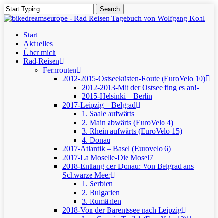
Skip
Search
to
Close
main
Search
content
Menu
Start
Aktuelles
Über mich
Rad-Reisen
Fernrouten
2012-2015-Ostseeküsten-Route (EuroVelo 10)
2012-2013-Mit der Ostsee fing es an!-
2015-Helsinki – Berlin
2017-Leipzig – Belgrad
1. Saale aufwärts
2. Main abwärts (EuroVelo 4)
3. Rhein aufwärts (EuroVelo 15)
4. Donau
2017-Atlantik – Basel (Eurovelo 6)
2017-La Moselle-Die Mosel7
2018-Entlang der Donau: Von Belgrad ans
Schwarze Meer
1. Serbien
2. Bulgarien
3. Rumänien
2018-Von der Barentssee nach Leipzig