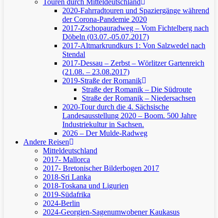
Touren durch Mitteldeutschland
2020-Fahrradtouren und Spaziergänge während
der Corona-Pandemie 2020
2017-Zschopauradweg – Vom Fichtelberg nach
Döbeln (03.07.-05.07.2017)
2017-Altmarkrundkurs 1: Von Salzwedel nach
Stendal
2017-Dessau – Zerbst – Wörlitzer Gartenreich
(21.08. – 23.08.2017)
2019-Straße der Romanik
Straße der Romanik – Die Südroute
Straße der Romanik – Niedersachsen
2020-Tour durch die 4. Sächsische
Landesausstellung 2020 – Boom. 500 Jahre
Industriekultur in Sachsen.
2026 – Der Mulde-Radweg
Andere Reisen
Mitteldeutschland
2017- Mallorca
2017- Bretonischer Bilderbogen 2017
2018-Sri Lanka
2018-Toskana und Ligurien
2019-Südafrika
2024-Berlin
2024-Georgien-Sagenumwobener Kaukasus