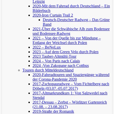
Leipzig
2020-Mit dem Fahrrad durch Deutschland – Ein
Bilderbuch
2020-Iron Curtain Trail 2
Deutsch-Deutscher Radweg – Das Grüne
Band
2021-Über die Schwäbische Alb zum Bodensee
und Bodensee-Radweg
2021 – Von der Quelle bis zur Mündung –
Entlang der Weichsel durch Polen
2022 – BeNeLux
2023 – Auf dem Green Velo durch Polen
2023 Tauber-Altmühl-Tour
2024 – Von Paris nach Calais
2024 -Von Zakopane nach Cottbus
Touren durch Mitteldeutschland
2020-Fahrradtouren und Spaziergänge während
der Corona-Pandemie 2020
2017-Zschopauradweg – Vom Fichtelberg nach
Döbeln (03.07.-05.07.2017)
2017-Altmarkrundkurs 1: Von Salzwedel nach
Stendal
2017-Dessau – Zerbst – Wörlitzer Gartenreich
(21.08. – 23.08.2017)
2019-Straße der Romanik