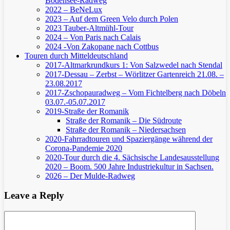
Bodensee-Radweg
2022 – BeNeLux
2023 – Auf dem Green Velo durch Polen
2023 Tauber-Altmühl-Tour
2024 – Von Paris nach Calais
2024 -Von Zakopane nach Cottbus
Touren durch Mitteldeutschland
2017-Altmarkrundkurs 1: Von Salzwedel nach Stendal
2017-Dessau – Zerbst – Wörlitzer Gartenreich
21.08. –
23.08.2017
2017-Zschopauradweg – Vom Fichtelberg nach Döbeln
03.07.-05.07.2017
2019-Straße der Romanik
Straße der Romanik – Die Südroute
Straße der Romanik – Niedersachsen
2020-Fahrradtouren und Spaziergänge während der
Corona-Pandemie 2020
2020-Tour durch die 4. Sächsische Landesausstellung
2020 – Boom. 500 Jahre Industriekultur in Sachsen.
2026 – Der Mulde-Radweg
Leave a Reply