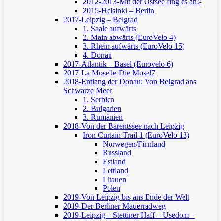
2012-2013-Mit der Ostsee fing es an!-
2015-Helsinki – Berlin
2017-Leipzig – Belgrad
1. Saale aufwärts
2. Main abwärts (EuroVelo 4)
3. Rhein aufwärts (EuroVelo 15)
4. Donau
2017-Atlantik – Basel (Eurovelo 6)
2017-La Moselle-Die Mosel7
2018-Entlang der Donau: Von Belgrad ans
Schwarze Meer
1. Serbien
2. Bulgarien
3. Rumänien
2018-Von der Barentssee nach Leipzig
Iron Curtain Trail 1 (EuroVelo 13)
Norwegen/Finnland
Russland
Estland
Lettland
Litauen
Polen
2019-Von Leipzig bis ans Ende der Welt
2019-Der Berliner Mauerradweg
2019-Leipzig – Stettiner Haff – Usedom –