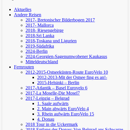
Aktuelles
Andere Reisen
2017- Bretonischer Bilderbogen 2017
2017- Mallorca
2018- Riesengebirge
2018-Sri Lanka
2018-Toskana und Ligurien
2019-Südafrika
2024-Berlin
2024-Georgien-Sagenumwobener Kaukasus
Mitteldeutschland
Fernrouten
2012-2015-Ostseeküsten-Route
EuroVelo 10
2012-2013-Mit der Ostsee fing es an!-
2015-Helsinki – Berlin
2017-Atlantik – Basel
Eurovelo 6
2017-La Moselle-Die Mosel7
2017-Leipzig – Belgrad
1. Saale aufwärts
2. Main abwärts
EuroVelo 4
3. Rhein aufwärts
EuroVelo 15
4. Donau
2018 Tour in die Uckermark
2018-Entlang der Donau: Von Belgrad ans Schwarze