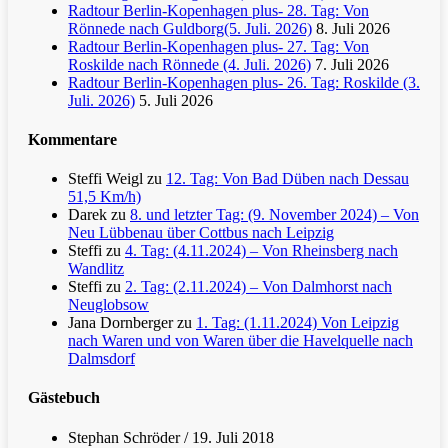
Radtour Berlin-Kopenhagen plus- 28. Tag: Von
Rönnede nach Guldborg(5. Juli. 2026)
8. Juli 2026
Radtour Berlin-Kopenhagen plus- 27. Tag: Von
Roskilde nach Rönnede (4. Juli. 2026)
7. Juli 2026
Radtour Berlin-Kopenhagen plus- 26. Tag: Roskilde (3.
Juli. 2026)
5. Juli 2026
Kommentare
Steffi Weigl
zu
12. Tag: Von Bad Düben nach Dessau
51,5 Km/h)
Darek
zu
8. und letzter Tag: (9. November 2024) – Von
Neu Lübbenau über Cottbus nach Leipzig
Steffi
zu
4. Tag: (4.11.2024) – Von Rheinsberg nach
Wandlitz
Steffi
zu
2. Tag: (2.11.2024) – Von Dalmhorst nach
Neuglobsow
Jana Dornberger
zu
1. Tag: (1.11.2024) Von Leipzig
nach Waren und von Waren über die Havelquelle nach
Dalmsdorf
Gästebuch
Stephan Schröder
/
19. Juli 2018