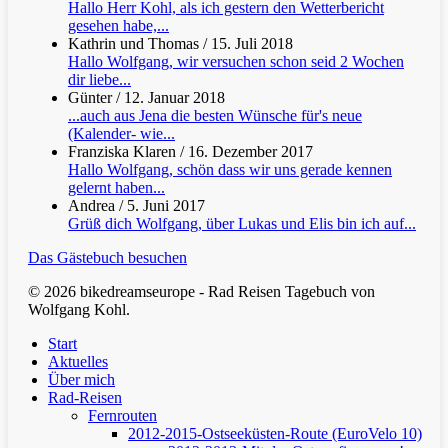
Hallo Herr Kohl, als ich gestern den Wetterbericht
gesehen habe,...
Kathrin und Thomas
/
15. Juli 2018
Hallo Wolfgang, wir versuchen schon seid 2 Wochen
dir liebe...
Günter
/
12. Januar 2018
...auch aus Jena die besten Wünsche für's neue
(Kalender- wie...
Franziska Klaren
/
16. Dezember 2017
Hallo Wolfgang, schön dass wir uns gerade kennen
gelernt haben...
Andrea
/
5. Juni 2017
Grüß dich Wolfgang, über Lukas und Elis bin ich auf...
Das Gästebuch besuchen
© 2026 bikedreamseurope - Rad Reisen Tagebuch von
Wolfgang Kohl.
Clos
Start
Men
Aktuelles
Über mich
Rad-Reisen
Fernrouten
2012-2015-Ostseeküsten-Route (EuroVelo 10)