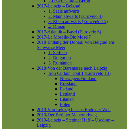
2015-Helsinki – Berlin
2017-Leipzig – Belgrad
1. Saale aufwärts
2. Main abwärts (EuroVelo 4)
3. Rhein aufwärts (EuroVelo 15)
4. Donau
2017-Atlantik – Basel (Eurovelo 6)
2017-La Moselle-Die Mosel7
2018-Entlang der Donau: Von Belgrad ans
Schwarze Meer
1. Serbien
2. Bulgarien
3. Rumänien
2018-Von der Barentssee nach Leipzig
Iron Curtain Trail 1 (EuroVelo 13)
Norwegen/Finnland
Russland
Estland
Lettland
Litauen
Polen
2019-Von Leipzig bis ans Ende der Welt
2019-Der Berliner Mauerradweg
2019-Leipzig – Stettiner Haff – Usedom –
Leipzig