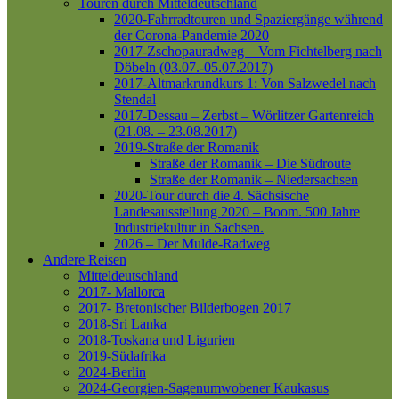
Touren durch Mitteldeutschland
2020-Fahrradtouren und Spaziergänge während
der Corona-Pandemie 2020
2017-Zschopauradweg – Vom Fichtelberg nach
Döbeln (03.07.-05.07.2017)
2017-Altmarkrundkurs 1: Von Salzwedel nach
Stendal
2017-Dessau – Zerbst – Wörlitzer Gartenreich
(21.08. – 23.08.2017)
2019-Straße der Romanik
Straße der Romanik – Die Südroute
Straße der Romanik – Niedersachsen
2020-Tour durch die 4. Sächsische
Landesausstellung 2020 – Boom. 500 Jahre
Industriekultur in Sachsen.
2026 – Der Mulde-Radweg
Andere Reisen
Mitteldeutschland
2017- Mallorca
2017- Bretonischer Bilderbogen 2017
2018-Sri Lanka
2018-Toskana und Ligurien
2019-Südafrika
2024-Berlin
2024-Georgien-Sagenumwobener Kaukasus