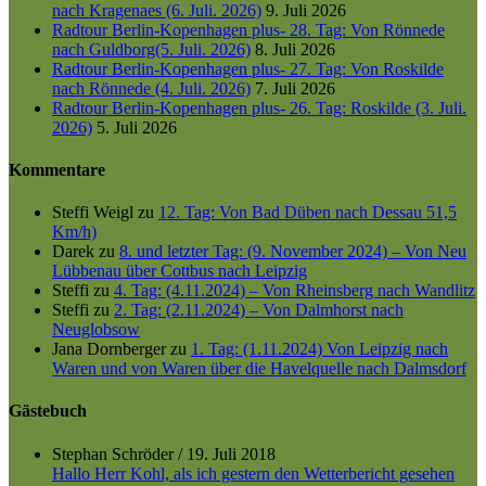
nach Kragenaes (6. Juli. 2026)
9. Juli 2026
Radtour Berlin-Kopenhagen plus- 28. Tag: Von Rönnede
nach Guldborg(5. Juli. 2026)
8. Juli 2026
Radtour Berlin-Kopenhagen plus- 27. Tag: Von Roskilde
nach Rönnede (4. Juli. 2026)
7. Juli 2026
Radtour Berlin-Kopenhagen plus- 26. Tag: Roskilde (3. Juli.
2026)
5. Juli 2026
Kommentare
Steffi Weigl
zu
12. Tag: Von Bad Düben nach Dessau 51,5
Km/h)
Darek
zu
8. und letzter Tag: (9. November 2024) – Von Neu
Lübbenau über Cottbus nach Leipzig
Steffi
zu
4. Tag: (4.11.2024) – Von Rheinsberg nach Wandlitz
Steffi
zu
2. Tag: (2.11.2024) – Von Dalmhorst nach
Neuglobsow
Jana Dornberger
zu
1. Tag: (1.11.2024) Von Leipzig nach
Waren und von Waren über die Havelquelle nach Dalmsdorf
Gästebuch
Stephan Schröder
/
19. Juli 2018
Hallo Herr Kohl, als ich gestern den Wetterbericht gesehen