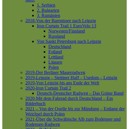
1. Serbien
2. Bulgarien
3. Rumänien
2018-Von der Barentssee nach Leipzig
Iron Curtain Trail 1
EuroVelo 13
Norwegen/Finnland
Russland
Von Sankt Petersburg nach Leipzig
Deutschland
Estland
Lettland
Litauen
Polen
2019-Der Berliner Mauerradweg
2019-Leipzig – Stettiner Haff – Usedom – Leipzig
2019-Von Leipzig bis ans Ende der Welt
2020-Iron Curtain Trail 2
Deutsch-Deutscher Radweg – Das Grüne Band
2020-Mit dem Fahrrad durch Deutschland – Ein
Bilderbuch
2021 – Von der Quelle bis zur Mündung – Entlang der
Weichsel durch Polen
2021-Über die Schwäbische Alb zum Bodensee und
Bodensee-Radweg