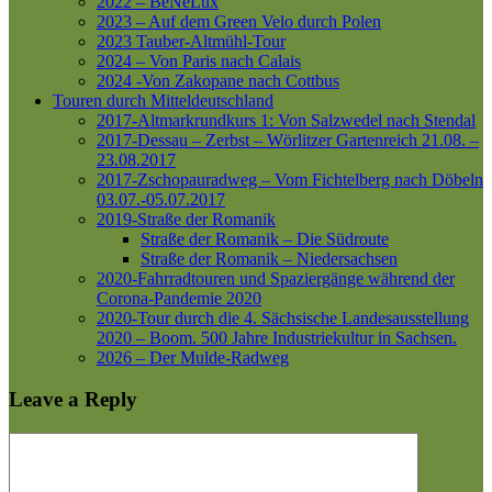
2022 – BeNeLux
2023 – Auf dem Green Velo durch Polen
2023 Tauber-Altmühl-Tour
2024 – Von Paris nach Calais
2024 -Von Zakopane nach Cottbus
Touren durch Mitteldeutschland
2017-Altmarkrundkurs 1: Von Salzwedel nach Stendal
2017-Dessau – Zerbst – Wörlitzer Gartenreich
21.08. –
23.08.2017
2017-Zschopauradweg – Vom Fichtelberg nach Döbeln
03.07.-05.07.2017
2019-Straße der Romanik
Straße der Romanik – Die Südroute
Straße der Romanik – Niedersachsen
2020-Fahrradtouren und Spaziergänge während der
Corona-Pandemie 2020
2020-Tour durch die 4. Sächsische Landesausstellung
2020 – Boom. 500 Jahre Industriekultur in Sachsen.
2026 – Der Mulde-Radweg
Leave a Reply