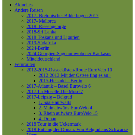
Aktuelles
Andere Reisen
2017- Bretonischer Bilderbogen 2017
2017- Mallorca
2018- Riesengebirge
2018-Sri Lanka
2018-Toskana und Ligurien
2019-Südafrika
2024-Berlin
2024-Georgien-Sagenumwobener Kaukasus
Mitteldeutschland
Fernrouten
2012-2015-Ostseeküsten-Route
EuroVelo 10
2012-2013-Mit der Ostsee fing es an!-
2015-Helsinki – Berlin
2017-Atlantik – Basel
Eurovelo 6
2017-La Moselle-Die Mosel7
2017-Leipzig – Belgrad
1. Saale aufwärts
2. Main abwärts
EuroVelo 4
3. Rhein aufwärts
EuroVelo 15
4. Donau
2018 Tour in die Uckermark
2018-Entlang der Donau: Von Belgrad ans Schwarze
Meer