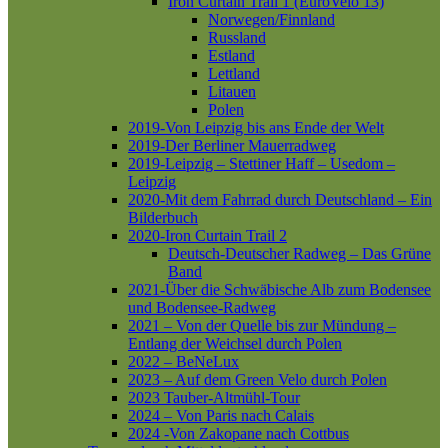
Iron Curtain Trail 1 (EuroVelo 13)
Norwegen/Finnland
Russland
Estland
Lettland
Litauen
Polen
2019-Von Leipzig bis ans Ende der Welt
2019-Der Berliner Mauerradweg
2019-Leipzig – Stettiner Haff – Usedom –
Leipzig
2020-Mit dem Fahrrad durch Deutschland – Ein
Bilderbuch
2020-Iron Curtain Trail 2
Deutsch-Deutscher Radweg – Das Grüne
Band
2021-Über die Schwäbische Alb zum Bodensee
und Bodensee-Radweg
2021 – Von der Quelle bis zur Mündung –
Entlang der Weichsel durch Polen
2022 – BeNeLux
2023 – Auf dem Green Velo durch Polen
2023 Tauber-Altmühl-Tour
2024 – Von Paris nach Calais
2024 -Von Zakopane nach Cottbus