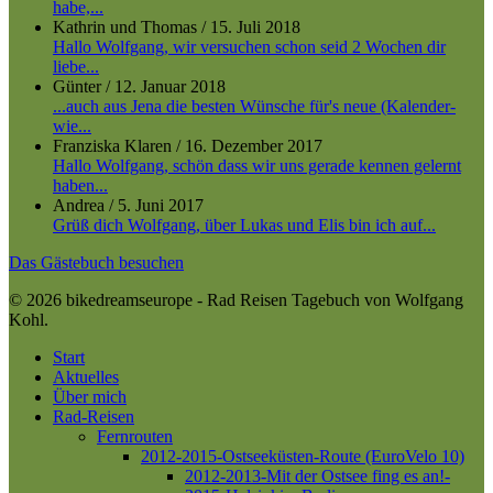
habe,...
Kathrin und Thomas
/
15. Juli 2018
Hallo Wolfgang, wir versuchen schon seid 2 Wochen dir
liebe...
Günter
/
12. Januar 2018
...auch aus Jena die besten Wünsche für's neue (Kalender-
wie...
Franziska Klaren
/
16. Dezember 2017
Hallo Wolfgang, schön dass wir uns gerade kennen gelernt
haben...
Andrea
/
5. Juni 2017
Grüß dich Wolfgang, über Lukas und Elis bin ich auf...
Das Gästebuch besuchen
© 2026 bikedreamseurope - Rad Reisen Tagebuch von Wolfgang
Kohl.
Close
Start
Menu
Aktuelles
Über mich
Rad-Reisen
Fernrouten
2012-2015-Ostseeküsten-Route (EuroVelo 10)
2012-2013-Mit der Ostsee fing es an!-