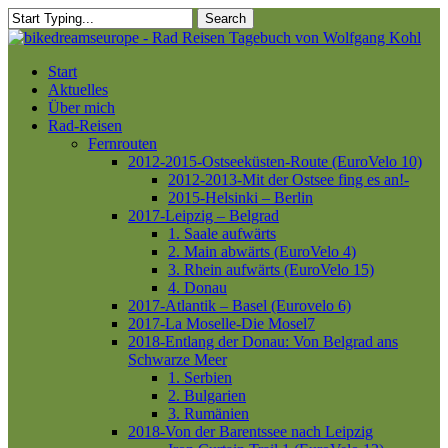
Skip
Search
to
Close
main
Search
content
Menu
Start
Aktuelles
Über mich
Rad-Reisen
Fernrouten
2012-2015-Ostseeküsten-Route (EuroVelo 10)
2012-2013-Mit der Ostsee fing es an!-
2015-Helsinki – Berlin
2017-Leipzig – Belgrad
1. Saale aufwärts
2. Main abwärts (EuroVelo 4)
3. Rhein aufwärts (EuroVelo 15)
4. Donau
2017-Atlantik – Basel (Eurovelo 6)
2017-La Moselle-Die Mosel7
2018-Entlang der Donau: Von Belgrad ans
Schwarze Meer
1. Serbien
2. Bulgarien
3. Rumänien
2018-Von der Barentssee nach Leipzig