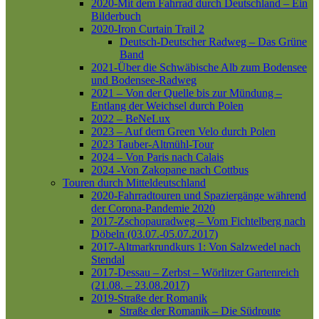
2020-Mit dem Fahrrad durch Deutschland – Ein
Bilderbuch
2020-Iron Curtain Trail 2
Deutsch-Deutscher Radweg – Das Grüne
Band
2021-Über die Schwäbische Alb zum Bodensee
und Bodensee-Radweg
2021 – Von der Quelle bis zur Mündung –
Entlang der Weichsel durch Polen
2022 – BeNeLux
2023 – Auf dem Green Velo durch Polen
2023 Tauber-Altmühl-Tour
2024 – Von Paris nach Calais
2024 -Von Zakopane nach Cottbus
Touren durch Mitteldeutschland
2020-Fahrradtouren und Spaziergänge während
der Corona-Pandemie 2020
2017-Zschopauradweg – Vom Fichtelberg nach
Döbeln (03.07.-05.07.2017)
2017-Altmarkrundkurs 1: Von Salzwedel nach
Stendal
2017-Dessau – Zerbst – Wörlitzer Gartenreich
(21.08. – 23.08.2017)
2019-Straße der Romanik
Straße der Romanik – Die Südroute