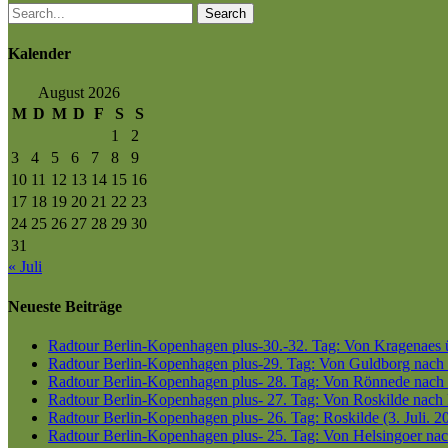
Search
Kalender
August 2026
M
D
M
D
F
S
S
1
2
3
4
5
6
7
8
9
10
11
12
13
14
15
16
17
18
19
20
21
22
23
24
25
26
27
28
29
30
31
« Juli
Neueste Beiträge
Radtour Berlin-Kopenhagen plus-30.-32. Tag: Von Kragenaes üb
Radtour Berlin-Kopenhagen plus-29. Tag: Von Guldborg nach K
Radtour Berlin-Kopenhagen plus- 28. Tag: Von Rönnede nach G
Radtour Berlin-Kopenhagen plus- 27. Tag: Von Roskilde nach 
Radtour Berlin-Kopenhagen plus- 26. Tag: Roskilde (3. Juli. 2
Radtour Berlin-Kopenhagen plus- 25. Tag: Von Helsingoer nach