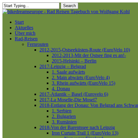
Skip
Search
to
Close
main
Search
content
Menu
Start
Aktuelles
Über mich
Rad-Reisen
Fernrouten
2012-2015-Ostseeküsten-Route (EuroVelo 10)
2012-2013-Mit der Ostsee fing es an!-
2015-Helsinki – Berlin
2017-Leipzig – Belgrad
1. Saale aufwärts
2. Main abwärts (EuroVelo 4)
3. Rhein aufwärts (EuroVelo 15)
4. Donau
2017-Atlantik – Basel (Eurovelo 6)
2017-La Moselle-Die Mosel7
2018-Entlang der Donau: Von Belgrad ans Schwa
1. Serbien
2. Bulgarien
3. Rumänien
2018-Von der Barentssee nach Leipzig
Iron Curtain Trail 1 (EuroVelo 13)