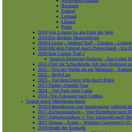
Norwegen/Finnland
Russland
Estland
Lettland
Litauen
Polen
2019-Von Leipzig bis ans Ende der Welt
2019-Der Berliner Mauerradweg
2019-Leipzig – Stettiner Haff – Usedom – Leipzig
2020-Mit dem Fahrrad durch Deutschland – Ein B
2020-Iron Curtain Trail 2
Deutsch-Deutscher Radweg – Das Grüne B
2021-Über die Schwäbische Alb zum Bodensee 
2021 – Von der Quelle bis zur Mündung – Entlang
2022 – BeNeLux
2023 – Auf dem Green Velo durch Polen
2023 Tauber-Altmühl-Tour
2024 – Von Paris nach Calais
2024 -Von Zakopane nach Cottbus
Touren durch Mitteldeutschland
2020-Fahrradtouren und Spaziergänge während d
2017-Zschopauradweg – Vom Fichtelberg nach Dö
2017-Altmarkrundkurs 1: Von Salzwedel nach Ste
2017-Dessau – Zerbst – Wörlitzer Gartenreich (21
2019-Straße der Romanik