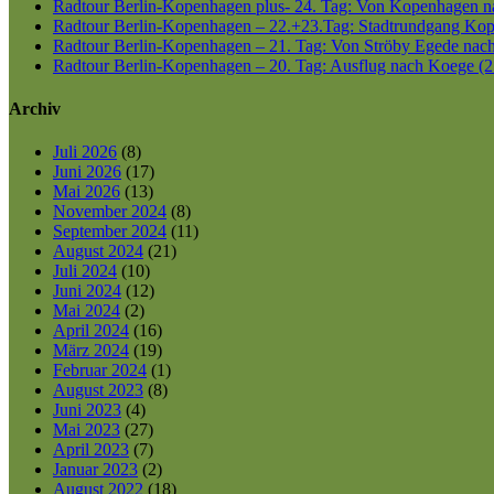
Radtour Berlin-Kopenhagen plus- 24. Tag: Von Kopenhagen nac
Radtour Berlin-Kopenhagen – 22.+23.Tag: Stadtrundgang Kop
Radtour Berlin-Kopenhagen – 21. Tag: Von Ströby Egede nac
Radtour Berlin-Kopenhagen – 20. Tag: Ausflug nach Koege (2
Archiv
Juli 2026
(8)
Juni 2026
(17)
Mai 2026
(13)
November 2024
(8)
September 2024
(11)
August 2024
(21)
Juli 2024
(10)
Juni 2024
(12)
Mai 2024
(2)
April 2024
(16)
März 2024
(19)
Februar 2024
(1)
August 2023
(8)
Juni 2023
(4)
Mai 2023
(27)
April 2023
(7)
Januar 2023
(2)
August 2022
(18)