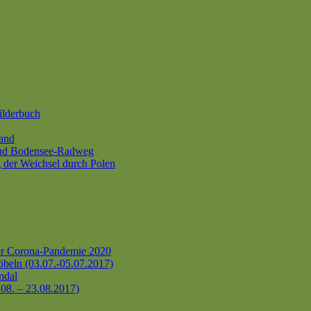
ilderbuch
and
und Bodensee-Radweg
 der Weichsel durch Polen
er Corona-Pandemie 2020
beln (03.07.-05.07.2017)
ndal
.08. – 23.08.2017)