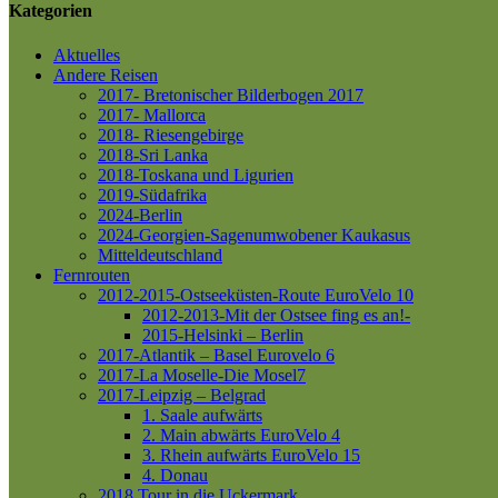
Kategorien
Aktuelles
Andere Reisen
2017- Bretonischer Bilderbogen 2017
2017- Mallorca
2018- Riesengebirge
2018-Sri Lanka
2018-Toskana und Ligurien
2019-Südafrika
2024-Berlin
2024-Georgien-Sagenumwobener Kaukasus
Mitteldeutschland
Fernrouten
2012-2015-Ostseeküsten-Route
EuroVelo 10
2012-2013-Mit der Ostsee fing es an!-
2015-Helsinki – Berlin
2017-Atlantik – Basel
Eurovelo 6
2017-La Moselle-Die Mosel7
2017-Leipzig – Belgrad
1. Saale aufwärts
2. Main abwärts
EuroVelo 4
3. Rhein aufwärts
EuroVelo 15
4. Donau
2018 Tour in die Uckermark