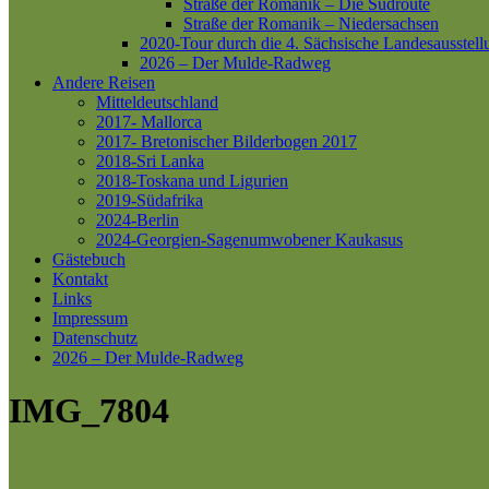
Straße der Romanik – Die Südroute
Straße der Romanik – Niedersachsen
2020-Tour durch die 4. Sächsische Landesausstell
2026 – Der Mulde-Radweg
Andere Reisen
Mitteldeutschland
2017- Mallorca
2017- Bretonischer Bilderbogen 2017
2018-Sri Lanka
2018-Toskana und Ligurien
2019-Südafrika
2024-Berlin
2024-Georgien-Sagenumwobener Kaukasus
Gästebuch
Kontakt
Links
Impressum
Datenschutz
2026 – Der Mulde-Radweg
IMG_7804