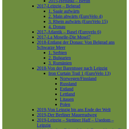
2015-Helsinki – Berlin
2017-Leipzig – Belgrad
1. Saale aufwärts
2. Main abwärts (EuroVelo 4)
3. Rhein aufwärts (EuroVelo 15)
4. Donau
2017-Atlantik – Basel (Eurovelo 6)
2017-La Moselle-Die Mosel7
2018-Entlang der Donau: Von Belgrad ans
Schwarze Meer
1. Serbien
2. Bulgarien
3. Rumänien
2018-Von der Barentssee nach Leipzig
Iron Curtain Trail 1 (EuroVelo 13)
Norwegen/Finnland
Russland
Estland
Lettland
Litauen
Polen
2019-Von Leipzig bis ans Ende der Welt
2019-Der Berliner Mauerradweg
2019-Leipzig – Stettiner Haff – Usedom –
Leipzig