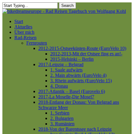
Skip
Search
to
Close
main
Search
content
Menu
Start
Aktuelles
Über mich
Rad-Reisen
Fernrouten
2012-2015-Ostseeküsten-Route (EuroVelo 10)
2012-2013-Mit der Ostsee fing es an!-
2015-Helsinki – Berlin
2017-Leipzig – Belgrad
1. Saale aufwärts
2. Main abwärts (EuroVelo 4)
3. Rhein aufwärts (EuroVelo 15)
4. Donau
2017-Atlantik – Basel (Eurovelo 6)
2017-La Moselle-Die Mosel7
2018-Entlang der Donau: Von Belgrad ans
Schwarze Meer
1. Serbien
2. Bulgarien
3. Rumänien
2018-Von der Barentssee nach Leipzig