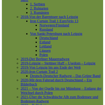
1. Serbien
2. Bulgarien
3. Rumänien
2018-Von der Barentssee nach Leipzig
Iron Curtain Trail 1
EuroVelo 13
Norwegen/Finnland
Russland
Von Sankt Petersburg nach Leipzig
Deutschland
Estland
Lettland
Litauen
Polen
2019-Der Berliner Mauerradweg
2019-Leipzig – Stettiner Haff – Usedom – Leipzig
2019-Von Leipzig bis ans Ende der Welt
2020-Iron Curtain Trail 2
Deutsch-Deutscher Radweg – Das Grüne Band
2020-Mit dem Fahrrad durch Deutschland – Ein
Bilderbuch
2021 – Von der Quelle bis zur Mündung – Entlang der
Weichsel durch Polen
2021-Über die Schwäbische Alb zum Bodensee und
Bodensee-Radweg