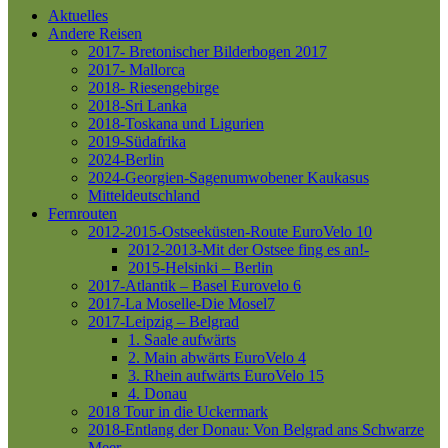
Aktuelles
Andere Reisen
2017- Bretonischer Bilderbogen 2017
2017- Mallorca
2018- Riesengebirge
2018-Sri Lanka
2018-Toskana und Ligurien
2019-Südafrika
2024-Berlin
2024-Georgien-Sagenumwobener Kaukasus
Mitteldeutschland
Fernrouten
2012-2015-Ostseeküsten-Route
EuroVelo 10
2012-2013-Mit der Ostsee fing es an!-
2015-Helsinki – Berlin
2017-Atlantik – Basel
Eurovelo 6
2017-La Moselle-Die Mosel7
2017-Leipzig – Belgrad
1. Saale aufwärts
2. Main abwärts
EuroVelo 4
3. Rhein aufwärts
EuroVelo 15
4. Donau
2018 Tour in die Uckermark
2018-Entlang der Donau: Von Belgrad ans Schwarze
Meer