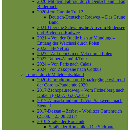
2020-Mit dem Fahrrad durch Deutschland – Ein
Bilderbuch
2020-Iron Curtain Trail 2
Deutsch-Deutscher Radweg – Das Grüne
Band
2021-Über die Schwäbische Alb zum Bodensee
und Bodensee-Radweg
2021 – Von der Quelle bis zur Mündung –
Entlang der Weichsel durch Polen
2022 – BeNeLux
2023 – Auf dem Green Velo durch Polen
2023 Tauber-Altmühl-Tour
2024 – Von Paris nach Calais
2024 -Von Zakopane nach Cottbus
Touren durch Mitteldeutschland
2020-Fahrradtouren und Spaziergänge während
der Corona-Pandemie 2020
2017-Zschopauradweg – Vom Fichtelberg nach
Döbeln (03.07.-05.07.2017)
2017-Altmarkrundkurs 1: Von Salzwedel nach
Stendal
2017-Dessau – Zerbst – Wörlitzer Gartenreich
(21.08. – 23.08.2017)
2019-Straße der Romanik
Straße der Romanik – Die Südroute