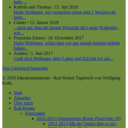
habe,...
Kathrin und Thomas
/
15. Juli 2018
Hallo Wolfgang, wir versuchen schon seid 2 Wochen dir
liebe...
Günter
/
12. Januar 2018
...auch aus Jena die besten Wünsche für's neue (Kalender-
wie...
Franziska Klaren
/
16. Dezember 2017
Hallo Wolfgang, schön dass wir uns gerade kennen gelernt
haben...
Andrea
/
5. Juni 2017
Grüß dich Wolfgang, über Lukas und Elis bin ich auf...
Das Gästebuch besuchen
© 2026 bikedreamseurope - Rad Reisen Tagebuch von Wolfgang
Kohl.
Close
Start
Menu
Aktuelles
Über mich
Rad-Reisen
Fernrouten
2012-2015-Ostseeküsten-Route (EuroVelo 10)
2012-2013-Mit der Ostsee fing es an!-