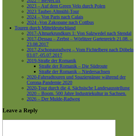
2022 – BeNeLux
2023 – Auf dem Green Velo durch Polen
2023 Tauber-Altmühl-Tour
2024 – Von Paris nach Calais
2024 -Von Zakopane nach Cottbus
Touren durch Mitteldeutschland
2017-Altmarkrundkurs 1: Von Salzwedel nach Stendal
2017-Dessau – Zerbst – Wörlitzer Gartenreich
21.08. –
23.08.2017
2017-Zschopauradweg – Vom Fichtelberg nach Döbeln
03.07.-05.07.2017
2019-Straße der Romanik
Straße der Romanik – Die Südroute
Straße der Romanik – Niedersachsen
2020-Fahrradtouren und Spaziergänge während der
Corona-Pandemie 2020
2020-Tour durch die 4. Sächsische Landesausstellung
2020 – Boom. 500 Jahre Industriekultur in Sachsen.
2026 – Der Mulde-Radweg
Leave a Reply