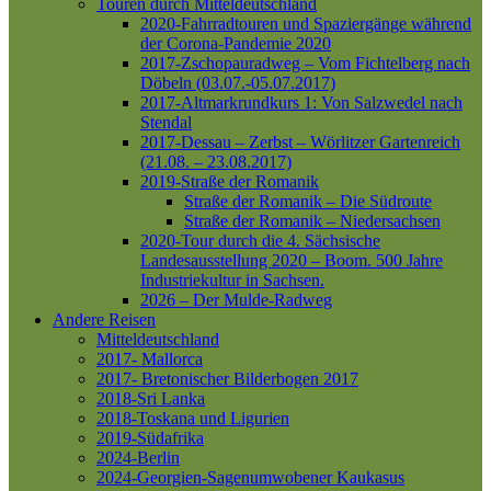
Touren durch Mitteldeutschland
2020-Fahrradtouren und Spaziergänge während
der Corona-Pandemie 2020
2017-Zschopauradweg – Vom Fichtelberg nach
Döbeln (03.07.-05.07.2017)
2017-Altmarkrundkurs 1: Von Salzwedel nach
Stendal
2017-Dessau – Zerbst – Wörlitzer Gartenreich
(21.08. – 23.08.2017)
2019-Straße der Romanik
Straße der Romanik – Die Südroute
Straße der Romanik – Niedersachsen
2020-Tour durch die 4. Sächsische
Landesausstellung 2020 – Boom. 500 Jahre
Industriekultur in Sachsen.
2026 – Der Mulde-Radweg
Andere Reisen
Mitteldeutschland
2017- Mallorca
2017- Bretonischer Bilderbogen 2017
2018-Sri Lanka
2018-Toskana und Ligurien
2019-Südafrika
2024-Berlin
2024-Georgien-Sagenumwobener Kaukasus