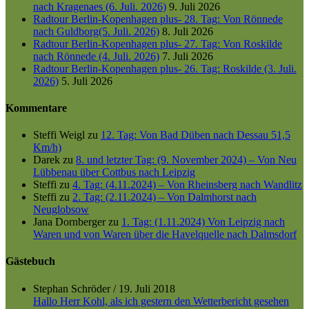
nach Kragenaes (6. Juli. 2026)
9. Juli 2026
Radtour Berlin-Kopenhagen plus- 28. Tag: Von Rönnede
nach Guldborg(5. Juli. 2026)
8. Juli 2026
Radtour Berlin-Kopenhagen plus- 27. Tag: Von Roskilde
nach Rönnede (4. Juli. 2026)
7. Juli 2026
Radtour Berlin-Kopenhagen plus- 26. Tag: Roskilde (3. Juli.
2026)
5. Juli 2026
Kommentare
Steffi Weigl
zu
12. Tag: Von Bad Düben nach Dessau 51,5
Km/h)
Darek
zu
8. und letzter Tag: (9. November 2024) – Von Neu
Lübbenau über Cottbus nach Leipzig
Steffi
zu
4. Tag: (4.11.2024) – Von Rheinsberg nach Wandlitz
Steffi
zu
2. Tag: (2.11.2024) – Von Dalmhorst nach
Neuglobsow
Jana Dornberger
zu
1. Tag: (1.11.2024) Von Leipzig nach
Waren und von Waren über die Havelquelle nach Dalmsdorf
Gästebuch
Stephan Schröder
/
19. Juli 2018
Hallo Herr Kohl, als ich gestern den Wetterbericht gesehen