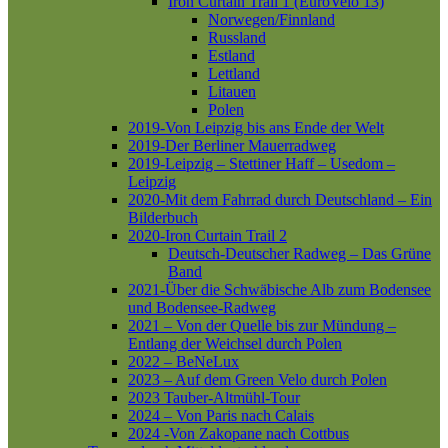
Iron Curtain Trail 1 (EuroVelo 13)
Norwegen/Finnland
Russland
Estland
Lettland
Litauen
Polen
2019-Von Leipzig bis ans Ende der Welt
2019-Der Berliner Mauerradweg
2019-Leipzig – Stettiner Haff – Usedom –
Leipzig
2020-Mit dem Fahrrad durch Deutschland – Ein
Bilderbuch
2020-Iron Curtain Trail 2
Deutsch-Deutscher Radweg – Das Grüne
Band
2021-Über die Schwäbische Alb zum Bodensee
und Bodensee-Radweg
2021 – Von der Quelle bis zur Mündung –
Entlang der Weichsel durch Polen
2022 – BeNeLux
2023 – Auf dem Green Velo durch Polen
2023 Tauber-Altmühl-Tour
2024 – Von Paris nach Calais
2024 -Von Zakopane nach Cottbus