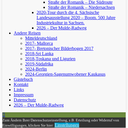
Straße der Romanik – Die Südroute
Straße der Romanik – Niedersachsen
2020-Tour durch die 4. Sächsische
Landesausstellung 2020 – Boom. 500 Jahre
Industriekultur in Sachsen.
2026 – Der Mulde-Radweg
Andere Reisen
Mitteldeutschland
2017- Mallorca
2017- Bretonischer Bilderbogen 2017
2018-Sri Lanka
2018-Toskana und Ligurien
2019-Südafrika
2024-Berlin
2024-Georgien-Sagenumwobener Kaukasus
Gästebuch
Kontakt
Links
Impressum
Datenschutz
2026 – Der Mulde-Radweg
Zum Ändern Ihrer Datenschutzeinstellung, z.B. Erteilung oder Widerruf von
Einstellungen
Einwilligungen, klicken Sie hier: