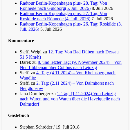
Radtour Berlin-Kopenhagen plus- 28. Tag: Von
Rönnede nach Guldborg(5. Juli. 2026)
8. Juli 2026
Radtour Berlin-Kopenhagen plus- 27. Tag: Von
Roskilde nach Rönnede (4. Juli. 2026)
7. Juli 2026
Radtour Berlin-Kopenhagen plus- 26. Tag: Roskilde (3.
Juli. 2026)
5. Juli 2026
Kommentare
Steffi Weigl
zu
12. Tag: Von Bad Düben nach Dessau
51,5 Km/h)
Darek
zu
8. und letzter Tag: (9. November 2024) – Von
Neu Lübbenau über Cottbus nach Leipzig
Steffi
zu
4. Tag: (4.11.2024) – Von Rheinsberg nach
Wandlitz
Steffi
zu
2. Tag: (2.11.2024) – Von Dalmhorst nach
Neuglobsow
Jana Dornberger
zu
1. Tag: (1.11.2024) Von Leipzig
nach Waren und von Waren über die Havelquelle nach
Dalmsdorf
Gästebuch
Stephan Schröder
/
19. Juli 2018