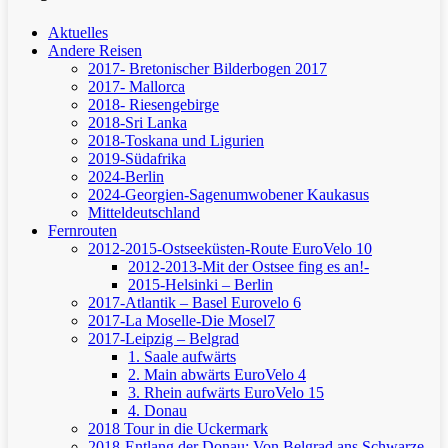
Aktuelles
Andere Reisen
2017- Bretonischer Bilderbogen 2017
2017- Mallorca
2018- Riesengebirge
2018-Sri Lanka
2018-Toskana und Ligurien
2019-Südafrika
2024-Berlin
2024-Georgien-Sagenumwobener Kaukasus
Mitteldeutschland
Fernrouten
2012-2015-Ostseeküsten-Route
EuroVelo 10
2012-2013-Mit der Ostsee fing es an!-
2015-Helsinki – Berlin
2017-Atlantik – Basel
Eurovelo 6
2017-La Moselle-Die Mosel7
2017-Leipzig – Belgrad
1. Saale aufwärts
2. Main abwärts
EuroVelo 4
3. Rhein aufwärts
EuroVelo 15
4. Donau
2018 Tour in die Uckermark
2018-Entlang der Donau: Von Belgrad ans Schwarze