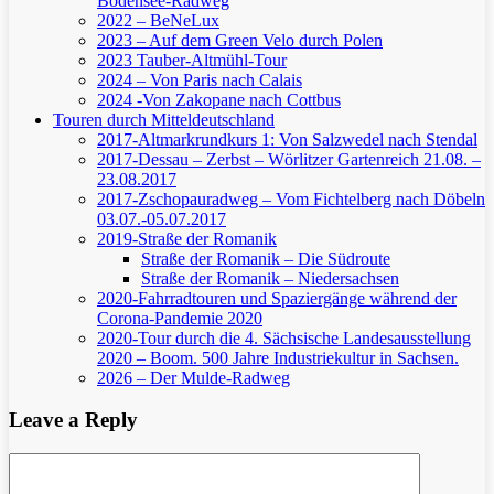
Bodensee-Radweg
2022 – BeNeLux
2023 – Auf dem Green Velo durch Polen
2023 Tauber-Altmühl-Tour
2024 – Von Paris nach Calais
2024 -Von Zakopane nach Cottbus
Touren durch Mitteldeutschland
2017-Altmarkrundkurs 1: Von Salzwedel nach Stendal
2017-Dessau – Zerbst – Wörlitzer Gartenreich
21.08. –
23.08.2017
2017-Zschopauradweg – Vom Fichtelberg nach Döbeln
03.07.-05.07.2017
2019-Straße der Romanik
Straße der Romanik – Die Südroute
Straße der Romanik – Niedersachsen
2020-Fahrradtouren und Spaziergänge während der
Corona-Pandemie 2020
2020-Tour durch die 4. Sächsische Landesausstellung
2020 – Boom. 500 Jahre Industriekultur in Sachsen.
2026 – Der Mulde-Radweg
Leave a Reply