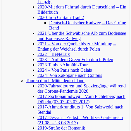
Leipzig
2020-Mit dem Fahrrad durch Deutschland – Ein
Bilderbuch
2020-Iron Curtain Trail 2
Deutsch-Deutscher Radweg – Das Grüne
Band
2021-Über die Schwäbische Alb zum Bodensee
und Bodensee-Radweg
2021 – Von der Quelle bis zur Mündung –
Entlang der Weichsel durch Polen
2022 – BeNeLux
2023 – Auf dem Green Velo durch Polen
2023 Tauber-Altmühl-Tour
2024 – Von Paris nach Calais
2024 -Von Zakopane nach Cottbus
Touren durch Mitteldeutschland
2020-Fahrradtouren und Spaziergänge während
der Corona-Pandemie 2020
2017-Zschopauradweg – Vom Fichtelberg nach
Döbeln (03.07.-05.07.2017)
2017-Altmarkrundkurs 1: Von Salzwedel nach
Stendal
2017-Dessau – Zerbst – Wörlitzer Gartenreich
(21.08. – 23.08.2017)
2019-Straße der Romanik