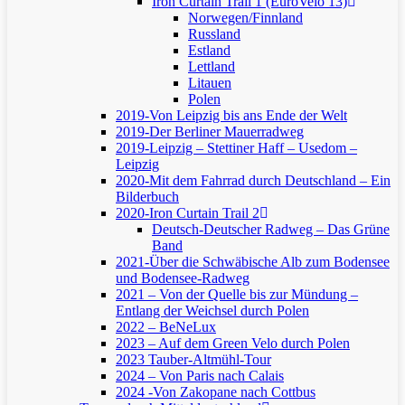
Iron Curtain Trail 1 (EuroVelo 13)
Norwegen/Finnland
Russland
Estland
Lettland
Litauen
Polen
2019-Von Leipzig bis ans Ende der Welt
2019-Der Berliner Mauerradweg
2019-Leipzig – Stettiner Haff – Usedom –
Leipzig
2020-Mit dem Fahrrad durch Deutschland – Ein
Bilderbuch
2020-Iron Curtain Trail 2
Deutsch-Deutscher Radweg – Das Grüne
Band
2021-Über die Schwäbische Alb zum Bodensee
und Bodensee-Radweg
2021 – Von der Quelle bis zur Mündung –
Entlang der Weichsel durch Polen
2022 – BeNeLux
2023 – Auf dem Green Velo durch Polen
2023 Tauber-Altmühl-Tour
2024 – Von Paris nach Calais
2024 -Von Zakopane nach Cottbus