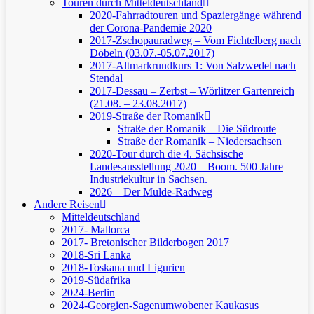
Touren durch Mitteldeutschland
2020-Fahrradtouren und Spaziergänge während
der Corona-Pandemie 2020
2017-Zschopauradweg – Vom Fichtelberg nach
Döbeln (03.07.-05.07.2017)
2017-Altmarkrundkurs 1: Von Salzwedel nach
Stendal
2017-Dessau – Zerbst – Wörlitzer Gartenreich
(21.08. – 23.08.2017)
2019-Straße der Romanik
Straße der Romanik – Die Südroute
Straße der Romanik – Niedersachsen
2020-Tour durch die 4. Sächsische
Landesausstellung 2020 – Boom. 500 Jahre
Industriekultur in Sachsen.
2026 – Der Mulde-Radweg
Andere Reisen
Mitteldeutschland
2017- Mallorca
2017- Bretonischer Bilderbogen 2017
2018-Sri Lanka
2018-Toskana und Ligurien
2019-Südafrika
2024-Berlin
2024-Georgien-Sagenumwobener Kaukasus