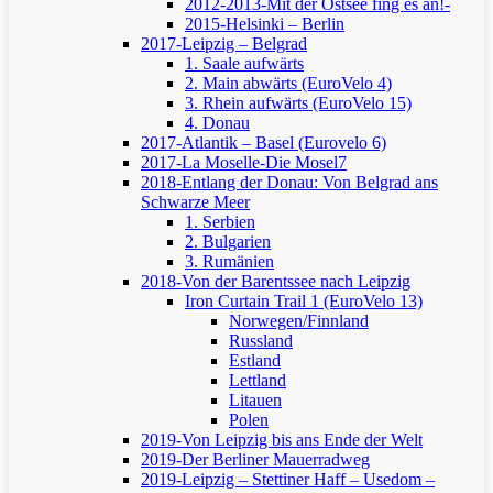
2012-2013-Mit der Ostsee fing es an!-
2015-Helsinki – Berlin
2017-Leipzig – Belgrad
1. Saale aufwärts
2. Main abwärts (EuroVelo 4)
3. Rhein aufwärts (EuroVelo 15)
4. Donau
2017-Atlantik – Basel (Eurovelo 6)
2017-La Moselle-Die Mosel7
2018-Entlang der Donau: Von Belgrad ans
Schwarze Meer
1. Serbien
2. Bulgarien
3. Rumänien
2018-Von der Barentssee nach Leipzig
Iron Curtain Trail 1 (EuroVelo 13)
Norwegen/Finnland
Russland
Estland
Lettland
Litauen
Polen
2019-Von Leipzig bis ans Ende der Welt
2019-Der Berliner Mauerradweg
2019-Leipzig – Stettiner Haff – Usedom –