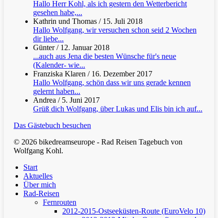
Hallo Herr Kohl, als ich gestern den Wetterbericht
gesehen habe,...
Kathrin und Thomas
/
15. Juli 2018
Hallo Wolfgang, wir versuchen schon seid 2 Wochen
dir liebe...
Günter
/
12. Januar 2018
...auch aus Jena die besten Wünsche für's neue
(Kalender- wie...
Franziska Klaren
/
16. Dezember 2017
Hallo Wolfgang, schön dass wir uns gerade kennen
gelernt haben...
Andrea
/
5. Juni 2017
Grüß dich Wolfgang, über Lukas und Elis bin ich auf...
Das Gästebuch besuchen
© 2026 bikedreamseurope - Rad Reisen Tagebuch von
Wolfgang Kohl.
Clos
Start
Men
Aktuelles
Über mich
Rad-Reisen
Fernrouten
2012-2015-Ostseeküsten-Route (EuroVelo 10)