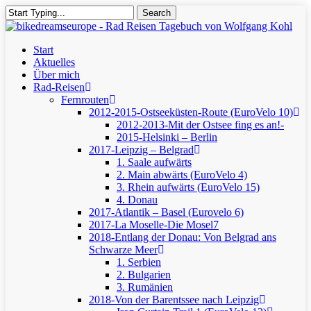
Skip
Search
to
Close
main
Search
content
Menu
Start
Aktuelles
Über mich
Rad-Reisen
Fernrouten
2012-2015-Ostseeküsten-Route (EuroVelo 10)
2012-2013-Mit der Ostsee fing es an!-
2015-Helsinki – Berlin
2017-Leipzig – Belgrad
1. Saale aufwärts
2. Main abwärts (EuroVelo 4)
3. Rhein aufwärts (EuroVelo 15)
4. Donau
2017-Atlantik – Basel (Eurovelo 6)
2017-La Moselle-Die Mosel7
2018-Entlang der Donau: Von Belgrad ans
Schwarze Meer
1. Serbien
2. Bulgarien
3. Rumänien
2018-Von der Barentssee nach Leipzig