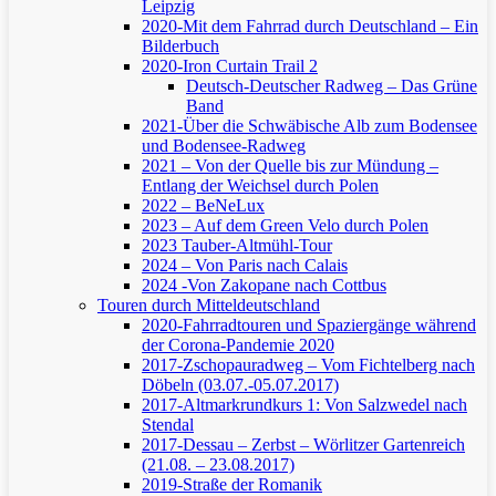
Leipzig
2020-Mit dem Fahrrad durch Deutschland – Ein
Bilderbuch
2020-Iron Curtain Trail 2
Deutsch-Deutscher Radweg – Das Grüne
Band
2021-Über die Schwäbische Alb zum Bodensee
und Bodensee-Radweg
2021 – Von der Quelle bis zur Mündung –
Entlang der Weichsel durch Polen
2022 – BeNeLux
2023 – Auf dem Green Velo durch Polen
2023 Tauber-Altmühl-Tour
2024 – Von Paris nach Calais
2024 -Von Zakopane nach Cottbus
Touren durch Mitteldeutschland
2020-Fahrradtouren und Spaziergänge während
der Corona-Pandemie 2020
2017-Zschopauradweg – Vom Fichtelberg nach
Döbeln (03.07.-05.07.2017)
2017-Altmarkrundkurs 1: Von Salzwedel nach
Stendal
2017-Dessau – Zerbst – Wörlitzer Gartenreich
(21.08. – 23.08.2017)
2019-Straße der Romanik