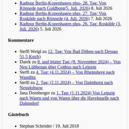
Radtour Berlin-Kopenhagen plus- 28. Tag: Von
Rönnede nach Guldborg(5. Juli. 2026)
8. Juli 2026
Radtour Berlin-Kopenhagen plus- 27. Tag: Von
Roskilde nach Rönnede (4. Juli. 2026)
7. Juli 2026
Radtour Berlin-Kopenhagen plus- 26. Tag: Roskilde (3.
Juli. 2026)
5. Juli 2026
Kommentare
Steffi Weigl
zu
12. Tag: Von Bad Düben nach Dessau
51,5 Km/h)
Darek
zu
8. und letzter Tag: (9. November 2024) – Von
Neu Lübbenau über Cottbus nach Leipzig
Steffi
zu
4. Tag: (4.11.2024) – Von Rheinsberg nach
Wandlitz
Steffi
zu
2. Tag: (2.11.2024) – Von Dalmhorst nach
Neuglobsow
Jana Dornberger
zu
1. Tag: (1.11.2024) Von Leipzig
nach Waren und von Waren über die Havelquelle nach
Dalmsdorf
Gästebuch
Stephan Schröder
/
19. Juli 2018