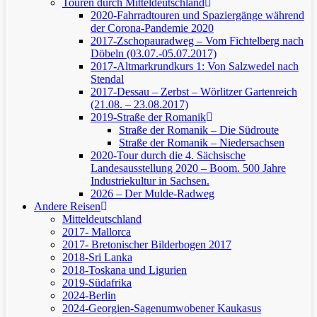
Touren durch Mitteldeutschland
2020-Fahrradtouren und Spaziergänge während
der Corona-Pandemie 2020
2017-Zschopauradweg – Vom Fichtelberg nach
Döbeln (03.07.-05.07.2017)
2017-Altmarkrundkurs 1: Von Salzwedel nach
Stendal
2017-Dessau – Zerbst – Wörlitzer Gartenreich
(21.08. – 23.08.2017)
2019-Straße der Romanik
Straße der Romanik – Die Südroute
Straße der Romanik – Niedersachsen
2020-Tour durch die 4. Sächsische
Landesausstellung 2020 – Boom. 500 Jahre
Industriekultur in Sachsen.
2026 – Der Mulde-Radweg
Andere Reisen
Mitteldeutschland
2017- Mallorca
2017- Bretonischer Bilderbogen 2017
2018-Sri Lanka
2018-Toskana und Ligurien
2019-Südafrika
2024-Berlin
2024-Georgien-Sagenumwobener Kaukasus