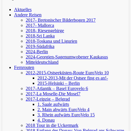
Aktuelles
Andere Reisen
2017- Bretonischer Bilderbogen 2017
2017- Mallorca
2018- Riesengebirge
2018-Sri Lanka
2018-Toskana und Ligurien
2019-Südafrika
2024-Berlin
2024-Georgien-Sagenumwobener Kaukasus
Mitteldeutschland
Fernrouten
2012-2015-Ostseeküsten-Route
EuroVelo 10
2012-2013-Mit der Ostsee fing es an!-
2015-Helsinki – Berlin
2017-Atlantik – Basel
Eurovelo 6
2017-La Moselle-Die Mosel7
2017-Leipzig – Belgrad
1. Saale aufwärts
2. Main abwärts
EuroVelo 4
3. Rhein aufwärts
EuroVelo 15
4. Donau
2018 Tour in die Uckermark
2018-Entlang der Donau: Von Belgrad ans Schwarze