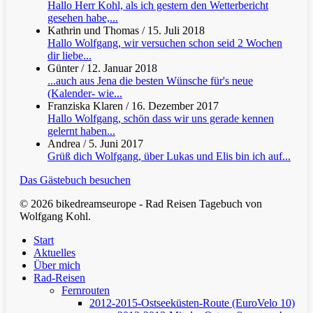
Hallo Herr Kohl, als ich gestern den Wetterbericht
gesehen habe,...
Kathrin und Thomas
/
15. Juli 2018
Hallo Wolfgang, wir versuchen schon seid 2 Wochen
dir liebe...
Günter
/
12. Januar 2018
...auch aus Jena die besten Wünsche für's neue
(Kalender- wie...
Franziska Klaren
/
16. Dezember 2017
Hallo Wolfgang, schön dass wir uns gerade kennen
gelernt haben...
Andrea
/
5. Juni 2017
Grüß dich Wolfgang, über Lukas und Elis bin ich auf...
Das Gästebuch besuchen
© 2026 bikedreamseurope - Rad Reisen Tagebuch von
Wolfgang Kohl.
Clos
Start
Men
Aktuelles
Über mich
Rad-Reisen
Fernrouten
2012-2015-Ostseeküsten-Route (EuroVelo 10)