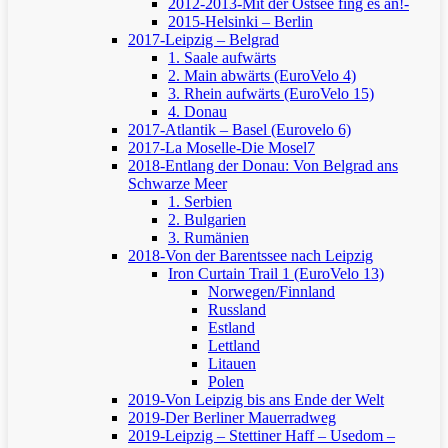
2012-2013-Mit der Ostsee fing es an!-
2015-Helsinki – Berlin
2017-Leipzig – Belgrad
1. Saale aufwärts
2. Main abwärts (EuroVelo 4)
3. Rhein aufwärts (EuroVelo 15)
4. Donau
2017-Atlantik – Basel (Eurovelo 6)
2017-La Moselle-Die Mosel7
2018-Entlang der Donau: Von Belgrad ans
Schwarze Meer
1. Serbien
2. Bulgarien
3. Rumänien
2018-Von der Barentssee nach Leipzig
Iron Curtain Trail 1 (EuroVelo 13)
Norwegen/Finnland
Russland
Estland
Lettland
Litauen
Polen
2019-Von Leipzig bis ans Ende der Welt
2019-Der Berliner Mauerradweg
2019-Leipzig – Stettiner Haff – Usedom –