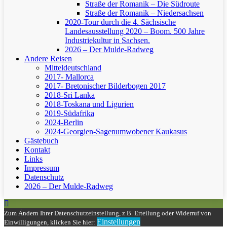
Straße der Romanik – Die Südroute
Straße der Romanik – Niedersachsen
2020-Tour durch die 4. Sächsische
Landesausstellung 2020 – Boom. 500 Jahre
Industriekultur in Sachsen.
2026 – Der Mulde-Radweg
Andere Reisen
Mitteldeutschland
2017- Mallorca
2017- Bretonischer Bilderbogen 2017
2018-Sri Lanka
2018-Toskana und Ligurien
2019-Südafrika
2024-Berlin
2024-Georgien-Sagenumwobener Kaukasus
Gästebuch
Kontakt
Links
Impressum
Datenschutz
2026 – Der Mulde-Radweg
Zum Ändern Ihrer Datenschutzeinstellung, z.B. Erteilung oder Widerruf von
Einstellungen
Einwilligungen, klicken Sie hier: