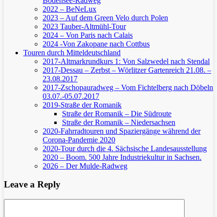
Bodensee-Radweg
2022 – BeNeLux
2023 – Auf dem Green Velo durch Polen
2023 Tauber-Altmühl-Tour
2024 – Von Paris nach Calais
2024 -Von Zakopane nach Cottbus
Touren durch Mitteldeutschland
2017-Altmarkrundkurs 1: Von Salzwedel nach Stendal
2017-Dessau – Zerbst – Wörlitzer Gartenreich
21.08. –
23.08.2017
2017-Zschopauradweg – Vom Fichtelberg nach Döbeln
03.07.-05.07.2017
2019-Straße der Romanik
Straße der Romanik – Die Südroute
Straße der Romanik – Niedersachsen
2020-Fahrradtouren und Spaziergänge während der
Corona-Pandemie 2020
2020-Tour durch die 4. Sächsische Landesausstellung
2020 – Boom. 500 Jahre Industriekultur in Sachsen.
2026 – Der Mulde-Radweg
Leave a Reply