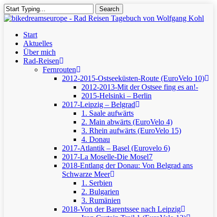
Skip
Search
to
Close
main
Search
content
Menu
Start
Aktuelles
Über mich
Rad-Reisen
Fernrouten
2012-2015-Ostseeküsten-Route (EuroVelo 10)
2012-2013-Mit der Ostsee fing es an!-
2015-Helsinki – Berlin
2017-Leipzig – Belgrad
1. Saale aufwärts
2. Main abwärts (EuroVelo 4)
3. Rhein aufwärts (EuroVelo 15)
4. Donau
2017-Atlantik – Basel (Eurovelo 6)
2017-La Moselle-Die Mosel7
2018-Entlang der Donau: Von Belgrad ans
Schwarze Meer
1. Serbien
2. Bulgarien
3. Rumänien
2018-Von der Barentssee nach Leipzig