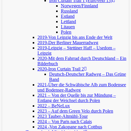
Iron Curtain Trail 1 (EuroVelo 13)
Norwegen/Finnland
Russland
Estland
Lettland
Litauen
Polen
2019-Von Leipzig bis ans Ende der Welt
2019-Der Berliner Mauerradweg
2019-Leipzig – Stettiner Haff – Usedom –
Leipzig
2020-Mit dem Fahrrad durch Deutschland – Ein
Bilderbuch
2020-Iron Curtain Trail 2
Deutsch-Deutscher Radweg – Das Grüne
Band
2021-Über die Schwäbische Alb zum Bodensee
und Bodensee-Radweg
2021 – Von der Quelle bis zur Mündung –
Entlang der Weichsel durch Polen
2022 – BeNeLux
2023 – Auf dem Green Velo durch Polen
2023 Tauber-Altmühl-Tour
2024 – Von Paris nach Calais
2024 -Von Zakopane nach Cottbus