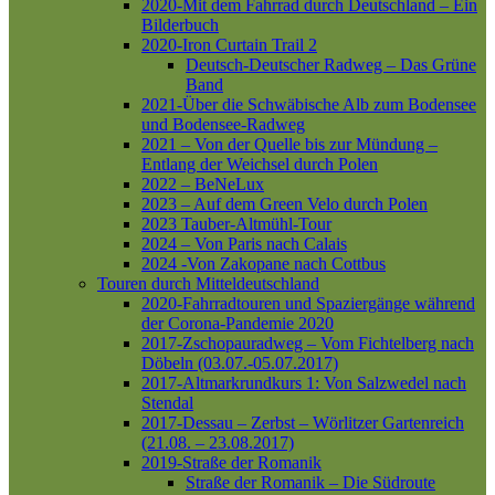
2020-Mit dem Fahrrad durch Deutschland – Ein
Bilderbuch
2020-Iron Curtain Trail 2
Deutsch-Deutscher Radweg – Das Grüne
Band
2021-Über die Schwäbische Alb zum Bodensee
und Bodensee-Radweg
2021 – Von der Quelle bis zur Mündung –
Entlang der Weichsel durch Polen
2022 – BeNeLux
2023 – Auf dem Green Velo durch Polen
2023 Tauber-Altmühl-Tour
2024 – Von Paris nach Calais
2024 -Von Zakopane nach Cottbus
Touren durch Mitteldeutschland
2020-Fahrradtouren und Spaziergänge während
der Corona-Pandemie 2020
2017-Zschopauradweg – Vom Fichtelberg nach
Döbeln (03.07.-05.07.2017)
2017-Altmarkrundkurs 1: Von Salzwedel nach
Stendal
2017-Dessau – Zerbst – Wörlitzer Gartenreich
(21.08. – 23.08.2017)
2019-Straße der Romanik
Straße der Romanik – Die Südroute