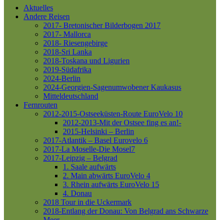
Aktuelles
Andere Reisen
2017- Bretonischer Bilderbogen 2017
2017- Mallorca
2018- Riesengebirge
2018-Sri Lanka
2018-Toskana und Ligurien
2019-Südafrika
2024-Berlin
2024-Georgien-Sagenumwobener Kaukasus
Mitteldeutschland
Fernrouten
2012-2015-Ostseeküsten-Route
EuroVelo 10
2012-2013-Mit der Ostsee fing es an!-
2015-Helsinki – Berlin
2017-Atlantik – Basel
Eurovelo 6
2017-La Moselle-Die Mosel7
2017-Leipzig – Belgrad
1. Saale aufwärts
2. Main abwärts
EuroVelo 4
3. Rhein aufwärts
EuroVelo 15
4. Donau
2018 Tour in die Uckermark
2018-Entlang der Donau: Von Belgrad ans Schwarze
Meer