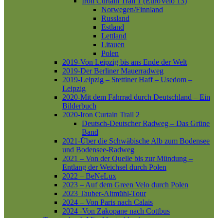
Iron Curtain Trail 1 (EuroVelo 13)
Norwegen/Finnland
Russland
Estland
Lettland
Litauen
Polen
2019-Von Leipzig bis ans Ende der Welt
2019-Der Berliner Mauerradweg
2019-Leipzig – Stettiner Haff – Usedom –
Leipzig
2020-Mit dem Fahrrad durch Deutschland – Ein
Bilderbuch
2020-Iron Curtain Trail 2
Deutsch-Deutscher Radweg – Das Grüne
Band
2021-Über die Schwäbische Alb zum Bodensee
und Bodensee-Radweg
2021 – Von der Quelle bis zur Mündung –
Entlang der Weichsel durch Polen
2022 – BeNeLux
2023 – Auf dem Green Velo durch Polen
2023 Tauber-Altmühl-Tour
2024 – Von Paris nach Calais
2024 -Von Zakopane nach Cottbus