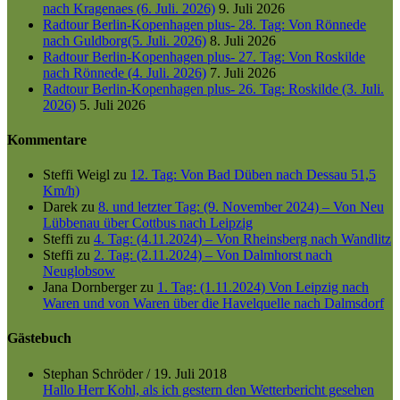
nach Kragenaes (6. Juli. 2026)
9. Juli 2026
Radtour Berlin-Kopenhagen plus- 28. Tag: Von Rönnede
nach Guldborg(5. Juli. 2026)
8. Juli 2026
Radtour Berlin-Kopenhagen plus- 27. Tag: Von Roskilde
nach Rönnede (4. Juli. 2026)
7. Juli 2026
Radtour Berlin-Kopenhagen plus- 26. Tag: Roskilde (3. Juli.
2026)
5. Juli 2026
Kommentare
Steffi Weigl
zu
12. Tag: Von Bad Düben nach Dessau 51,5
Km/h)
Darek
zu
8. und letzter Tag: (9. November 2024) – Von Neu
Lübbenau über Cottbus nach Leipzig
Steffi
zu
4. Tag: (4.11.2024) – Von Rheinsberg nach Wandlitz
Steffi
zu
2. Tag: (2.11.2024) – Von Dalmhorst nach
Neuglobsow
Jana Dornberger
zu
1. Tag: (1.11.2024) Von Leipzig nach
Waren und von Waren über die Havelquelle nach Dalmsdorf
Gästebuch
Stephan Schröder
/
19. Juli 2018
Hallo Herr Kohl, als ich gestern den Wetterbericht gesehen