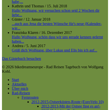
habe,...
Kathrin und Thomas
/
15. Juli 2018
Hallo Wolfgang, wir versuchen schon seid 2 Wochen dir
liebe...
Günter
/
12. Januar 2018
...auch aus Jena die besten Wünsche für's neue (Kalender-
wie...
Franziska Klaren
/
16. Dezember 2017
Hallo Wolfgang, schön dass wir uns gerade kennen gelernt
haben...
Andrea
/
5. Juni 2017
Grüß dich Wolfgang, über Lukas und Elis bin ich auf...
Das Gästebuch besuchen
© 2026 bikedreamseurope - Rad Reisen Tagebuch von Wolfgang
Kohl.
Close
Start
Menu
Aktuelles
Über mich
Rad-Reisen
Fernrouten
2012-2015-Ostseeküsten-Route (EuroVelo 10)
2012-2013-Mit der Ostsee fing es an!-