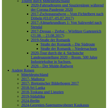
Touren durch Mitteldeutschland
2020-Fahrradtouren und Spaziergänge während
der Corona-Pandemie 2020
2017-Zschopauradweg – Vom Fichtelberg nach
Döbeln (03.07.-05.07.2017)
2017-Altmarkrundkurs 1: Von Salzwedel nach
Stendal
2017-Dessau – Zerbst – Wörlitzer Gartenreich
(21.08. – 23.08.2017)
2019-Straße der Romanik
Straße der Romanik – Die Südroute
Straße der Romanik – Niedersachsen
2020-Tour durch die 4. Sächsische
Landesausstellung 2020 – Boom. 500 Jahre
Industriekultur in Sachsen.
2026 – Der Mulde-Radweg
Andere Reisen
Mitteldeutschland
2017- Mallorca
2017- Bretonischer Bilderbogen 2017
2018-Sri Lanka
2018-Toskana und Ligurien
2019-Südafrika
2024-Berlin
2024-Georgien-Sagenumwobener Kaukasus