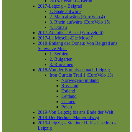
2015-Helsinki – Berlin
2017-Leipzig – Belgrad
1. Saale aufwärts
2. Main abwärts (EuroVelo 4)
3. Rhein aufwärts (EuroVelo 15)
4. Donau
2017-Atlantik – Basel (Eurovelo 6)
2017-La Moselle-Die Mosel7
2018-Entlang der Donau: Von Belgrad ans
Schwarze Meer
1. Serbien
2. Bulgarien
3. Rumänien
2018-Von der Barentssee nach Leipzig
Iron Curtain Trail 1 (EuroVelo 13)
Norwegen/Finnland
Russland
Estland
Lettland
Litauen
Polen
2019-Von Leipzig bis ans Ende der Welt
2019-Der Berliner Mauerradweg
2019-Leipzig – Stettiner Haff – Usedom –
Leipzig