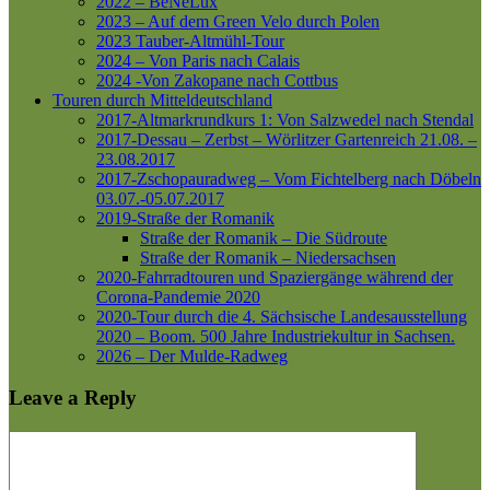
2022 – BeNeLux
2023 – Auf dem Green Velo durch Polen
2023 Tauber-Altmühl-Tour
2024 – Von Paris nach Calais
2024 -Von Zakopane nach Cottbus
Touren durch Mitteldeutschland
2017-Altmarkrundkurs 1: Von Salzwedel nach Stendal
2017-Dessau – Zerbst – Wörlitzer Gartenreich
21.08. –
23.08.2017
2017-Zschopauradweg – Vom Fichtelberg nach Döbeln
03.07.-05.07.2017
2019-Straße der Romanik
Straße der Romanik – Die Südroute
Straße der Romanik – Niedersachsen
2020-Fahrradtouren und Spaziergänge während der
Corona-Pandemie 2020
2020-Tour durch die 4. Sächsische Landesausstellung
2020 – Boom. 500 Jahre Industriekultur in Sachsen.
2026 – Der Mulde-Radweg
Leave a Reply