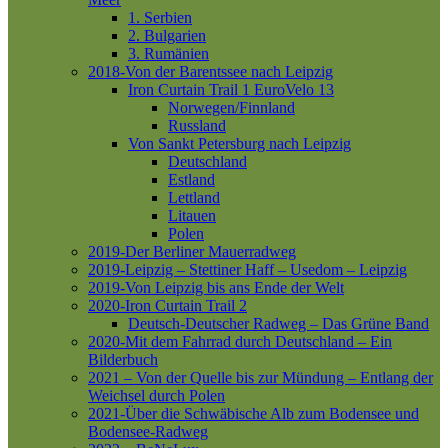
1. Serbien
2. Bulgarien
3. Rumänien
2018-Von der Barentssee nach Leipzig
Iron Curtain Trail 1
EuroVelo 13
Norwegen/Finnland
Russland
Von Sankt Petersburg nach Leipzig
Deutschland
Estland
Lettland
Litauen
Polen
2019-Der Berliner Mauerradweg
2019-Leipzig – Stettiner Haff – Usedom – Leipzig
2019-Von Leipzig bis ans Ende der Welt
2020-Iron Curtain Trail 2
Deutsch-Deutscher Radweg – Das Grüne Band
2020-Mit dem Fahrrad durch Deutschland – Ein
Bilderbuch
2021 – Von der Quelle bis zur Mündung – Entlang der
Weichsel durch Polen
2021-Über die Schwäbische Alb zum Bodensee und
Bodensee-Radweg