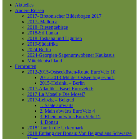
Aktuelles
Andere Reisen
2017- Bretonischer Bilderbogen 2017
2017- Mallorca
2018- Riesengebirge
2018-Sri Lanka
2018-Toskana und Ligurien
2019-Südafrika
2024-Berlin
2024-Georgien-Sagenumwobener Kaukasus
Mitteldeutschland
Fernrouten
2012-2015-Ostseeküsten-Route
EuroVelo 10
2012-2013-Mit der Ostsee fing es an!-
2015-Helsinki – Berlin
2017-Atlantik – Basel
Eurovelo 6
2017-La Moselle-Die Mosel7
2017-Leipzig – Belgrad
1. Saale aufwärts
2. Main abwärts
EuroVelo 4
3. Rhein aufwärts
EuroVelo 15
4. Donau
2018 Tour in die Uckermark
2018-Entlang der Donau: Von Belgrad ans Schwarze
Meer