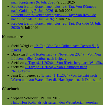
nach Kragenaes (6. Juli. 2026)
9. Juli 2026
Radtour Berlin-Kopenhagen plus- 28. Tag: Von Rönnede
nach Guldborg(5. Juli. 2026)
8. Juli 2026
Radtour Berlin-Kopenhagen plus- 27. Tag: Von Roskilde
nach Rönnede (4. Juli. 2026)
7. Juli 2026
Radtour Berlin-Kopenhagen plus- 26. Tag: Roskilde (3. Juli.
2026)
5. Juli 2026
Kommentare
Steffi Weigl
zu
12. Tag: Von Bad Düben nach Dessau 51,5
Km/h)
Darek
zu
8. und letzter Tag: (9. November 2024) – Von Neu
Lübbenau über Cottbus nach Leipzig
Steffi
zu
4. Tag: (4.11.2024) – Von Rheinsberg nach Wandlitz
Steffi
zu
2. Tag: (2.11.2024) – Von Dalmhorst nach
Neuglobsow
Jana Dornberger
zu
1. Tag: (1.11.2024) Von Leipzig nach
Waren und von Waren über die Havelquelle nach Dalmsdorf
Gästebuch
Stephan Schröder
/
19. Juli 2018
Hallo Herr Kohl, als ich gestern den Wetterbericht gesehen