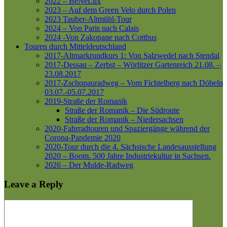
2022 – BeNeLux
2023 – Auf dem Green Velo durch Polen
2023 Tauber-Altmühl-Tour
2024 – Von Paris nach Calais
2024 -Von Zakopane nach Cottbus
Touren durch Mitteldeutschland
2017-Altmarkrundkurs 1: Von Salzwedel nach Stendal
2017-Dessau – Zerbst – Wörlitzer Gartenreich
21.08. –
23.08.2017
2017-Zschopauradweg – Vom Fichtelberg nach Döbeln
03.07.-05.07.2017
2019-Straße der Romanik
Straße der Romanik – Die Südroute
Straße der Romanik – Niedersachsen
2020-Fahrradtouren und Spaziergänge während der
Corona-Pandemie 2020
2020-Tour durch die 4. Sächsische Landesausstellung
2020 – Boom. 500 Jahre Industriekultur in Sachsen.
2026 – Der Mulde-Radweg
Leave a Reply