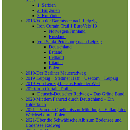
1. Serbien
2. Bulgarien
3. Rumänien
2018-Von der Barentssee nach Leipzig
Iron Curtain Trail 1
EuroVelo 13
Norwegen/Finnland
Russland
Von Sankt Petersburg nach Leipzig
Deutschland
Estland
Lettland
Litauen
Polen
2019-Der Berliner Mauerradweg
2019-Leipzig – Stettiner Haff – Usedom – Leipzig
2019-Von Leipzig bis ans Ende der Welt
2020-Iron Curtain Trail 2
Deutsch-Deutscher Radweg – Das Grüne Band
2020-Mit dem Fahrrad durch Deutschland – Ein
Bilderbuch
2021 – Von der Quelle bis zur Mündung – Entlang der
Weichsel durch Polen
2021-Über die Schwäbische Alb zum Bodensee und
Bodensee-Radweg