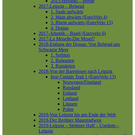
2015-Helsinki – Berlin
2017-Leipzig – Belgrad
1. Saale aufwärts
2. Main abwärts (EuroVelo 4)
3. Rhein aufwärts (EuroVelo 15)
4. Donau
2017-Atlantik – Basel (Eurovelo 6)
2017-La Moselle-Die Mosel7
2018-Entlang der Donau: Von Belgrad ans
Schwarze Meer
1. Serbien
2. Bulgarien
3. Rumänien
2018-Von der Barentssee nach Leipzig
Iron Curtain Trail 1 (EuroVelo 13)
Norwegen/Finnland
Russland
Estland
Lettland
Litauen
Polen
2019-Von Leipzig bis ans Ende der Welt
2019-Der Berliner Mauerradweg
2019-Leipzig – Stettiner Haff – Usedom –
Leipzig