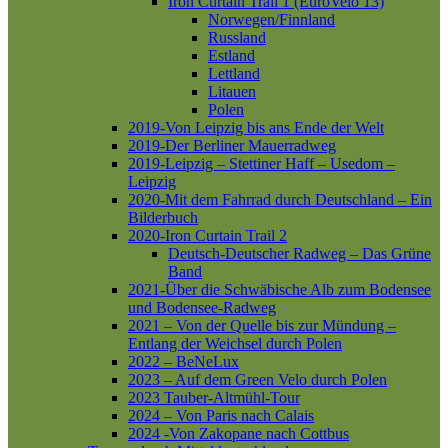
Iron Curtain Trail 1 (EuroVelo 13)
Norwegen/Finnland
Russland
Estland
Lettland
Litauen
Polen
2019-Von Leipzig bis ans Ende der Welt
2019-Der Berliner Mauerradweg
2019-Leipzig – Stettiner Haff – Usedom –
Leipzig
2020-Mit dem Fahrrad durch Deutschland – Ein
Bilderbuch
2020-Iron Curtain Trail 2
Deutsch-Deutscher Radweg – Das Grüne
Band
2021-Über die Schwäbische Alb zum Bodensee
und Bodensee-Radweg
2021 – Von der Quelle bis zur Mündung –
Entlang der Weichsel durch Polen
2022 – BeNeLux
2023 – Auf dem Green Velo durch Polen
2023 Tauber-Altmühl-Tour
2024 – Von Paris nach Calais
2024 -Von Zakopane nach Cottbus