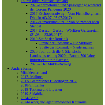
Touren durch Mitteldeutschland
2020-Fahrradtouren und Spaziergänge während
der Corona-Pandemie 2020
2017-Zschopauradweg – Vom Fichtelberg nach
Döbeln (03.07.-05.07.2017)
2017-Altmarkrundkurs 1: Von Salzwedel nach
Stendal
2017-Dessau – Zerbst – Wörlitzer Gartenreich
(21.08. – 23.08.2017)
2019-Straße der Romanik
Straße der Romanik – Die Südroute
Straße der Romanik – Niedersachsen
2020-Tour durch die 4. Sächsische
Landesausstellung 2020 – Boom. 500 Jahre
Industriekultur in Sachsen.
2026 – Der Mulde-Radweg
Andere Reisen
Mitteldeutschland
2017- Mallorca
2017- Bretonischer Bilderbogen 2017
2018-Sri Lanka
2018-Toskana und Ligurien
2019-Südafrika
2024-Berlin
2024-Georgien-Sagenumwobener Kaukasus