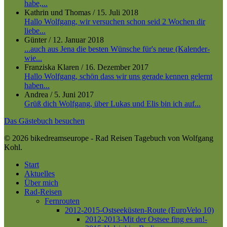
habe,...
Kathrin und Thomas
/
15. Juli 2018
Hallo Wolfgang, wir versuchen schon seid 2 Wochen dir
liebe...
Günter
/
12. Januar 2018
...auch aus Jena die besten Wünsche für's neue (Kalender-
wie...
Franziska Klaren
/
16. Dezember 2017
Hallo Wolfgang, schön dass wir uns gerade kennen gelernt
haben...
Andrea
/
5. Juni 2017
Grüß dich Wolfgang, über Lukas und Elis bin ich auf...
Das Gästebuch besuchen
© 2026 bikedreamseurope - Rad Reisen Tagebuch von Wolfgang
Kohl.
Close
Start
Menu
Aktuelles
Über mich
Rad-Reisen
Fernrouten
2012-2015-Ostseeküsten-Route (EuroVelo 10)
2012-2013-Mit der Ostsee fing es an!-