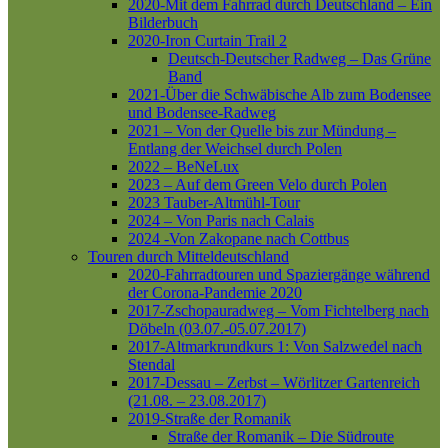
2020-Mit dem Fahrrad durch Deutschland – Ein
Bilderbuch
2020-Iron Curtain Trail 2
Deutsch-Deutscher Radweg – Das Grüne
Band
2021-Über die Schwäbische Alb zum Bodensee
und Bodensee-Radweg
2021 – Von der Quelle bis zur Mündung –
Entlang der Weichsel durch Polen
2022 – BeNeLux
2023 – Auf dem Green Velo durch Polen
2023 Tauber-Altmühl-Tour
2024 – Von Paris nach Calais
2024 -Von Zakopane nach Cottbus
Touren durch Mitteldeutschland
2020-Fahrradtouren und Spaziergänge während
der Corona-Pandemie 2020
2017-Zschopauradweg – Vom Fichtelberg nach
Döbeln (03.07.-05.07.2017)
2017-Altmarkrundkurs 1: Von Salzwedel nach
Stendal
2017-Dessau – Zerbst – Wörlitzer Gartenreich
(21.08. – 23.08.2017)
2019-Straße der Romanik
Straße der Romanik – Die Südroute