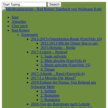
Skip
Search
to
Close
main
Search
content
Menu
Start
Aktuelles
Über mich
Rad-Reisen
Fernrouten
2012-2015-Ostseeküsten-Route (EuroVelo 10)
2012-2013-Mit der Ostsee fing es an!-
2015-Helsinki – Berlin
2017-Leipzig – Belgrad
1. Saale aufwärts
2. Main abwärts (EuroVelo 4)
3. Rhein aufwärts (EuroVelo 15)
4. Donau
2017-Atlantik – Basel (Eurovelo 6)
2017-La Moselle-Die Mosel7
2018-Entlang der Donau: Von Belgrad ans
Schwarze Meer
1. Serbien
2. Bulgarien
3. Rumänien
2018-Von der Barentssee nach Leipzig