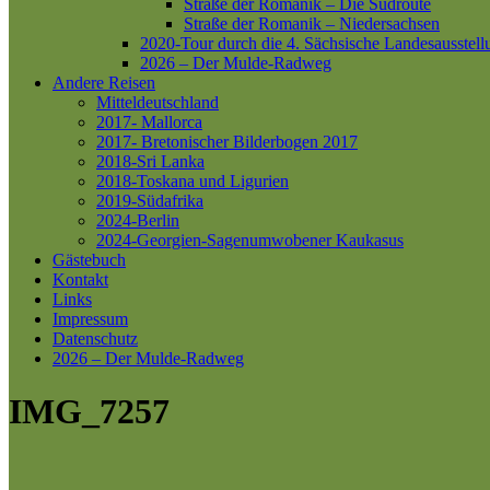
Straße der Romanik – Die Südroute
Straße der Romanik – Niedersachsen
2020-Tour durch die 4. Sächsische Landesausstell
2026 – Der Mulde-Radweg
Andere Reisen
Mitteldeutschland
2017- Mallorca
2017- Bretonischer Bilderbogen 2017
2018-Sri Lanka
2018-Toskana und Ligurien
2019-Südafrika
2024-Berlin
2024-Georgien-Sagenumwobener Kaukasus
Gästebuch
Kontakt
Links
Impressum
Datenschutz
2026 – Der Mulde-Radweg
IMG_7257