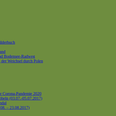
ilderbuch
and
und Bodensee-Radweg
 der Weichsel durch Polen
er Corona-Pandemie 2020
beln (03.07.-05.07.2017)
ndal
.08. – 23.08.2017)