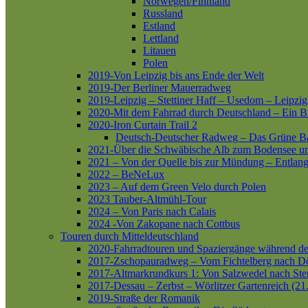
Norwegen/Finnland
Russland
Estland
Lettland
Litauen
Polen
2019-Von Leipzig bis ans Ende der Welt
2019-Der Berliner Mauerradweg
2019-Leipzig – Stettiner Haff – Usedom – Leipzig
2020-Mit dem Fahrrad durch Deutschland – Ein B
2020-Iron Curtain Trail 2
Deutsch-Deutscher Radweg – Das Grüne B
2021-Über die Schwäbische Alb zum Bodensee 
2021 – Von der Quelle bis zur Mündung – Entlang
2022 – BeNeLux
2023 – Auf dem Green Velo durch Polen
2023 Tauber-Altmühl-Tour
2024 – Von Paris nach Calais
2024 -Von Zakopane nach Cottbus
Touren durch Mitteldeutschland
2020-Fahrradtouren und Spaziergänge während d
2017-Zschopauradweg – Vom Fichtelberg nach Dö
2017-Altmarkrundkurs 1: Von Salzwedel nach Ste
2017-Dessau – Zerbst – Wörlitzer Gartenreich (21
2019-Straße der Romanik