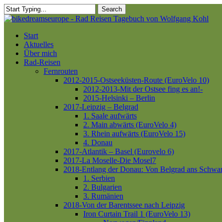
Skip
Search
to
Close
main
Search
content
Menu
Start
Aktuelles
Über mich
Rad-Reisen
Fernrouten
2012-2015-Ostseeküsten-Route (EuroVelo 10)
2012-2013-Mit der Ostsee fing es an!-
2015-Helsinki – Berlin
2017-Leipzig – Belgrad
1. Saale aufwärts
2. Main abwärts (EuroVelo 4)
3. Rhein aufwärts (EuroVelo 15)
4. Donau
2017-Atlantik – Basel (Eurovelo 6)
2017-La Moselle-Die Mosel7
2018-Entlang der Donau: Von Belgrad ans Schwa
1. Serbien
2. Bulgarien
3. Rumänien
2018-Von der Barentssee nach Leipzig
Iron Curtain Trail 1 (EuroVelo 13)