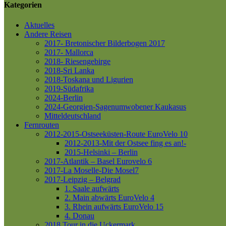
Kategorien
Aktuelles
Andere Reisen
2017- Bretonischer Bilderbogen 2017
2017- Mallorca
2018- Riesengebirge
2018-Sri Lanka
2018-Toskana und Ligurien
2019-Südafrika
2024-Berlin
2024-Georgien-Sagenumwobener Kaukasus
Mitteldeutschland
Fernrouten
2012-2015-Ostseeküsten-Route
EuroVelo 10
2012-2013-Mit der Ostsee fing es an!-
2015-Helsinki – Berlin
2017-Atlantik – Basel
Eurovelo 6
2017-La Moselle-Die Mosel7
2017-Leipzig – Belgrad
1. Saale aufwärts
2. Main abwärts
EuroVelo 4
3. Rhein aufwärts
EuroVelo 15
4. Donau
2018 Tour in die Uckermark