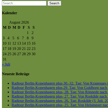
Search
Kalender
August 2026
M
D
M
D
F
S
S
1
2
3
4
5
6
7
8
9
10
11
12
13
14
15
16
17
18
19
20
21
22
23
24
25
26
27
28
29
30
31
« Juli
Neueste Beiträge
Radtour Berlin-Kopenhagen plus-30.-32. Tag: Von Kragenaes üb
Radtour Berlin-Kopenhagen plus-29. Tag: Von Guldborg nach K
Radtour Berlin-Kopenhagen plus- 28. Tag: Von Rönnede nach G
Radtour Berlin-Kopenhagen plus- 27. Tag: Von Roskilde nach 
Radtour Berlin-Kopenhagen plus- 26. Tag: Roskilde (3. Juli. 2
Radtour Berlin-Kopenhagen plus- 25. Tag: Von Helsingoer nach