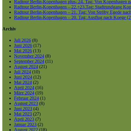
Radtour Berlin-Kopenhagen plus- 24. Tag: Von Kopenhagen nac
Radtour Berlin-Kopenhagen – 22.+23.Tag: Stadtrundgang Kop
Radtour Berlin-Kopenhagen – 21. Tag: Von Ströby Egede nac
Radtour Berlin-Kopenhagen – 20. Tag: Ausflug nach Koege (2
Archiv
Juli 2026
(8)
Juni 2026
(17)
Mai 2026
(13)
November 2024
(8)
September 2024
(11)
August 2024
(21)
Juli 2024
(10)
Juni 2024
(12)
Mai 2024
(2)
April 2024
(16)
März 2024
(19)
Februar 2024
(1)
August 2023
(8)
Juni 2023
(4)
Mai 2023
(27)
April 2023
(7)
Januar 2023
(2)
August 2022
(18)