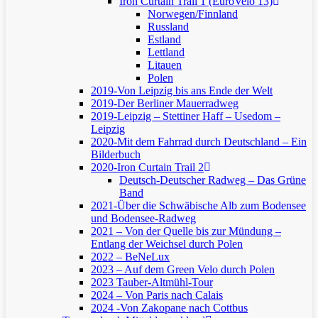
Iron Curtain Trail 1 (EuroVelo 13)
Norwegen/Finnland
Russland
Estland
Lettland
Litauen
Polen
2019-Von Leipzig bis ans Ende der Welt
2019-Der Berliner Mauerradweg
2019-Leipzig – Stettiner Haff – Usedom –
Leipzig
2020-Mit dem Fahrrad durch Deutschland – Ein
Bilderbuch
2020-Iron Curtain Trail 2
Deutsch-Deutscher Radweg – Das Grüne
Band
2021-Über die Schwäbische Alb zum Bodensee
und Bodensee-Radweg
2021 – Von der Quelle bis zur Mündung –
Entlang der Weichsel durch Polen
2022 – BeNeLux
2023 – Auf dem Green Velo durch Polen
2023 Tauber-Altmühl-Tour
2024 – Von Paris nach Calais
2024 -Von Zakopane nach Cottbus