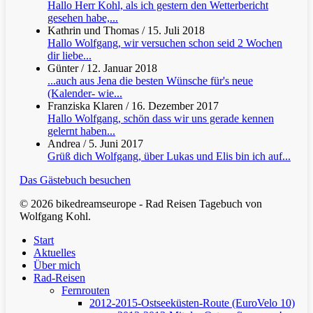
Hallo Herr Kohl, als ich gestern den Wetterbericht
gesehen habe,...
Kathrin und Thomas
/
15. Juli 2018
Hallo Wolfgang, wir versuchen schon seid 2 Wochen
dir liebe...
Günter
/
12. Januar 2018
...auch aus Jena die besten Wünsche für's neue
(Kalender- wie...
Franziska Klaren
/
16. Dezember 2017
Hallo Wolfgang, schön dass wir uns gerade kennen
gelernt haben...
Andrea
/
5. Juni 2017
Grüß dich Wolfgang, über Lukas und Elis bin ich auf...
Das Gästebuch besuchen
© 2026 bikedreamseurope - Rad Reisen Tagebuch von
Wolfgang Kohl.
Clos
Start
Men
Aktuelles
Über mich
Rad-Reisen
Fernrouten
2012-2015-Ostseeküsten-Route (EuroVelo 10)