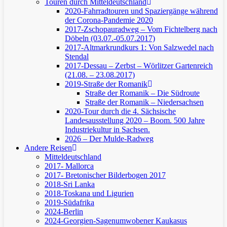
Touren durch Mitteldeutschland
2020-Fahrradtouren und Spaziergänge während
der Corona-Pandemie 2020
2017-Zschopauradweg – Vom Fichtelberg nach
Döbeln (03.07.-05.07.2017)
2017-Altmarkrundkurs 1: Von Salzwedel nach
Stendal
2017-Dessau – Zerbst – Wörlitzer Gartenreich
(21.08. – 23.08.2017)
2019-Straße der Romanik
Straße der Romanik – Die Südroute
Straße der Romanik – Niedersachsen
2020-Tour durch die 4. Sächsische
Landesausstellung 2020 – Boom. 500 Jahre
Industriekultur in Sachsen.
2026 – Der Mulde-Radweg
Andere Reisen
Mitteldeutschland
2017- Mallorca
2017- Bretonischer Bilderbogen 2017
2018-Sri Lanka
2018-Toskana und Ligurien
2019-Südafrika
2024-Berlin
2024-Georgien-Sagenumwobener Kaukasus