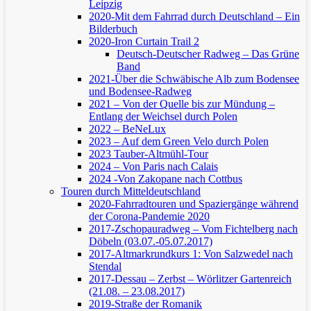
Leipzig
2020-Mit dem Fahrrad durch Deutschland – Ein
Bilderbuch
2020-Iron Curtain Trail 2
Deutsch-Deutscher Radweg – Das Grüne
Band
2021-Über die Schwäbische Alb zum Bodensee
und Bodensee-Radweg
2021 – Von der Quelle bis zur Mündung –
Entlang der Weichsel durch Polen
2022 – BeNeLux
2023 – Auf dem Green Velo durch Polen
2023 Tauber-Altmühl-Tour
2024 – Von Paris nach Calais
2024 -Von Zakopane nach Cottbus
Touren durch Mitteldeutschland
2020-Fahrradtouren und Spaziergänge während
der Corona-Pandemie 2020
2017-Zschopauradweg – Vom Fichtelberg nach
Döbeln (03.07.-05.07.2017)
2017-Altmarkrundkurs 1: Von Salzwedel nach
Stendal
2017-Dessau – Zerbst – Wörlitzer Gartenreich
(21.08. – 23.08.2017)
2019-Straße der Romanik