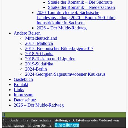
Straße der Romanik – Die Südroute
Straße der Romanik – Niedersachsen
2020-Tour durch die 4. Sächsische
Landesausstellung 2020 – Boom. 500 Jahre
Industriekultur in Sachsen.
2026 – Der Mulde-Radweg
Andere Reisen
Mitteldeutschland
2017- Mallorca
2017- Bretonischer Bilderbogen 2017
2018-Sri Lanka
2018-Toskana und Ligurien
2019-Südafrika
2024-Berlin
2024-Georgien-Sagenumwobener Kaukasus
Gästebuch
Kontakt
Links
Impressum
Datenschutz
2026 – Der Mulde-Radweg
Zum Ändern Ihrer Datenschutzeinstellung, z.B. Erteilung oder Widerruf von
Einstellungen
Einwilligungen, klicken Sie hier: