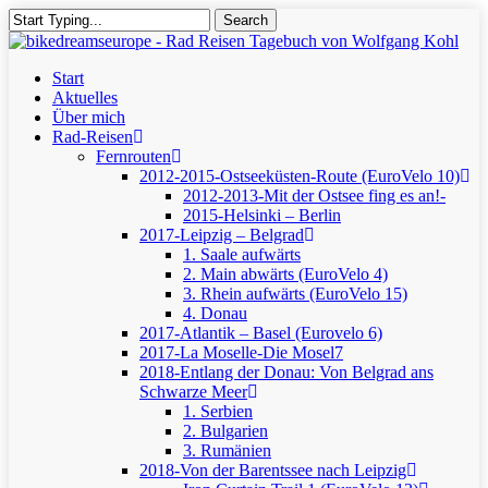
Skip
Search
to
Close
main
Search
content
Menu
Start
Aktuelles
Über mich
Rad-Reisen
Fernrouten
2012-2015-Ostseeküsten-Route (EuroVelo 10)
2012-2013-Mit der Ostsee fing es an!-
2015-Helsinki – Berlin
2017-Leipzig – Belgrad
1. Saale aufwärts
2. Main abwärts (EuroVelo 4)
3. Rhein aufwärts (EuroVelo 15)
4. Donau
2017-Atlantik – Basel (Eurovelo 6)
2017-La Moselle-Die Mosel7
2018-Entlang der Donau: Von Belgrad ans
Schwarze Meer
1. Serbien
2. Bulgarien
3. Rumänien
2018-Von der Barentssee nach Leipzig