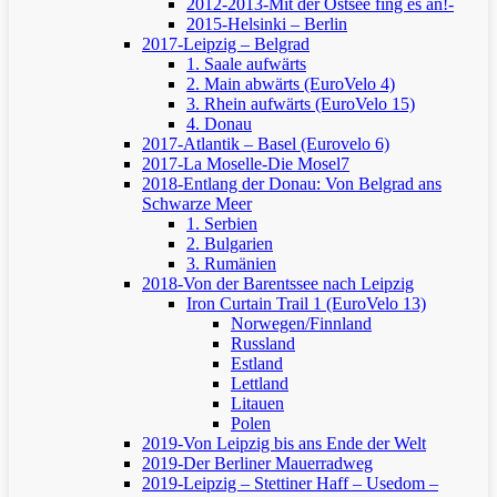
2012-2013-Mit der Ostsee fing es an!-
2015-Helsinki – Berlin
2017-Leipzig – Belgrad
1. Saale aufwärts
2. Main abwärts (EuroVelo 4)
3. Rhein aufwärts (EuroVelo 15)
4. Donau
2017-Atlantik – Basel (Eurovelo 6)
2017-La Moselle-Die Mosel7
2018-Entlang der Donau: Von Belgrad ans
Schwarze Meer
1. Serbien
2. Bulgarien
3. Rumänien
2018-Von der Barentssee nach Leipzig
Iron Curtain Trail 1 (EuroVelo 13)
Norwegen/Finnland
Russland
Estland
Lettland
Litauen
Polen
2019-Von Leipzig bis ans Ende der Welt
2019-Der Berliner Mauerradweg
2019-Leipzig – Stettiner Haff – Usedom –