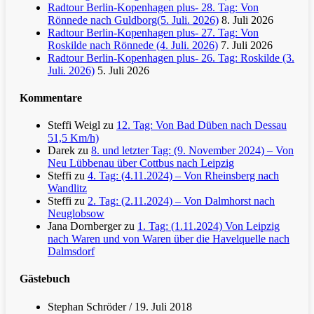
Radtour Berlin-Kopenhagen plus- 28. Tag: Von
Rönnede nach Guldborg(5. Juli. 2026)
8. Juli 2026
Radtour Berlin-Kopenhagen plus- 27. Tag: Von
Roskilde nach Rönnede (4. Juli. 2026)
7. Juli 2026
Radtour Berlin-Kopenhagen plus- 26. Tag: Roskilde (3.
Juli. 2026)
5. Juli 2026
Kommentare
Steffi Weigl
zu
12. Tag: Von Bad Düben nach Dessau
51,5 Km/h)
Darek
zu
8. und letzter Tag: (9. November 2024) – Von
Neu Lübbenau über Cottbus nach Leipzig
Steffi
zu
4. Tag: (4.11.2024) – Von Rheinsberg nach
Wandlitz
Steffi
zu
2. Tag: (2.11.2024) – Von Dalmhorst nach
Neuglobsow
Jana Dornberger
zu
1. Tag: (1.11.2024) Von Leipzig
nach Waren und von Waren über die Havelquelle nach
Dalmsdorf
Gästebuch
Stephan Schröder
/
19. Juli 2018