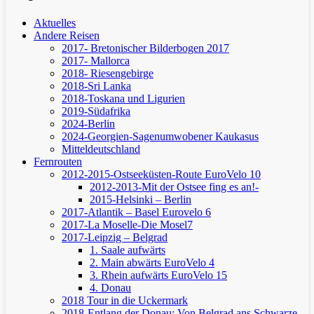
Aktuelles
Andere Reisen
2017- Bretonischer Bilderbogen 2017
2017- Mallorca
2018- Riesengebirge
2018-Sri Lanka
2018-Toskana und Ligurien
2019-Südafrika
2024-Berlin
2024-Georgien-Sagenumwobener Kaukasus
Mitteldeutschland
Fernrouten
2012-2015-Ostseeküsten-Route
EuroVelo 10
2012-2013-Mit der Ostsee fing es an!-
2015-Helsinki – Berlin
2017-Atlantik – Basel
Eurovelo 6
2017-La Moselle-Die Mosel7
2017-Leipzig – Belgrad
1. Saale aufwärts
2. Main abwärts
EuroVelo 4
3. Rhein aufwärts
EuroVelo 15
4. Donau
2018 Tour in die Uckermark
2018-Entlang der Donau: Von Belgrad ans Schwarze