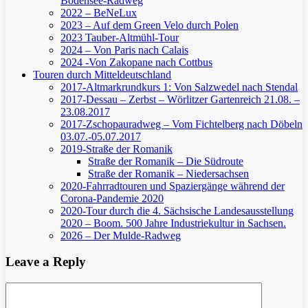
Bodensee-Radweg
2022 – BeNeLux
2023 – Auf dem Green Velo durch Polen
2023 Tauber-Altmühl-Tour
2024 – Von Paris nach Calais
2024 -Von Zakopane nach Cottbus
Touren durch Mitteldeutschland
2017-Altmarkrundkurs 1: Von Salzwedel nach Stendal
2017-Dessau – Zerbst – Wörlitzer Gartenreich
21.08. –
23.08.2017
2017-Zschopauradweg – Vom Fichtelberg nach Döbeln
03.07.-05.07.2017
2019-Straße der Romanik
Straße der Romanik – Die Südroute
Straße der Romanik – Niedersachsen
2020-Fahrradtouren und Spaziergänge während der
Corona-Pandemie 2020
2020-Tour durch die 4. Sächsische Landesausstellung
2020 – Boom. 500 Jahre Industriekultur in Sachsen.
2026 – Der Mulde-Radweg
Leave a Reply