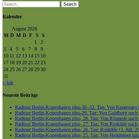
Search
Kalender
August 2026
M
D
M
D
F
S
S
1
2
3
4
5
6
7
8
9
10
11
12
13
14
15
16
17
18
19
20
21
22
23
24
25
26
27
28
29
30
31
« Juli
Neueste Beiträge
Radtour Berlin-Kopenhagen plus-30.-32. Tag: Von Kragenaes üb
Radtour Berlin-Kopenhagen plus-29. Tag: Von Guldborg nach K
Radtour Berlin-Kopenhagen plus- 28. Tag: Von Rönnede nach G
Radtour Berlin-Kopenhagen plus- 27. Tag: Von Roskilde nach 
Radtour Berlin-Kopenhagen plus- 26. Tag: Roskilde (3. Juli. 2
Radtour Berlin-Kopenhagen plus- 25. Tag: Von Helsingoer nach