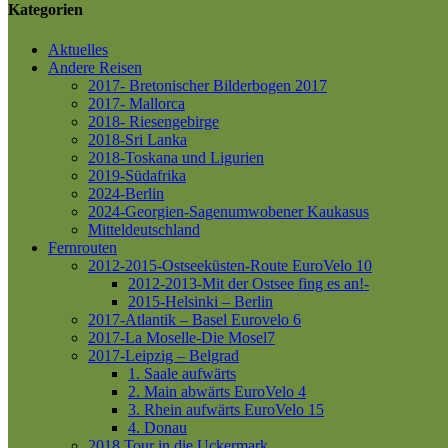
Kategorien
Aktuelles
Andere Reisen
2017- Bretonischer Bilderbogen 2017
2017- Mallorca
2018- Riesengebirge
2018-Sri Lanka
2018-Toskana und Ligurien
2019-Südafrika
2024-Berlin
2024-Georgien-Sagenumwobener Kaukasus
Mitteldeutschland
Fernrouten
2012-2015-Ostseeküsten-Route
EuroVelo 10
2012-2013-Mit der Ostsee fing es an!-
2015-Helsinki – Berlin
2017-Atlantik – Basel
Eurovelo 6
2017-La Moselle-Die Mosel7
2017-Leipzig – Belgrad
1. Saale aufwärts
2. Main abwärts
EuroVelo 4
3. Rhein aufwärts
EuroVelo 15
4. Donau
2018 Tour in die Uckermark