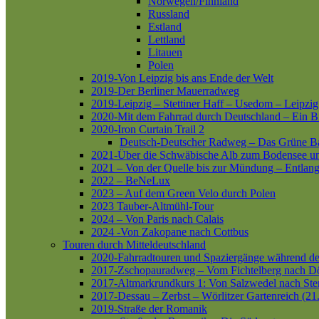
Norwegen/Finnland
Russland
Estland
Lettland
Litauen
Polen
2019-Von Leipzig bis ans Ende der Welt
2019-Der Berliner Mauerradweg
2019-Leipzig – Stettiner Haff – Usedom – Leipzig
2020-Mit dem Fahrrad durch Deutschland – Ein B
2020-Iron Curtain Trail 2
Deutsch-Deutscher Radweg – Das Grüne B
2021-Über die Schwäbische Alb zum Bodensee 
2021 – Von der Quelle bis zur Mündung – Entlang
2022 – BeNeLux
2023 – Auf dem Green Velo durch Polen
2023 Tauber-Altmühl-Tour
2024 – Von Paris nach Calais
2024 -Von Zakopane nach Cottbus
Touren durch Mitteldeutschland
2020-Fahrradtouren und Spaziergänge während d
2017-Zschopauradweg – Vom Fichtelberg nach Dö
2017-Altmarkrundkurs 1: Von Salzwedel nach Ste
2017-Dessau – Zerbst – Wörlitzer Gartenreich (21
2019-Straße der Romanik