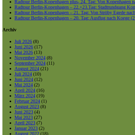
Radtour Berlin-Kopenhagen plus- 24. Tag: Von Kopenhagen nac
Radtour Berlin-Kopenhagen – 22.+23.Tag: Stadtrundgang Kop
Radtour Berlin-Kopenhagen – 21. Tag: Von Ströby Egede nac
Radtour Berlin-Kopenhagen – 20. Tag: Ausflug nach Koege (2
Archiv
Juli 2026
(8)
Juni 2026
(17)
Mai 2026
(13)
November 2024
(8)
September 2024
(11)
August 2024
(21)
Juli 2024
(10)
Juni 2024
(12)
Mai 2024
(2)
April 2024
(16)
März 2024
(19)
Februar 2024
(1)
August 2023
(8)
Juni 2023
(4)
Mai 2023
(27)
April 2023
(7)
Januar 2023
(2)
August 2022
(18)