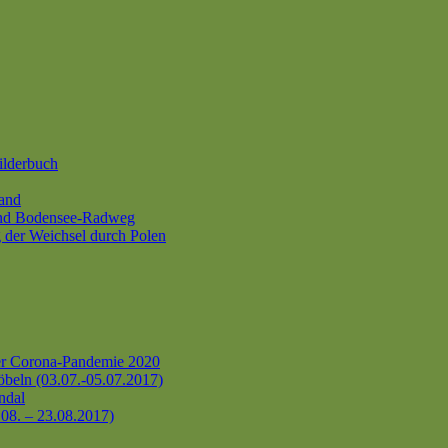
ilderbuch
and
und Bodensee-Radweg
 der Weichsel durch Polen
er Corona-Pandemie 2020
beln (03.07.-05.07.2017)
ndal
.08. – 23.08.2017)