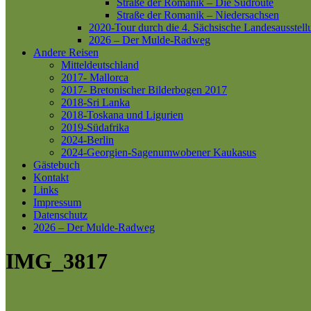
Straße der Romanik – Die Südroute
Straße der Romanik – Niedersachsen
2020-Tour durch die 4. Sächsische Landesausstell
2026 – Der Mulde-Radweg
Andere Reisen
Mitteldeutschland
2017- Mallorca
2017- Bretonischer Bilderbogen 2017
2018-Sri Lanka
2018-Toskana und Ligurien
2019-Südafrika
2024-Berlin
2024-Georgien-Sagenumwobener Kaukasus
Gästebuch
Kontakt
Links
Impressum
Datenschutz
2026 – Der Mulde-Radweg
IMG_3817