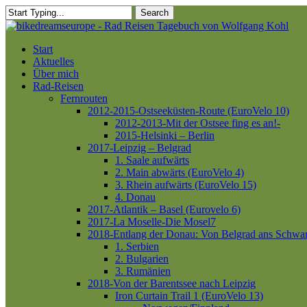
Skip
Search
to
Close
main
Search
content
Menu
Start
Aktuelles
Über mich
Rad-Reisen
Fernrouten
2012-2015-Ostseeküsten-Route (EuroVelo 10)
2012-2013-Mit der Ostsee fing es an!-
2015-Helsinki – Berlin
2017-Leipzig – Belgrad
1. Saale aufwärts
2. Main abwärts (EuroVelo 4)
3. Rhein aufwärts (EuroVelo 15)
4. Donau
2017-Atlantik – Basel (Eurovelo 6)
2017-La Moselle-Die Mosel7
2018-Entlang der Donau: Von Belgrad ans Schwa
1. Serbien
2. Bulgarien
3. Rumänien
2018-Von der Barentssee nach Leipzig
Iron Curtain Trail 1 (EuroVelo 13)