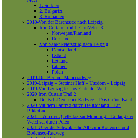
1. Serbien
2. Bulgarien
3. Rumänien
2018-Von der Barentssee nach Leipzig
Iron Curtain Trail 1
EuroVelo 13
Norwegen/Finnland
Russland
Von Sankt Petersburg nach Leipzig
Deutschland
Estland
Lettland
Litauen
Polen
2019-Der Berliner Mauerradweg
2019-Leipzig – Stettiner Haff – Usedom – Leipzig
2019-Von Leipzig bis ans Ende der Welt
2020-Iron Curtain Trail 2
Deutsch-Deutscher Radweg – Das Grüne Band
2020-Mit dem Fahrrad durch Deutschland – Ein
Bilderbuch
2021 – Von der Quelle bis zur Mündung – Entlang der
Weichsel durch Polen
2021-Über die Schwäbische Alb zum Bodensee und
Bodensee-Radweg