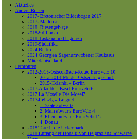
Aktuelles
Andere Reisen
2017- Bretonischer Bilderbogen 2017
2017- Mallorca
2018- Riesengebirge
2018-Sri Lanka
2018-Toskana und Ligurien
2019-Südafrika
2024-Berlin
2024-Georgien-Sagenumwobener Kaukasus
Mitteldeutschland
Fernrouten
2012-2015-Ostseeküsten-Route
EuroVelo 10
2012-2013-Mit der Ostsee fing es an!-
2015-Helsinki – Berlin
2017-Atlantik – Basel
Eurovelo 6
2017-La Moselle-Die Mosel7
2017-Leipzig – Belgrad
1. Saale aufwärts
2. Main abwärts
EuroVelo 4
3. Rhein aufwärts
EuroVelo 15
4. Donau
2018 Tour in die Uckermark
2018-Entlang der Donau: Von Belgrad ans Schwarze
Meer