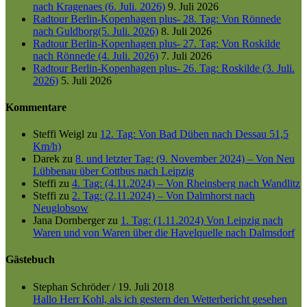
nach Kragenaes (6. Juli. 2026)
9. Juli 2026
Radtour Berlin-Kopenhagen plus- 28. Tag: Von Rönnede
nach Guldborg(5. Juli. 2026)
8. Juli 2026
Radtour Berlin-Kopenhagen plus- 27. Tag: Von Roskilde
nach Rönnede (4. Juli. 2026)
7. Juli 2026
Radtour Berlin-Kopenhagen plus- 26. Tag: Roskilde (3. Juli.
2026)
5. Juli 2026
Kommentare
Steffi Weigl
zu
12. Tag: Von Bad Düben nach Dessau 51,5
Km/h)
Darek
zu
8. und letzter Tag: (9. November 2024) – Von Neu
Lübbenau über Cottbus nach Leipzig
Steffi
zu
4. Tag: (4.11.2024) – Von Rheinsberg nach Wandlitz
Steffi
zu
2. Tag: (2.11.2024) – Von Dalmhorst nach
Neuglobsow
Jana Dornberger
zu
1. Tag: (1.11.2024) Von Leipzig nach
Waren und von Waren über die Havelquelle nach Dalmsdorf
Gästebuch
Stephan Schröder
/
19. Juli 2018
Hallo Herr Kohl, als ich gestern den Wetterbericht gesehen