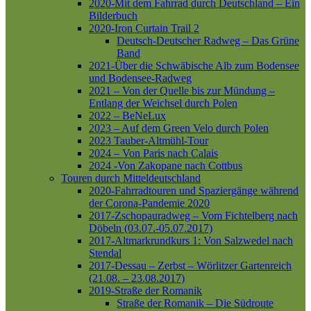
2020-Mit dem Fahrrad durch Deutschland – Ein
Bilderbuch
2020-Iron Curtain Trail 2
Deutsch-Deutscher Radweg – Das Grüne
Band
2021-Über die Schwäbische Alb zum Bodensee
und Bodensee-Radweg
2021 – Von der Quelle bis zur Mündung –
Entlang der Weichsel durch Polen
2022 – BeNeLux
2023 – Auf dem Green Velo durch Polen
2023 Tauber-Altmühl-Tour
2024 – Von Paris nach Calais
2024 -Von Zakopane nach Cottbus
Touren durch Mitteldeutschland
2020-Fahrradtouren und Spaziergänge während
der Corona-Pandemie 2020
2017-Zschopauradweg – Vom Fichtelberg nach
Döbeln (03.07.-05.07.2017)
2017-Altmarkrundkurs 1: Von Salzwedel nach
Stendal
2017-Dessau – Zerbst – Wörlitzer Gartenreich
(21.08. – 23.08.2017)
2019-Straße der Romanik
Straße der Romanik – Die Südroute