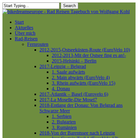
Skip
Search
to
Close
main
Search
content
Menu
Start
Aktuelles
Über mich
Rad-Reisen
Fernrouten
2012-2015-Ostseeküsten-Route (EuroVelo 10)
2012-2013-Mit der Ostsee fing es an!-
2015-Helsinki – Berlin
2017-Leipzig – Belgrad
1. Saale aufwärts
2. Main abwärts (EuroVelo 4)
3. Rhein aufwärts (EuroVelo 15)
4. Donau
2017-Atlantik – Basel (Eurovelo 6)
2017-La Moselle-Die Mosel7
2018-Entlang der Donau: Von Belgrad ans
Schwarze Meer
1. Serbien
2. Bulgarien
3. Rumänien
2018-Von der Barentssee nach Leipzig