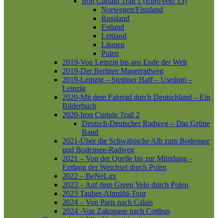
Iron Curtain Trail 1 (EuroVelo 13)
Norwegen/Finnland
Russland
Estland
Lettland
Litauen
Polen
2019-Von Leipzig bis ans Ende der Welt
2019-Der Berliner Mauerradweg
2019-Leipzig – Stettiner Haff – Usedom –
Leipzig
2020-Mit dem Fahrrad durch Deutschland – Ein
Bilderbuch
2020-Iron Curtain Trail 2
Deutsch-Deutscher Radweg – Das Grüne
Band
2021-Über die Schwäbische Alb zum Bodensee
und Bodensee-Radweg
2021 – Von der Quelle bis zur Mündung –
Entlang der Weichsel durch Polen
2022 – BeNeLux
2023 – Auf dem Green Velo durch Polen
2023 Tauber-Altmühl-Tour
2024 – Von Paris nach Calais
2024 -Von Zakopane nach Cottbus