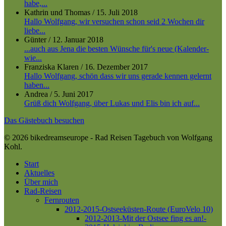
habe,...
Kathrin und Thomas
/
15. Juli 2018
Hallo Wolfgang, wir versuchen schon seid 2 Wochen dir
liebe...
Günter
/
12. Januar 2018
...auch aus Jena die besten Wünsche für's neue (Kalender-
wie...
Franziska Klaren
/
16. Dezember 2017
Hallo Wolfgang, schön dass wir uns gerade kennen gelernt
haben...
Andrea
/
5. Juni 2017
Grüß dich Wolfgang, über Lukas und Elis bin ich auf...
Das Gästebuch besuchen
© 2026 bikedreamseurope - Rad Reisen Tagebuch von Wolfgang
Kohl.
Close
Start
Menu
Aktuelles
Über mich
Rad-Reisen
Fernrouten
2012-2015-Ostseeküsten-Route (EuroVelo 10)
2012-2013-Mit der Ostsee fing es an!-