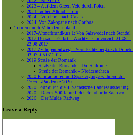
2022 – BeNeLux
2023 – Auf dem Green Velo durch Polen
2023 Tauber-Altmühl-Tour
2024 – Von Paris nach Calais
2024 -Von Zakopane nach Cottbus
Touren durch Mitteldeutschland
2017-Altmarkrundkurs 1: Von Salzwedel nach Stendal
2017-Dessau – Zerbst – Wörlitzer Gartenreich
21.08. –
23.08.2017
2017-Zschopauradweg – Vom Fichtelberg nach Döbeln
03.07.-05.07.2017
2019-Straße der Romanik
Straße der Romanik – Die Südroute
Straße der Romanik – Niedersachsen
2020-Fahrradtouren und Spaziergänge während der
Corona-Pandemie 2020
2020-Tour durch die 4. Sächsische Landesausstellung
2020 – Boom. 500 Jahre Industriekultur in Sachsen.
2026 – Der Mulde-Radweg
Leave a Reply