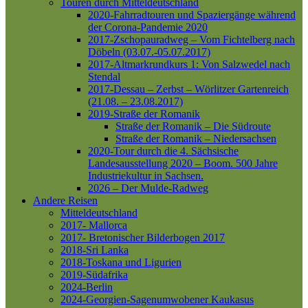
Touren durch Mitteldeutschland
2020-Fahrradtouren und Spaziergänge während
der Corona-Pandemie 2020
2017-Zschopauradweg – Vom Fichtelberg nach
Döbeln (03.07.-05.07.2017)
2017-Altmarkrundkurs 1: Von Salzwedel nach
Stendal
2017-Dessau – Zerbst – Wörlitzer Gartenreich
(21.08. – 23.08.2017)
2019-Straße der Romanik
Straße der Romanik – Die Südroute
Straße der Romanik – Niedersachsen
2020-Tour durch die 4. Sächsische
Landesausstellung 2020 – Boom. 500 Jahre
Industriekultur in Sachsen.
2026 – Der Mulde-Radweg
Andere Reisen
Mitteldeutschland
2017- Mallorca
2017- Bretonischer Bilderbogen 2017
2018-Sri Lanka
2018-Toskana und Ligurien
2019-Südafrika
2024-Berlin
2024-Georgien-Sagenumwobener Kaukasus