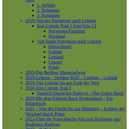
1. Serbien
2. Bulgarien
3. Rumänien
2018-Von der Barentssee nach Leipzig
Iron Curtain Trail 1
EuroVelo 13
Norwegen/Finnland
Russland
Von Sankt Petersburg nach Leipzig
Deutschland
Estland
Lettland
Litauen
Polen
2019-Der Berliner Mauerradweg
2019-Leipzig – Stettiner Haff – Usedom – Leipzig
2019-Von Leipzig bis ans Ende der Welt
2020-Iron Curtain Trail 2
Deutsch-Deutscher Radweg – Das Grüne Band
2020-Mit dem Fahrrad durch Deutschland – Ein
Bilderbuch
2021 – Von der Quelle bis zur Mündung – Entlang der
Weichsel durch Polen
2021-Über die Schwäbische Alb zum Bodensee und
Bodensee-Radweg