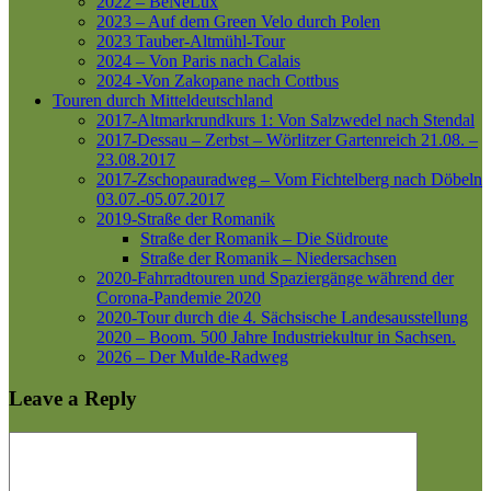
2022 – BeNeLux
2023 – Auf dem Green Velo durch Polen
2023 Tauber-Altmühl-Tour
2024 – Von Paris nach Calais
2024 -Von Zakopane nach Cottbus
Touren durch Mitteldeutschland
2017-Altmarkrundkurs 1: Von Salzwedel nach Stendal
2017-Dessau – Zerbst – Wörlitzer Gartenreich
21.08. –
23.08.2017
2017-Zschopauradweg – Vom Fichtelberg nach Döbeln
03.07.-05.07.2017
2019-Straße der Romanik
Straße der Romanik – Die Südroute
Straße der Romanik – Niedersachsen
2020-Fahrradtouren und Spaziergänge während der
Corona-Pandemie 2020
2020-Tour durch die 4. Sächsische Landesausstellung
2020 – Boom. 500 Jahre Industriekultur in Sachsen.
2026 – Der Mulde-Radweg
Leave a Reply