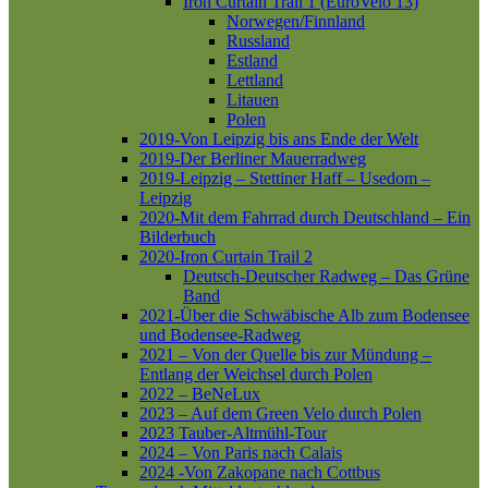
Iron Curtain Trail 1 (EuroVelo 13)
Norwegen/Finnland
Russland
Estland
Lettland
Litauen
Polen
2019-Von Leipzig bis ans Ende der Welt
2019-Der Berliner Mauerradweg
2019-Leipzig – Stettiner Haff – Usedom –
Leipzig
2020-Mit dem Fahrrad durch Deutschland – Ein
Bilderbuch
2020-Iron Curtain Trail 2
Deutsch-Deutscher Radweg – Das Grüne
Band
2021-Über die Schwäbische Alb zum Bodensee
und Bodensee-Radweg
2021 – Von der Quelle bis zur Mündung –
Entlang der Weichsel durch Polen
2022 – BeNeLux
2023 – Auf dem Green Velo durch Polen
2023 Tauber-Altmühl-Tour
2024 – Von Paris nach Calais
2024 -Von Zakopane nach Cottbus