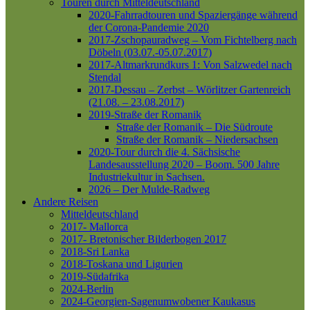
Touren durch Mitteldeutschland
2020-Fahrradtouren und Spaziergänge während
der Corona-Pandemie 2020
2017-Zschopauradweg – Vom Fichtelberg nach
Döbeln (03.07.-05.07.2017)
2017-Altmarkrundkurs 1: Von Salzwedel nach
Stendal
2017-Dessau – Zerbst – Wörlitzer Gartenreich
(21.08. – 23.08.2017)
2019-Straße der Romanik
Straße der Romanik – Die Südroute
Straße der Romanik – Niedersachsen
2020-Tour durch die 4. Sächsische
Landesausstellung 2020 – Boom. 500 Jahre
Industriekultur in Sachsen.
2026 – Der Mulde-Radweg
Andere Reisen
Mitteldeutschland
2017- Mallorca
2017- Bretonischer Bilderbogen 2017
2018-Sri Lanka
2018-Toskana und Ligurien
2019-Südafrika
2024-Berlin
2024-Georgien-Sagenumwobener Kaukasus