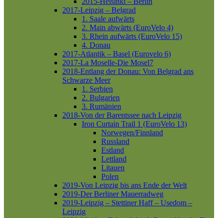
2015-Helsinki – Berlin
2017-Leipzig – Belgrad
1. Saale aufwärts
2. Main abwärts (EuroVelo 4)
3. Rhein aufwärts (EuroVelo 15)
4. Donau
2017-Atlantik – Basel (Eurovelo 6)
2017-La Moselle-Die Mosel7
2018-Entlang der Donau: Von Belgrad ans
Schwarze Meer
1. Serbien
2. Bulgarien
3. Rumänien
2018-Von der Barentssee nach Leipzig
Iron Curtain Trail 1 (EuroVelo 13)
Norwegen/Finnland
Russland
Estland
Lettland
Litauen
Polen
2019-Von Leipzig bis ans Ende der Welt
2019-Der Berliner Mauerradweg
2019-Leipzig – Stettiner Haff – Usedom –
Leipzig