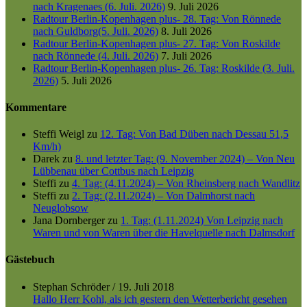
nach Kragenaes (6. Juli. 2026)
9. Juli 2026
Radtour Berlin-Kopenhagen plus- 28. Tag: Von Rönnede
nach Guldborg(5. Juli. 2026)
8. Juli 2026
Radtour Berlin-Kopenhagen plus- 27. Tag: Von Roskilde
nach Rönnede (4. Juli. 2026)
7. Juli 2026
Radtour Berlin-Kopenhagen plus- 26. Tag: Roskilde (3. Juli.
2026)
5. Juli 2026
Kommentare
Steffi Weigl
zu
12. Tag: Von Bad Düben nach Dessau 51,5
Km/h)
Darek
zu
8. und letzter Tag: (9. November 2024) – Von Neu
Lübbenau über Cottbus nach Leipzig
Steffi
zu
4. Tag: (4.11.2024) – Von Rheinsberg nach Wandlitz
Steffi
zu
2. Tag: (2.11.2024) – Von Dalmhorst nach
Neuglobsow
Jana Dornberger
zu
1. Tag: (1.11.2024) Von Leipzig nach
Waren und von Waren über die Havelquelle nach Dalmsdorf
Gästebuch
Stephan Schröder
/
19. Juli 2018
Hallo Herr Kohl, als ich gestern den Wetterbericht gesehen