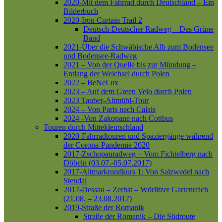
2020-Mit dem Fahrrad durch Deutschland – Ein
Bilderbuch
2020-Iron Curtain Trail 2
Deutsch-Deutscher Radweg – Das Grüne
Band
2021-Über die Schwäbische Alb zum Bodensee
und Bodensee-Radweg
2021 – Von der Quelle bis zur Mündung –
Entlang der Weichsel durch Polen
2022 – BeNeLux
2023 – Auf dem Green Velo durch Polen
2023 Tauber-Altmühl-Tour
2024 – Von Paris nach Calais
2024 -Von Zakopane nach Cottbus
Touren durch Mitteldeutschland
2020-Fahrradtouren und Spaziergänge während
der Corona-Pandemie 2020
2017-Zschopauradweg – Vom Fichtelberg nach
Döbeln (03.07.-05.07.2017)
2017-Altmarkrundkurs 1: Von Salzwedel nach
Stendal
2017-Dessau – Zerbst – Wörlitzer Gartenreich
(21.08. – 23.08.2017)
2019-Straße der Romanik
Straße der Romanik – Die Südroute