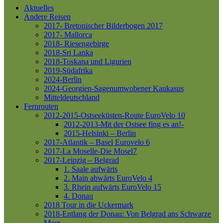
Aktuelles
Andere Reisen
2017- Bretonischer Bilderbogen 2017
2017- Mallorca
2018- Riesengebirge
2018-Sri Lanka
2018-Toskana und Ligurien
2019-Südafrika
2024-Berlin
2024-Georgien-Sagenumwobener Kaukasus
Mitteldeutschland
Fernrouten
2012-2015-Ostseeküsten-Route
EuroVelo 10
2012-2013-Mit der Ostsee fing es an!-
2015-Helsinki – Berlin
2017-Atlantik – Basel
Eurovelo 6
2017-La Moselle-Die Mosel7
2017-Leipzig – Belgrad
1. Saale aufwärts
2. Main abwärts
EuroVelo 4
3. Rhein aufwärts
EuroVelo 15
4. Donau
2018 Tour in die Uckermark
2018-Entlang der Donau: Von Belgrad ans Schwarze
Meer