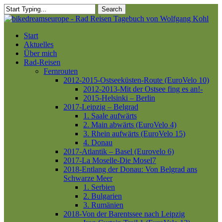
Skip
Search
to
Close
main
Search
content
Menu
Start
Aktuelles
Über mich
Rad-Reisen
Fernrouten
2012-2015-Ostseeküsten-Route (EuroVelo 10)
2012-2013-Mit der Ostsee fing es an!-
2015-Helsinki – Berlin
2017-Leipzig – Belgrad
1. Saale aufwärts
2. Main abwärts (EuroVelo 4)
3. Rhein aufwärts (EuroVelo 15)
4. Donau
2017-Atlantik – Basel (Eurovelo 6)
2017-La Moselle-Die Mosel7
2018-Entlang der Donau: Von Belgrad ans
Schwarze Meer
1. Serbien
2. Bulgarien
3. Rumänien
2018-Von der Barentssee nach Leipzig