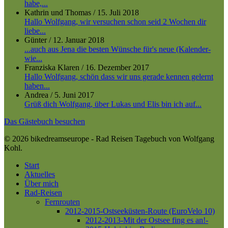
habe,...
Kathrin und Thomas
/
15. Juli 2018
Hallo Wolfgang, wir versuchen schon seid 2 Wochen dir
liebe...
Günter
/
12. Januar 2018
...auch aus Jena die besten Wünsche für's neue (Kalender-
wie...
Franziska Klaren
/
16. Dezember 2017
Hallo Wolfgang, schön dass wir uns gerade kennen gelernt
haben...
Andrea
/
5. Juni 2017
Grüß dich Wolfgang, über Lukas und Elis bin ich auf...
Das Gästebuch besuchen
© 2026 bikedreamseurope - Rad Reisen Tagebuch von Wolfgang
Kohl.
Close
Start
Menu
Aktuelles
Über mich
Rad-Reisen
Fernrouten
2012-2015-Ostseeküsten-Route (EuroVelo 10)
2012-2013-Mit der Ostsee fing es an!-