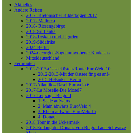
Aktuelles
Andere Reisen
2017- Bretonischer Bilderbogen 2017
2017- Mallorca
2018- Riesengebirge
2018-Sri Lanka
2018-Toskana und Ligurien
2019-Südafrika
2024-Berlin
2024-Georgien-Sagenumwobener Kaukasus
Mitteldeutschland
Fernrouten
2012-2015-Ostseeküsten-Route
EuroVelo 10
2012-2013-Mit der Ostsee fing es an!-
2015-Helsinki – Berlin
2017-Atlantik – Basel
Eurovelo 6
2017-La Moselle-Die Mosel7
2017-Leipzig – Belgrad
1. Saale aufwärts
2. Main abwärts
EuroVelo 4
3. Rhein aufwärts
EuroVelo 15
4. Donau
2018 Tour in die Uckermark
2018-Entlang der Donau: Von Belgrad ans Schwarze
Meer