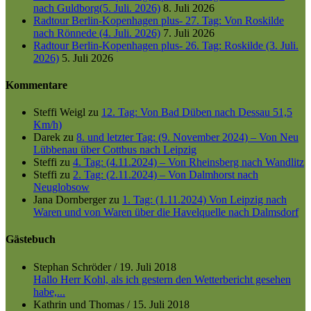
nach Guldborg(5. Juli. 2026)
8. Juli 2026
Radtour Berlin-Kopenhagen plus- 27. Tag: Von Roskilde
nach Rönnede (4. Juli. 2026)
7. Juli 2026
Radtour Berlin-Kopenhagen plus- 26. Tag: Roskilde (3. Juli.
2026)
5. Juli 2026
Kommentare
Steffi Weigl
zu
12. Tag: Von Bad Düben nach Dessau 51,5
Km/h)
Darek
zu
8. und letzter Tag: (9. November 2024) – Von Neu
Lübbenau über Cottbus nach Leipzig
Steffi
zu
4. Tag: (4.11.2024) – Von Rheinsberg nach Wandlitz
Steffi
zu
2. Tag: (2.11.2024) – Von Dalmhorst nach
Neuglobsow
Jana Dornberger
zu
1. Tag: (1.11.2024) Von Leipzig nach
Waren und von Waren über die Havelquelle nach Dalmsdorf
Gästebuch
Stephan Schröder
/
19. Juli 2018
Hallo Herr Kohl, als ich gestern den Wetterbericht gesehen
habe,...
Kathrin und Thomas
/
15. Juli 2018