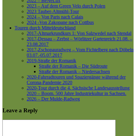
2022 – BeNeLux
2023 – Auf dem Green Velo durch Polen
2023 Tauber-Altmühl-Tour
2024 – Von Paris nach Calais
2024 -Von Zakopane nach Cottbus
Touren durch Mitteldeutschland
2017-Altmarkrundkurs 1: Von Salzwedel nach Stendal
2017-Dessau – Zerbst – Wörlitzer Gartenreich
21.08. –
23.08.2017
2017-Zschopauradweg – Vom Fichtelberg nach Döbeln
03.07.-05.07.2017
2019-Straße der Romanik
Straße der Romanik – Die Südroute
Straße der Romanik – Niedersachsen
2020-Fahrradtouren und Spaziergänge während der
Corona-Pandemie 2020
2020-Tour durch die 4. Sächsische Landesausstellung
2020 – Boom. 500 Jahre Industriekultur in Sachsen.
2026 – Der Mulde-Radweg
Leave a Reply