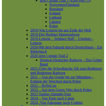
Iron Curtain Trail 1 (EuroVelo 13)
Norwegen/Finnland
Russland
Estland
Lettland
Litauen
Polen
2019-Von Leipzig bis ans Ende der Welt
2019-Der Berliner Mauerradweg
2019-Leipzig – Stettiner Haff – Usedom –
Leipzig
2020-Mit dem Fahrrad durch Deutschland – Ein
Bilderbuch
2020-Iron Curtain Trail 2
Deutsch-Deutscher Radweg – Das Grüne
Band
2021-Über die Schwäbische Alb zum Bodensee
und Bodensee-Radweg
2021 – Von der Quelle bis zur Mündung –
Entlang der Weichsel durch Polen
2022 – BeNeLux
2023 – Auf dem Green Velo durch Polen
2023 Tauber-Altmühl-Tour
2024 – Von Paris nach Calais
2024 -Von Zakopane nach Cottbus