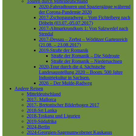
Touren durch Mitteldeutschland
2020-Fahrradtouren und Spaziergänge während
der Corona-Pandemie 2020
2017-Zschopauradweg – Vom Fichtelberg nach
Döbeln (03.07.-05.07.2017)
2017-Altmarkrundkurs 1: Von Salzwedel nach
Stendal
2017-Dessau – Zerbst – Wörlitzer Gartenreich
(21.08. – 23.08.2017)
2019-Straße der Romanik
Straße der Romanik – Die Südroute
Straße der Romanik – Niedersachsen
2020-Tour durch die 4. Sächsische
Landesausstellung 2020 – Boom. 500 Jahre
Industriekultur in Sachsen.
2026 – Der Mulde-Radweg
Andere Reisen
Mitteldeutschland
2017- Mallorca
2017- Bretonischer Bilderbogen 2017
2018-Sri Lanka
2018-Toskana und Ligurien
2019-Südafrika
2024-Berlin
2024-Georgien-Sagenumwobener Kaukasus