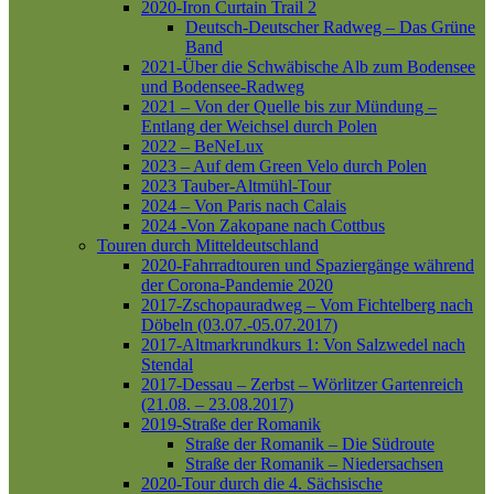
2020-Iron Curtain Trail 2
Deutsch-Deutscher Radweg – Das Grüne
Band
2021-Über die Schwäbische Alb zum Bodensee
und Bodensee-Radweg
2021 – Von der Quelle bis zur Mündung –
Entlang der Weichsel durch Polen
2022 – BeNeLux
2023 – Auf dem Green Velo durch Polen
2023 Tauber-Altmühl-Tour
2024 – Von Paris nach Calais
2024 -Von Zakopane nach Cottbus
Touren durch Mitteldeutschland
2020-Fahrradtouren und Spaziergänge während
der Corona-Pandemie 2020
2017-Zschopauradweg – Vom Fichtelberg nach
Döbeln (03.07.-05.07.2017)
2017-Altmarkrundkurs 1: Von Salzwedel nach
Stendal
2017-Dessau – Zerbst – Wörlitzer Gartenreich
(21.08. – 23.08.2017)
2019-Straße der Romanik
Straße der Romanik – Die Südroute
Straße der Romanik – Niedersachsen
2020-Tour durch die 4. Sächsische