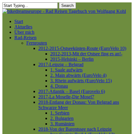
Skip
Search
to
Close
main
Search
content
Menu
Start
Aktuelles
Über mich
Rad-Reisen
Fernrouten
2012-2015-Ostseeküsten-Route (EuroVelo 10)
2012-2013-Mit der Ostsee fing es an!-
2015-Helsinki – Berlin
2017-Leipzig – Belgrad
1. Saale aufwärts
2. Main abwärts (EuroVelo 4)
3. Rhein aufwärts (EuroVelo 15)
4. Donau
2017-Atlantik – Basel (Eurovelo 6)
2017-La Moselle-Die Mosel7
2018-Entlang der Donau: Von Belgrad ans
Schwarze Meer
1. Serbien
2. Bulgarien
3. Rumänien
2018-Von der Barentssee nach Leipzig