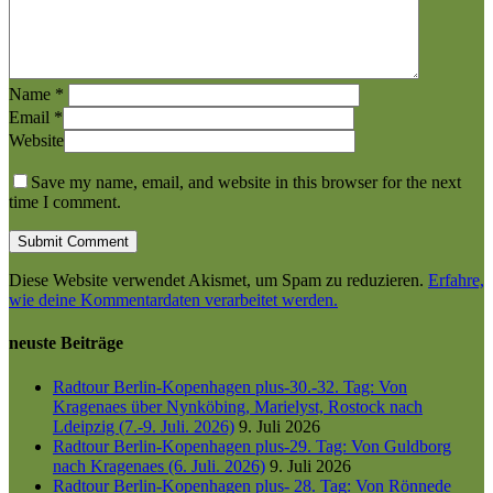
Name
*
Email
*
Website
Save my name, email, and website in this browser for the next
time I comment.
Diese Website verwendet Akismet, um Spam zu reduzieren.
Erfahre,
wie deine Kommentardaten verarbeitet werden.
neuste Beiträge
Radtour Berlin-Kopenhagen plus-30.-32. Tag: Von
Kragenaes über Nynköbing, Marielyst, Rostock nach
Ldeipzig (7.-9. Juli. 2026)
9. Juli 2026
Radtour Berlin-Kopenhagen plus-29. Tag: Von Guldborg
nach Kragenaes (6. Juli. 2026)
9. Juli 2026
Radtour Berlin-Kopenhagen plus- 28. Tag: Von Rönnede