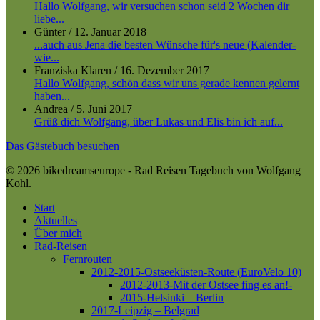
Hallo Wolfgang, wir versuchen schon seid 2 Wochen dir
liebe...
Günter
/
12. Januar 2018
...auch aus Jena die besten Wünsche für's neue (Kalender-
wie...
Franziska Klaren
/
16. Dezember 2017
Hallo Wolfgang, schön dass wir uns gerade kennen gelernt
haben...
Andrea
/
5. Juni 2017
Grüß dich Wolfgang, über Lukas und Elis bin ich auf...
Das Gästebuch besuchen
© 2026 bikedreamseurope - Rad Reisen Tagebuch von Wolfgang
Kohl.
Close
Start
Menu
Aktuelles
Über mich
Rad-Reisen
Fernrouten
2012-2015-Ostseeküsten-Route (EuroVelo 10)
2012-2013-Mit der Ostsee fing es an!-
2015-Helsinki – Berlin
2017-Leipzig – Belgrad