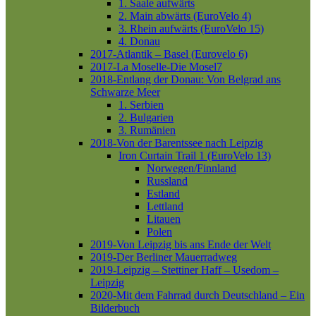
1. Saale aufwärts
2. Main abwärts (EuroVelo 4)
3. Rhein aufwärts (EuroVelo 15)
4. Donau
2017-Atlantik – Basel (Eurovelo 6)
2017-La Moselle-Die Mosel7
2018-Entlang der Donau: Von Belgrad ans
Schwarze Meer
1. Serbien
2. Bulgarien
3. Rumänien
2018-Von der Barentssee nach Leipzig
Iron Curtain Trail 1 (EuroVelo 13)
Norwegen/Finnland
Russland
Estland
Lettland
Litauen
Polen
2019-Von Leipzig bis ans Ende der Welt
2019-Der Berliner Mauerradweg
2019-Leipzig – Stettiner Haff – Usedom –
Leipzig
2020-Mit dem Fahrrad durch Deutschland – Ein
Bilderbuch