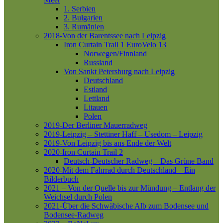
1. Serbien
2. Bulgarien
3. Rumänien
2018-Von der Barentssee nach Leipzig
Iron Curtain Trail 1
EuroVelo 13
Norwegen/Finnland
Russland
Von Sankt Petersburg nach Leipzig
Deutschland
Estland
Lettland
Litauen
Polen
2019-Der Berliner Mauerradweg
2019-Leipzig – Stettiner Haff – Usedom – Leipzig
2019-Von Leipzig bis ans Ende der Welt
2020-Iron Curtain Trail 2
Deutsch-Deutscher Radweg – Das Grüne Band
2020-Mit dem Fahrrad durch Deutschland – Ein
Bilderbuch
2021 – Von der Quelle bis zur Mündung – Entlang der
Weichsel durch Polen
2021-Über die Schwäbische Alb zum Bodensee und
Bodensee-Radweg