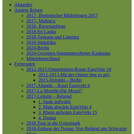
Aktuelles
Andere Reisen
2017- Bretonischer Bilderbogen 2017
2017- Mallorca
2018- Riesengebirge
2018-Sri Lanka
2018-Toskana und Ligurien
2019-Südafrika
2024-Berlin
2024-Georgien-Sagenumwobener Kaukasus
Mitteldeutschland
Fernrouten
2012-2015-Ostseeküsten-Route
EuroVelo 10
2012-2013-Mit der Ostsee fing es an!-
2015-Helsinki – Berlin
2017-Atlantik – Basel
Eurovelo 6
2017-La Moselle-Die Mosel7
2017-Leipzig – Belgrad
1. Saale aufwärts
2. Main abwärts
EuroVelo 4
3. Rhein aufwärts
EuroVelo 15
4. Donau
2018 Tour in die Uckermark
2018-Entlang der Donau: Von Belgrad ans Schwarze
Meer