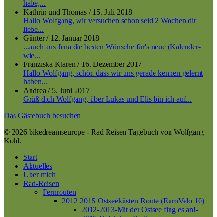
habe,...
Kathrin und Thomas
/
15. Juli 2018
Hallo Wolfgang, wir versuchen schon seid 2 Wochen dir
liebe...
Günter
/
12. Januar 2018
...auch aus Jena die besten Wünsche für's neue (Kalender-
wie...
Franziska Klaren
/
16. Dezember 2017
Hallo Wolfgang, schön dass wir uns gerade kennen gelernt
haben...
Andrea
/
5. Juni 2017
Grüß dich Wolfgang, über Lukas und Elis bin ich auf...
Das Gästebuch besuchen
© 2026 bikedreamseurope - Rad Reisen Tagebuch von Wolfgang
Kohl.
Close
Start
Menu
Aktuelles
Über mich
Rad-Reisen
Fernrouten
2012-2015-Ostseeküsten-Route (EuroVelo 10)
2012-2013-Mit der Ostsee fing es an!-