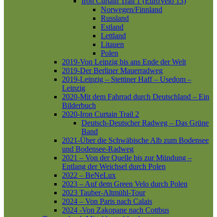
Iron Curtain Trail 1 (EuroVelo 13)
Norwegen/Finnland
Russland
Estland
Lettland
Litauen
Polen
2019-Von Leipzig bis ans Ende der Welt
2019-Der Berliner Mauerradweg
2019-Leipzig – Stettiner Haff – Usedom –
Leipzig
2020-Mit dem Fahrrad durch Deutschland – Ein
Bilderbuch
2020-Iron Curtain Trail 2
Deutsch-Deutscher Radweg – Das Grüne
Band
2021-Über die Schwäbische Alb zum Bodensee
und Bodensee-Radweg
2021 – Von der Quelle bis zur Mündung –
Entlang der Weichsel durch Polen
2022 – BeNeLux
2023 – Auf dem Green Velo durch Polen
2023 Tauber-Altmühl-Tour
2024 – Von Paris nach Calais
2024 -Von Zakopane nach Cottbus