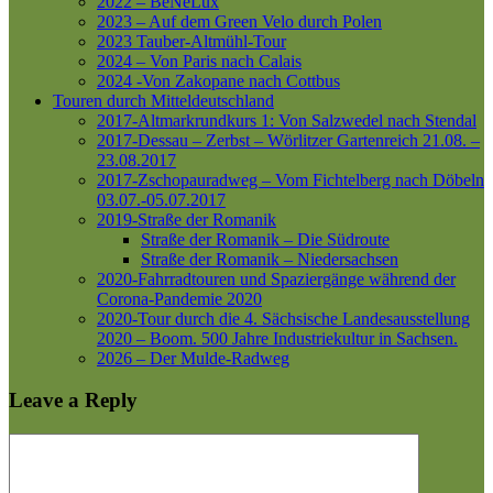
2022 – BeNeLux
2023 – Auf dem Green Velo durch Polen
2023 Tauber-Altmühl-Tour
2024 – Von Paris nach Calais
2024 -Von Zakopane nach Cottbus
Touren durch Mitteldeutschland
2017-Altmarkrundkurs 1: Von Salzwedel nach Stendal
2017-Dessau – Zerbst – Wörlitzer Gartenreich
21.08. –
23.08.2017
2017-Zschopauradweg – Vom Fichtelberg nach Döbeln
03.07.-05.07.2017
2019-Straße der Romanik
Straße der Romanik – Die Südroute
Straße der Romanik – Niedersachsen
2020-Fahrradtouren und Spaziergänge während der
Corona-Pandemie 2020
2020-Tour durch die 4. Sächsische Landesausstellung
2020 – Boom. 500 Jahre Industriekultur in Sachsen.
2026 – Der Mulde-Radweg
Leave a Reply