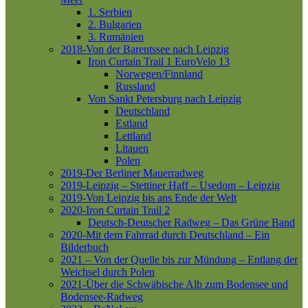
1. Serbien
2. Bulgarien
3. Rumänien
2018-Von der Barentssee nach Leipzig
Iron Curtain Trail 1
EuroVelo 13
Norwegen/Finnland
Russland
Von Sankt Petersburg nach Leipzig
Deutschland
Estland
Lettland
Litauen
Polen
2019-Der Berliner Mauerradweg
2019-Leipzig – Stettiner Haff – Usedom – Leipzig
2019-Von Leipzig bis ans Ende der Welt
2020-Iron Curtain Trail 2
Deutsch-Deutscher Radweg – Das Grüne Band
2020-Mit dem Fahrrad durch Deutschland – Ein
Bilderbuch
2021 – Von der Quelle bis zur Mündung – Entlang der
Weichsel durch Polen
2021-Über die Schwäbische Alb zum Bodensee und
Bodensee-Radweg