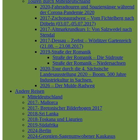
Touren durch Mitteldeutschland
2020-Fahrradtouren und Spaziergänge während
der Corona-Pandemie 2020
2017-Zschopauradweg – Vom Fichtelberg nach
Döbeln (03.07.-05.07.2017)
2017-Altmarkrundkurs 1: Von Salzwedel nach
Stendal
2017-Dessau – Zerbst – Wörlitzer Gartenreich
(21.08. – 23.08.2017)
2019-Straße der Romanik
Straße der Romanik – Die Südroute
Straße der Romanik – Niedersachsen
2020-Tour durch die 4. Sächsische
Landesausstellung 2020 – Boom. 500 Jahre
Industriekultur in Sachsen.
2026 – Der Mulde-Radweg
Andere Reisen
Mitteldeutschland
2017- Mallorca
2017- Bretonischer Bilderbogen 2017
2018-Sri Lanka
2018-Toskana und Ligurien
2019-Südafrika
2024-Berlin
2024-Georgien-Sagenumwobener Kaukasus