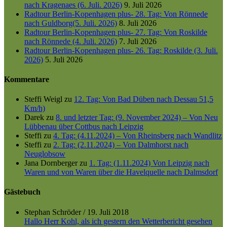
nach Kragenaes (6. Juli. 2026)
9. Juli 2026
Radtour Berlin-Kopenhagen plus- 28. Tag: Von Rönnede
nach Guldborg(5. Juli. 2026)
8. Juli 2026
Radtour Berlin-Kopenhagen plus- 27. Tag: Von Roskilde
nach Rönnede (4. Juli. 2026)
7. Juli 2026
Radtour Berlin-Kopenhagen plus- 26. Tag: Roskilde (3. Juli.
2026)
5. Juli 2026
Kommentare
Steffi Weigl
zu
12. Tag: Von Bad Düben nach Dessau 51,5
Km/h)
Darek
zu
8. und letzter Tag: (9. November 2024) – Von Neu
Lübbenau über Cottbus nach Leipzig
Steffi
zu
4. Tag: (4.11.2024) – Von Rheinsberg nach Wandlitz
Steffi
zu
2. Tag: (2.11.2024) – Von Dalmhorst nach
Neuglobsow
Jana Dornberger
zu
1. Tag: (1.11.2024) Von Leipzig nach
Waren und von Waren über die Havelquelle nach Dalmsdorf
Gästebuch
Stephan Schröder
/
19. Juli 2018
Hallo Herr Kohl, als ich gestern den Wetterbericht gesehen