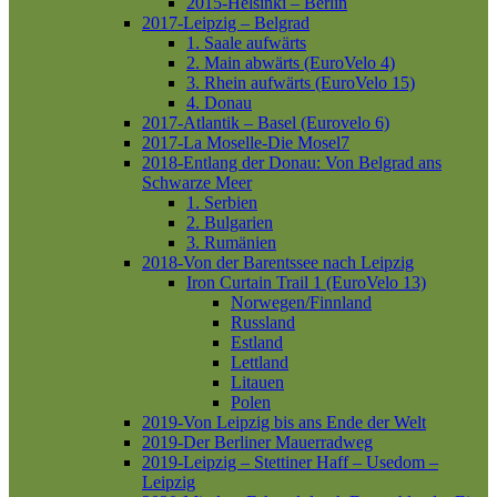
2015-Helsinki – Berlin
2017-Leipzig – Belgrad
1. Saale aufwärts
2. Main abwärts (EuroVelo 4)
3. Rhein aufwärts (EuroVelo 15)
4. Donau
2017-Atlantik – Basel (Eurovelo 6)
2017-La Moselle-Die Mosel7
2018-Entlang der Donau: Von Belgrad ans
Schwarze Meer
1. Serbien
2. Bulgarien
3. Rumänien
2018-Von der Barentssee nach Leipzig
Iron Curtain Trail 1 (EuroVelo 13)
Norwegen/Finnland
Russland
Estland
Lettland
Litauen
Polen
2019-Von Leipzig bis ans Ende der Welt
2019-Der Berliner Mauerradweg
2019-Leipzig – Stettiner Haff – Usedom –
Leipzig