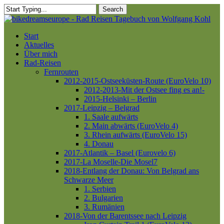
Skip
Search
to
Close
main
Search
content
Menu
Start
Aktuelles
Über mich
Rad-Reisen
Fernrouten
2012-2015-Ostseeküsten-Route (EuroVelo 10)
2012-2013-Mit der Ostsee fing es an!-
2015-Helsinki – Berlin
2017-Leipzig – Belgrad
1. Saale aufwärts
2. Main abwärts (EuroVelo 4)
3. Rhein aufwärts (EuroVelo 15)
4. Donau
2017-Atlantik – Basel (Eurovelo 6)
2017-La Moselle-Die Mosel7
2018-Entlang der Donau: Von Belgrad ans
Schwarze Meer
1. Serbien
2. Bulgarien
3. Rumänien
2018-Von der Barentssee nach Leipzig