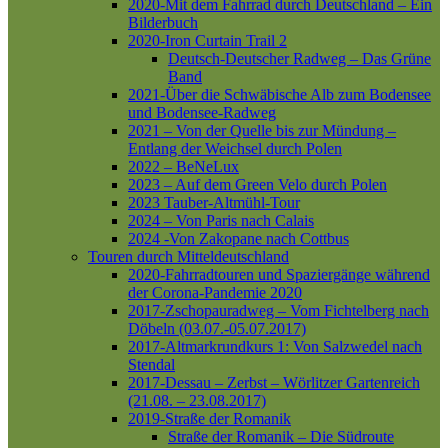
2020-Mit dem Fahrrad durch Deutschland – Ein
Bilderbuch
2020-Iron Curtain Trail 2
Deutsch-Deutscher Radweg – Das Grüne
Band
2021-Über die Schwäbische Alb zum Bodensee
und Bodensee-Radweg
2021 – Von der Quelle bis zur Mündung –
Entlang der Weichsel durch Polen
2022 – BeNeLux
2023 – Auf dem Green Velo durch Polen
2023 Tauber-Altmühl-Tour
2024 – Von Paris nach Calais
2024 -Von Zakopane nach Cottbus
Touren durch Mitteldeutschland
2020-Fahrradtouren und Spaziergänge während
der Corona-Pandemie 2020
2017-Zschopauradweg – Vom Fichtelberg nach
Döbeln (03.07.-05.07.2017)
2017-Altmarkrundkurs 1: Von Salzwedel nach
Stendal
2017-Dessau – Zerbst – Wörlitzer Gartenreich
(21.08. – 23.08.2017)
2019-Straße der Romanik
Straße der Romanik – Die Südroute