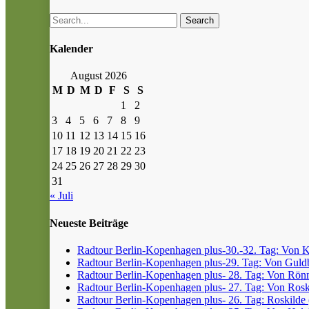
Search
Kalender
August 2026
M
D
M
D
F
S
S
1
2
3
4
5
6
7
8
9
10
11
12
13
14
15
16
17
18
19
20
21
22
23
24
25
26
27
28
29
30
31
« Juli
Neueste Beiträge
Radtour Berlin-Kopenhagen plus-30.-32. Tag: Von Kr
Radtour Berlin-Kopenhagen plus-29. Tag: Von Guldb
Radtour Berlin-Kopenhagen plus- 28. Tag: Von Rönn
Radtour Berlin-Kopenhagen plus- 27. Tag: Von Roski
Radtour Berlin-Kopenhagen plus- 26. Tag: Roskilde (