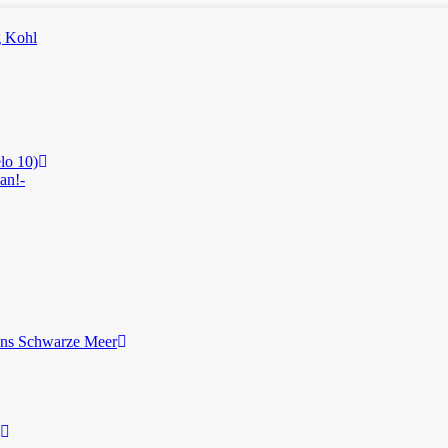
lo 10)
an!-
ans Schwarze Meer