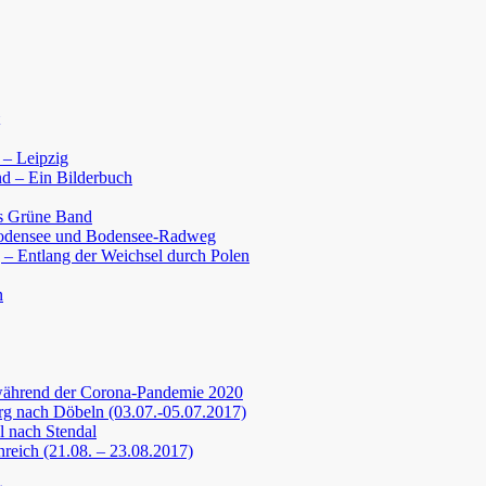
 – Leipzig
d – Ein Bilderbuch
s Grüne Band
Bodensee und Bodensee-Radweg
 – Entlang der Weichsel durch Polen
n
während der Corona-Pandemie 2020
g nach Döbeln (03.07.-05.07.2017)
 nach Stendal
nreich (21.08. – 23.08.2017)