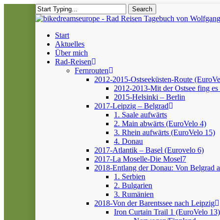
Skip
Search
to
Close
main
Search
content
Menu
Start
Aktuelles
Über mich
Rad-Reisen
Fernrouten
2012-2015-Ostseeküsten-Route (EuroVe
2012-2013-Mit der Ostsee fing es 
2015-Helsinki – Berlin
2017-Leipzig – Belgrad
1. Saale aufwärts
2. Main abwärts (EuroVelo 4)
3. Rhein aufwärts (EuroVelo 15)
4. Donau
2017-Atlantik – Basel (Eurovelo 6)
2017-La Moselle-Die Mosel7
2018-Entlang der Donau: Von Belgrad 
1. Serbien
2. Bulgarien
3. Rumänien
2018-Von der Barentssee nach Leipzig
Iron Curtain Trail 1 (EuroVelo 13)