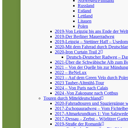
Norwegen/Finnland
Russland
Estland
Lettland
Litauen
Polen
2019-Von Leipzig bis ans Ende der Welt
2019-Der Berliner Mauerradweg
2019-Leipzig – Stettiner Haff – Usedom
2020-Mit dem Fahrrad durch Deutschlan
2020-Iron Curtain Trail 2
Deutsch-Deutscher Radweg – Da
2021-Über die Schwäbische Alb zum 
2021 – Von der Quelle bis zur Mündung
2022 – BeNeLux
2023 – Auf dem Green Velo durch Pole
2023 Tauber-Altmühl-Tour
2024 – Von Paris nach Calais
2024 -Von Zakopane nach Cottbus
Touren durch Mitteldeutschland
2020-Fahrradtouren und Spaziergänge 
2017-Zschopauradweg – Vom Fichtelber
2017-Altmarkrundkurs 1: Von Salzwedel
2017-Dessau – Zerbst – Wörlitzer Garte
2019-Straße der Romanik