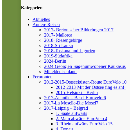
Kategorien
Aktuelles
Andere Reisen
2017- Bretonischer Bilderbogen 2017
2017- Mallorca
2018- Riesengebirge
2018-Sri Lanka
2018-Toskana und Ligurien
2019-Südafrika
2024-Berlin
2024-Georgien-Sagenumwobener Kaukasus
Mitteldeutschland
Fernrouten
2012-2015-Ostseeküsten-Route
EuroVelo 10
2012-2013-Mit der Ostsee fing es an!-
2015-Helsinki – Berlin
2017-Atlantik – Basel
Eurovelo 6
2017-La Moselle-Die Mosel7
2017-Leipzig – Belgrad
1. Saale aufwärts
2. Main abwärts
EuroVelo 4
3. Rhein aufwärts
EuroVelo 15
4. Donau