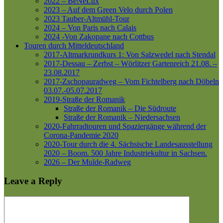
2022 – BeNeLux
2023 – Auf dem Green Velo durch Polen
2023 Tauber-Altmühl-Tour
2024 – Von Paris nach Calais
2024 -Von Zakopane nach Cottbus
Touren durch Mitteldeutschland
2017-Altmarkrundkurs 1: Von Salzwedel nach Stendal
2017-Dessau – Zerbst – Wörlitzer Gartenreich
21.08. –
23.08.2017
2017-Zschopauradweg – Vom Fichtelberg nach Döbeln
03.07.-05.07.2017
2019-Straße der Romanik
Straße der Romanik – Die Südroute
Straße der Romanik – Niedersachsen
2020-Fahrradtouren und Spaziergänge während der
Corona-Pandemie 2020
2020-Tour durch die 4. Sächsische Landesausstellung
2020 – Boom. 500 Jahre Industriekultur in Sachsen.
2026 – Der Mulde-Radweg
Leave a Reply