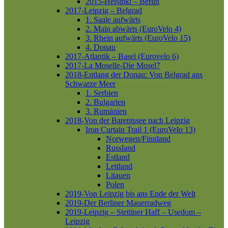
2015-Helsinki – Berlin
2017-Leipzig – Belgrad
1. Saale aufwärts
2. Main abwärts (EuroVelo 4)
3. Rhein aufwärts (EuroVelo 15)
4. Donau
2017-Atlantik – Basel (Eurovelo 6)
2017-La Moselle-Die Mosel7
2018-Entlang der Donau: Von Belgrad ans
Schwarze Meer
1. Serbien
2. Bulgarien
3. Rumänien
2018-Von der Barentssee nach Leipzig
Iron Curtain Trail 1 (EuroVelo 13)
Norwegen/Finnland
Russland
Estland
Lettland
Litauen
Polen
2019-Von Leipzig bis ans Ende der Welt
2019-Der Berliner Mauerradweg
2019-Leipzig – Stettiner Haff – Usedom –
Leipzig