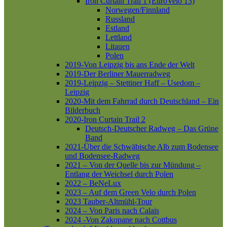
Iron Curtain Trail 1 (EuroVelo 13)
Norwegen/Finnland
Russland
Estland
Lettland
Litauen
Polen
2019-Von Leipzig bis ans Ende der Welt
2019-Der Berliner Mauerradweg
2019-Leipzig – Stettiner Haff – Usedom –
Leipzig
2020-Mit dem Fahrrad durch Deutschland – Ein
Bilderbuch
2020-Iron Curtain Trail 2
Deutsch-Deutscher Radweg – Das Grüne
Band
2021-Über die Schwäbische Alb zum Bodensee
und Bodensee-Radweg
2021 – Von der Quelle bis zur Mündung –
Entlang der Weichsel durch Polen
2022 – BeNeLux
2023 – Auf dem Green Velo durch Polen
2023 Tauber-Altmühl-Tour
2024 – Von Paris nach Calais
2024 -Von Zakopane nach Cottbus