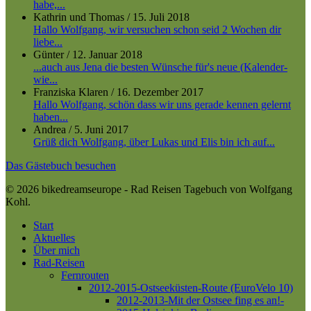
habe,...
Kathrin und Thomas
/
15. Juli 2018
Hallo Wolfgang, wir versuchen schon seid 2 Wochen dir
liebe...
Günter
/
12. Januar 2018
...auch aus Jena die besten Wünsche für's neue (Kalender-
wie...
Franziska Klaren
/
16. Dezember 2017
Hallo Wolfgang, schön dass wir uns gerade kennen gelernt
haben...
Andrea
/
5. Juni 2017
Grüß dich Wolfgang, über Lukas und Elis bin ich auf...
Das Gästebuch besuchen
© 2026 bikedreamseurope - Rad Reisen Tagebuch von Wolfgang
Kohl.
Close
Start
Menu
Aktuelles
Über mich
Rad-Reisen
Fernrouten
2012-2015-Ostseeküsten-Route (EuroVelo 10)
2012-2013-Mit der Ostsee fing es an!-