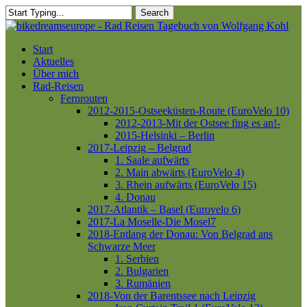
Skip
Search
to
Close
main
Search
content
Menu
Start
Aktuelles
Über mich
Rad-Reisen
Fernrouten
2012-2015-Ostseeküsten-Route (EuroVelo 10)
2012-2013-Mit der Ostsee fing es an!-
2015-Helsinki – Berlin
2017-Leipzig – Belgrad
1. Saale aufwärts
2. Main abwärts (EuroVelo 4)
3. Rhein aufwärts (EuroVelo 15)
4. Donau
2017-Atlantik – Basel (Eurovelo 6)
2017-La Moselle-Die Mosel7
2018-Entlang der Donau: Von Belgrad ans
Schwarze Meer
1. Serbien
2. Bulgarien
3. Rumänien
2018-Von der Barentssee nach Leipzig