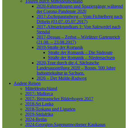
Touren durch Mitteldeutschland
2020-Fahrradtouren und Spaziergänge während
der Corona-Pandemie 2020
2017-Zschopauradweg – Vom Fichtelberg nach
Döbeln (03.07.-05.07.2017)
2017-Altmarkrundkurs 1: Von Salzwedel nach
Stendal
2017-Dessau – Zerbst – Wörlitzer Gartenreich
(21.08. – 23.08.2017)
2019-Straße der Romanik
Straße der Romanik – Die Südroute
Straße der Romanik – Niedersachsen
2020-Tour durch die 4. Sächsische
Landesausstellung 2020 – Boom. 500 Jahre
Industriekultur in Sachsen.
2026 – Der Mulde-Radweg
Andere Reisen
Mitteldeutschland
2017- Mallorca
2017- Bretonischer Bilderbogen 2017
2018-Sri Lanka
2018-Toskana und Ligurien
2019-Südafrika
2024-Berlin
2024-Georgien-Sagenumwobener Kaukasus