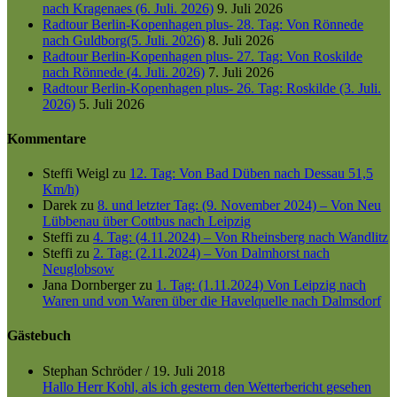
nach Kragenaes (6. Juli. 2026)
9. Juli 2026
Radtour Berlin-Kopenhagen plus- 28. Tag: Von Rönnede
nach Guldborg(5. Juli. 2026)
8. Juli 2026
Radtour Berlin-Kopenhagen plus- 27. Tag: Von Roskilde
nach Rönnede (4. Juli. 2026)
7. Juli 2026
Radtour Berlin-Kopenhagen plus- 26. Tag: Roskilde (3. Juli.
2026)
5. Juli 2026
Kommentare
Steffi Weigl
zu
12. Tag: Von Bad Düben nach Dessau 51,5
Km/h)
Darek
zu
8. und letzter Tag: (9. November 2024) – Von Neu
Lübbenau über Cottbus nach Leipzig
Steffi
zu
4. Tag: (4.11.2024) – Von Rheinsberg nach Wandlitz
Steffi
zu
2. Tag: (2.11.2024) – Von Dalmhorst nach
Neuglobsow
Jana Dornberger
zu
1. Tag: (1.11.2024) Von Leipzig nach
Waren und von Waren über die Havelquelle nach Dalmsdorf
Gästebuch
Stephan Schröder
/
19. Juli 2018
Hallo Herr Kohl, als ich gestern den Wetterbericht gesehen