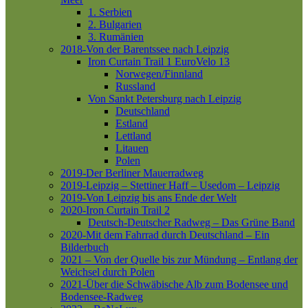
1. Serbien
2. Bulgarien
3. Rumänien
2018-Von der Barentssee nach Leipzig
Iron Curtain Trail 1
EuroVelo 13
Norwegen/Finnland
Russland
Von Sankt Petersburg nach Leipzig
Deutschland
Estland
Lettland
Litauen
Polen
2019-Der Berliner Mauerradweg
2019-Leipzig – Stettiner Haff – Usedom – Leipzig
2019-Von Leipzig bis ans Ende der Welt
2020-Iron Curtain Trail 2
Deutsch-Deutscher Radweg – Das Grüne Band
2020-Mit dem Fahrrad durch Deutschland – Ein
Bilderbuch
2021 – Von der Quelle bis zur Mündung – Entlang der
Weichsel durch Polen
2021-Über die Schwäbische Alb zum Bodensee und
Bodensee-Radweg