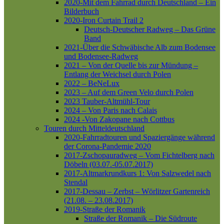
2020-Mit dem Fahrrad durch Deutschland – Ein
Bilderbuch
2020-Iron Curtain Trail 2
Deutsch-Deutscher Radweg – Das Grüne
Band
2021-Über die Schwäbische Alb zum Bodensee
und Bodensee-Radweg
2021 – Von der Quelle bis zur Mündung –
Entlang der Weichsel durch Polen
2022 – BeNeLux
2023 – Auf dem Green Velo durch Polen
2023 Tauber-Altmühl-Tour
2024 – Von Paris nach Calais
2024 -Von Zakopane nach Cottbus
Touren durch Mitteldeutschland
2020-Fahrradtouren und Spaziergänge während
der Corona-Pandemie 2020
2017-Zschopauradweg – Vom Fichtelberg nach
Döbeln (03.07.-05.07.2017)
2017-Altmarkrundkurs 1: Von Salzwedel nach
Stendal
2017-Dessau – Zerbst – Wörlitzer Gartenreich
(21.08. – 23.08.2017)
2019-Straße der Romanik
Straße der Romanik – Die Südroute