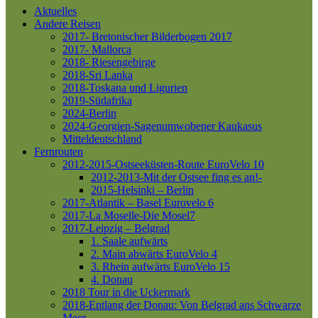
Aktuelles
Andere Reisen
2017- Bretonischer Bilderbogen 2017
2017- Mallorca
2018- Riesengebirge
2018-Sri Lanka
2018-Toskana und Ligurien
2019-Südafrika
2024-Berlin
2024-Georgien-Sagenumwobener Kaukasus
Mitteldeutschland
Fernrouten
2012-2015-Ostseeküsten-Route
EuroVelo 10
2012-2013-Mit der Ostsee fing es an!-
2015-Helsinki – Berlin
2017-Atlantik – Basel
Eurovelo 6
2017-La Moselle-Die Mosel7
2017-Leipzig – Belgrad
1. Saale aufwärts
2. Main abwärts
EuroVelo 4
3. Rhein aufwärts
EuroVelo 15
4. Donau
2018 Tour in die Uckermark
2018-Entlang der Donau: Von Belgrad ans Schwarze
Meer