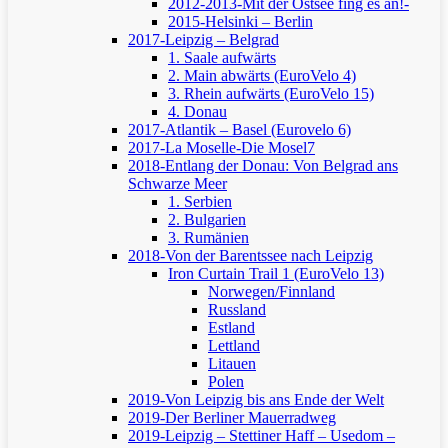
2012-2013-Mit der Ostsee fing es an!-
2015-Helsinki – Berlin
2017-Leipzig – Belgrad
1. Saale aufwärts
2. Main abwärts (EuroVelo 4)
3. Rhein aufwärts (EuroVelo 15)
4. Donau
2017-Atlantik – Basel (Eurovelo 6)
2017-La Moselle-Die Mosel7
2018-Entlang der Donau: Von Belgrad ans
Schwarze Meer
1. Serbien
2. Bulgarien
3. Rumänien
2018-Von der Barentssee nach Leipzig
Iron Curtain Trail 1 (EuroVelo 13)
Norwegen/Finnland
Russland
Estland
Lettland
Litauen
Polen
2019-Von Leipzig bis ans Ende der Welt
2019-Der Berliner Mauerradweg
2019-Leipzig – Stettiner Haff – Usedom –