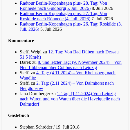
Radtour Berlin-Kopenhagen plus- 28. Tag: Von
Rönnede nach Guldborg(5. Juli. 2026)
8. Juli 2026
Radtour Berlin-Kopenhagen plus- 27. Tag: Von
Roskilde nach Rönnede (4. Juli. 2026)
7. Juli 2026
Radtour Berlin-Kopenhagen plus- 26. Tag: Roskilde (3.
Juli. 2026)
5. Juli 2026
Kommentare
Steffi Weigl
zu
12. Tag: Von Bad Düben nach Dessau
51,5 Km/h)
Darek
zu
8. und letzter Tag: (9. November 2024) – Von
Neu Lübbenau über Cottbus nach Leipzig
Steffi
zu
4. Tag: (4.11.2024) – Von Rheinsberg nach
Wandlitz
Steffi
zu
2. Tag: (2.11.2024) – Von Dalmhorst nach
Neuglobsow
Jana Dornberger
zu
1. Tag: (1.11.2024) Von Leipzig
nach Waren und von Waren über die Havelquelle nach
Dalmsdorf
Gästebuch
Stephan Schröder
/
19. Juli 2018