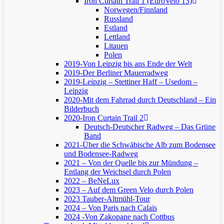
Iron Curtain Trail 1 (EuroVelo 13)
Norwegen/Finnland
Russland
Estland
Lettland
Litauen
Polen
2019-Von Leipzig bis ans Ende der Welt
2019-Der Berliner Mauerradweg
2019-Leipzig – Stettiner Haff – Usedom –
Leipzig
2020-Mit dem Fahrrad durch Deutschland – Ein
Bilderbuch
2020-Iron Curtain Trail 2
Deutsch-Deutscher Radweg – Das Grüne
Band
2021-Über die Schwäbische Alb zum Bodensee
und Bodensee-Radweg
2021 – Von der Quelle bis zur Mündung –
Entlang der Weichsel durch Polen
2022 – BeNeLux
2023 – Auf dem Green Velo durch Polen
2023 Tauber-Altmühl-Tour
2024 – Von Paris nach Calais
2024 -Von Zakopane nach Cottbus