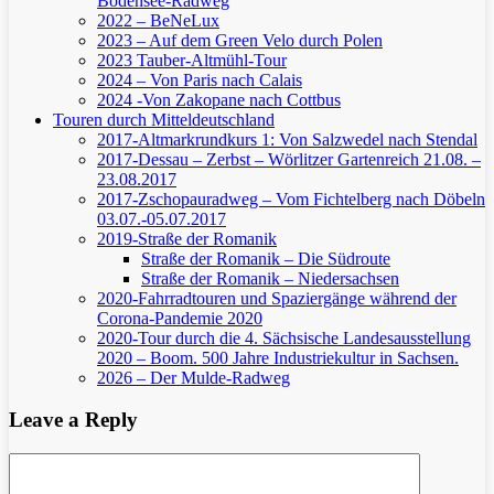
Bodensee-Radweg
2022 – BeNeLux
2023 – Auf dem Green Velo durch Polen
2023 Tauber-Altmühl-Tour
2024 – Von Paris nach Calais
2024 -Von Zakopane nach Cottbus
Touren durch Mitteldeutschland
2017-Altmarkrundkurs 1: Von Salzwedel nach Stendal
2017-Dessau – Zerbst – Wörlitzer Gartenreich
21.08. –
23.08.2017
2017-Zschopauradweg – Vom Fichtelberg nach Döbeln
03.07.-05.07.2017
2019-Straße der Romanik
Straße der Romanik – Die Südroute
Straße der Romanik – Niedersachsen
2020-Fahrradtouren und Spaziergänge während der
Corona-Pandemie 2020
2020-Tour durch die 4. Sächsische Landesausstellung
2020 – Boom. 500 Jahre Industriekultur in Sachsen.
2026 – Der Mulde-Radweg
Leave a Reply