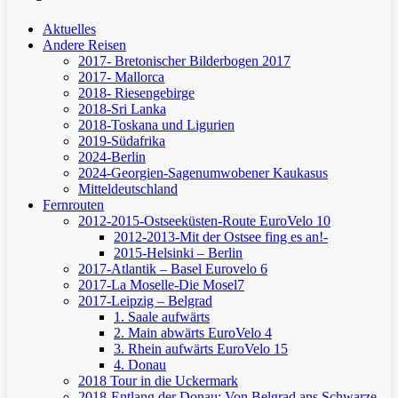
Aktuelles
Andere Reisen
2017- Bretonischer Bilderbogen 2017
2017- Mallorca
2018- Riesengebirge
2018-Sri Lanka
2018-Toskana und Ligurien
2019-Südafrika
2024-Berlin
2024-Georgien-Sagenumwobener Kaukasus
Mitteldeutschland
Fernrouten
2012-2015-Ostseeküsten-Route
EuroVelo 10
2012-2013-Mit der Ostsee fing es an!-
2015-Helsinki – Berlin
2017-Atlantik – Basel
Eurovelo 6
2017-La Moselle-Die Mosel7
2017-Leipzig – Belgrad
1. Saale aufwärts
2. Main abwärts
EuroVelo 4
3. Rhein aufwärts
EuroVelo 15
4. Donau
2018 Tour in die Uckermark
2018-Entlang der Donau: Von Belgrad ans Schwarze