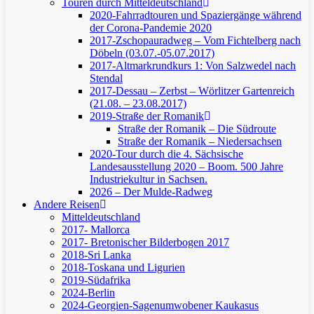
Touren durch Mitteldeutschland
2020-Fahrradtouren und Spaziergänge während
der Corona-Pandemie 2020
2017-Zschopauradweg – Vom Fichtelberg nach
Döbeln (03.07.-05.07.2017)
2017-Altmarkrundkurs 1: Von Salzwedel nach
Stendal
2017-Dessau – Zerbst – Wörlitzer Gartenreich
(21.08. – 23.08.2017)
2019-Straße der Romanik
Straße der Romanik – Die Südroute
Straße der Romanik – Niedersachsen
2020-Tour durch die 4. Sächsische
Landesausstellung 2020 – Boom. 500 Jahre
Industriekultur in Sachsen.
2026 – Der Mulde-Radweg
Andere Reisen
Mitteldeutschland
2017- Mallorca
2017- Bretonischer Bilderbogen 2017
2018-Sri Lanka
2018-Toskana und Ligurien
2019-Südafrika
2024-Berlin
2024-Georgien-Sagenumwobener Kaukasus