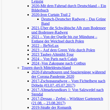
Leipzig
2020-Mit dem Fahrrad durch Deutschland – Ein
Bilderbuch
2020-Iron Curtain Trail 2
Deutsch-Deutscher Radweg – Das Grüne
Band
2021-Über die Schwäbische Alb zum Bodensee
und Bodensee-Radweg
2021 – Von der Quelle bis zur Mündung –
Entlang der Weichsel durch Polen
2022 – BeNeLux
2023 – Auf dem Green Velo durch Polen
2023 Tauber-Altmühl-Tour
2024 – Von Paris nach Calais
2024 -Von Zakopane nach Cottbus
Touren durch Mitteldeutschland
2020-Fahrradtouren und Spaziergänge während
der Corona-Pandemie 2020
2017-Zschopauradweg – Vom Fichtelberg nach
Döbeln (03.07.-05.07.2017)
2017-Altmarkrundkurs 1: Von Salzwedel nach
Stendal
2017-Dessau – Zerbst – Wörlitzer Gartenreich
(21.08. – 23.08.2017)
2019-Straße der Romanik