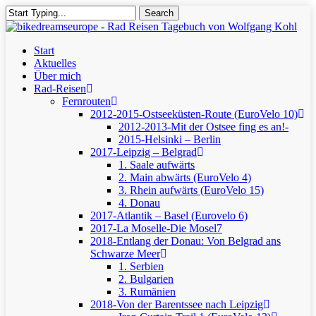
Skip
Search
to
Close
main
Search
content
Menu
Start
Aktuelles
Über mich
Rad-Reisen
Fernrouten
2012-2015-Ostseeküsten-Route (EuroVelo 10)
2012-2013-Mit der Ostsee fing es an!-
2015-Helsinki – Berlin
2017-Leipzig – Belgrad
1. Saale aufwärts
2. Main abwärts (EuroVelo 4)
3. Rhein aufwärts (EuroVelo 15)
4. Donau
2017-Atlantik – Basel (Eurovelo 6)
2017-La Moselle-Die Mosel7
2018-Entlang der Donau: Von Belgrad ans
Schwarze Meer
1. Serbien
2. Bulgarien
3. Rumänien
2018-Von der Barentssee nach Leipzig