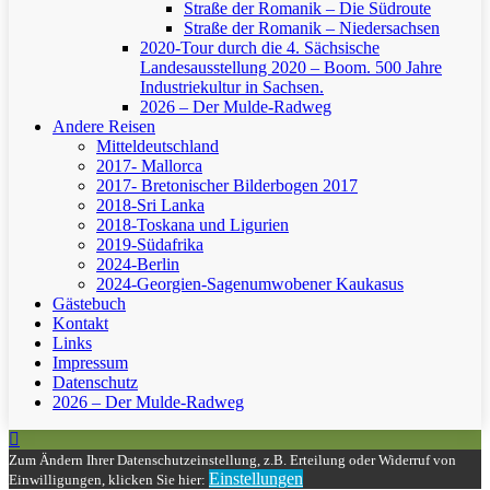
Straße der Romanik – Die Südroute
Straße der Romanik – Niedersachsen
2020-Tour durch die 4. Sächsische
Landesausstellung 2020 – Boom. 500 Jahre
Industriekultur in Sachsen.
2026 – Der Mulde-Radweg
Andere Reisen
Mitteldeutschland
2017- Mallorca
2017- Bretonischer Bilderbogen 2017
2018-Sri Lanka
2018-Toskana und Ligurien
2019-Südafrika
2024-Berlin
2024-Georgien-Sagenumwobener Kaukasus
Gästebuch
Kontakt
Links
Impressum
Datenschutz
2026 – Der Mulde-Radweg
Zum Ändern Ihrer Datenschutzeinstellung, z.B. Erteilung oder Widerruf von
Einstellungen
Einwilligungen, klicken Sie hier: