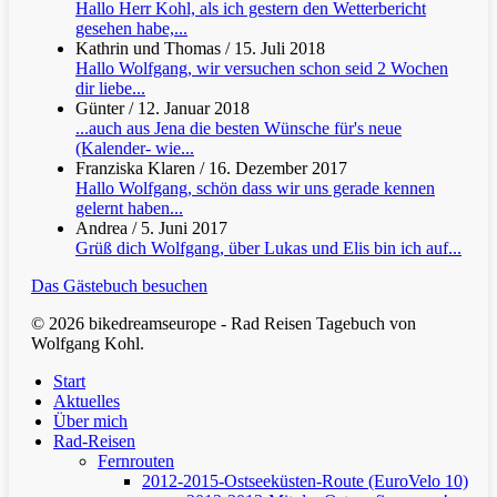
Hallo Herr Kohl, als ich gestern den Wetterbericht
gesehen habe,...
Kathrin und Thomas
/
15. Juli 2018
Hallo Wolfgang, wir versuchen schon seid 2 Wochen
dir liebe...
Günter
/
12. Januar 2018
...auch aus Jena die besten Wünsche für's neue
(Kalender- wie...
Franziska Klaren
/
16. Dezember 2017
Hallo Wolfgang, schön dass wir uns gerade kennen
gelernt haben...
Andrea
/
5. Juni 2017
Grüß dich Wolfgang, über Lukas und Elis bin ich auf...
Das Gästebuch besuchen
© 2026 bikedreamseurope - Rad Reisen Tagebuch von
Wolfgang Kohl.
Clos
Start
Men
Aktuelles
Über mich
Rad-Reisen
Fernrouten
2012-2015-Ostseeküsten-Route (EuroVelo 10)