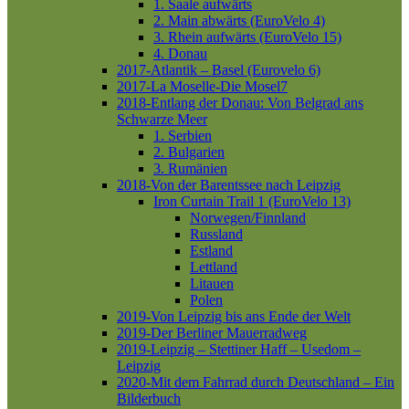
1. Saale aufwärts
2. Main abwärts (EuroVelo 4)
3. Rhein aufwärts (EuroVelo 15)
4. Donau
2017-Atlantik – Basel (Eurovelo 6)
2017-La Moselle-Die Mosel7
2018-Entlang der Donau: Von Belgrad ans
Schwarze Meer
1. Serbien
2. Bulgarien
3. Rumänien
2018-Von der Barentssee nach Leipzig
Iron Curtain Trail 1 (EuroVelo 13)
Norwegen/Finnland
Russland
Estland
Lettland
Litauen
Polen
2019-Von Leipzig bis ans Ende der Welt
2019-Der Berliner Mauerradweg
2019-Leipzig – Stettiner Haff – Usedom –
Leipzig
2020-Mit dem Fahrrad durch Deutschland – Ein
Bilderbuch