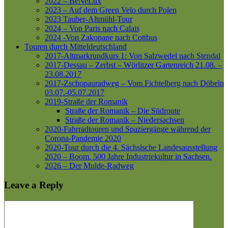
2022 – BeNeLux
2023 – Auf dem Green Velo durch Polen
2023 Tauber-Altmühl-Tour
2024 – Von Paris nach Calais
2024 -Von Zakopane nach Cottbus
Touren durch Mitteldeutschland
2017-Altmarkrundkurs 1: Von Salzwedel nach Stendal
2017-Dessau – Zerbst – Wörlitzer Gartenreich
21.08. –
23.08.2017
2017-Zschopauradweg – Vom Fichtelberg nach Döbeln
03.07.-05.07.2017
2019-Straße der Romanik
Straße der Romanik – Die Südroute
Straße der Romanik – Niedersachsen
2020-Fahrradtouren und Spaziergänge während der
Corona-Pandemie 2020
2020-Tour durch die 4. Sächsische Landesausstellung
2020 – Boom. 500 Jahre Industriekultur in Sachsen.
2026 – Der Mulde-Radweg
Leave a Reply