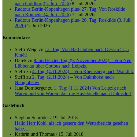
nach Guldborg(5. Juli. 2026)
8. Juli 2026
Radtour Berlin-Kopenhagen plus- 27. Tag: Von Roskilde
nach Rönnede (4. Juli. 2026)
7. Juli 2026
Radtour Berlin-Kopenhagen plus- 26. Tag: Roskilde (3. Juli.
2026)
5. Juli 2026
Kommentare
Steffi Weigl
zu
12. Tag: Von Bad Düben nach Dessau 51,5
Km/h)
Darek
zu
8. und letzter Tag: (9. November 2024) – Von Neu
Lübbenau über Cottbus nach Leipzig
Steffi
zu
4. Tag: (4.11.2024) – Von Rheinsberg nach Wandlitz
Steffi
zu
2. Tag: (2.11.2024) – Von Dalmhorst nach
Neuglobsow
Jana Dornberger
zu
1. Tag: (1.11.2024) Von Leipzig nach
Waren und von Waren über die Havelquelle nach Dalmsdorf
Gästebuch
Stephan Schröder
/
19. Juli 2018
Hallo Herr Kohl, als ich gestern den Wetterbericht gesehen
habe,...
Kathrin und Thomas
/
15. Juli 2018