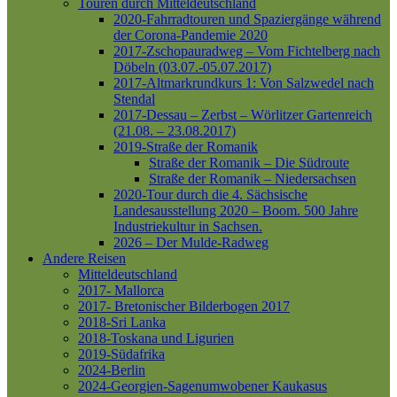
Touren durch Mitteldeutschland
2020-Fahrradtouren und Spaziergänge während
der Corona-Pandemie 2020
2017-Zschopauradweg – Vom Fichtelberg nach
Döbeln (03.07.-05.07.2017)
2017-Altmarkrundkurs 1: Von Salzwedel nach
Stendal
2017-Dessau – Zerbst – Wörlitzer Gartenreich
(21.08. – 23.08.2017)
2019-Straße der Romanik
Straße der Romanik – Die Südroute
Straße der Romanik – Niedersachsen
2020-Tour durch die 4. Sächsische
Landesausstellung 2020 – Boom. 500 Jahre
Industriekultur in Sachsen.
2026 – Der Mulde-Radweg
Andere Reisen
Mitteldeutschland
2017- Mallorca
2017- Bretonischer Bilderbogen 2017
2018-Sri Lanka
2018-Toskana und Ligurien
2019-Südafrika
2024-Berlin
2024-Georgien-Sagenumwobener Kaukasus