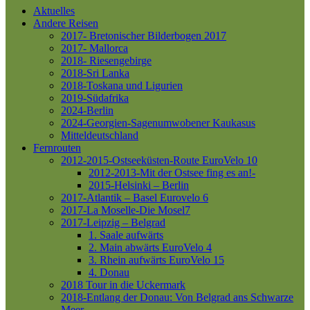
Aktuelles
Andere Reisen
2017- Bretonischer Bilderbogen 2017
2017- Mallorca
2018- Riesengebirge
2018-Sri Lanka
2018-Toskana und Ligurien
2019-Südafrika
2024-Berlin
2024-Georgien-Sagenumwobener Kaukasus
Mitteldeutschland
Fernrouten
2012-2015-Ostseeküsten-Route
EuroVelo 10
2012-2013-Mit der Ostsee fing es an!-
2015-Helsinki – Berlin
2017-Atlantik – Basel
Eurovelo 6
2017-La Moselle-Die Mosel7
2017-Leipzig – Belgrad
1. Saale aufwärts
2. Main abwärts
EuroVelo 4
3. Rhein aufwärts
EuroVelo 15
4. Donau
2018 Tour in die Uckermark
2018-Entlang der Donau: Von Belgrad ans Schwarze
Meer