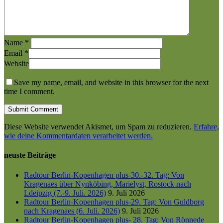
Name
*
Email
*
Website
Save my name, email, and website in this browser for the next
time I comment.
Diese Website verwendet Akismet, um Spam zu reduzieren.
Erfahre,
wie deine Kommentardaten verarbeitet werden.
neuste Beiträge
Radtour Berlin-Kopenhagen plus-30.-32. Tag: Von
Kragenaes über Nynköbing, Marielyst, Rostock nach
Ldeipzig (7.-9. Juli. 2026)
9. Juli 2026
Radtour Berlin-Kopenhagen plus-29. Tag: Von Guldborg
nach Kragenaes (6. Juli. 2026)
9. Juli 2026
Radtour Berlin-Kopenhagen plus- 28. Tag: Von Rönnede