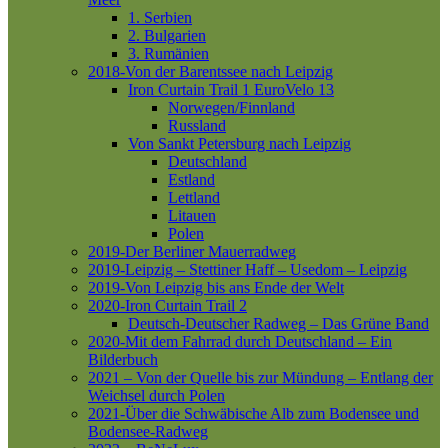
1. Serbien
2. Bulgarien
3. Rumänien
2018-Von der Barentssee nach Leipzig
Iron Curtain Trail 1
EuroVelo 13
Norwegen/Finnland
Russland
Von Sankt Petersburg nach Leipzig
Deutschland
Estland
Lettland
Litauen
Polen
2019-Der Berliner Mauerradweg
2019-Leipzig – Stettiner Haff – Usedom – Leipzig
2019-Von Leipzig bis ans Ende der Welt
2020-Iron Curtain Trail 2
Deutsch-Deutscher Radweg – Das Grüne Band
2020-Mit dem Fahrrad durch Deutschland – Ein
Bilderbuch
2021 – Von der Quelle bis zur Mündung – Entlang der
Weichsel durch Polen
2021-Über die Schwäbische Alb zum Bodensee und
Bodensee-Radweg