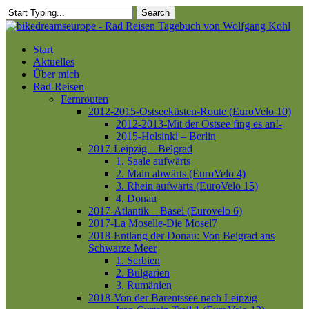
Skip
Search
to
Close
main
Search
content
Menu
Start
Aktuelles
Über mich
Rad-Reisen
Fernrouten
2012-2015-Ostseeküsten-Route (EuroVelo 10)
2012-2013-Mit der Ostsee fing es an!-
2015-Helsinki – Berlin
2017-Leipzig – Belgrad
1. Saale aufwärts
2. Main abwärts (EuroVelo 4)
3. Rhein aufwärts (EuroVelo 15)
4. Donau
2017-Atlantik – Basel (Eurovelo 6)
2017-La Moselle-Die Mosel7
2018-Entlang der Donau: Von Belgrad ans
Schwarze Meer
1. Serbien
2. Bulgarien
3. Rumänien
2018-Von der Barentssee nach Leipzig