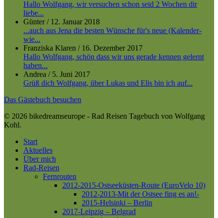
Hallo Wolfgang, wir versuchen schon seid 2 Wochen dir
liebe...
Günter
/
12. Januar 2018
...auch aus Jena die besten Wünsche für's neue (Kalender-
wie...
Franziska Klaren
/
16. Dezember 2017
Hallo Wolfgang, schön dass wir uns gerade kennen gelernt
haben...
Andrea
/
5. Juni 2017
Grüß dich Wolfgang, über Lukas und Elis bin ich auf...
Das Gästebuch besuchen
© 2026 bikedreamseurope - Rad Reisen Tagebuch von Wolfgang
Kohl.
Close
Start
Menu
Aktuelles
Über mich
Rad-Reisen
Fernrouten
2012-2015-Ostseeküsten-Route (EuroVelo 10)
2012-2013-Mit der Ostsee fing es an!-
2015-Helsinki – Berlin
2017-Leipzig – Belgrad