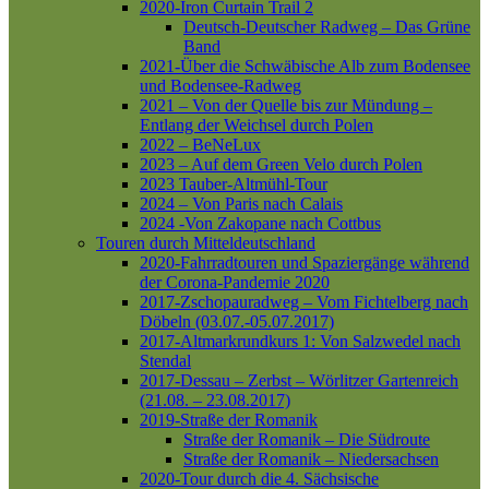
2020-Iron Curtain Trail 2
Deutsch-Deutscher Radweg – Das Grüne
Band
2021-Über die Schwäbische Alb zum Bodensee
und Bodensee-Radweg
2021 – Von der Quelle bis zur Mündung –
Entlang der Weichsel durch Polen
2022 – BeNeLux
2023 – Auf dem Green Velo durch Polen
2023 Tauber-Altmühl-Tour
2024 – Von Paris nach Calais
2024 -Von Zakopane nach Cottbus
Touren durch Mitteldeutschland
2020-Fahrradtouren und Spaziergänge während
der Corona-Pandemie 2020
2017-Zschopauradweg – Vom Fichtelberg nach
Döbeln (03.07.-05.07.2017)
2017-Altmarkrundkurs 1: Von Salzwedel nach
Stendal
2017-Dessau – Zerbst – Wörlitzer Gartenreich
(21.08. – 23.08.2017)
2019-Straße der Romanik
Straße der Romanik – Die Südroute
Straße der Romanik – Niedersachsen
2020-Tour durch die 4. Sächsische