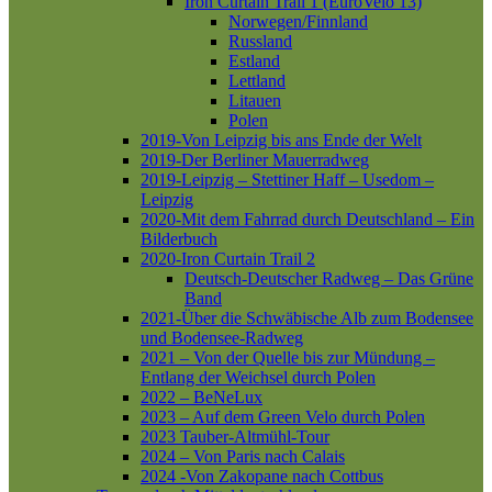
Iron Curtain Trail 1 (EuroVelo 13)
Norwegen/Finnland
Russland
Estland
Lettland
Litauen
Polen
2019-Von Leipzig bis ans Ende der Welt
2019-Der Berliner Mauerradweg
2019-Leipzig – Stettiner Haff – Usedom –
Leipzig
2020-Mit dem Fahrrad durch Deutschland – Ein
Bilderbuch
2020-Iron Curtain Trail 2
Deutsch-Deutscher Radweg – Das Grüne
Band
2021-Über die Schwäbische Alb zum Bodensee
und Bodensee-Radweg
2021 – Von der Quelle bis zur Mündung –
Entlang der Weichsel durch Polen
2022 – BeNeLux
2023 – Auf dem Green Velo durch Polen
2023 Tauber-Altmühl-Tour
2024 – Von Paris nach Calais
2024 -Von Zakopane nach Cottbus