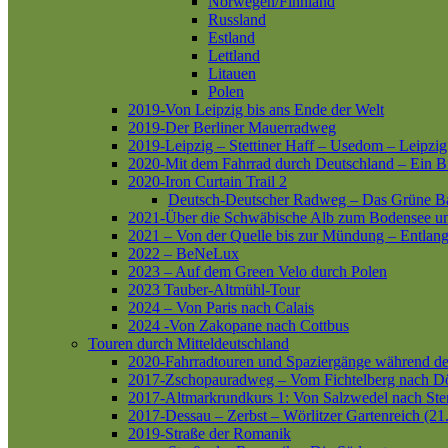
Norwegen/Finnland
Russland
Estland
Lettland
Litauen
Polen
2019-Von Leipzig bis ans Ende der Welt
2019-Der Berliner Mauerradweg
2019-Leipzig – Stettiner Haff – Usedom – Leipzig
2020-Mit dem Fahrrad durch Deutschland – Ein B
2020-Iron Curtain Trail 2
Deutsch-Deutscher Radweg – Das Grüne B
2021-Über die Schwäbische Alb zum Bodensee 
2021 – Von der Quelle bis zur Mündung – Entlang
2022 – BeNeLux
2023 – Auf dem Green Velo durch Polen
2023 Tauber-Altmühl-Tour
2024 – Von Paris nach Calais
2024 -Von Zakopane nach Cottbus
Touren durch Mitteldeutschland
2020-Fahrradtouren und Spaziergänge während d
2017-Zschopauradweg – Vom Fichtelberg nach Dö
2017-Altmarkrundkurs 1: Von Salzwedel nach Ste
2017-Dessau – Zerbst – Wörlitzer Gartenreich (21
2019-Straße der Romanik