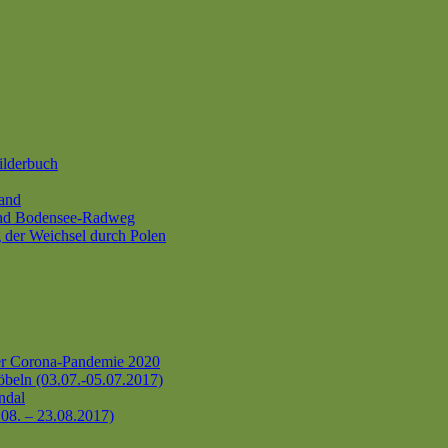
ilderbuch
and
und Bodensee-Radweg
 der Weichsel durch Polen
er Corona-Pandemie 2020
beln (03.07.-05.07.2017)
ndal
.08. – 23.08.2017)