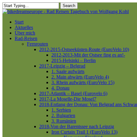
Skip
Search
to
Close
main
Search
content
Menu
Start
Aktuelles
Über mich
Rad-Reisen
Fernrouten
2012-2015-Ostseeküsten-Route (EuroVelo 10)
2012-2013-Mit der Ostsee fing es an!-
2015-Helsinki – Berlin
2017-Leipzig – Belgrad
1. Saale aufwärts
2. Main abwärts (EuroVelo 4)
3. Rhein aufwärts (EuroVelo 15)
4. Donau
2017-Atlantik – Basel (Eurovelo 6)
2017-La Moselle-Die Mosel7
2018-Entlang der Donau: Von Belgrad ans Schwa
1. Serbien
2. Bulgarien
3. Rumänien
2018-Von der Barentssee nach Leipzig
Iron Curtain Trail 1 (EuroVelo 13)