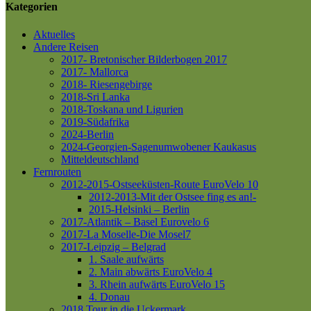
Kategorien
Aktuelles
Andere Reisen
2017- Bretonischer Bilderbogen 2017
2017- Mallorca
2018- Riesengebirge
2018-Sri Lanka
2018-Toskana und Ligurien
2019-Südafrika
2024-Berlin
2024-Georgien-Sagenumwobener Kaukasus
Mitteldeutschland
Fernrouten
2012-2015-Ostseeküsten-Route
EuroVelo 10
2012-2013-Mit der Ostsee fing es an!-
2015-Helsinki – Berlin
2017-Atlantik – Basel
Eurovelo 6
2017-La Moselle-Die Mosel7
2017-Leipzig – Belgrad
1. Saale aufwärts
2. Main abwärts
EuroVelo 4
3. Rhein aufwärts
EuroVelo 15
4. Donau
2018 Tour in die Uckermark