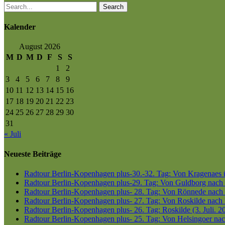
Search
Kalender
August 2026
M
D
M
D
F
S
S
1
2
3
4
5
6
7
8
9
10
11
12
13
14
15
16
17
18
19
20
21
22
23
24
25
26
27
28
29
30
31
« Juli
Neueste Beiträge
Radtour Berlin-Kopenhagen plus-30.-32. Tag: Von Kragenaes üb
Radtour Berlin-Kopenhagen plus-29. Tag: Von Guldborg nach K
Radtour Berlin-Kopenhagen plus- 28. Tag: Von Rönnede nach G
Radtour Berlin-Kopenhagen plus- 27. Tag: Von Roskilde nach 
Radtour Berlin-Kopenhagen plus- 26. Tag: Roskilde (3. Juli. 2
Radtour Berlin-Kopenhagen plus- 25. Tag: Von Helsingoer nach