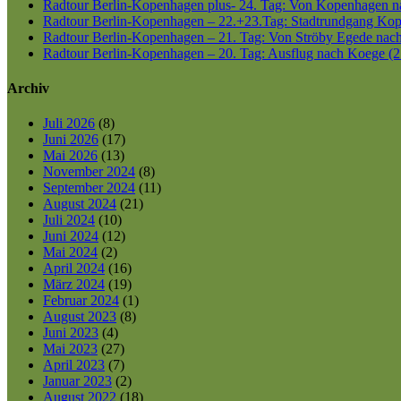
Radtour Berlin-Kopenhagen plus- 24. Tag: Von Kopenhagen nac
Radtour Berlin-Kopenhagen – 22.+23.Tag: Stadtrundgang Kop
Radtour Berlin-Kopenhagen – 21. Tag: Von Ströby Egede nac
Radtour Berlin-Kopenhagen – 20. Tag: Ausflug nach Koege (2
Archiv
Juli 2026
(8)
Juni 2026
(17)
Mai 2026
(13)
November 2024
(8)
September 2024
(11)
August 2024
(21)
Juli 2024
(10)
Juni 2024
(12)
Mai 2024
(2)
April 2024
(16)
März 2024
(19)
Februar 2024
(1)
August 2023
(8)
Juni 2023
(4)
Mai 2023
(27)
April 2023
(7)
Januar 2023
(2)
August 2022
(18)