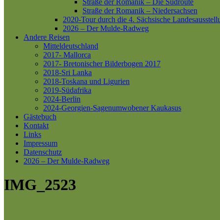
Straße der Romanik – Die Südroute
Straße der Romanik – Niedersachsen
2020-Tour durch die 4. Sächsische Landesausstell
2026 – Der Mulde-Radweg
Andere Reisen
Mitteldeutschland
2017- Mallorca
2017- Bretonischer Bilderbogen 2017
2018-Sri Lanka
2018-Toskana und Ligurien
2019-Südafrika
2024-Berlin
2024-Georgien-Sagenumwobener Kaukasus
Gästebuch
Kontakt
Links
Impressum
Datenschutz
2026 – Der Mulde-Radweg
IMG_2523