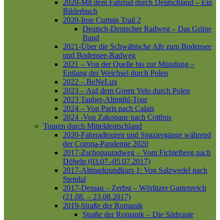
2020-Mit dem Fahrrad durch Deutschland – Ein
Bilderbuch
2020-Iron Curtain Trail 2
Deutsch-Deutscher Radweg – Das Grüne
Band
2021-Über die Schwäbische Alb zum Bodensee
und Bodensee-Radweg
2021 – Von der Quelle bis zur Mündung –
Entlang der Weichsel durch Polen
2022 – BeNeLux
2023 – Auf dem Green Velo durch Polen
2023 Tauber-Altmühl-Tour
2024 – Von Paris nach Calais
2024 -Von Zakopane nach Cottbus
Touren durch Mitteldeutschland
2020-Fahrradtouren und Spaziergänge während
der Corona-Pandemie 2020
2017-Zschopauradweg – Vom Fichtelberg nach
Döbeln (03.07.-05.07.2017)
2017-Altmarkrundkurs 1: Von Salzwedel nach
Stendal
2017-Dessau – Zerbst – Wörlitzer Gartenreich
(21.08. – 23.08.2017)
2019-Straße der Romanik
Straße der Romanik – Die Südroute