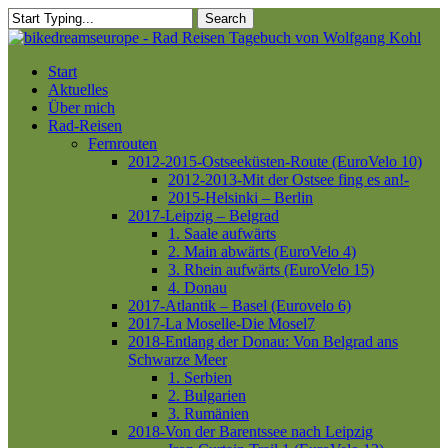
Skip
Search
to
Close
main
Search
content
Menu
Start
Aktuelles
Über mich
Rad-Reisen
Fernrouten
2012-2015-Ostseeküsten-Route (EuroVelo 10)
2012-2013-Mit der Ostsee fing es an!-
2015-Helsinki – Berlin
2017-Leipzig – Belgrad
1. Saale aufwärts
2. Main abwärts (EuroVelo 4)
3. Rhein aufwärts (EuroVelo 15)
4. Donau
2017-Atlantik – Basel (Eurovelo 6)
2017-La Moselle-Die Mosel7
2018-Entlang der Donau: Von Belgrad ans
Schwarze Meer
1. Serbien
2. Bulgarien
3. Rumänien
2018-Von der Barentssee nach Leipzig