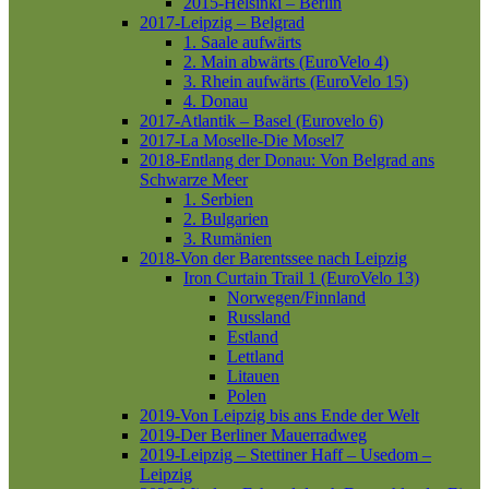
2015-Helsinki – Berlin
2017-Leipzig – Belgrad
1. Saale aufwärts
2. Main abwärts (EuroVelo 4)
3. Rhein aufwärts (EuroVelo 15)
4. Donau
2017-Atlantik – Basel (Eurovelo 6)
2017-La Moselle-Die Mosel7
2018-Entlang der Donau: Von Belgrad ans
Schwarze Meer
1. Serbien
2. Bulgarien
3. Rumänien
2018-Von der Barentssee nach Leipzig
Iron Curtain Trail 1 (EuroVelo 13)
Norwegen/Finnland
Russland
Estland
Lettland
Litauen
Polen
2019-Von Leipzig bis ans Ende der Welt
2019-Der Berliner Mauerradweg
2019-Leipzig – Stettiner Haff – Usedom –
Leipzig