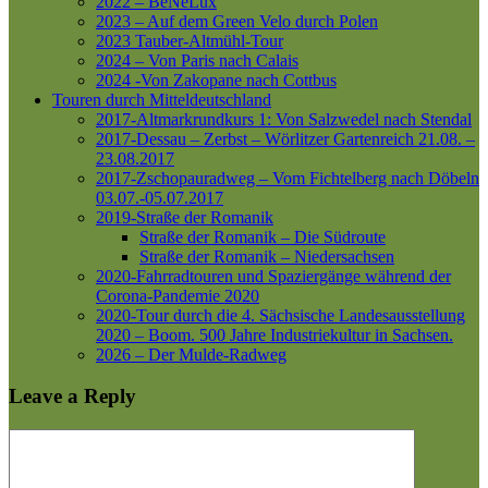
2022 – BeNeLux
2023 – Auf dem Green Velo durch Polen
2023 Tauber-Altmühl-Tour
2024 – Von Paris nach Calais
2024 -Von Zakopane nach Cottbus
Touren durch Mitteldeutschland
2017-Altmarkrundkurs 1: Von Salzwedel nach Stendal
2017-Dessau – Zerbst – Wörlitzer Gartenreich
21.08. –
23.08.2017
2017-Zschopauradweg – Vom Fichtelberg nach Döbeln
03.07.-05.07.2017
2019-Straße der Romanik
Straße der Romanik – Die Südroute
Straße der Romanik – Niedersachsen
2020-Fahrradtouren und Spaziergänge während der
Corona-Pandemie 2020
2020-Tour durch die 4. Sächsische Landesausstellung
2020 – Boom. 500 Jahre Industriekultur in Sachsen.
2026 – Der Mulde-Radweg
Leave a Reply