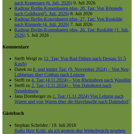
nach Kragenaes (6. Juli. 2026)
9. Juli 2026
Radtour Berlin-Kopenhagen plus- 28. Tag: Von Rönnede
nach Guldborg(5. Juli. 2026)
8. Juli 2026
Radtour Berlin-Kopenhagen plus- 27. Tag: Von Roskilde
nach Rönnede (4. Juli. 2026)
7. Juli 2026
Radtour Berlin-Kopenhagen plus- 26. Tag: Roskilde (3. Juli.
2026)
5. Juli 2026
Kommentare
Steffi Weigl
zu
12. Tag: Von Bad Düben nach Dessau 51,5
Km/h)
Darek
zu
8. und letzter Tag: (9. November 2024) – Von Neu
Lübbenau über Cottbus nach Leipzig
Steffi
zu
4. Tag: (4.11.2024) – Von Rheinsberg nach Wandlitz
Steffi
zu
2. Tag: (2.11.2024) – Von Dalmhorst nach
Neuglobsow
Jana Dornberger
zu
1. Tag: (1.11.2024) Von Leipzig nach
Waren und von Waren über die Havelquelle nach Dalmsdorf
Gästebuch
Stephan Schröder
/
19. Juli 2018
Hallo Herr Kohl, als ich gestern den Wetterbericht gesehen