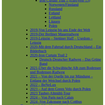
Iron Curtain Trail 1 (EuroVelo 13)
Norwegen/Finnland
Russland
Estland
Lettland
Litauen
Polen
2019-Von Leipzig bis ans Ende der Welt
2019-Der Berliner Mauerradweg
2019-Leipzig – Stettiner Haff – Usedom –
Leipzig
2020-Mit dem Fahrrad durch Deutschland – Ein
Bilderbuch
2020-Iron Curtain Trail 2
Deutsch-Deutscher Radweg – Das Grüne
Band
2021-Über die Schwäbische Alb zum Bodensee
und Bodensee-Radweg
2021 – Von der Quelle bis zur Mündung –
Entlang der Weichsel durch Polen
2022 – BeNeLux
2023 – Auf dem Green Velo durch Polen
2023 Tauber-Altmühl-Tour
2024 – Von Paris nach Calais
2024 -Von Zakopane nach Cottbus