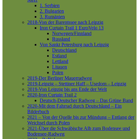
1. Serbien
2. Bulgarien
3. Rumänien
2018-Von der Barentssee nach Leipzig
Iron Curtain Trail 1
EuroVelo 13
Norwegen/Finnland
Russland
Von Sankt Petersburg nach Leipzig
Deutschland
Estland
Lettland
Litauen
Polen
2019-Der Berliner Mauerradweg
2019-Leipzig – Stettiner Haff – Usedom – Leipzig
2019-Von Leipzig bis ans Ende der Welt
2020-Iron Curtain Trail 2
Deutsch-Deutscher Radweg – Das Grüne Band
2020-Mit dem Fahrrad durch Deutschland – Ein
Bilderbuch
2021 – Von der Quelle bis zur Mündung – Entlang der
Weichsel durch Polen
2021-Über die Schwäbische Alb zum Bodensee und
Bodensee-Radweg