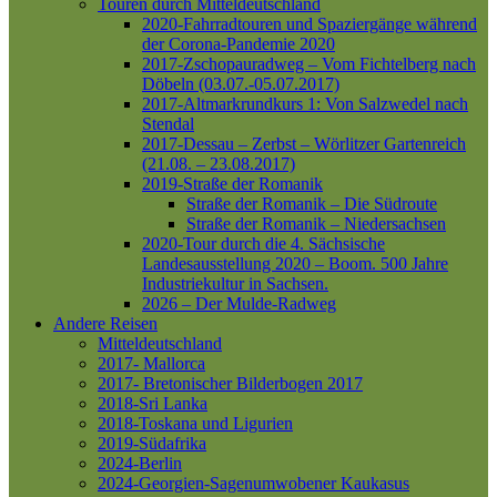
Touren durch Mitteldeutschland
2020-Fahrradtouren und Spaziergänge während
der Corona-Pandemie 2020
2017-Zschopauradweg – Vom Fichtelberg nach
Döbeln (03.07.-05.07.2017)
2017-Altmarkrundkurs 1: Von Salzwedel nach
Stendal
2017-Dessau – Zerbst – Wörlitzer Gartenreich
(21.08. – 23.08.2017)
2019-Straße der Romanik
Straße der Romanik – Die Südroute
Straße der Romanik – Niedersachsen
2020-Tour durch die 4. Sächsische
Landesausstellung 2020 – Boom. 500 Jahre
Industriekultur in Sachsen.
2026 – Der Mulde-Radweg
Andere Reisen
Mitteldeutschland
2017- Mallorca
2017- Bretonischer Bilderbogen 2017
2018-Sri Lanka
2018-Toskana und Ligurien
2019-Südafrika
2024-Berlin
2024-Georgien-Sagenumwobener Kaukasus