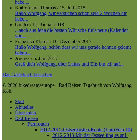
habe,...
Kathrin und Thomas
/
15. Juli 2018
Hallo Wolfgang, wir versuchen schon seid 2 Wochen dir
liebe...
Günter
/
12. Januar 2018
...auch aus Jena die besten Wünsche für's neue (Kalender-
wie...
Franziska Klaren
/
16. Dezember 2017
Hallo Wolfgang, schön dass wir uns gerade kennen gelernt
haben...
Andrea
/
5. Juni 2017
Grüß dich Wolfgang, über Lukas und Elis bin ich auf...
Das Gästebuch besuchen
© 2026 bikedreamseurope - Rad Reisen Tagebuch von Wolfgang
Kohl.
Close
Start
Menu
Aktuelles
Über mich
Rad-Reisen
Fernrouten
2012-2015-Ostseeküsten-Route (EuroVelo 10)
2012-2013-Mit der Ostsee fing es an!-