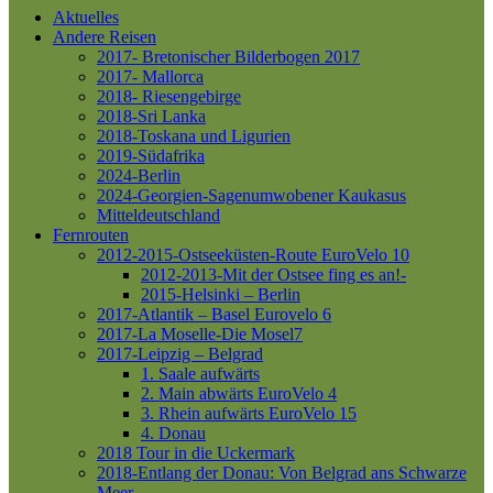
Aktuelles
Andere Reisen
2017- Bretonischer Bilderbogen 2017
2017- Mallorca
2018- Riesengebirge
2018-Sri Lanka
2018-Toskana und Ligurien
2019-Südafrika
2024-Berlin
2024-Georgien-Sagenumwobener Kaukasus
Mitteldeutschland
Fernrouten
2012-2015-Ostseeküsten-Route
EuroVelo 10
2012-2013-Mit der Ostsee fing es an!-
2015-Helsinki – Berlin
2017-Atlantik – Basel
Eurovelo 6
2017-La Moselle-Die Mosel7
2017-Leipzig – Belgrad
1. Saale aufwärts
2. Main abwärts
EuroVelo 4
3. Rhein aufwärts
EuroVelo 15
4. Donau
2018 Tour in die Uckermark
2018-Entlang der Donau: Von Belgrad ans Schwarze
Meer