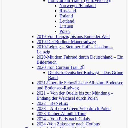
Iron Curtain Trail 1 (EuroVelo 13)
Norwegen/Finnland
Russland
Estland
Lettland
Litauen
Polen
2019-Von Leipzig bis ans Ende der Welt
2019-Der Berliner Mauerradweg
2019-Leipzig – Stettiner Haff – Usedom –
Leipzig
2020-Mit dem Fahrrad durch Deutschland – Ein
Bilderbuch
2020-Iron Curtain Trail 2
Deutsch-Deutscher Radweg – Das Grüne
Band
2021-Über die Schwäbische Alb zum Bodensee
und Bodensee-Radweg
2021 – Von der Quelle bis zur Mündung –
Entlang der Weichsel durch Polen
2022 – BeNeLux
2023 – Auf dem Green Velo durch Polen
2023 Tauber-Altmühl-Tour
2024 – Von Paris nach Calais
2024 -Von Zakopane nach Cottbus