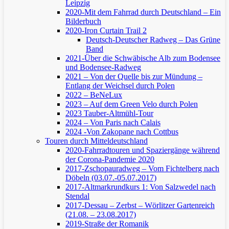
Leipzig
2020-Mit dem Fahrrad durch Deutschland – Ein
Bilderbuch
2020-Iron Curtain Trail 2
Deutsch-Deutscher Radweg – Das Grüne
Band
2021-Über die Schwäbische Alb zum Bodensee
und Bodensee-Radweg
2021 – Von der Quelle bis zur Mündung –
Entlang der Weichsel durch Polen
2022 – BeNeLux
2023 – Auf dem Green Velo durch Polen
2023 Tauber-Altmühl-Tour
2024 – Von Paris nach Calais
2024 -Von Zakopane nach Cottbus
Touren durch Mitteldeutschland
2020-Fahrradtouren und Spaziergänge während
der Corona-Pandemie 2020
2017-Zschopauradweg – Vom Fichtelberg nach
Döbeln (03.07.-05.07.2017)
2017-Altmarkrundkurs 1: Von Salzwedel nach
Stendal
2017-Dessau – Zerbst – Wörlitzer Gartenreich
(21.08. – 23.08.2017)
2019-Straße der Romanik