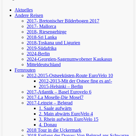
Aktuelles
Andere Reisen
2017- Bretonischer Bilderbogen 2017
2017- Mallorca
2018- Riesengebirge
2018-Sri Lanka
2018-Toskana und Ligurien
2019-Südafrika
2024-Berlin
2024-Georgien-Sagenumwobener Kaukasus
Mitteldeutschland
Fernrouten
2012-2015-Ostseeküsten-Route
EuroVelo 10
2012-2013-Mit der Ostsee fing es an!-
2015-Helsinki – Berlin
2017-Atlantik – Basel
Eurovelo 6
2017-La Moselle-Die Mosel7
2017-Leipzig – Belgrad
1. Saale aufwärts
2. Main abwärts
EuroVelo 4
3. Rhein aufwärts
EuroVelo 15
4. Donau
2018 Tour in die Uckermark
2018-Entlang der Donau: Von Belgrad ans Schwarze