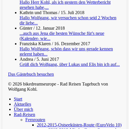
Hallo Herr Kohl, als ich gestern den Wetterbericht
gesehen habe,...
Kathrin und Thomas
/
15. Juli 2018
Hallo Wolfgang, wir versuchen schon seid 2 Wochen
dir liebe...
Günter
/
12. Januar 2018
...auch aus Jena die besten Wünsche für's neue
(Kalender- wie...
Franziska Klaren
/
16. Dezember 2017
Hallo Wolfgang, schön dass wir uns gerade kennen
gelernt haben...
Andrea
/
5. Juni 2017
Grüß dich Wolfgang, über Lukas und Elis bin ich auf...
Das Gästebuch besuchen
© 2026 bikedreamseurope - Rad Reisen Tagebuch von
Wolfgang Kohl.
Clos
Start
Men
Aktuelles
Über mich
Rad-Reisen
Fernrouten
2012-2015-Ostseeküsten-Route (EuroVelo 10)