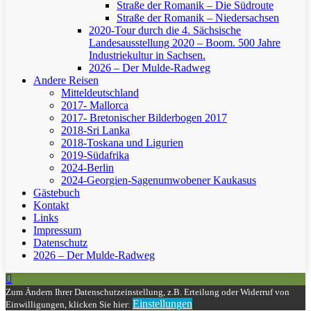
Straße der Romanik – Die Südroute
Straße der Romanik – Niedersachsen
2020-Tour durch die 4. Sächsische
Landesausstellung 2020 – Boom. 500 Jahre
Industriekultur in Sachsen.
2026 – Der Mulde-Radweg
Andere Reisen
Mitteldeutschland
2017- Mallorca
2017- Bretonischer Bilderbogen 2017
2018-Sri Lanka
2018-Toskana und Ligurien
2019-Südafrika
2024-Berlin
2024-Georgien-Sagenumwobener Kaukasus
Gästebuch
Kontakt
Links
Impressum
Datenschutz
2026 – Der Mulde-Radweg
Zum Ändern Ihrer Datenschutzeinstellung, z.B. Erteilung oder Widerruf von
Einstellungen
Einwilligungen, klicken Sie hier: