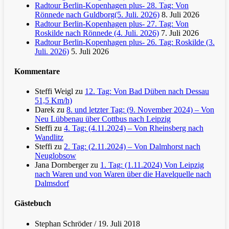
Radtour Berlin-Kopenhagen plus- 28. Tag: Von
Rönnede nach Guldborg(5. Juli. 2026)
8. Juli 2026
Radtour Berlin-Kopenhagen plus- 27. Tag: Von
Roskilde nach Rönnede (4. Juli. 2026)
7. Juli 2026
Radtour Berlin-Kopenhagen plus- 26. Tag: Roskilde (3.
Juli. 2026)
5. Juli 2026
Kommentare
Steffi Weigl
zu
12. Tag: Von Bad Düben nach Dessau
51,5 Km/h)
Darek
zu
8. und letzter Tag: (9. November 2024) – Von
Neu Lübbenau über Cottbus nach Leipzig
Steffi
zu
4. Tag: (4.11.2024) – Von Rheinsberg nach
Wandlitz
Steffi
zu
2. Tag: (2.11.2024) – Von Dalmhorst nach
Neuglobsow
Jana Dornberger
zu
1. Tag: (1.11.2024) Von Leipzig
nach Waren und von Waren über die Havelquelle nach
Dalmsdorf
Gästebuch
Stephan Schröder
/
19. Juli 2018