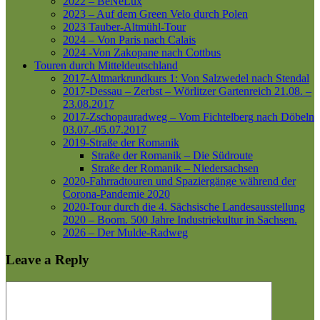
2022 – BeNeLux
2023 – Auf dem Green Velo durch Polen
2023 Tauber-Altmühl-Tour
2024 – Von Paris nach Calais
2024 -Von Zakopane nach Cottbus
Touren durch Mitteldeutschland
2017-Altmarkrundkurs 1: Von Salzwedel nach Stendal
2017-Dessau – Zerbst – Wörlitzer Gartenreich
21.08. –
23.08.2017
2017-Zschopauradweg – Vom Fichtelberg nach Döbeln
03.07.-05.07.2017
2019-Straße der Romanik
Straße der Romanik – Die Südroute
Straße der Romanik – Niedersachsen
2020-Fahrradtouren und Spaziergänge während der
Corona-Pandemie 2020
2020-Tour durch die 4. Sächsische Landesausstellung
2020 – Boom. 500 Jahre Industriekultur in Sachsen.
2026 – Der Mulde-Radweg
Leave a Reply