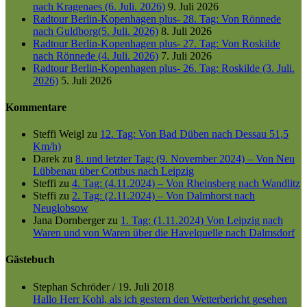
nach Kragenaes (6. Juli. 2026)
9. Juli 2026
Radtour Berlin-Kopenhagen plus- 28. Tag: Von Rönnede
nach Guldborg(5. Juli. 2026)
8. Juli 2026
Radtour Berlin-Kopenhagen plus- 27. Tag: Von Roskilde
nach Rönnede (4. Juli. 2026)
7. Juli 2026
Radtour Berlin-Kopenhagen plus- 26. Tag: Roskilde (3. Juli.
2026)
5. Juli 2026
Kommentare
Steffi Weigl
zu
12. Tag: Von Bad Düben nach Dessau 51,5
Km/h)
Darek
zu
8. und letzter Tag: (9. November 2024) – Von Neu
Lübbenau über Cottbus nach Leipzig
Steffi
zu
4. Tag: (4.11.2024) – Von Rheinsberg nach Wandlitz
Steffi
zu
2. Tag: (2.11.2024) – Von Dalmhorst nach
Neuglobsow
Jana Dornberger
zu
1. Tag: (1.11.2024) Von Leipzig nach
Waren und von Waren über die Havelquelle nach Dalmsdorf
Gästebuch
Stephan Schröder
/
19. Juli 2018
Hallo Herr Kohl, als ich gestern den Wetterbericht gesehen