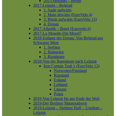
2015-Helsinki – Berlin
2017-Leipzig – Belgrad
1. Saale aufwärts
2. Main abwärts (EuroVelo 4)
3. Rhein aufwärts (EuroVelo 15)
4. Donau
2017-Atlantik – Basel (Eurovelo 6)
2017-La Moselle-Die Mosel7
2018-Entlang der Donau: Von Belgrad ans
Schwarze Meer
1. Serbien
2. Bulgarien
3. Rumänien
2018-Von der Barentssee nach Leipzig
Iron Curtain Trail 1 (EuroVelo 13)
Norwegen/Finnland
Russland
Estland
Lettland
Litauen
Polen
2019-Von Leipzig bis ans Ende der Welt
2019-Der Berliner Mauerradweg
2019-Leipzig – Stettiner Haff – Usedom –
Leipzig