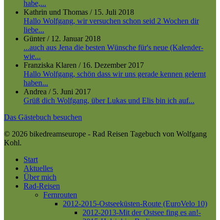
habe,...
Kathrin und Thomas
/
15. Juli 2018
Hallo Wolfgang, wir versuchen schon seid 2 Wochen dir
liebe...
Günter
/
12. Januar 2018
...auch aus Jena die besten Wünsche für's neue (Kalender-
wie...
Franziska Klaren
/
16. Dezember 2017
Hallo Wolfgang, schön dass wir uns gerade kennen gelernt
haben...
Andrea
/
5. Juni 2017
Grüß dich Wolfgang, über Lukas und Elis bin ich auf...
Das Gästebuch besuchen
© 2026 bikedreamseurope - Rad Reisen Tagebuch von Wolfgang
Kohl.
Close
Start
Menu
Aktuelles
Über mich
Rad-Reisen
Fernrouten
2012-2015-Ostseeküsten-Route (EuroVelo 10)
2012-2013-Mit der Ostsee fing es an!-