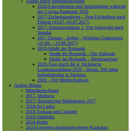
Touren durch Mitteldeutschland
2020-Fahrradtouren und Spaziergänge während
der Corona-Pandemie 2020
2017-Zschopauradweg – Vom Fichtelberg nach
Döbeln (03.07.-05.07.2017)
2017-Altmarkrundkurs 1: Von Salzwedel nach
Stendal
2017-Dessau – Zerbst – Wörlitzer Gartenreich
(21.08. – 23.08.2017)
2019-Straße der Romanik
Straße der Romanik – Die Südroute
Straße der Romanik – Niedersachsen
2020-Tour durch die 4. Sächsische
Landesausstellung 2020 – Boom. 500 Jahre
Industriekultur in Sachsen.
2026 – Der Mulde-Radweg
Andere Reisen
Mitteldeutschland
2017- Mallorca
2017- Bretonischer Bilderbogen 2017
2018-Sri Lanka
2018-Toskana und Ligurien
2019-Südafrika
2024-Berlin
2024-Georgien-Sagenumwobener Kaukasus