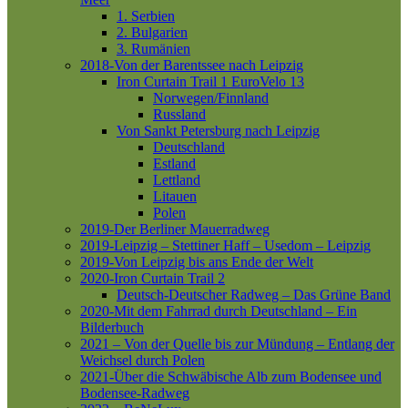
1. Serbien
2. Bulgarien
3. Rumänien
2018-Von der Barentssee nach Leipzig
Iron Curtain Trail 1
EuroVelo 13
Norwegen/Finnland
Russland
Von Sankt Petersburg nach Leipzig
Deutschland
Estland
Lettland
Litauen
Polen
2019-Der Berliner Mauerradweg
2019-Leipzig – Stettiner Haff – Usedom – Leipzig
2019-Von Leipzig bis ans Ende der Welt
2020-Iron Curtain Trail 2
Deutsch-Deutscher Radweg – Das Grüne Band
2020-Mit dem Fahrrad durch Deutschland – Ein
Bilderbuch
2021 – Von der Quelle bis zur Mündung – Entlang der
Weichsel durch Polen
2021-Über die Schwäbische Alb zum Bodensee und
Bodensee-Radweg