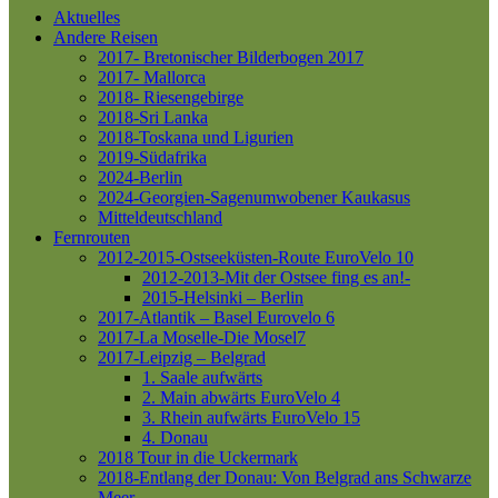
Aktuelles
Andere Reisen
2017- Bretonischer Bilderbogen 2017
2017- Mallorca
2018- Riesengebirge
2018-Sri Lanka
2018-Toskana und Ligurien
2019-Südafrika
2024-Berlin
2024-Georgien-Sagenumwobener Kaukasus
Mitteldeutschland
Fernrouten
2012-2015-Ostseeküsten-Route
EuroVelo 10
2012-2013-Mit der Ostsee fing es an!-
2015-Helsinki – Berlin
2017-Atlantik – Basel
Eurovelo 6
2017-La Moselle-Die Mosel7
2017-Leipzig – Belgrad
1. Saale aufwärts
2. Main abwärts
EuroVelo 4
3. Rhein aufwärts
EuroVelo 15
4. Donau
2018 Tour in die Uckermark
2018-Entlang der Donau: Von Belgrad ans Schwarze
Meer