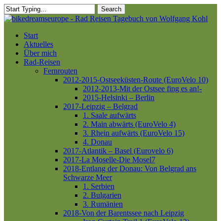
Skip
Search
to
Close
main
Search
content
Menu
Start
Aktuelles
Über mich
Rad-Reisen
Fernrouten
2012-2015-Ostseeküsten-Route (EuroVelo 10)
2012-2013-Mit der Ostsee fing es an!-
2015-Helsinki – Berlin
2017-Leipzig – Belgrad
1. Saale aufwärts
2. Main abwärts (EuroVelo 4)
3. Rhein aufwärts (EuroVelo 15)
4. Donau
2017-Atlantik – Basel (Eurovelo 6)
2017-La Moselle-Die Mosel7
2018-Entlang der Donau: Von Belgrad ans
Schwarze Meer
1. Serbien
2. Bulgarien
3. Rumänien
2018-Von der Barentssee nach Leipzig