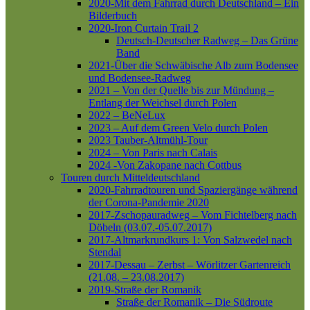
2020-Mit dem Fahrrad durch Deutschland – Ein
Bilderbuch
2020-Iron Curtain Trail 2
Deutsch-Deutscher Radweg – Das Grüne
Band
2021-Über die Schwäbische Alb zum Bodensee
und Bodensee-Radweg
2021 – Von der Quelle bis zur Mündung –
Entlang der Weichsel durch Polen
2022 – BeNeLux
2023 – Auf dem Green Velo durch Polen
2023 Tauber-Altmühl-Tour
2024 – Von Paris nach Calais
2024 -Von Zakopane nach Cottbus
Touren durch Mitteldeutschland
2020-Fahrradtouren und Spaziergänge während
der Corona-Pandemie 2020
2017-Zschopauradweg – Vom Fichtelberg nach
Döbeln (03.07.-05.07.2017)
2017-Altmarkrundkurs 1: Von Salzwedel nach
Stendal
2017-Dessau – Zerbst – Wörlitzer Gartenreich
(21.08. – 23.08.2017)
2019-Straße der Romanik
Straße der Romanik – Die Südroute