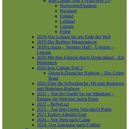
Iron Curtain Trail 1 (EuroVelo 13)
Norwegen/Finnland
Russland
Estland
Lettland
Litauen
Polen
2019-Von Leipzig bis ans Ende der Welt
2019-Der Berliner Mauerradweg
2019-Leipzig – Stettiner Haff – Usedom –
Leipzig
2020-Mit dem Fahrrad durch Deutschland – Ein
Bilderbuch
2020-Iron Curtain Trail 2
Deutsch-Deutscher Radweg – Das Grüne
Band
2021-Über die Schwäbische Alb zum Bodensee
und Bodensee-Radweg
2021 – Von der Quelle bis zur Mündung –
Entlang der Weichsel durch Polen
2022 – BeNeLux
2023 – Auf dem Green Velo durch Polen
2023 Tauber-Altmühl-Tour
2024 – Von Paris nach Calais
2024 -Von Zakopane nach Cottbus