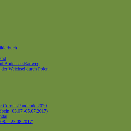
ilderbuch
and
und Bodensee-Radweg
 der Weichsel durch Polen
er Corona-Pandemie 2020
beln (03.07.-05.07.2017)
ndal
.08. – 23.08.2017)