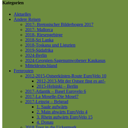
Kategorien
Aktuelles
Andere Reisen
2017- Bretonischer Bilderbogen 2017
2017- Mallorca
2018- Riesengebirge
2018-Sri Lanka
2018-Toskana und Ligurien
2019-Südafrika
2024-Berlin
2024-Georgien-Sagenumwobener Kaukasus
Mitteldeutschland
Fernrouten
2012-2015-Ostseeküsten-Route
EuroVelo 10
2012-2013-Mit der Ostsee fing es an!-
2015-Helsinki – Berlin
2017-Atlantik – Basel
Eurovelo 6
2017-La Moselle-Die Mosel7
2017-Leipzig – Belgrad
1. Saale aufwärts
2. Main abwärts
EuroVelo 4
3. Rhein aufwärts
EuroVelo 15
4. Donau
2018 Tour in die Uckermark