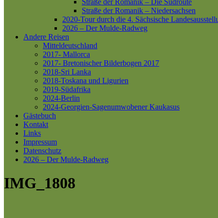
Straße der Romanik – Die Südroute
Straße der Romanik – Niedersachsen
2020-Tour durch die 4. Sächsische Landesausstell
2026 – Der Mulde-Radweg
Andere Reisen
Mitteldeutschland
2017- Mallorca
2017- Bretonischer Bilderbogen 2017
2018-Sri Lanka
2018-Toskana und Ligurien
2019-Südafrika
2024-Berlin
2024-Georgien-Sagenumwobener Kaukasus
Gästebuch
Kontakt
Links
Impressum
Datenschutz
2026 – Der Mulde-Radweg
IMG_1808