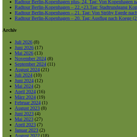
Radtour Berlin-Kopenhagen plus- 24. Tag: Von Kopenhagen nac
Radtour Berlin-Kopenhagen – 22.+23.Tag: Stadtrundgang Kop
Radtour Berlin-Kopenhagen – 21. Tag: Von Ströby Egede nac
Radtour Berlin-Kopenhagen – 20. Tag: Ausflug nach Koege (2
Archiv
Juli 2026
(8)
Juni 2026
(17)
Mai 2026
(13)
November 2024
(8)
September 2024
(11)
August 2024
(21)
Juli 2024
(10)
Juni 2024
(12)
Mai 2024
(2)
April 2024
(16)
März 2024
(19)
Februar 2024
(1)
August 2023
(8)
Juni 2023
(4)
Mai 2023
(27)
April 2023
(7)
Januar 2023
(2)
August 2022
(18)