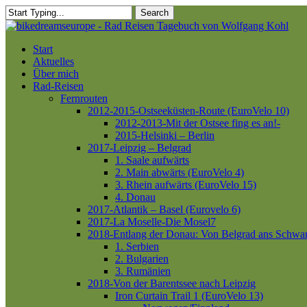
Skip
Search
to
Close
main
Search
content
Menu
Start
Aktuelles
Über mich
Rad-Reisen
Fernrouten
2012-2015-Ostseeküsten-Route (EuroVelo 10)
2012-2013-Mit der Ostsee fing es an!-
2015-Helsinki – Berlin
2017-Leipzig – Belgrad
1. Saale aufwärts
2. Main abwärts (EuroVelo 4)
3. Rhein aufwärts (EuroVelo 15)
4. Donau
2017-Atlantik – Basel (Eurovelo 6)
2017-La Moselle-Die Mosel7
2018-Entlang der Donau: Von Belgrad ans Schwa
1. Serbien
2. Bulgarien
3. Rumänien
2018-Von der Barentssee nach Leipzig
Iron Curtain Trail 1 (EuroVelo 13)