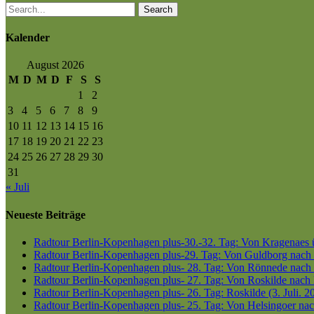
Search
Kalender
August 2026
M
D
M
D
F
S
S
1
2
3
4
5
6
7
8
9
10
11
12
13
14
15
16
17
18
19
20
21
22
23
24
25
26
27
28
29
30
31
« Juli
Neueste Beiträge
Radtour Berlin-Kopenhagen plus-30.-32. Tag: Von Kragenaes üb
Radtour Berlin-Kopenhagen plus-29. Tag: Von Guldborg nach K
Radtour Berlin-Kopenhagen plus- 28. Tag: Von Rönnede nach G
Radtour Berlin-Kopenhagen plus- 27. Tag: Von Roskilde nach 
Radtour Berlin-Kopenhagen plus- 26. Tag: Roskilde (3. Juli. 2
Radtour Berlin-Kopenhagen plus- 25. Tag: Von Helsingoer nach