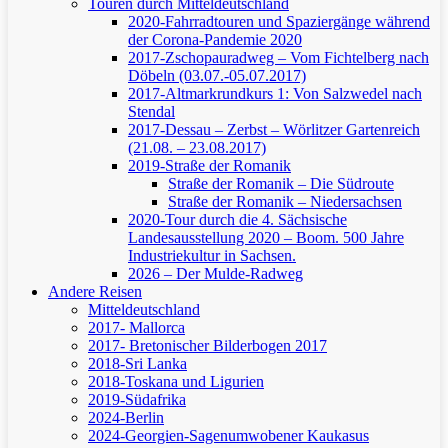
Touren durch Mitteldeutschland
2020-Fahrradtouren und Spaziergänge während
der Corona-Pandemie 2020
2017-Zschopauradweg – Vom Fichtelberg nach
Döbeln (03.07.-05.07.2017)
2017-Altmarkrundkurs 1: Von Salzwedel nach
Stendal
2017-Dessau – Zerbst – Wörlitzer Gartenreich
(21.08. – 23.08.2017)
2019-Straße der Romanik
Straße der Romanik – Die Südroute
Straße der Romanik – Niedersachsen
2020-Tour durch die 4. Sächsische
Landesausstellung 2020 – Boom. 500 Jahre
Industriekultur in Sachsen.
2026 – Der Mulde-Radweg
Andere Reisen
Mitteldeutschland
2017- Mallorca
2017- Bretonischer Bilderbogen 2017
2018-Sri Lanka
2018-Toskana und Ligurien
2019-Südafrika
2024-Berlin
2024-Georgien-Sagenumwobener Kaukasus