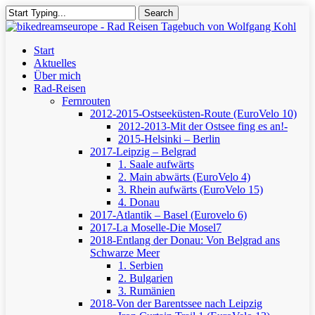
Skip
Search
to
Close
main
Search
content
Menu
Start
Aktuelles
Über mich
Rad-Reisen
Fernrouten
2012-2015-Ostseeküsten-Route (EuroVelo 10)
2012-2013-Mit der Ostsee fing es an!-
2015-Helsinki – Berlin
2017-Leipzig – Belgrad
1. Saale aufwärts
2. Main abwärts (EuroVelo 4)
3. Rhein aufwärts (EuroVelo 15)
4. Donau
2017-Atlantik – Basel (Eurovelo 6)
2017-La Moselle-Die Mosel7
2018-Entlang der Donau: Von Belgrad ans
Schwarze Meer
1. Serbien
2. Bulgarien
3. Rumänien
2018-Von der Barentssee nach Leipzig