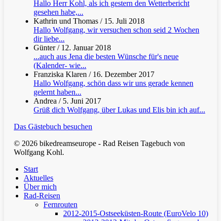
Hallo Herr Kohl, als ich gestern den Wetterbericht
gesehen habe,...
Kathrin und Thomas
/
15. Juli 2018
Hallo Wolfgang, wir versuchen schon seid 2 Wochen
dir liebe...
Günter
/
12. Januar 2018
...auch aus Jena die besten Wünsche für's neue
(Kalender- wie...
Franziska Klaren
/
16. Dezember 2017
Hallo Wolfgang, schön dass wir uns gerade kennen
gelernt haben...
Andrea
/
5. Juni 2017
Grüß dich Wolfgang, über Lukas und Elis bin ich auf...
Das Gästebuch besuchen
© 2026 bikedreamseurope - Rad Reisen Tagebuch von
Wolfgang Kohl.
Clos
Start
Men
Aktuelles
Über mich
Rad-Reisen
Fernrouten
2012-2015-Ostseeküsten-Route (EuroVelo 10)