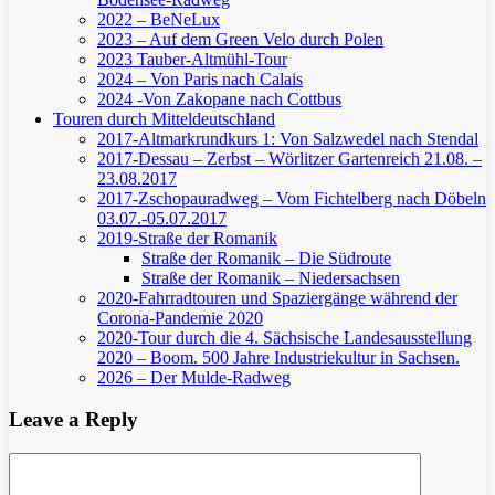
2022 – BeNeLux
2023 – Auf dem Green Velo durch Polen
2023 Tauber-Altmühl-Tour
2024 – Von Paris nach Calais
2024 -Von Zakopane nach Cottbus
Touren durch Mitteldeutschland
2017-Altmarkrundkurs 1: Von Salzwedel nach Stendal
2017-Dessau – Zerbst – Wörlitzer Gartenreich
21.08. –
23.08.2017
2017-Zschopauradweg – Vom Fichtelberg nach Döbeln
03.07.-05.07.2017
2019-Straße der Romanik
Straße der Romanik – Die Südroute
Straße der Romanik – Niedersachsen
2020-Fahrradtouren und Spaziergänge während der
Corona-Pandemie 2020
2020-Tour durch die 4. Sächsische Landesausstellung
2020 – Boom. 500 Jahre Industriekultur in Sachsen.
2026 – Der Mulde-Radweg
Leave a Reply