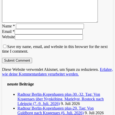
Name
*
Email
*
Website
Save my name, email, and website in this browser for the next
time I comment.
Diese Website verwendet Akismet, um Spam zu reduzieren.
Erfahre,
wie deine Kommentardaten verarbeitet werden.
neuste Beiträge
Radtour Berlin-Kopenhagen plus-30.-32. Tag: Von
Kragenaes über Nynköbing, Marielyst, Rostock nach
Ldeipzig (7.-9. Juli. 2026)
9. Juli 2026
Radtour Berlin-Kopenhagen plus-29. Tag: Von
Guldborg nach Kragenaes (6. Juli. 2026)
9. Juli 2026