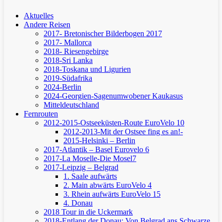
Aktuelles
Andere Reisen
2017- Bretonischer Bilderbogen 2017
2017- Mallorca
2018- Riesengebirge
2018-Sri Lanka
2018-Toskana und Ligurien
2019-Südafrika
2024-Berlin
2024-Georgien-Sagenumwobener Kaukasus
Mitteldeutschland
Fernrouten
2012-2015-Ostseeküsten-Route
EuroVelo 10
2012-2013-Mit der Ostsee fing es an!-
2015-Helsinki – Berlin
2017-Atlantik – Basel
Eurovelo 6
2017-La Moselle-Die Mosel7
2017-Leipzig – Belgrad
1. Saale aufwärts
2. Main abwärts
EuroVelo 4
3. Rhein aufwärts
EuroVelo 15
4. Donau
2018 Tour in die Uckermark
2018-Entlang der Donau: Von Belgrad ans Schwarze