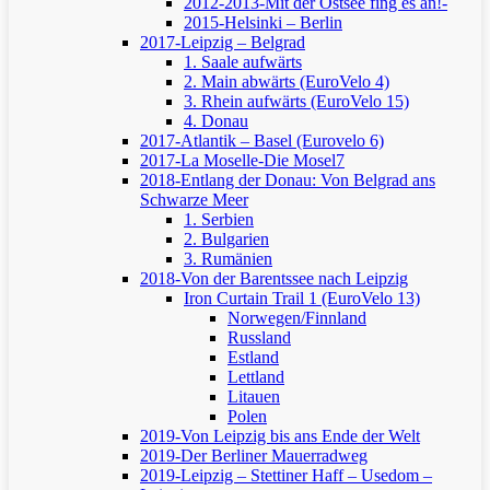
2012-2013-Mit der Ostsee fing es an!-
2015-Helsinki – Berlin
2017-Leipzig – Belgrad
1. Saale aufwärts
2. Main abwärts (EuroVelo 4)
3. Rhein aufwärts (EuroVelo 15)
4. Donau
2017-Atlantik – Basel (Eurovelo 6)
2017-La Moselle-Die Mosel7
2018-Entlang der Donau: Von Belgrad ans
Schwarze Meer
1. Serbien
2. Bulgarien
3. Rumänien
2018-Von der Barentssee nach Leipzig
Iron Curtain Trail 1 (EuroVelo 13)
Norwegen/Finnland
Russland
Estland
Lettland
Litauen
Polen
2019-Von Leipzig bis ans Ende der Welt
2019-Der Berliner Mauerradweg
2019-Leipzig – Stettiner Haff – Usedom –