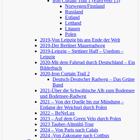
Iron Curtain Trail 1 (EuroVelo 13)
Norwegen/Finnland
Russland
Estland
Lettland
Litauen
Polen
2019-Von Leipzig bis ans Ende der Welt
2019-Der Berliner Mauerradweg
2019-Leipzig – Stettiner Haff – Usedom –
Leipzig
2020-Mit dem Fahrrad durch Deutschland – Ein
Bilderbuch
2020-Iron Curtain Trail 2
Deutsch-Deutscher Radweg – Das Grüne
Band
2021-Über die Schwäbische Alb zum Bodensee
und Bodensee-Radweg
2021 – Von der Quelle bis zur Mündung –
Entlang der Weichsel durch Polen
2022 – BeNeLux
2023 – Auf dem Green Velo durch Polen
2023 Tauber-Altmühl-Tour
2024 – Von Paris nach Calais
2024 -Von Zakopane nach Cottbus