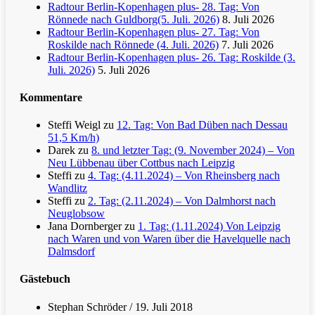
Radtour Berlin-Kopenhagen plus- 28. Tag: Von
Rönnede nach Guldborg(5. Juli. 2026)
8. Juli 2026
Radtour Berlin-Kopenhagen plus- 27. Tag: Von
Roskilde nach Rönnede (4. Juli. 2026)
7. Juli 2026
Radtour Berlin-Kopenhagen plus- 26. Tag: Roskilde (3.
Juli. 2026)
5. Juli 2026
Kommentare
Steffi Weigl
zu
12. Tag: Von Bad Düben nach Dessau
51,5 Km/h)
Darek
zu
8. und letzter Tag: (9. November 2024) – Von
Neu Lübbenau über Cottbus nach Leipzig
Steffi
zu
4. Tag: (4.11.2024) – Von Rheinsberg nach
Wandlitz
Steffi
zu
2. Tag: (2.11.2024) – Von Dalmhorst nach
Neuglobsow
Jana Dornberger
zu
1. Tag: (1.11.2024) Von Leipzig
nach Waren und von Waren über die Havelquelle nach
Dalmsdorf
Gästebuch
Stephan Schröder
/
19. Juli 2018