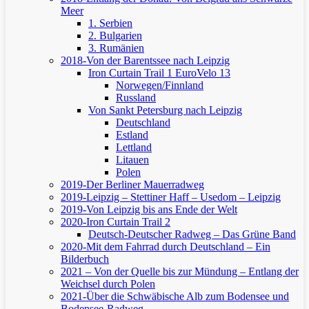
Meer
1. Serbien
2. Bulgarien
3. Rumänien
2018-Von der Barentssee nach Leipzig
Iron Curtain Trail 1
EuroVelo 13
Norwegen/Finnland
Russland
Von Sankt Petersburg nach Leipzig
Deutschland
Estland
Lettland
Litauen
Polen
2019-Der Berliner Mauerradweg
2019-Leipzig – Stettiner Haff – Usedom – Leipzig
2019-Von Leipzig bis ans Ende der Welt
2020-Iron Curtain Trail 2
Deutsch-Deutscher Radweg – Das Grüne Band
2020-Mit dem Fahrrad durch Deutschland – Ein
Bilderbuch
2021 – Von der Quelle bis zur Mündung – Entlang der
Weichsel durch Polen
2021-Über die Schwäbische Alb zum Bodensee und
Bodensee-Radweg