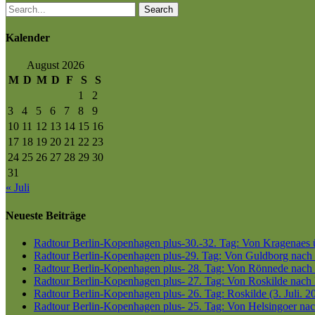
Search
Kalender
August 2026
M
D
M
D
F
S
S
1
2
3
4
5
6
7
8
9
10
11
12
13
14
15
16
17
18
19
20
21
22
23
24
25
26
27
28
29
30
31
« Juli
Neueste Beiträge
Radtour Berlin-Kopenhagen plus-30.-32. Tag: Von Kragenaes üb
Radtour Berlin-Kopenhagen plus-29. Tag: Von Guldborg nach K
Radtour Berlin-Kopenhagen plus- 28. Tag: Von Rönnede nach G
Radtour Berlin-Kopenhagen plus- 27. Tag: Von Roskilde nach 
Radtour Berlin-Kopenhagen plus- 26. Tag: Roskilde (3. Juli. 2
Radtour Berlin-Kopenhagen plus- 25. Tag: Von Helsingoer nach