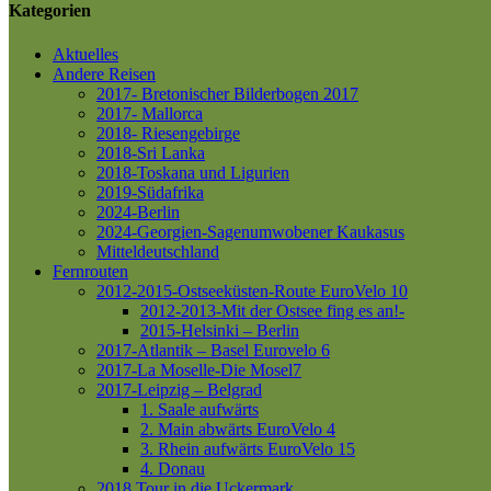
Kategorien
Aktuelles
Andere Reisen
2017- Bretonischer Bilderbogen 2017
2017- Mallorca
2018- Riesengebirge
2018-Sri Lanka
2018-Toskana und Ligurien
2019-Südafrika
2024-Berlin
2024-Georgien-Sagenumwobener Kaukasus
Mitteldeutschland
Fernrouten
2012-2015-Ostseeküsten-Route
EuroVelo 10
2012-2013-Mit der Ostsee fing es an!-
2015-Helsinki – Berlin
2017-Atlantik – Basel
Eurovelo 6
2017-La Moselle-Die Mosel7
2017-Leipzig – Belgrad
1. Saale aufwärts
2. Main abwärts
EuroVelo 4
3. Rhein aufwärts
EuroVelo 15
4. Donau
2018 Tour in die Uckermark