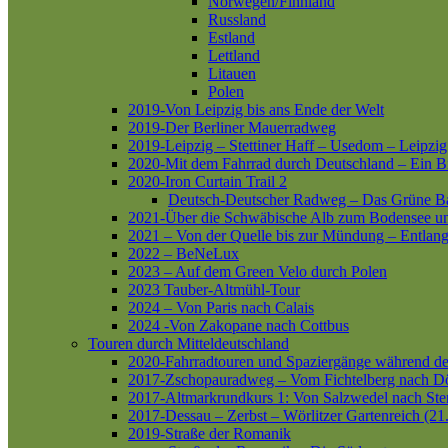
Norwegen/Finnland
Russland
Estland
Lettland
Litauen
Polen
2019-Von Leipzig bis ans Ende der Welt
2019-Der Berliner Mauerradweg
2019-Leipzig – Stettiner Haff – Usedom – Leipzig
2020-Mit dem Fahrrad durch Deutschland – Ein B
2020-Iron Curtain Trail 2
Deutsch-Deutscher Radweg – Das Grüne B
2021-Über die Schwäbische Alb zum Bodensee 
2021 – Von der Quelle bis zur Mündung – Entlang
2022 – BeNeLux
2023 – Auf dem Green Velo durch Polen
2023 Tauber-Altmühl-Tour
2024 – Von Paris nach Calais
2024 -Von Zakopane nach Cottbus
Touren durch Mitteldeutschland
2020-Fahrradtouren und Spaziergänge während d
2017-Zschopauradweg – Vom Fichtelberg nach Dö
2017-Altmarkrundkurs 1: Von Salzwedel nach Ste
2017-Dessau – Zerbst – Wörlitzer Gartenreich (21
2019-Straße der Romanik