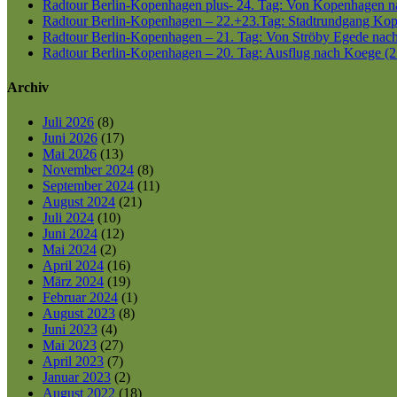
Radtour Berlin-Kopenhagen plus- 24. Tag: Von Kopenhagen nac
Radtour Berlin-Kopenhagen – 22.+23.Tag: Stadtrundgang Kop
Radtour Berlin-Kopenhagen – 21. Tag: Von Ströby Egede nac
Radtour Berlin-Kopenhagen – 20. Tag: Ausflug nach Koege (2
Archiv
Juli 2026
(8)
Juni 2026
(17)
Mai 2026
(13)
November 2024
(8)
September 2024
(11)
August 2024
(21)
Juli 2024
(10)
Juni 2024
(12)
Mai 2024
(2)
April 2024
(16)
März 2024
(19)
Februar 2024
(1)
August 2023
(8)
Juni 2023
(4)
Mai 2023
(27)
April 2023
(7)
Januar 2023
(2)
August 2022
(18)