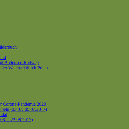
ilderbuch
and
und Bodensee-Radweg
 der Weichsel durch Polen
er Corona-Pandemie 2020
beln (03.07.-05.07.2017)
ndal
.08. – 23.08.2017)