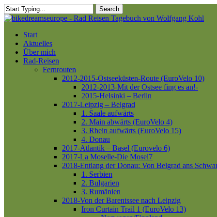
Skip
Search
to
Close
main
Search
content
Menu
Start
Aktuelles
Über mich
Rad-Reisen
Fernrouten
2012-2015-Ostseeküsten-Route (EuroVelo 10)
2012-2013-Mit der Ostsee fing es an!-
2015-Helsinki – Berlin
2017-Leipzig – Belgrad
1. Saale aufwärts
2. Main abwärts (EuroVelo 4)
3. Rhein aufwärts (EuroVelo 15)
4. Donau
2017-Atlantik – Basel (Eurovelo 6)
2017-La Moselle-Die Mosel7
2018-Entlang der Donau: Von Belgrad ans Schwa
1. Serbien
2. Bulgarien
3. Rumänien
2018-Von der Barentssee nach Leipzig
Iron Curtain Trail 1 (EuroVelo 13)