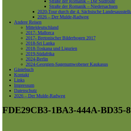
Straße der Romanik – Die Südroute
Straße der Romanik – Niedersachsen
2020-Tour durch die 4. Sächsische Landesausstell
2026 – Der Mulde-Radweg
Andere Reisen
Mitteldeutschland
2017- Mallorca
2017- Bretonischer Bilderbogen 2017
2018-Sri Lanka
2018-Toskana und Ligurien
2019-Südafrika
2024-Berlin
2024-Georgien-Sagenumwobener Kaukasus
Gästebuch
Kontakt
Links
Impressum
Datenschutz
2026 – Der Mulde-Radweg
FDE29CB3-1BA3-444A-BD35-