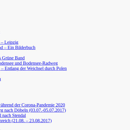
 – Leipzig
d – Ein Bilderbuch
s Grüne Band
Bodensee und Bodensee-Radweg
 – Entlang der Weichsel durch Polen
n
während der Corona-Pandemie 2020
g nach Döbeln (03.07.-05.07.2017)
 nach Stendal
nreich (21.08. – 23.08.2017)