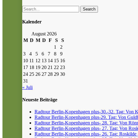
Search
Kalender
August 2026
M
D
M
D
F
S
S
1
2
3
4
5
6
7
8
9
10
11
12
13
14
15
16
17
18
19
20
21
22
23
24
25
26
27
28
29
30
31
« Juli
Neueste Beiträge
Radtour Berlin-Kopenhagen plus-30.-32. Tag: Von Kr
Radtour Berlin-Kopenhagen plus-29. Tag: Von Guldb
Radtour Berlin-Kopenhagen plus- 28. Tag: Von Rönn
Radtour Berlin-Kopenhagen plus- 27. Tag: Von Roski
Radtour Berlin-Kopenhagen plus- 26. Tag: Roskilde (