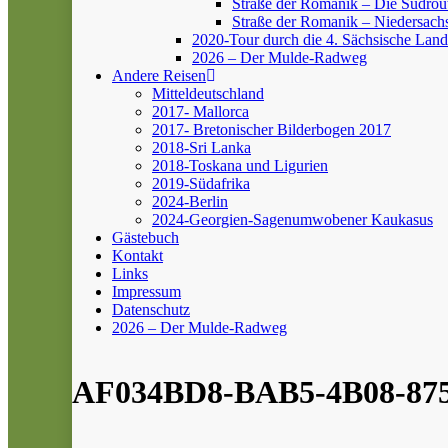
Straße der Romanik – Die Südrou
Straße der Romanik – Niedersach
2020-Tour durch die 4. Sächsische Land
2026 – Der Mulde-Radweg
Andere Reisen
Mitteldeutschland
2017- Mallorca
2017- Bretonischer Bilderbogen 2017
2018-Sri Lanka
2018-Toskana und Ligurien
2019-Südafrika
2024-Berlin
2024-Georgien-Sagenumwobener Kaukasus
Gästebuch
Kontakt
Links
Impressum
Datenschutz
2026 – Der Mulde-Radweg
AF034BD8-BAB5-4B08-87