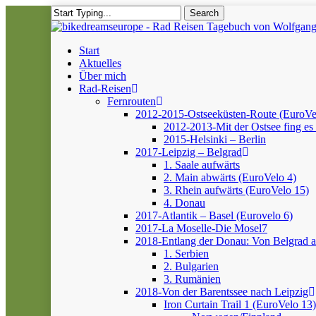
Skip
Search
to
Close
main
Search
content
Menu
Start
Aktuelles
Über mich
Rad-Reisen
Fernrouten
2012-2015-Ostseeküsten-Route (EuroVe
2012-2013-Mit der Ostsee fing es 
2015-Helsinki – Berlin
2017-Leipzig – Belgrad
1. Saale aufwärts
2. Main abwärts (EuroVelo 4)
3. Rhein aufwärts (EuroVelo 15)
4. Donau
2017-Atlantik – Basel (Eurovelo 6)
2017-La Moselle-Die Mosel7
2018-Entlang der Donau: Von Belgrad 
1. Serbien
2. Bulgarien
3. Rumänien
2018-Von der Barentssee nach Leipzig
Iron Curtain Trail 1 (EuroVelo 13)