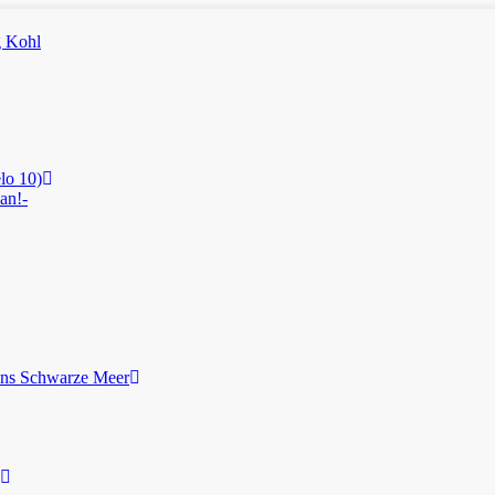
lo 10)
an!-
ans Schwarze Meer