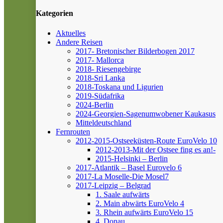
Kategorien
Aktuelles
Andere Reisen
2017- Bretonischer Bilderbogen 2017
2017- Mallorca
2018- Riesengebirge
2018-Sri Lanka
2018-Toskana und Ligurien
2019-Südafrika
2024-Berlin
2024-Georgien-Sagenumwobener Kaukasus
Mitteldeutschland
Fernrouten
2012-2015-Ostseeküsten-Route
EuroVelo 10
2012-2013-Mit der Ostsee fing es an!-
2015-Helsinki – Berlin
2017-Atlantik – Basel
Eurovelo 6
2017-La Moselle-Die Mosel7
2017-Leipzig – Belgrad
1. Saale aufwärts
2. Main abwärts
EuroVelo 4
3. Rhein aufwärts
EuroVelo 15
4. Donau