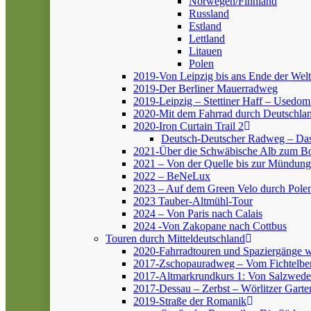
Norwegen/Finnland
Russland
Estland
Lettland
Litauen
Polen
2019-Von Leipzig bis ans Ende der Welt
2019-Der Berliner Mauerradweg
2019-Leipzig – Stettiner Haff – Usedom
2020-Mit dem Fahrrad durch Deutschlan
2020-Iron Curtain Trail 2
Deutsch-Deutscher Radweg – Da
2021-Über die Schwäbische Alb zum 
2021 – Von der Quelle bis zur Mündung
2022 – BeNeLux
2023 – Auf dem Green Velo durch Pole
2023 Tauber-Altmühl-Tour
2024 – Von Paris nach Calais
2024 -Von Zakopane nach Cottbus
Touren durch Mitteldeutschland
2020-Fahrradtouren und Spaziergänge 
2017-Zschopauradweg – Vom Fichtelber
2017-Altmarkrundkurs 1: Von Salzwedel
2017-Dessau – Zerbst – Wörlitzer Garte
2019-Straße der Romanik