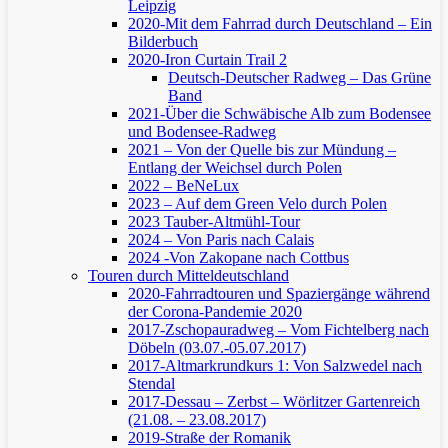
Leipzig
2020-Mit dem Fahrrad durch Deutschland – Ein
Bilderbuch
2020-Iron Curtain Trail 2
Deutsch-Deutscher Radweg – Das Grüne
Band
2021-Über die Schwäbische Alb zum Bodensee
und Bodensee-Radweg
2021 – Von der Quelle bis zur Mündung –
Entlang der Weichsel durch Polen
2022 – BeNeLux
2023 – Auf dem Green Velo durch Polen
2023 Tauber-Altmühl-Tour
2024 – Von Paris nach Calais
2024 -Von Zakopane nach Cottbus
Touren durch Mitteldeutschland
2020-Fahrradtouren und Spaziergänge während
der Corona-Pandemie 2020
2017-Zschopauradweg – Vom Fichtelberg nach
Döbeln (03.07.-05.07.2017)
2017-Altmarkrundkurs 1: Von Salzwedel nach
Stendal
2017-Dessau – Zerbst – Wörlitzer Gartenreich
(21.08. – 23.08.2017)
2019-Straße der Romanik