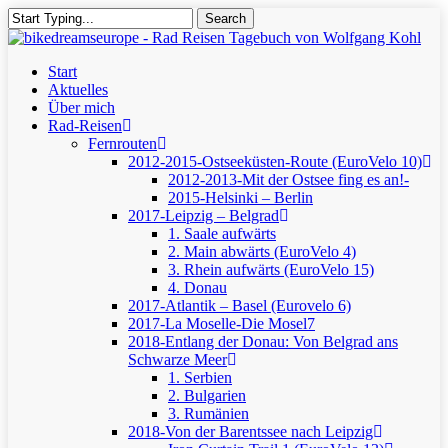
Skip
Search
to
Close
main
Search
content
Menu
Start
Aktuelles
Über mich
Rad-Reisen
Fernrouten
2012-2015-Ostseeküsten-Route (EuroVelo 10)
2012-2013-Mit der Ostsee fing es an!-
2015-Helsinki – Berlin
2017-Leipzig – Belgrad
1. Saale aufwärts
2. Main abwärts (EuroVelo 4)
3. Rhein aufwärts (EuroVelo 15)
4. Donau
2017-Atlantik – Basel (Eurovelo 6)
2017-La Moselle-Die Mosel7
2018-Entlang der Donau: Von Belgrad ans
Schwarze Meer
1. Serbien
2. Bulgarien
3. Rumänien
2018-Von der Barentssee nach Leipzig