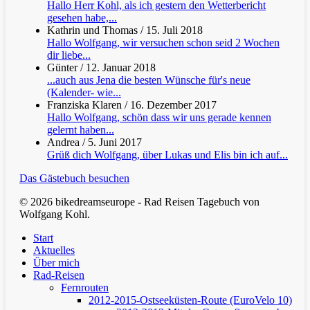
Hallo Herr Kohl, als ich gestern den Wetterbericht
gesehen habe,...
Kathrin und Thomas
/
15. Juli 2018
Hallo Wolfgang, wir versuchen schon seid 2 Wochen
dir liebe...
Günter
/
12. Januar 2018
...auch aus Jena die besten Wünsche für's neue
(Kalender- wie...
Franziska Klaren
/
16. Dezember 2017
Hallo Wolfgang, schön dass wir uns gerade kennen
gelernt haben...
Andrea
/
5. Juni 2017
Grüß dich Wolfgang, über Lukas und Elis bin ich auf...
Das Gästebuch besuchen
© 2026 bikedreamseurope - Rad Reisen Tagebuch von
Wolfgang Kohl.
Clos
Start
Men
Aktuelles
Über mich
Rad-Reisen
Fernrouten
2012-2015-Ostseeküsten-Route (EuroVelo 10)