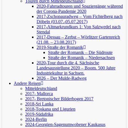
Touren durch Mitteldeutschland
2020-Fahrradtouren und Spaziergänge während
der Corona-Pandemie 2020
2017-Zschopauradweg – Vom Fichtelberg nach
Döbeln (03.07.-05.07.2017)
2017-Altmarkrundkurs 1: Von Salzwedel nach
Stendal
2017-Dessau – Zerbst – Wörlitzer Gartenreich
(21.08. – 23.08.2017)
2019-Straße der Romanik
Straße der Romanik – Die Südroute
Straße der Romanik – Niedersachsen
2020-Tour durch die 4. Sächsische
Landesausstellung 2020 – Boom. 500 Jahre
Industriekultur in Sachsen.
2026 – Der Mulde-Radweg
Andere Reisen
Mitteldeutschland
2017- Mallorca
2017- Bretonischer Bilderbogen 2017
2018-Sri Lanka
2018-Toskana und Ligurien
2019-Südafrika
2024-Berlin
2024-Georgien-Sagenumwobener Kaukasus