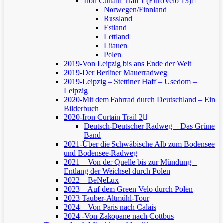
Iron Curtain Trail 1 (EuroVelo 13)
Norwegen/Finnland
Russland
Estland
Lettland
Litauen
Polen
2019-Von Leipzig bis ans Ende der Welt
2019-Der Berliner Mauerradweg
2019-Leipzig – Stettiner Haff – Usedom –
Leipzig
2020-Mit dem Fahrrad durch Deutschland – Ein
Bilderbuch
2020-Iron Curtain Trail 2
Deutsch-Deutscher Radweg – Das Grüne
Band
2021-Über die Schwäbische Alb zum Bodensee
und Bodensee-Radweg
2021 – Von der Quelle bis zur Mündung –
Entlang der Weichsel durch Polen
2022 – BeNeLux
2023 – Auf dem Green Velo durch Polen
2023 Tauber-Altmühl-Tour
2024 – Von Paris nach Calais
2024 -Von Zakopane nach Cottbus