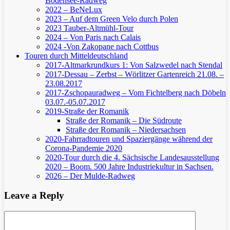
Bodensee-Radweg
2022 – BeNeLux
2023 – Auf dem Green Velo durch Polen
2023 Tauber-Altmühl-Tour
2024 – Von Paris nach Calais
2024 -Von Zakopane nach Cottbus
Touren durch Mitteldeutschland
2017-Altmarkrundkurs 1: Von Salzwedel nach Stendal
2017-Dessau – Zerbst – Wörlitzer Gartenreich
21.08. –
23.08.2017
2017-Zschopauradweg – Vom Fichtelberg nach Döbeln
03.07.-05.07.2017
2019-Straße der Romanik
Straße der Romanik – Die Südroute
Straße der Romanik – Niedersachsen
2020-Fahrradtouren und Spaziergänge während der
Corona-Pandemie 2020
2020-Tour durch die 4. Sächsische Landesausstellung
2020 – Boom. 500 Jahre Industriekultur in Sachsen.
2026 – Der Mulde-Radweg
Leave a Reply