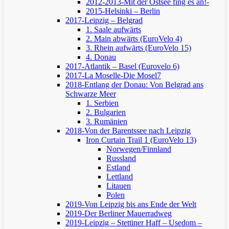
2012-2013-Mit der Ostsee fing es an!-
2015-Helsinki – Berlin
2017-Leipzig – Belgrad
1. Saale aufwärts
2. Main abwärts (EuroVelo 4)
3. Rhein aufwärts (EuroVelo 15)
4. Donau
2017-Atlantik – Basel (Eurovelo 6)
2017-La Moselle-Die Mosel7
2018-Entlang der Donau: Von Belgrad ans
Schwarze Meer
1. Serbien
2. Bulgarien
3. Rumänien
2018-Von der Barentssee nach Leipzig
Iron Curtain Trail 1 (EuroVelo 13)
Norwegen/Finnland
Russland
Estland
Lettland
Litauen
Polen
2019-Von Leipzig bis ans Ende der Welt
2019-Der Berliner Mauerradweg
2019-Leipzig – Stettiner Haff – Usedom –