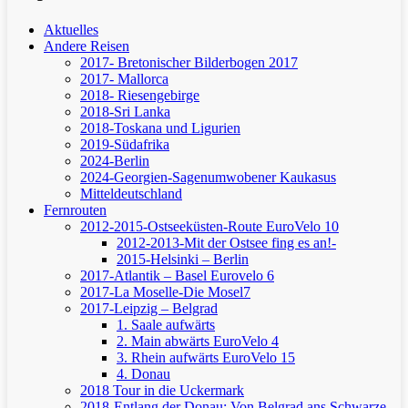
Aktuelles
Andere Reisen
2017- Bretonischer Bilderbogen 2017
2017- Mallorca
2018- Riesengebirge
2018-Sri Lanka
2018-Toskana und Ligurien
2019-Südafrika
2024-Berlin
2024-Georgien-Sagenumwobener Kaukasus
Mitteldeutschland
Fernrouten
2012-2015-Ostseeküsten-Route
EuroVelo 10
2012-2013-Mit der Ostsee fing es an!-
2015-Helsinki – Berlin
2017-Atlantik – Basel
Eurovelo 6
2017-La Moselle-Die Mosel7
2017-Leipzig – Belgrad
1. Saale aufwärts
2. Main abwärts
EuroVelo 4
3. Rhein aufwärts
EuroVelo 15
4. Donau
2018 Tour in die Uckermark
2018-Entlang der Donau: Von Belgrad ans Schwarze