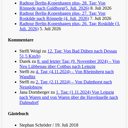
Radtour Berlin-Kopenhagen plus- 28. Tag: Von
Rönnede nach Guldborg(5. Juli. 2026)
8. Juli 2026
Radtour Berlin-Kopenhagen plus- 27. Tag: Von
Roskilde nach Rönnede (4. Juli. 2026)
7. Juli 2026
Radtour Berlin-Kopenhagen plus- 26. Tag: Roskilde (3.
Juli. 2026)
5. Juli 2026
Kommentare
Steffi Weigl
zu
12. Tag: Von Bad Düben nach Dessau
51,5 Km/h)
Darek
zu
8. und letzter Tag: (9. November 2024) – Von
Neu Lübbenau über Cottbus nach Leipzig
Steffi
zu
4. Tag: (4.11.2024) – Von Rheinsberg nach
Wandlitz
Steffi
zu
2. Tag: (2.11.2024) – Von Dalmhorst nach
Neuglobsow
Jana Dornberger
zu
1. Tag: (1.11.2024) Von Leipzig
nach Waren und von Waren über die Havelquelle nach
Dalmsdorf
Gästebuch
Stephan Schröder
/
19. Juli 2018