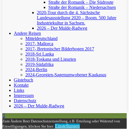
Straße der Romanik – Die Südroute
Straße der Romanik – Niedersachsen
2020-Tour durch die 4. Sächsische
Landesausstellung 2020 – Boom. 500 Jahre
Industriekultur in Sachsen.
2026 – Der Mulde-Radweg
Andere Reisen
Mitteldeutschland
2017- Mallorca
2017- Bretonischer Bilderbogen 2017
2018-Sri Lanka
2018-Toskana und Ligurien
2019-Südafrika
2024-Berlin
2024-Georgien-Sagenumwobener Kaukasus
Gästebuch
Kontakt
Links
Impressum
Datenschutz
2026 – Der Mulde-Radweg
Zum Ändern Ihrer Datenschutzeinstellung, z.B. Erteilung oder Widerruf von
Einstellungen
Einwilligungen, klicken Sie hier: