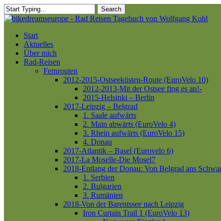
Skip
Search
to
Close
main
Search
content
Menu
Start
Aktuelles
Über mich
Rad-Reisen
Fernrouten
2012-2015-Ostseeküsten-Route (EuroVelo 10)
2012-2013-Mit der Ostsee fing es an!-
2015-Helsinki – Berlin
2017-Leipzig – Belgrad
1. Saale aufwärts
2. Main abwärts (EuroVelo 4)
3. Rhein aufwärts (EuroVelo 15)
4. Donau
2017-Atlantik – Basel (Eurovelo 6)
2017-La Moselle-Die Mosel7
2018-Entlang der Donau: Von Belgrad ans Schwa
1. Serbien
2. Bulgarien
3. Rumänien
2018-Von der Barentssee nach Leipzig
Iron Curtain Trail 1 (EuroVelo 13)