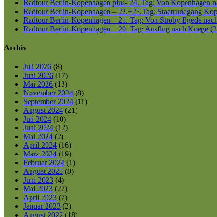
Radtour Berlin-Kopenhagen plus- 24. Tag: Von Kopenhagen nac
Radtour Berlin-Kopenhagen – 22.+23.Tag: Stadtrundgang Kop
Radtour Berlin-Kopenhagen – 21. Tag: Von Ströby Egede nac
Radtour Berlin-Kopenhagen – 20. Tag: Ausflug nach Koege (2
Archiv
Juli 2026
(8)
Juni 2026
(17)
Mai 2026
(13)
November 2024
(8)
September 2024
(11)
August 2024
(21)
Juli 2024
(10)
Juni 2024
(12)
Mai 2024
(2)
April 2024
(16)
März 2024
(19)
Februar 2024
(1)
August 2023
(8)
Juni 2023
(4)
Mai 2023
(27)
April 2023
(7)
Januar 2023
(2)
August 2022
(18)