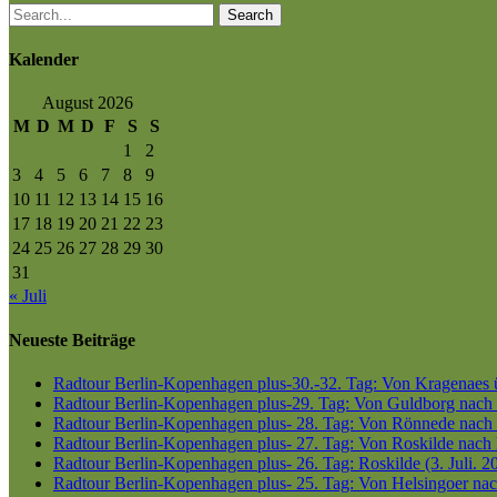
Search
Kalender
August 2026
M
D
M
D
F
S
S
1
2
3
4
5
6
7
8
9
10
11
12
13
14
15
16
17
18
19
20
21
22
23
24
25
26
27
28
29
30
31
« Juli
Neueste Beiträge
Radtour Berlin-Kopenhagen plus-30.-32. Tag: Von Kragenaes üb
Radtour Berlin-Kopenhagen plus-29. Tag: Von Guldborg nach K
Radtour Berlin-Kopenhagen plus- 28. Tag: Von Rönnede nach G
Radtour Berlin-Kopenhagen plus- 27. Tag: Von Roskilde nach 
Radtour Berlin-Kopenhagen plus- 26. Tag: Roskilde (3. Juli. 2
Radtour Berlin-Kopenhagen plus- 25. Tag: Von Helsingoer nach