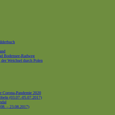
ilderbuch
and
und Bodensee-Radweg
 der Weichsel durch Polen
er Corona-Pandemie 2020
beln (03.07.-05.07.2017)
ndal
.08. – 23.08.2017)