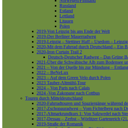
Norwegen/Finnland
Russland
Estland
Lettland
Litauen
Polen
2019-Von Leipzig bis ans Ende der Welt
2019-Der Berliner Mauerradweg
2019-Leipzig – Stettiner Haff – Usedom – Leipzig
2020-Mit dem Fahrrad durch Deutschland – Ein B
2020-Iron Curtain Trail 2
Deutsch-Deutscher Radweg – Das Grüne B
2021-Über die Schwäbische Alb zum Bodensee 
2021 – Von der Quelle bis zur Mündung – Entlang
2022 – BeNeLux
2023 – Auf dem Green Velo durch Polen
2023 Tauber-Altmühl-Tour
2024 – Von Paris nach Calais
2024 -Von Zakopane nach Cottbus
Touren durch Mitteldeutschland
2020-Fahrradtouren und Spaziergänge während d
2017-Zschopauradweg – Vom Fichtelberg nach Dö
2017-Altmarkrundkurs 1: Von Salzwedel nach Ste
2017-Dessau – Zerbst – Wörlitzer Gartenreich (21
2019-Straße der Romanik