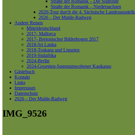
Straße der Romanik – Die Südroute
Straße der Romanik – Niedersachsen
2020-Tour durch die 4. Sächsische Landesausstell
2026 – Der Mulde-Radweg
Andere Reisen
Mitteldeutschland
2017- Mallorca
2017- Bretonischer Bilderbogen 2017
2018-Sri Lanka
2018-Toskana und Ligurien
2019-Südafrika
2024-Berlin
2024-Georgien-Sagenumwobener Kaukasus
Gästebuch
Kontakt
Links
Impressum
Datenschutz
2026 – Der Mulde-Radweg
IMG_9526