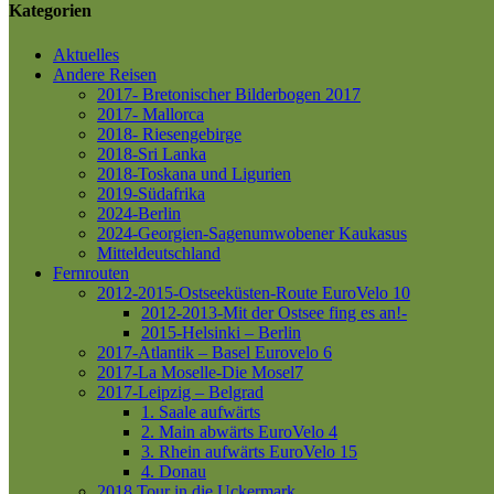
Kategorien
Aktuelles
Andere Reisen
2017- Bretonischer Bilderbogen 2017
2017- Mallorca
2018- Riesengebirge
2018-Sri Lanka
2018-Toskana und Ligurien
2019-Südafrika
2024-Berlin
2024-Georgien-Sagenumwobener Kaukasus
Mitteldeutschland
Fernrouten
2012-2015-Ostseeküsten-Route
EuroVelo 10
2012-2013-Mit der Ostsee fing es an!-
2015-Helsinki – Berlin
2017-Atlantik – Basel
Eurovelo 6
2017-La Moselle-Die Mosel7
2017-Leipzig – Belgrad
1. Saale aufwärts
2. Main abwärts
EuroVelo 4
3. Rhein aufwärts
EuroVelo 15
4. Donau
2018 Tour in die Uckermark