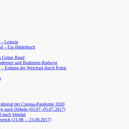
 – Leipzig
d – Ein Bilderbuch
s Grüne Band
Bodensee und Bodensee-Radweg
 – Entlang der Weichsel durch Polen
n
während der Corona-Pandemie 2020
g nach Döbeln (03.07.-05.07.2017)
 nach Stendal
nreich (21.08. – 23.08.2017)