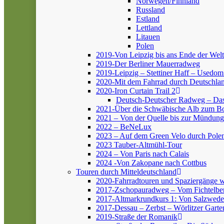
Norwegen/Finnland
Russland
Estland
Lettland
Litauen
Polen
2019-Von Leipzig bis ans Ende der Welt
2019-Der Berliner Mauerradweg
2019-Leipzig – Stettiner Haff – Usedom
2020-Mit dem Fahrrad durch Deutschlan
2020-Iron Curtain Trail 2
Deutsch-Deutscher Radweg – Da
2021-Über die Schwäbische Alb zum 
2021 – Von der Quelle bis zur Mündung
2022 – BeNeLux
2023 – Auf dem Green Velo durch Pole
2023 Tauber-Altmühl-Tour
2024 – Von Paris nach Calais
2024 -Von Zakopane nach Cottbus
Touren durch Mitteldeutschland
2020-Fahrradtouren und Spaziergänge 
2017-Zschopauradweg – Vom Fichtelber
2017-Altmarkrundkurs 1: Von Salzwedel
2017-Dessau – Zerbst – Wörlitzer Garte
2019-Straße der Romanik