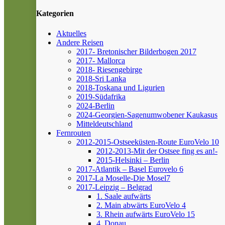
Kategorien
Aktuelles
Andere Reisen
2017- Bretonischer Bilderbogen 2017
2017- Mallorca
2018- Riesengebirge
2018-Sri Lanka
2018-Toskana und Ligurien
2019-Südafrika
2024-Berlin
2024-Georgien-Sagenumwobener Kaukasus
Mitteldeutschland
Fernrouten
2012-2015-Ostseeküsten-Route
EuroVelo 10
2012-2013-Mit der Ostsee fing es an!-
2015-Helsinki – Berlin
2017-Atlantik – Basel
Eurovelo 6
2017-La Moselle-Die Mosel7
2017-Leipzig – Belgrad
1. Saale aufwärts
2. Main abwärts
EuroVelo 4
3. Rhein aufwärts
EuroVelo 15
4. Donau