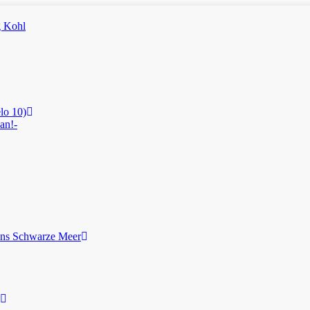
lo 10)
an!-
ans Schwarze Meer