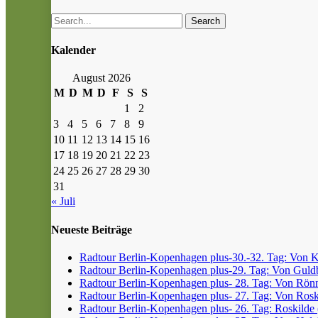
Search
Kalender
August 2026
M
D
M
D
F
S
S
1
2
3
4
5
6
7
8
9
10
11
12
13
14
15
16
17
18
19
20
21
22
23
24
25
26
27
28
29
30
31
« Juli
Neueste Beiträge
Radtour Berlin-Kopenhagen plus-30.-32. Tag: Von Kr
Radtour Berlin-Kopenhagen plus-29. Tag: Von Guldb
Radtour Berlin-Kopenhagen plus- 28. Tag: Von Rönn
Radtour Berlin-Kopenhagen plus- 27. Tag: Von Roski
Radtour Berlin-Kopenhagen plus- 26. Tag: Roskilde (