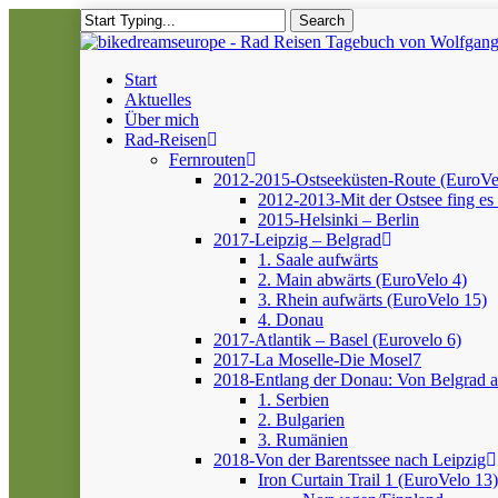
Skip
Search
to
Close
main
Search
content
Menu
Start
Aktuelles
Über mich
Rad-Reisen
Fernrouten
2012-2015-Ostseeküsten-Route (EuroVe
2012-2013-Mit der Ostsee fing es 
2015-Helsinki – Berlin
2017-Leipzig – Belgrad
1. Saale aufwärts
2. Main abwärts (EuroVelo 4)
3. Rhein aufwärts (EuroVelo 15)
4. Donau
2017-Atlantik – Basel (Eurovelo 6)
2017-La Moselle-Die Mosel7
2018-Entlang der Donau: Von Belgrad 
1. Serbien
2. Bulgarien
3. Rumänien
2018-Von der Barentssee nach Leipzig
Iron Curtain Trail 1 (EuroVelo 13)