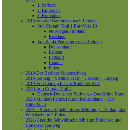
1. Serbien
2. Bulgarien
3. Rumänien
2018-Von der Barentssee nach Leipzig
Iron Curtain Trail 1
EuroVelo 13
Norwegen/Finnland
Russland
Von Sankt Petersburg nach Leipzig
Deutschland
Estland
Lettland
Litauen
Polen
2019-Der Berliner Mauerradweg
2019-Leipzig – Stettiner Haff – Usedom – Leipzig
2019-Von Leipzig bis ans Ende der Welt
2020-Iron Curtain Trail 2
Deutsch-Deutscher Radweg – Das Grüne Band
2020-Mit dem Fahrrad durch Deutschland – Ein
Bilderbuch
2021 – Von der Quelle bis zur Mündung – Entlang der
Weichsel durch Polen
2021-Über die Schwäbische Alb zum Bodensee und
Bodensee-Radweg