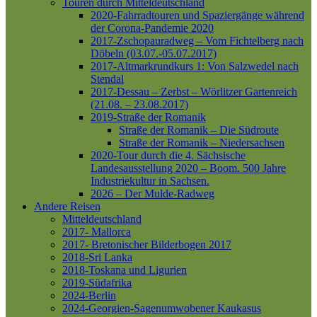
Touren durch Mitteldeutschland
2020-Fahrradtouren und Spaziergänge während
der Corona-Pandemie 2020
2017-Zschopauradweg – Vom Fichtelberg nach
Döbeln (03.07.-05.07.2017)
2017-Altmarkrundkurs 1: Von Salzwedel nach
Stendal
2017-Dessau – Zerbst – Wörlitzer Gartenreich
(21.08. – 23.08.2017)
2019-Straße der Romanik
Straße der Romanik – Die Südroute
Straße der Romanik – Niedersachsen
2020-Tour durch die 4. Sächsische
Landesausstellung 2020 – Boom. 500 Jahre
Industriekultur in Sachsen.
2026 – Der Mulde-Radweg
Andere Reisen
Mitteldeutschland
2017- Mallorca
2017- Bretonischer Bilderbogen 2017
2018-Sri Lanka
2018-Toskana und Ligurien
2019-Südafrika
2024-Berlin
2024-Georgien-Sagenumwobener Kaukasus