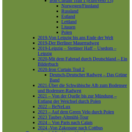
Iron Curtain Trail 1 (EuroVelo 13)
Norwegen/Finnland
Russland
Estland
Lettland
Litauen
Polen
2019-Von Leipzig bis ans Ende der Welt
2019-Der Berliner Mauerradweg
2019-Leipzig – Stettiner Haff – Usedom –
Leipzig
2020-Mit dem Fahrrad durch Deutschland – Ein
Bilderbuch
2020-Iron Curtain Trail 2
Deutsch-Deutscher Radweg – Das Grüne
Band
2021-Über die Schwäbische Alb zum Bodensee
und Bodensee-Radweg
2021 – Von der Quelle bis zur Mündung –
Entlang der Weichsel durch Polen
2022 – BeNeLux
2023 – Auf dem Green Velo durch Polen
2023 Tauber-Altmühl-Tour
2024 – Von Paris nach Calais
2024 -Von Zakopane nach Cottbus