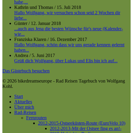
habe,...
Kathrin und Thomas
/
15. Juli 2018
Hallo Wolfgang, wir versuchen schon seid 2 Wochen dir
liebe...
Günter
/
12. Januar 2018
...auch aus Jena die besten Wünsche für's neue (Kalender-
wie...
Franziska Klaren
/
16. Dezember 2017
Hallo Wolfgang, schön dass wir uns gerade kennen gelernt
haben...
Andrea
/
5. Juni 2017
Grüß dich Wolfgang, über Lukas und Elis bin ich auf...
Das Gästebuch besuchen
© 2026 bikedreamseurope - Rad Reisen Tagebuch von Wolfgang
Kohl.
Close
Start
Menu
Aktuelles
Über mich
Rad-Reisen
Fernrouten
2012-2015-Ostseeküsten-Route (EuroVelo 10)
2012-2013-Mit der Ostsee fing es an!-