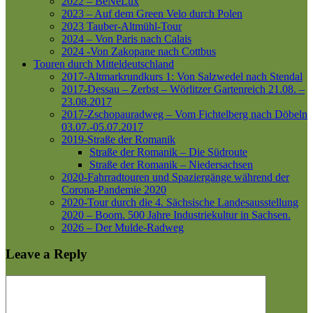
2022 – BeNeLux
2023 – Auf dem Green Velo durch Polen
2023 Tauber-Altmühl-Tour
2024 – Von Paris nach Calais
2024 -Von Zakopane nach Cottbus
Touren durch Mitteldeutschland
2017-Altmarkrundkurs 1: Von Salzwedel nach Stendal
2017-Dessau – Zerbst – Wörlitzer Gartenreich
21.08. –
23.08.2017
2017-Zschopauradweg – Vom Fichtelberg nach Döbeln
03.07.-05.07.2017
2019-Straße der Romanik
Straße der Romanik – Die Südroute
Straße der Romanik – Niedersachsen
2020-Fahrradtouren und Spaziergänge während der
Corona-Pandemie 2020
2020-Tour durch die 4. Sächsische Landesausstellung
2020 – Boom. 500 Jahre Industriekultur in Sachsen.
2026 – Der Mulde-Radweg
Leave a Reply