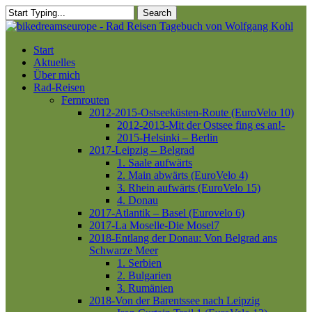
Skip
Search
to
Close
main
Search
content
Menu
Start
Aktuelles
Über mich
Rad-Reisen
Fernrouten
2012-2015-Ostseeküsten-Route (EuroVelo 10)
2012-2013-Mit der Ostsee fing es an!-
2015-Helsinki – Berlin
2017-Leipzig – Belgrad
1. Saale aufwärts
2. Main abwärts (EuroVelo 4)
3. Rhein aufwärts (EuroVelo 15)
4. Donau
2017-Atlantik – Basel (Eurovelo 6)
2017-La Moselle-Die Mosel7
2018-Entlang der Donau: Von Belgrad ans
Schwarze Meer
1. Serbien
2. Bulgarien
3. Rumänien
2018-Von der Barentssee nach Leipzig