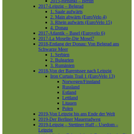
2015-Helsinki – Berlin
2017-Leipzig – Belgrad
1. Saale aufwärts
2. Main abwärts (EuroVelo 4)
3. Rhein aufwärts (EuroVelo 15)
4. Donau
2017-Atlantik – Basel (Eurovelo 6)
2017-La Moselle-Die Mosel7
2018-Entlang der Donau: Von Belgrad ans
Schwarze Meer
1. Serbien
2. Bulgarien
3. Rumänien
2018-Von der Barentssee nach Leipzig
Iron Curtain Trail 1 (EuroVelo 13)
Norwegen/Finnland
Russland
Estland
Lettland
Litauen
Polen
2019-Von Leipzig bis ans Ende der Welt
2019-Der Berliner Mauerradweg
2019-Leipzig – Stettiner Haff – Usedom –
Leipzig