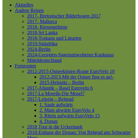
Aktuelles
Andere Reisen
2017- Bretonischer Bilderbogen 2017
2017- Mallorca
2018- Riesengebirge
2018-Sri Lanka
2018-Toskana und Ligurien
2019-Südafrika
2024-Berlin
2024-Georgien-Sagenumwobener Kaukasus
Mitteldeutschland
Fernrouten
2012-2015-Ostseeküsten-Route
EuroVelo 10
2012-2013-Mit der Ostsee fing es an!-
2015-Helsinki – Berlin
2017-Atlantik – Basel
Eurovelo 6
2017-La Moselle-Die Mosel7
2017-Leipzig – Belgrad
1. Saale aufwärts
2. Main abwärts
EuroVelo 4
3. Rhein aufwärts
EuroVelo 15
4. Donau
2018 Tour in die Uckermark
2018-Entlang der Donau: Von Belgrad ans Schwarze
Meer