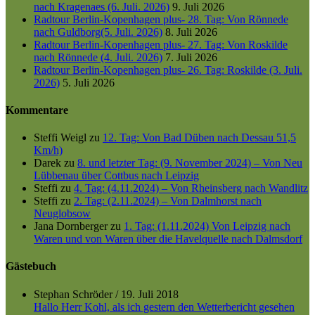
nach Kragenaes (6. Juli. 2026)
9. Juli 2026
Radtour Berlin-Kopenhagen plus- 28. Tag: Von Rönnede
nach Guldborg(5. Juli. 2026)
8. Juli 2026
Radtour Berlin-Kopenhagen plus- 27. Tag: Von Roskilde
nach Rönnede (4. Juli. 2026)
7. Juli 2026
Radtour Berlin-Kopenhagen plus- 26. Tag: Roskilde (3. Juli.
2026)
5. Juli 2026
Kommentare
Steffi Weigl
zu
12. Tag: Von Bad Düben nach Dessau 51,5
Km/h)
Darek
zu
8. und letzter Tag: (9. November 2024) – Von Neu
Lübbenau über Cottbus nach Leipzig
Steffi
zu
4. Tag: (4.11.2024) – Von Rheinsberg nach Wandlitz
Steffi
zu
2. Tag: (2.11.2024) – Von Dalmhorst nach
Neuglobsow
Jana Dornberger
zu
1. Tag: (1.11.2024) Von Leipzig nach
Waren und von Waren über die Havelquelle nach Dalmsdorf
Gästebuch
Stephan Schröder
/
19. Juli 2018
Hallo Herr Kohl, als ich gestern den Wetterbericht gesehen