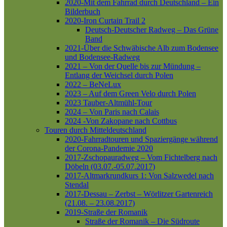
2020-Mit dem Fahrrad durch Deutschland – Ein
Bilderbuch
2020-Iron Curtain Trail 2
Deutsch-Deutscher Radweg – Das Grüne
Band
2021-Über die Schwäbische Alb zum Bodensee
und Bodensee-Radweg
2021 – Von der Quelle bis zur Mündung –
Entlang der Weichsel durch Polen
2022 – BeNeLux
2023 – Auf dem Green Velo durch Polen
2023 Tauber-Altmühl-Tour
2024 – Von Paris nach Calais
2024 -Von Zakopane nach Cottbus
Touren durch Mitteldeutschland
2020-Fahrradtouren und Spaziergänge während
der Corona-Pandemie 2020
2017-Zschopauradweg – Vom Fichtelberg nach
Döbeln (03.07.-05.07.2017)
2017-Altmarkrundkurs 1: Von Salzwedel nach
Stendal
2017-Dessau – Zerbst – Wörlitzer Gartenreich
(21.08. – 23.08.2017)
2019-Straße der Romanik
Straße der Romanik – Die Südroute