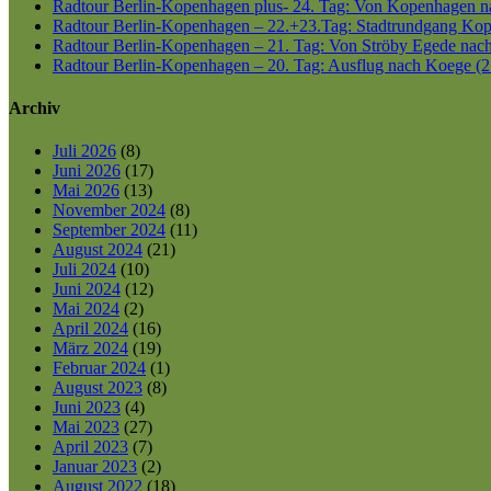
Radtour Berlin-Kopenhagen plus- 24. Tag: Von Kopenhagen nac
Radtour Berlin-Kopenhagen – 22.+23.Tag: Stadtrundgang Kop
Radtour Berlin-Kopenhagen – 21. Tag: Von Ströby Egede nac
Radtour Berlin-Kopenhagen – 20. Tag: Ausflug nach Koege (2
Archiv
Juli 2026
(8)
Juni 2026
(17)
Mai 2026
(13)
November 2024
(8)
September 2024
(11)
August 2024
(21)
Juli 2024
(10)
Juni 2024
(12)
Mai 2024
(2)
April 2024
(16)
März 2024
(19)
Februar 2024
(1)
August 2023
(8)
Juni 2023
(4)
Mai 2023
(27)
April 2023
(7)
Januar 2023
(2)
August 2022
(18)