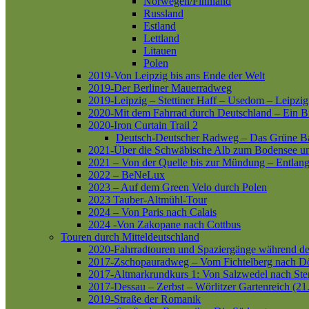
Norwegen/Finnland
Russland
Estland
Lettland
Litauen
Polen
2019-Von Leipzig bis ans Ende der Welt
2019-Der Berliner Mauerradweg
2019-Leipzig – Stettiner Haff – Usedom – Leipzig
2020-Mit dem Fahrrad durch Deutschland – Ein B
2020-Iron Curtain Trail 2
Deutsch-Deutscher Radweg – Das Grüne B
2021-Über die Schwäbische Alb zum Bodensee 
2021 – Von der Quelle bis zur Mündung – Entlang
2022 – BeNeLux
2023 – Auf dem Green Velo durch Polen
2023 Tauber-Altmühl-Tour
2024 – Von Paris nach Calais
2024 -Von Zakopane nach Cottbus
Touren durch Mitteldeutschland
2020-Fahrradtouren und Spaziergänge während d
2017-Zschopauradweg – Vom Fichtelberg nach Dö
2017-Altmarkrundkurs 1: Von Salzwedel nach Ste
2017-Dessau – Zerbst – Wörlitzer Gartenreich (21
2019-Straße der Romanik