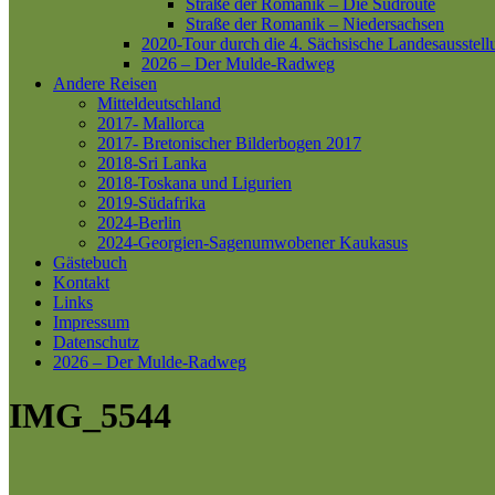
Straße der Romanik – Die Südroute
Straße der Romanik – Niedersachsen
2020-Tour durch die 4. Sächsische Landesausstell
2026 – Der Mulde-Radweg
Andere Reisen
Mitteldeutschland
2017- Mallorca
2017- Bretonischer Bilderbogen 2017
2018-Sri Lanka
2018-Toskana und Ligurien
2019-Südafrika
2024-Berlin
2024-Georgien-Sagenumwobener Kaukasus
Gästebuch
Kontakt
Links
Impressum
Datenschutz
2026 – Der Mulde-Radweg
IMG_5544