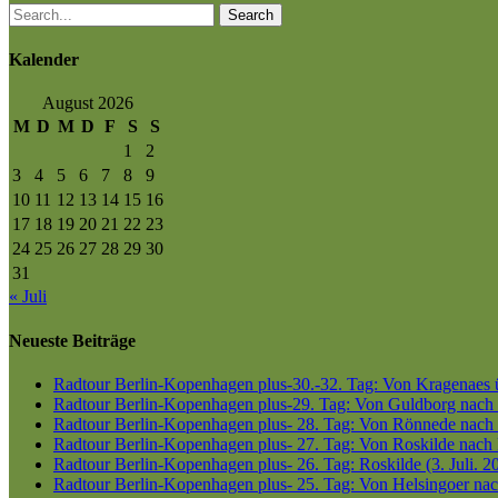
Search
Kalender
August 2026
M
D
M
D
F
S
S
1
2
3
4
5
6
7
8
9
10
11
12
13
14
15
16
17
18
19
20
21
22
23
24
25
26
27
28
29
30
31
« Juli
Neueste Beiträge
Radtour Berlin-Kopenhagen plus-30.-32. Tag: Von Kragenaes üb
Radtour Berlin-Kopenhagen plus-29. Tag: Von Guldborg nach K
Radtour Berlin-Kopenhagen plus- 28. Tag: Von Rönnede nach G
Radtour Berlin-Kopenhagen plus- 27. Tag: Von Roskilde nach 
Radtour Berlin-Kopenhagen plus- 26. Tag: Roskilde (3. Juli. 2
Radtour Berlin-Kopenhagen plus- 25. Tag: Von Helsingoer nach