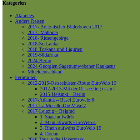
Kategorien
Aktuelles
Andere Reisen
2017- Bretonischer Bilderbogen 2017
2017- Mallorca
2018- Riesengebirge
2018-Sri Lanka
2018-Toskana und Ligurien
2019-Südafrika
2024-Berlin
2024-Georgien-Sagenumwobener Kaukasus
Mitteldeutschland
Fernrouten
2012-2015-Ostseeküsten-Route
EuroVelo 10
2012-2013-Mit der Ostsee fing es an!-
2015-Helsinki – Berlin
2017-Atlantik – Basel
Eurovelo 6
2017-La Moselle-Die Mosel7
2017-Leipzig – Belgrad
1. Saale aufwärts
2. Main abwärts
EuroVelo 4
3. Rhein aufwärts
EuroVelo 15
4. Donau
2018 Tour in die Uckermark