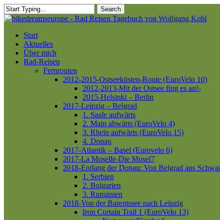
Skip
Search
to
Close
main
Search
content
Menu
Start
Aktuelles
Über mich
Rad-Reisen
Fernrouten
2012-2015-Ostseeküsten-Route (EuroVelo 10)
2012-2013-Mit der Ostsee fing es an!-
2015-Helsinki – Berlin
2017-Leipzig – Belgrad
1. Saale aufwärts
2. Main abwärts (EuroVelo 4)
3. Rhein aufwärts (EuroVelo 15)
4. Donau
2017-Atlantik – Basel (Eurovelo 6)
2017-La Moselle-Die Mosel7
2018-Entlang der Donau: Von Belgrad ans Schwa
1. Serbien
2. Bulgarien
3. Rumänien
2018-Von der Barentssee nach Leipzig
Iron Curtain Trail 1 (EuroVelo 13)