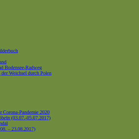
ilderbuch
and
und Bodensee-Radweg
 der Weichsel durch Polen
er Corona-Pandemie 2020
beln (03.07.-05.07.2017)
ndal
.08. – 23.08.2017)