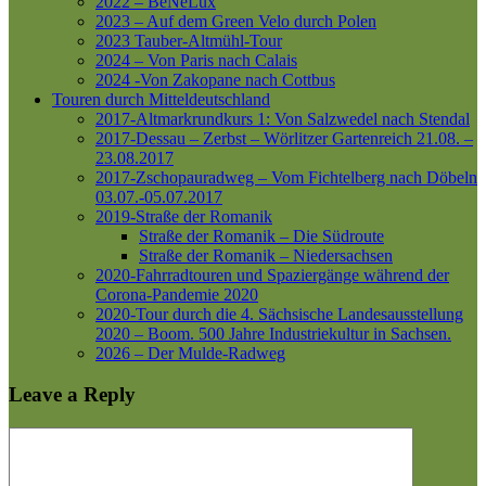
2022 – BeNeLux
2023 – Auf dem Green Velo durch Polen
2023 Tauber-Altmühl-Tour
2024 – Von Paris nach Calais
2024 -Von Zakopane nach Cottbus
Touren durch Mitteldeutschland
2017-Altmarkrundkurs 1: Von Salzwedel nach Stendal
2017-Dessau – Zerbst – Wörlitzer Gartenreich
21.08. –
23.08.2017
2017-Zschopauradweg – Vom Fichtelberg nach Döbeln
03.07.-05.07.2017
2019-Straße der Romanik
Straße der Romanik – Die Südroute
Straße der Romanik – Niedersachsen
2020-Fahrradtouren und Spaziergänge während der
Corona-Pandemie 2020
2020-Tour durch die 4. Sächsische Landesausstellung
2020 – Boom. 500 Jahre Industriekultur in Sachsen.
2026 – Der Mulde-Radweg
Leave a Reply