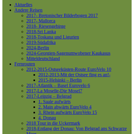
Aktuelles
Andere Reisen
2017- Bretonischer Bilderbogen 2017
2017- Mallorca
2018- Riesengebirge
2018-Sri Lanka
2018-Toskana und Ligurien
2019-Südafrika
2024-Berlin
2024-Georgien-Sagenumwobener Kaukasus
Mitteldeutschland
Fernrouten
2012-2015-Ostseeküsten-Route
EuroVelo 10
2012-2013-Mit der Ostsee fing es an!-
2015-Helsinki – Berlin
2017-Atlantik – Basel
Eurovelo 6
2017-La Moselle-Die Mosel7
2017-Leipzig – Belgrad
1. Saale aufwärts
2. Main abwärts
EuroVelo 4
3. Rhein aufwärts
EuroVelo 15
4. Donau
2018 Tour in die Uckermark
2018-Entlang der Donau: Von Belgrad ans Schwarze
Meer