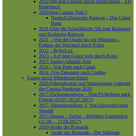
2020-Mit dem Fahrrad durch Deutschland – Ein
Bilderbuch
2020-Iron Curtain Trail 2
Deutsch-Deutscher Radweg – Das Grüne
Band
2021-Über die Schwäbische Alb zum Bodensee
und Bodensee-Radweg
2021 – Von der Quelle bis zur Mündung –
Entlang der Weichsel durch Polen
2022 – BeNeLux
2023 – Auf dem Green Velo durch Polen
2023 Tauber-Altmühl-Tour
2024 – Von Paris nach Calais
2024 -Von Zakopane nach Cottbus
Touren durch Mitteldeutschland
2020-Fahrradtouren und Spaziergänge während
der Corona-Pandemie 2020
2017-Zschopauradweg – Vom Fichtelberg nach
Döbeln (03.07.-05.07.2017)
2017-Altmarkrundkurs 1: Von Salzwedel nach
Stendal
2017-Dessau – Zerbst – Wörlitzer Gartenreich
(21.08. – 23.08.2017)
2019-Straße der Romanik
Straße der Romanik – Die Südroute