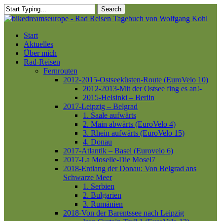
Skip
Search
to
Close
main
Search
content
Menu
Start
Aktuelles
Über mich
Rad-Reisen
Fernrouten
2012-2015-Ostseeküsten-Route (EuroVelo 10)
2012-2013-Mit der Ostsee fing es an!-
2015-Helsinki – Berlin
2017-Leipzig – Belgrad
1. Saale aufwärts
2. Main abwärts (EuroVelo 4)
3. Rhein aufwärts (EuroVelo 15)
4. Donau
2017-Atlantik – Basel (Eurovelo 6)
2017-La Moselle-Die Mosel7
2018-Entlang der Donau: Von Belgrad ans
Schwarze Meer
1. Serbien
2. Bulgarien
3. Rumänien
2018-Von der Barentssee nach Leipzig