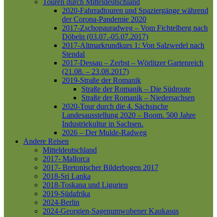
Touren durch Mitteldeutschland
2020-Fahrradtouren und Spaziergänge während
der Corona-Pandemie 2020
2017-Zschopauradweg – Vom Fichtelberg nach
Döbeln (03.07.-05.07.2017)
2017-Altmarkrundkurs 1: Von Salzwedel nach
Stendal
2017-Dessau – Zerbst – Wörlitzer Gartenreich
(21.08. – 23.08.2017)
2019-Straße der Romanik
Straße der Romanik – Die Südroute
Straße der Romanik – Niedersachsen
2020-Tour durch die 4. Sächsische
Landesausstellung 2020 – Boom. 500 Jahre
Industriekultur in Sachsen.
2026 – Der Mulde-Radweg
Andere Reisen
Mitteldeutschland
2017- Mallorca
2017- Bretonischer Bilderbogen 2017
2018-Sri Lanka
2018-Toskana und Ligurien
2019-Südafrika
2024-Berlin
2024-Georgien-Sagenumwobener Kaukasus