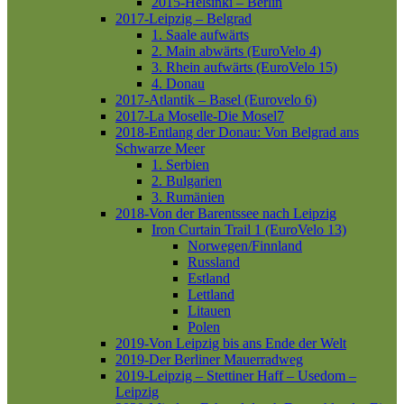
2015-Helsinki – Berlin
2017-Leipzig – Belgrad
1. Saale aufwärts
2. Main abwärts (EuroVelo 4)
3. Rhein aufwärts (EuroVelo 15)
4. Donau
2017-Atlantik – Basel (Eurovelo 6)
2017-La Moselle-Die Mosel7
2018-Entlang der Donau: Von Belgrad ans
Schwarze Meer
1. Serbien
2. Bulgarien
3. Rumänien
2018-Von der Barentssee nach Leipzig
Iron Curtain Trail 1 (EuroVelo 13)
Norwegen/Finnland
Russland
Estland
Lettland
Litauen
Polen
2019-Von Leipzig bis ans Ende der Welt
2019-Der Berliner Mauerradweg
2019-Leipzig – Stettiner Haff – Usedom –
Leipzig