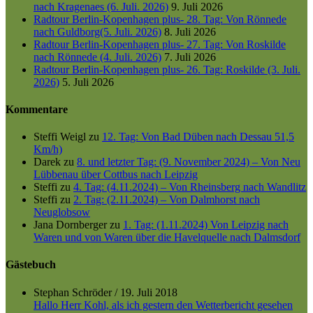
nach Kragenaes (6. Juli. 2026)
9. Juli 2026
Radtour Berlin-Kopenhagen plus- 28. Tag: Von Rönnede
nach Guldborg(5. Juli. 2026)
8. Juli 2026
Radtour Berlin-Kopenhagen plus- 27. Tag: Von Roskilde
nach Rönnede (4. Juli. 2026)
7. Juli 2026
Radtour Berlin-Kopenhagen plus- 26. Tag: Roskilde (3. Juli.
2026)
5. Juli 2026
Kommentare
Steffi Weigl
zu
12. Tag: Von Bad Düben nach Dessau 51,5
Km/h)
Darek
zu
8. und letzter Tag: (9. November 2024) – Von Neu
Lübbenau über Cottbus nach Leipzig
Steffi
zu
4. Tag: (4.11.2024) – Von Rheinsberg nach Wandlitz
Steffi
zu
2. Tag: (2.11.2024) – Von Dalmhorst nach
Neuglobsow
Jana Dornberger
zu
1. Tag: (1.11.2024) Von Leipzig nach
Waren und von Waren über die Havelquelle nach Dalmsdorf
Gästebuch
Stephan Schröder
/
19. Juli 2018
Hallo Herr Kohl, als ich gestern den Wetterbericht gesehen