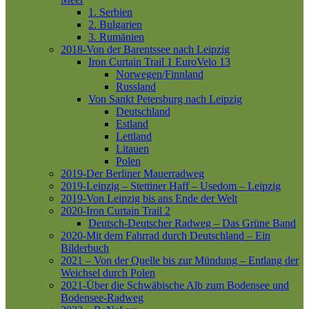
1. Serbien
2. Bulgarien
3. Rumänien
2018-Von der Barentssee nach Leipzig
Iron Curtain Trail 1
EuroVelo 13
Norwegen/Finnland
Russland
Von Sankt Petersburg nach Leipzig
Deutschland
Estland
Lettland
Litauen
Polen
2019-Der Berliner Mauerradweg
2019-Leipzig – Stettiner Haff – Usedom – Leipzig
2019-Von Leipzig bis ans Ende der Welt
2020-Iron Curtain Trail 2
Deutsch-Deutscher Radweg – Das Grüne Band
2020-Mit dem Fahrrad durch Deutschland – Ein
Bilderbuch
2021 – Von der Quelle bis zur Mündung – Entlang der
Weichsel durch Polen
2021-Über die Schwäbische Alb zum Bodensee und
Bodensee-Radweg