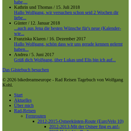
habe,...
Kathrin und Thomas
/
15. Juli 2018
Hallo Wolfgang, wir versuchen schon seid 2 Wochen dir
liebe...
Günter
/
12. Januar 2018
...auch aus Jena die besten Wünsche für's neue (Kalender-
wie...
Franziska Klaren
/
16. Dezember 2017
Hallo Wolfgang, schön dass wir uns gerade kennen gelernt
haben...
Andrea
/
5. Juni 2017
Grüß dich Wolfgang, über Lukas und Elis bin ich auf...
Das Gästebuch besuchen
© 2026 bikedreamseurope - Rad Reisen Tagebuch von Wolfgang
Kohl.
Close
Start
Menu
Aktuelles
Über mich
Rad-Reisen
Fernrouten
2012-2015-Ostseeküsten-Route (EuroVelo 10)
2012-2013-Mit der Ostsee fing es an!-