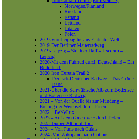
Iron Curtain Trail 1 (EuroVelo 13)
Norwegen/Finnland
Russland
Estland
Lettland
Litauen
Polen
2019-Von Leipzig bis ans Ende der Welt
2019-Der Berliner Mauerradweg
2019-Leipzig – Stettiner Haff – Usedom –
Leipzig
2020-Mit dem Fahrrad durch Deutschland – Ein
Bilderbuch
2020-Iron Curtain Trail 2
Deutsch-Deutscher Radweg – Das Grüne
Band
2021-Über die Schwäbische Alb zum Bodensee
und Bodensee-Radweg
2021 – Von der Quelle bis zur Mündung –
Entlang der Weichsel durch Polen
2022 – BeNeLux
2023 – Auf dem Green Velo durch Polen
2023 Tauber-Altmühl-Tour
2024 – Von Paris nach Calais
2024 -Von Zakopane nach Cottbus