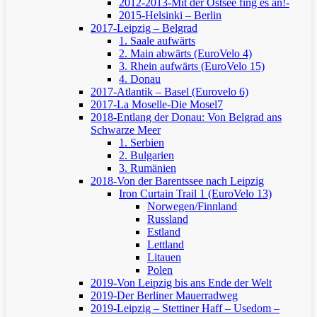
2012-2013-Mit der Ostsee fing es an!-
2015-Helsinki – Berlin
2017-Leipzig – Belgrad
1. Saale aufwärts
2. Main abwärts (EuroVelo 4)
3. Rhein aufwärts (EuroVelo 15)
4. Donau
2017-Atlantik – Basel (Eurovelo 6)
2017-La Moselle-Die Mosel7
2018-Entlang der Donau: Von Belgrad ans
Schwarze Meer
1. Serbien
2. Bulgarien
3. Rumänien
2018-Von der Barentssee nach Leipzig
Iron Curtain Trail 1 (EuroVelo 13)
Norwegen/Finnland
Russland
Estland
Lettland
Litauen
Polen
2019-Von Leipzig bis ans Ende der Welt
2019-Der Berliner Mauerradweg
2019-Leipzig – Stettiner Haff – Usedom –