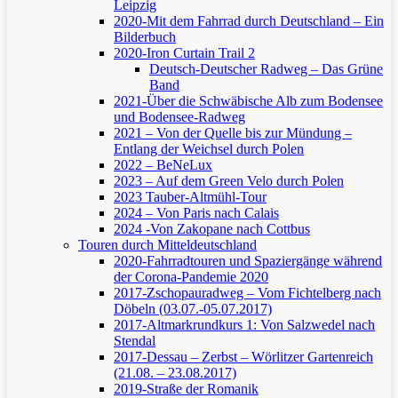
Leipzig
2020-Mit dem Fahrrad durch Deutschland – Ein
Bilderbuch
2020-Iron Curtain Trail 2
Deutsch-Deutscher Radweg – Das Grüne
Band
2021-Über die Schwäbische Alb zum Bodensee
und Bodensee-Radweg
2021 – Von der Quelle bis zur Mündung –
Entlang der Weichsel durch Polen
2022 – BeNeLux
2023 – Auf dem Green Velo durch Polen
2023 Tauber-Altmühl-Tour
2024 – Von Paris nach Calais
2024 -Von Zakopane nach Cottbus
Touren durch Mitteldeutschland
2020-Fahrradtouren und Spaziergänge während
der Corona-Pandemie 2020
2017-Zschopauradweg – Vom Fichtelberg nach
Döbeln (03.07.-05.07.2017)
2017-Altmarkrundkurs 1: Von Salzwedel nach
Stendal
2017-Dessau – Zerbst – Wörlitzer Gartenreich
(21.08. – 23.08.2017)
2019-Straße der Romanik