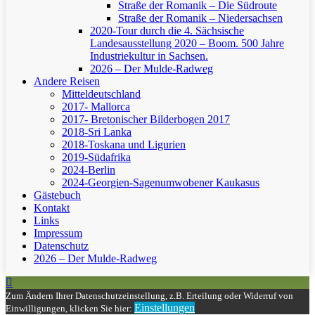
Straße der Romanik – Die Südroute
Straße der Romanik – Niedersachsen
2020-Tour durch die 4. Sächsische
Landesausstellung 2020 – Boom. 500 Jahre
Industriekultur in Sachsen.
2026 – Der Mulde-Radweg
Andere Reisen
Mitteldeutschland
2017- Mallorca
2017- Bretonischer Bilderbogen 2017
2018-Sri Lanka
2018-Toskana und Ligurien
2019-Südafrika
2024-Berlin
2024-Georgien-Sagenumwobener Kaukasus
Gästebuch
Kontakt
Links
Impressum
Datenschutz
2026 – Der Mulde-Radweg
Zum Ändern Ihrer Datenschutzeinstellung, z.B. Erteilung oder Widerruf von
Einstellungen
Einwilligungen, klicken Sie hier: