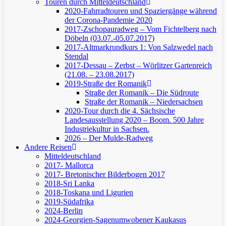
Touren durch Mitteldeutschland
2020-Fahrradtouren und Spaziergänge während
der Corona-Pandemie 2020
2017-Zschopauradweg – Vom Fichtelberg nach
Döbeln (03.07.-05.07.2017)
2017-Altmarkrundkurs 1: Von Salzwedel nach
Stendal
2017-Dessau – Zerbst – Wörlitzer Gartenreich
(21.08. – 23.08.2017)
2019-Straße der Romanik
Straße der Romanik – Die Südroute
Straße der Romanik – Niedersachsen
2020-Tour durch die 4. Sächsische
Landesausstellung 2020 – Boom. 500 Jahre
Industriekultur in Sachsen.
2026 – Der Mulde-Radweg
Andere Reisen
Mitteldeutschland
2017- Mallorca
2017- Bretonischer Bilderbogen 2017
2018-Sri Lanka
2018-Toskana und Ligurien
2019-Südafrika
2024-Berlin
2024-Georgien-Sagenumwobener Kaukasus