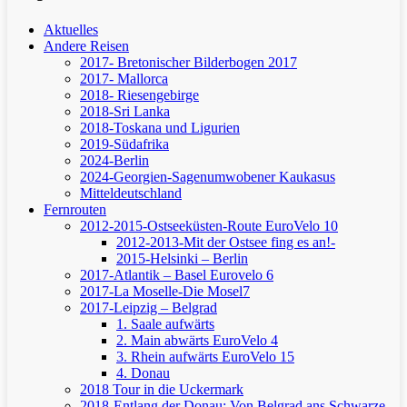
Aktuelles
Andere Reisen
2017- Bretonischer Bilderbogen 2017
2017- Mallorca
2018- Riesengebirge
2018-Sri Lanka
2018-Toskana und Ligurien
2019-Südafrika
2024-Berlin
2024-Georgien-Sagenumwobener Kaukasus
Mitteldeutschland
Fernrouten
2012-2015-Ostseeküsten-Route
EuroVelo 10
2012-2013-Mit der Ostsee fing es an!-
2015-Helsinki – Berlin
2017-Atlantik – Basel
Eurovelo 6
2017-La Moselle-Die Mosel7
2017-Leipzig – Belgrad
1. Saale aufwärts
2. Main abwärts
EuroVelo 4
3. Rhein aufwärts
EuroVelo 15
4. Donau
2018 Tour in die Uckermark
2018-Entlang der Donau: Von Belgrad ans Schwarze