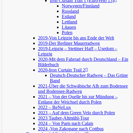
Iron Curtain Trail 1 (EuroVelo 13)
Norwegen/Finnland
Russland
Estland
Lettland
Litauen
Polen
2019-Von Leipzig bis ans Ende der Welt
2019-Der Berliner Mauerradweg
2019-Leipzig – Stettiner Haff – Usedom –
Leipzig
2020-Mit dem Fahrrad durch Deutschland – Ein
Bilderbuch
2020-Iron Curtain Trail 2
Deutsch-Deutscher Radweg – Das Grüne
Band
2021-Über die Schwäbische Alb zum Bodensee
und Bodensee-Radweg
2021 – Von der Quelle bis zur Mündung –
Entlang der Weichsel durch Polen
2022 – BeNeLux
2023 – Auf dem Green Velo durch Polen
2023 Tauber-Altmühl-Tour
2024 – Von Paris nach Calais
2024 -Von Zakopane nach Cottbus