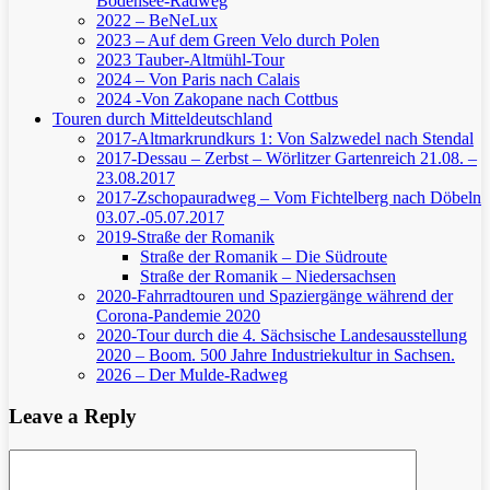
Bodensee-Radweg
2022 – BeNeLux
2023 – Auf dem Green Velo durch Polen
2023 Tauber-Altmühl-Tour
2024 – Von Paris nach Calais
2024 -Von Zakopane nach Cottbus
Touren durch Mitteldeutschland
2017-Altmarkrundkurs 1: Von Salzwedel nach Stendal
2017-Dessau – Zerbst – Wörlitzer Gartenreich
21.08. –
23.08.2017
2017-Zschopauradweg – Vom Fichtelberg nach Döbeln
03.07.-05.07.2017
2019-Straße der Romanik
Straße der Romanik – Die Südroute
Straße der Romanik – Niedersachsen
2020-Fahrradtouren und Spaziergänge während der
Corona-Pandemie 2020
2020-Tour durch die 4. Sächsische Landesausstellung
2020 – Boom. 500 Jahre Industriekultur in Sachsen.
2026 – Der Mulde-Radweg
Leave a Reply