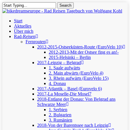
Skip
Search
to
Close
main
Search
content
Menu
Start
Aktuelles
Über mich
Rad-Reisen
Fernrouten
2012-2015-Ostseeküsten-Route (EuroVelo 10)
2012-2013-Mit der Ostsee fing es an!-
2015-Helsinki – Berlin
2017-Leipzig – Belgrad
1. Saale aufwärts
2. Main abwärts (EuroVelo 4)
3. Rhein aufwärts (EuroVelo 15)
4. Donau
2017-Atlantik – Basel (Eurovelo 6)
2017-La Moselle-Die Mosel7
2018-Entlang der Donau: Von Belgrad ans
Schwarze Meer
1. Serbien
2. Bulgarien
3. Rumänien
2018-Von der Barentssee nach Leipzig