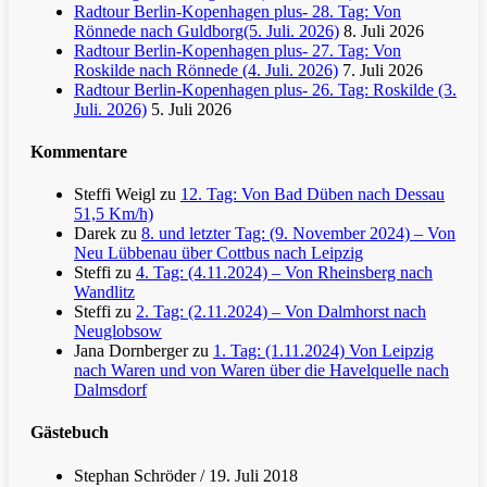
Radtour Berlin-Kopenhagen plus- 28. Tag: Von
Rönnede nach Guldborg(5. Juli. 2026)
8. Juli 2026
Radtour Berlin-Kopenhagen plus- 27. Tag: Von
Roskilde nach Rönnede (4. Juli. 2026)
7. Juli 2026
Radtour Berlin-Kopenhagen plus- 26. Tag: Roskilde (3.
Juli. 2026)
5. Juli 2026
Kommentare
Steffi Weigl
zu
12. Tag: Von Bad Düben nach Dessau
51,5 Km/h)
Darek
zu
8. und letzter Tag: (9. November 2024) – Von
Neu Lübbenau über Cottbus nach Leipzig
Steffi
zu
4. Tag: (4.11.2024) – Von Rheinsberg nach
Wandlitz
Steffi
zu
2. Tag: (2.11.2024) – Von Dalmhorst nach
Neuglobsow
Jana Dornberger
zu
1. Tag: (1.11.2024) Von Leipzig
nach Waren und von Waren über die Havelquelle nach
Dalmsdorf
Gästebuch
Stephan Schröder
/
19. Juli 2018