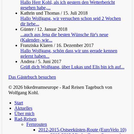
Hallo Herr Kohl, als ich gestern den Wetterbericht
gesehen habe,...
Kathrin und Thomas
/
15. Juli 2018
Hallo Wolfgang, wir versuchen schon seid 2 Wochen
dir liebe...
Günter
/
12. Januar 2018
...auch aus Jena die besten Wünsche für's neue
(Kalender- wie...
Franziska Klaren
/
16. Dezember 2017
Hallo Wolfgang, schön dass wir uns gerade kennen
gelernt haben...
Andrea
/
5. Juni 2017
Grüß dich Wolfgang, über Lukas und Elis bin ich auf...
Das Gästebuch besuchen
© 2026 bikedreamseurope - Rad Reisen Tagebuch von
Wolfgang Kohl.
Clos
Start
Men
Aktuelles
Über mich
Rad-Reisen
Fernrouten
2012-2015-Ostseeküsten-Route (EuroVelo 10)