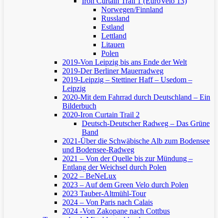
Iron Curtain Trail 1 (EuroVelo 13)
Norwegen/Finnland
Russland
Estland
Lettland
Litauen
Polen
2019-Von Leipzig bis ans Ende der Welt
2019-Der Berliner Mauerradweg
2019-Leipzig – Stettiner Haff – Usedom –
Leipzig
2020-Mit dem Fahrrad durch Deutschland – Ein
Bilderbuch
2020-Iron Curtain Trail 2
Deutsch-Deutscher Radweg – Das Grüne
Band
2021-Über die Schwäbische Alb zum Bodensee
und Bodensee-Radweg
2021 – Von der Quelle bis zur Mündung –
Entlang der Weichsel durch Polen
2022 – BeNeLux
2023 – Auf dem Green Velo durch Polen
2023 Tauber-Altmühl-Tour
2024 – Von Paris nach Calais
2024 -Von Zakopane nach Cottbus