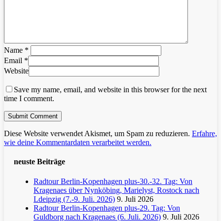
Name
*
Email
*
Website
Save my name, email, and website in this browser for the next
time I comment.
Diese Website verwendet Akismet, um Spam zu reduzieren.
Erfahre,
wie deine Kommentardaten verarbeitet werden.
neuste Beiträge
Radtour Berlin-Kopenhagen plus-30.-32. Tag: Von
Kragenaes über Nynköbing, Marielyst, Rostock nach
Ldeipzig (7.-9. Juli. 2026)
9. Juli 2026
Radtour Berlin-Kopenhagen plus-29. Tag: Von
Guldborg nach Kragenaes (6. Juli. 2026)
9. Juli 2026