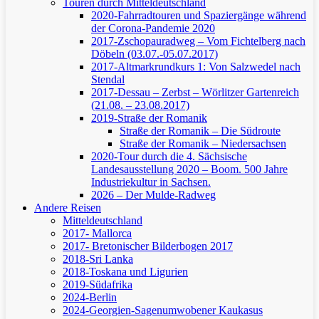
Touren durch Mitteldeutschland
2020-Fahrradtouren und Spaziergänge während
der Corona-Pandemie 2020
2017-Zschopauradweg – Vom Fichtelberg nach
Döbeln (03.07.-05.07.2017)
2017-Altmarkrundkurs 1: Von Salzwedel nach
Stendal
2017-Dessau – Zerbst – Wörlitzer Gartenreich
(21.08. – 23.08.2017)
2019-Straße der Romanik
Straße der Romanik – Die Südroute
Straße der Romanik – Niedersachsen
2020-Tour durch die 4. Sächsische
Landesausstellung 2020 – Boom. 500 Jahre
Industriekultur in Sachsen.
2026 – Der Mulde-Radweg
Andere Reisen
Mitteldeutschland
2017- Mallorca
2017- Bretonischer Bilderbogen 2017
2018-Sri Lanka
2018-Toskana und Ligurien
2019-Südafrika
2024-Berlin
2024-Georgien-Sagenumwobener Kaukasus