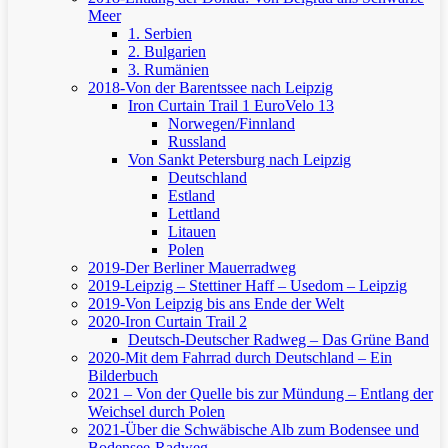
Meer
1. Serbien
2. Bulgarien
3. Rumänien
2018-Von der Barentssee nach Leipzig
Iron Curtain Trail 1
EuroVelo 13
Norwegen/Finnland
Russland
Von Sankt Petersburg nach Leipzig
Deutschland
Estland
Lettland
Litauen
Polen
2019-Der Berliner Mauerradweg
2019-Leipzig – Stettiner Haff – Usedom – Leipzig
2019-Von Leipzig bis ans Ende der Welt
2020-Iron Curtain Trail 2
Deutsch-Deutscher Radweg – Das Grüne Band
2020-Mit dem Fahrrad durch Deutschland – Ein
Bilderbuch
2021 – Von der Quelle bis zur Mündung – Entlang der
Weichsel durch Polen
2021-Über die Schwäbische Alb zum Bodensee und
Bodensee-Radweg