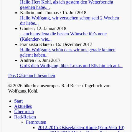
Hallo Herr Kohl, als ich gestern den Wetterbericht
gesehen habe,...
Kathrin und Thomas
/
15. Juli 2018
Hallo Wolfgang, wir versuchen schon seid 2 Wochen
dir liebe...
Günter
/
12. Januar 2018
...auch aus Jena die besten Wünsche für's neue
(Kalender- wie...
Franziska Klaren
/
16. Dezember 2017
Hallo Wolfgang, schön dass wir uns gerade kennen
gelernt haben...
Andrea
/
5. Juni 2017
Grüß dich Wolfgang, über Lukas und Elis bin ich auf...
Das Gästebuch besuchen
© 2026 bikedreamseurope - Rad Reisen Tagebuch von
Wolfgang Kohl.
Clos
Start
Men
Aktuelles
Über mich
Rad-Reisen
Fernrouten
2012-2015-Ostseeküsten-Route (EuroVelo 10)