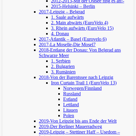
2012-2013-Mit der Ostsee fing es an!-
2015-Helsinki – Berlin
2017-Leipzig – Belgrad
1. Saale aufwärts
2. Main abwärts (EuroVelo 4)
3. Rhein aufwärts (EuroVelo 15)
4. Donau
2017-Atlantik – Basel (Eurovelo 6)
2017-La Moselle-Die Mosel7
2018-Entlang der Donau: Von Belgrad ans
Schwarze Meer
1. Serbien
2. Bulgarien
3. Rumänien
2018-Von der Barentssee nach Leipzig
Iron Curtain Trail 1 (EuroVelo 13)
Norwegen/Finnland
Russland
Estland
Lettland
Litauen
Polen
2019-Von Leipzig bis ans Ende der Welt
2019-Der Berliner Mauerradweg
2019-Leipzig – Stettiner Haff – Usedom –