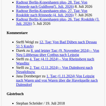
Radtour Berlin-Kopenhagen plus- 28. Tag: Von
Rönnede nach Guldborg(5. Juli. 2026)
8. Juli 2026
Radtour Berlin-Kopenhagen plus- 27. Tag: Von
Roskilde nach Rönnede (4. Juli. 2026)
7. Juli 2026
Radtour Berlin-Kopenhagen plus- 26. Tag: Roskilde (3.
Juli. 2026)
5. Juli 2026
Kommentare
Steffi Weigl
zu
12. Tag: Von Bad Düben nach Dessau
51,5 Km/h)
Darek
zu
8. und letzter Tag: (9. November 2024) – Von
Neu Lübbenau über Cottbus nach Leipzig
Steffi
zu
4. Tag: (4.11.2024) – Von Rheinsberg nach
Wandlitz
Steffi
zu
2. Tag: (2.11.2024) – Von Dalmhorst nach
Neuglobsow
Jana Dornberger
zu
1. Tag: (1.11.2024) Von Leipzig
nach Waren und von Waren über die Havelquelle nach
Dalmsdorf
Gästebuch
Stephan Schröder
/
19. Juli 2018