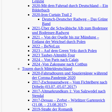
Leipzig
2020-Mit dem Fahrrad durch Deutschland – Ein
Bilderbuch
2020-Iron Curtain Trail 2
Deutsch-Deutscher Radweg – Das Grüne
Band
2021-Über die Schwäbische Alb zum Bodensee
und Bodensee-Radweg
2021 – Von der Quelle bis zur Mündung –
Entlang der Weichsel durch Polen
2022 – BeNeLux
2023 – Auf dem Green Velo durch Polen
2023 Tauber-Altmühl-Tour
2024 – Von Paris nach Calais
2024 -Von Zakopane nach Cottbus
Touren durch Mitteldeutschland
2020-Fahrradtouren und Spaziergänge während
der Corona-Pandemie 2020
2017-Zschopauradweg – Vom Fichtelberg nach
Döbeln (03.07.-05.07.2017)
2017-Altmarkrundkurs 1: Von Salzwedel nach
Stendal
2017-Dessau – Zerbst – Wörlitzer Gartenreich
(21.08. – 23.08.2017)
2019-Straße der Romanik