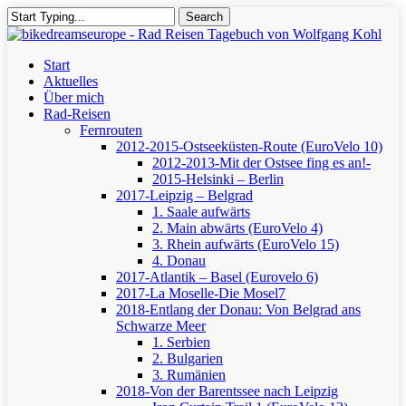
Skip
Search
to
Close
main
Search
content
Menu
Start
Aktuelles
Über mich
Rad-Reisen
Fernrouten
2012-2015-Ostseeküsten-Route (EuroVelo 10)
2012-2013-Mit der Ostsee fing es an!-
2015-Helsinki – Berlin
2017-Leipzig – Belgrad
1. Saale aufwärts
2. Main abwärts (EuroVelo 4)
3. Rhein aufwärts (EuroVelo 15)
4. Donau
2017-Atlantik – Basel (Eurovelo 6)
2017-La Moselle-Die Mosel7
2018-Entlang der Donau: Von Belgrad ans
Schwarze Meer
1. Serbien
2. Bulgarien
3. Rumänien
2018-Von der Barentssee nach Leipzig