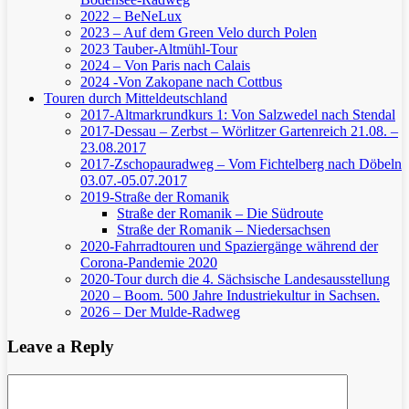
2022 – BeNeLux
2023 – Auf dem Green Velo durch Polen
2023 Tauber-Altmühl-Tour
2024 – Von Paris nach Calais
2024 -Von Zakopane nach Cottbus
Touren durch Mitteldeutschland
2017-Altmarkrundkurs 1: Von Salzwedel nach Stendal
2017-Dessau – Zerbst – Wörlitzer Gartenreich
21.08. –
23.08.2017
2017-Zschopauradweg – Vom Fichtelberg nach Döbeln
03.07.-05.07.2017
2019-Straße der Romanik
Straße der Romanik – Die Südroute
Straße der Romanik – Niedersachsen
2020-Fahrradtouren und Spaziergänge während der
Corona-Pandemie 2020
2020-Tour durch die 4. Sächsische Landesausstellung
2020 – Boom. 500 Jahre Industriekultur in Sachsen.
2026 – Der Mulde-Radweg
Leave a Reply