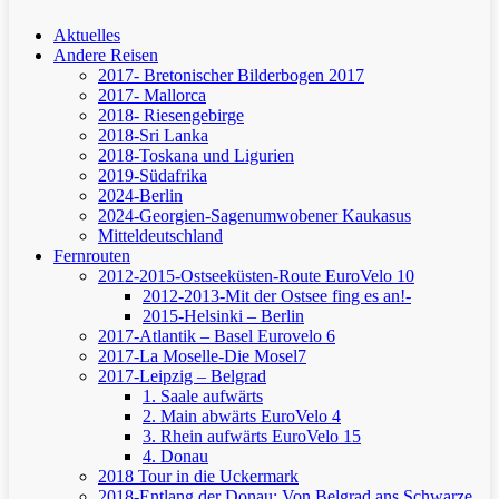
Aktuelles
Andere Reisen
2017- Bretonischer Bilderbogen 2017
2017- Mallorca
2018- Riesengebirge
2018-Sri Lanka
2018-Toskana und Ligurien
2019-Südafrika
2024-Berlin
2024-Georgien-Sagenumwobener Kaukasus
Mitteldeutschland
Fernrouten
2012-2015-Ostseeküsten-Route
EuroVelo 10
2012-2013-Mit der Ostsee fing es an!-
2015-Helsinki – Berlin
2017-Atlantik – Basel
Eurovelo 6
2017-La Moselle-Die Mosel7
2017-Leipzig – Belgrad
1. Saale aufwärts
2. Main abwärts
EuroVelo 4
3. Rhein aufwärts
EuroVelo 15
4. Donau
2018 Tour in die Uckermark
2018-Entlang der Donau: Von Belgrad ans Schwarze