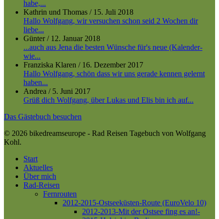
habe,...
Kathrin und Thomas
/
15. Juli 2018
Hallo Wolfgang, wir versuchen schon seid 2 Wochen dir
liebe...
Günter
/
12. Januar 2018
...auch aus Jena die besten Wünsche für's neue (Kalender-
wie...
Franziska Klaren
/
16. Dezember 2017
Hallo Wolfgang, schön dass wir uns gerade kennen gelernt
haben...
Andrea
/
5. Juni 2017
Grüß dich Wolfgang, über Lukas und Elis bin ich auf...
Das Gästebuch besuchen
© 2026 bikedreamseurope - Rad Reisen Tagebuch von Wolfgang
Kohl.
Close
Start
Menu
Aktuelles
Über mich
Rad-Reisen
Fernrouten
2012-2015-Ostseeküsten-Route (EuroVelo 10)
2012-2013-Mit der Ostsee fing es an!-