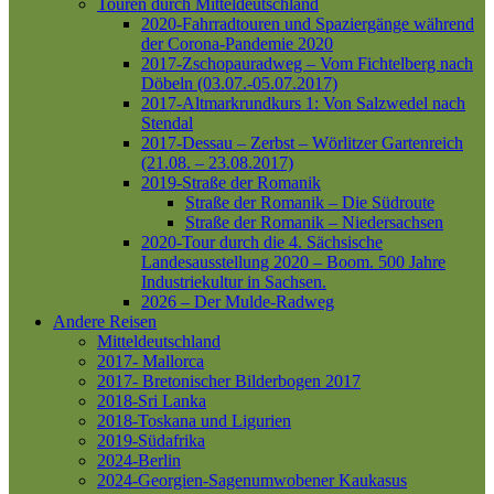
Touren durch Mitteldeutschland
2020-Fahrradtouren und Spaziergänge während
der Corona-Pandemie 2020
2017-Zschopauradweg – Vom Fichtelberg nach
Döbeln (03.07.-05.07.2017)
2017-Altmarkrundkurs 1: Von Salzwedel nach
Stendal
2017-Dessau – Zerbst – Wörlitzer Gartenreich
(21.08. – 23.08.2017)
2019-Straße der Romanik
Straße der Romanik – Die Südroute
Straße der Romanik – Niedersachsen
2020-Tour durch die 4. Sächsische
Landesausstellung 2020 – Boom. 500 Jahre
Industriekultur in Sachsen.
2026 – Der Mulde-Radweg
Andere Reisen
Mitteldeutschland
2017- Mallorca
2017- Bretonischer Bilderbogen 2017
2018-Sri Lanka
2018-Toskana und Ligurien
2019-Südafrika
2024-Berlin
2024-Georgien-Sagenumwobener Kaukasus