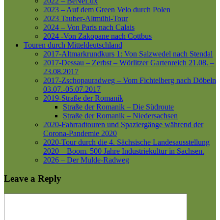
2022 – BeNeLux
2023 – Auf dem Green Velo durch Polen
2023 Tauber-Altmühl-Tour
2024 – Von Paris nach Calais
2024 -Von Zakopane nach Cottbus
Touren durch Mitteldeutschland
2017-Altmarkrundkurs 1: Von Salzwedel nach Stendal
2017-Dessau – Zerbst – Wörlitzer Gartenreich
21.08. –
23.08.2017
2017-Zschopauradweg – Vom Fichtelberg nach Döbeln
03.07.-05.07.2017
2019-Straße der Romanik
Straße der Romanik – Die Südroute
Straße der Romanik – Niedersachsen
2020-Fahrradtouren und Spaziergänge während der
Corona-Pandemie 2020
2020-Tour durch die 4. Sächsische Landesausstellung
2020 – Boom. 500 Jahre Industriekultur in Sachsen.
2026 – Der Mulde-Radweg
Leave a Reply