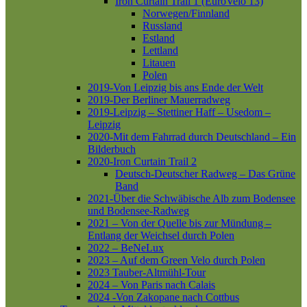
Iron Curtain Trail 1 (EuroVelo 13)
Norwegen/Finnland
Russland
Estland
Lettland
Litauen
Polen
2019-Von Leipzig bis ans Ende der Welt
2019-Der Berliner Mauerradweg
2019-Leipzig – Stettiner Haff – Usedom –
Leipzig
2020-Mit dem Fahrrad durch Deutschland – Ein
Bilderbuch
2020-Iron Curtain Trail 2
Deutsch-Deutscher Radweg – Das Grüne
Band
2021-Über die Schwäbische Alb zum Bodensee
und Bodensee-Radweg
2021 – Von der Quelle bis zur Mündung –
Entlang der Weichsel durch Polen
2022 – BeNeLux
2023 – Auf dem Green Velo durch Polen
2023 Tauber-Altmühl-Tour
2024 – Von Paris nach Calais
2024 -Von Zakopane nach Cottbus