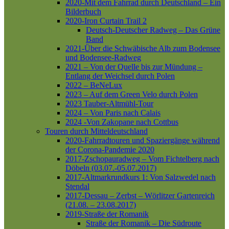
2020-Mit dem Fahrrad durch Deutschland – Ein
Bilderbuch
2020-Iron Curtain Trail 2
Deutsch-Deutscher Radweg – Das Grüne
Band
2021-Über die Schwäbische Alb zum Bodensee
und Bodensee-Radweg
2021 – Von der Quelle bis zur Mündung –
Entlang der Weichsel durch Polen
2022 – BeNeLux
2023 – Auf dem Green Velo durch Polen
2023 Tauber-Altmühl-Tour
2024 – Von Paris nach Calais
2024 -Von Zakopane nach Cottbus
Touren durch Mitteldeutschland
2020-Fahrradtouren und Spaziergänge während
der Corona-Pandemie 2020
2017-Zschopauradweg – Vom Fichtelberg nach
Döbeln (03.07.-05.07.2017)
2017-Altmarkrundkurs 1: Von Salzwedel nach
Stendal
2017-Dessau – Zerbst – Wörlitzer Gartenreich
(21.08. – 23.08.2017)
2019-Straße der Romanik
Straße der Romanik – Die Südroute