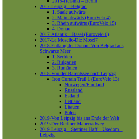
2015-Helsinki – Berlin
2017-Leipzig – Belgrad
1. Saale aufwärts
2. Main abwärts (EuroVelo 4)
3. Rhein aufwärts (EuroVelo 15)
4. Donau
2017-Atlantik – Basel (Eurovelo 6)
2017-La Moselle-Die Mosel7
2018-Entlang der Donau: Von Belgrad ans
Schwarze Meer
1. Serbien
2. Bulgarien
3. Rumänien
2018-Von der Barentssee nach Leipzig
Iron Curtain Trail 1 (EuroVelo 13)
Norwegen/Finnland
Russland
Estland
Lettland
Litauen
Polen
2019-Von Leipzig bis ans Ende der Welt
2019-Der Berliner Mauerradweg
2019-Leipzig – Stettiner Haff – Usedom –
Leipzig