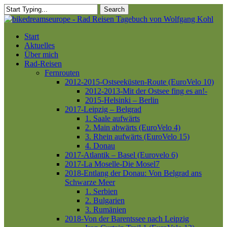
Skip
Search
to
Close
main
Search
content
Menu
Start
Aktuelles
Über mich
Rad-Reisen
Fernrouten
2012-2015-Ostseeküsten-Route (EuroVelo 10)
2012-2013-Mit der Ostsee fing es an!-
2015-Helsinki – Berlin
2017-Leipzig – Belgrad
1. Saale aufwärts
2. Main abwärts (EuroVelo 4)
3. Rhein aufwärts (EuroVelo 15)
4. Donau
2017-Atlantik – Basel (Eurovelo 6)
2017-La Moselle-Die Mosel7
2018-Entlang der Donau: Von Belgrad ans
Schwarze Meer
1. Serbien
2. Bulgarien
3. Rumänien
2018-Von der Barentssee nach Leipzig