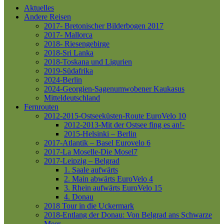
Aktuelles
Andere Reisen
2017- Bretonischer Bilderbogen 2017
2017- Mallorca
2018- Riesengebirge
2018-Sri Lanka
2018-Toskana und Ligurien
2019-Südafrika
2024-Berlin
2024-Georgien-Sagenumwobener Kaukasus
Mitteldeutschland
Fernrouten
2012-2015-Ostseeküsten-Route
EuroVelo 10
2012-2013-Mit der Ostsee fing es an!-
2015-Helsinki – Berlin
2017-Atlantik – Basel
Eurovelo 6
2017-La Moselle-Die Mosel7
2017-Leipzig – Belgrad
1. Saale aufwärts
2. Main abwärts
EuroVelo 4
3. Rhein aufwärts
EuroVelo 15
4. Donau
2018 Tour in die Uckermark
2018-Entlang der Donau: Von Belgrad ans Schwarze
Meer