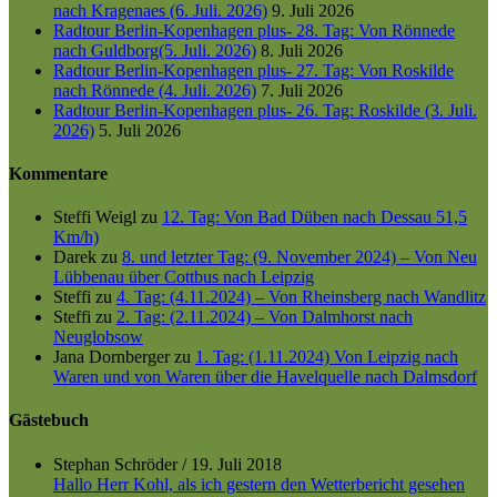
nach Kragenaes (6. Juli. 2026)
9. Juli 2026
Radtour Berlin-Kopenhagen plus- 28. Tag: Von Rönnede
nach Guldborg(5. Juli. 2026)
8. Juli 2026
Radtour Berlin-Kopenhagen plus- 27. Tag: Von Roskilde
nach Rönnede (4. Juli. 2026)
7. Juli 2026
Radtour Berlin-Kopenhagen plus- 26. Tag: Roskilde (3. Juli.
2026)
5. Juli 2026
Kommentare
Steffi Weigl
zu
12. Tag: Von Bad Düben nach Dessau 51,5
Km/h)
Darek
zu
8. und letzter Tag: (9. November 2024) – Von Neu
Lübbenau über Cottbus nach Leipzig
Steffi
zu
4. Tag: (4.11.2024) – Von Rheinsberg nach Wandlitz
Steffi
zu
2. Tag: (2.11.2024) – Von Dalmhorst nach
Neuglobsow
Jana Dornberger
zu
1. Tag: (1.11.2024) Von Leipzig nach
Waren und von Waren über die Havelquelle nach Dalmsdorf
Gästebuch
Stephan Schröder
/
19. Juli 2018
Hallo Herr Kohl, als ich gestern den Wetterbericht gesehen