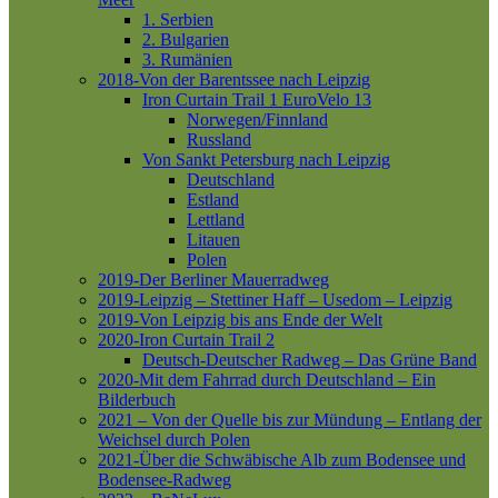
1. Serbien
2. Bulgarien
3. Rumänien
2018-Von der Barentssee nach Leipzig
Iron Curtain Trail 1
EuroVelo 13
Norwegen/Finnland
Russland
Von Sankt Petersburg nach Leipzig
Deutschland
Estland
Lettland
Litauen
Polen
2019-Der Berliner Mauerradweg
2019-Leipzig – Stettiner Haff – Usedom – Leipzig
2019-Von Leipzig bis ans Ende der Welt
2020-Iron Curtain Trail 2
Deutsch-Deutscher Radweg – Das Grüne Band
2020-Mit dem Fahrrad durch Deutschland – Ein
Bilderbuch
2021 – Von der Quelle bis zur Mündung – Entlang der
Weichsel durch Polen
2021-Über die Schwäbische Alb zum Bodensee und
Bodensee-Radweg