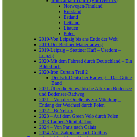
Iron Curtain Trail 1 (EuroVelo 13)
Norwegen/Finnland
Russland
Estland
Lettland
Litauen
Polen
2019-Von Leipzig bis ans Ende der Welt
2019-Der Berliner Mauerradweg
2019-Leipzig – Stettiner Haff – Usedom –
Leipzig
2020-Mit dem Fahrrad durch Deutschland – Ein
Bilderbuch
2020-Iron Curtain Trail 2
Deutsch-Deutscher Radweg – Das Grüne
Band
2021-Über die Schwäbische Alb zum Bodensee
und Bodensee-Radweg
2021 – Von der Quelle bis zur Mündung –
Entlang der Weichsel durch Polen
2022 – BeNeLux
2023 – Auf dem Green Velo durch Polen
2023 Tauber-Altmühl-Tour
2024 – Von Paris nach Calais
2024 -Von Zakopane nach Cottbus