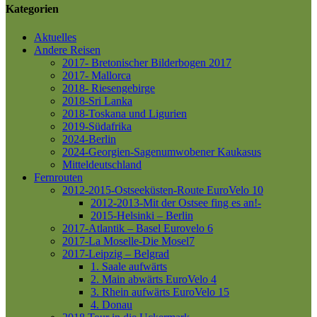
Kategorien
Aktuelles
Andere Reisen
2017- Bretonischer Bilderbogen 2017
2017- Mallorca
2018- Riesengebirge
2018-Sri Lanka
2018-Toskana und Ligurien
2019-Südafrika
2024-Berlin
2024-Georgien-Sagenumwobener Kaukasus
Mitteldeutschland
Fernrouten
2012-2015-Ostseeküsten-Route
EuroVelo 10
2012-2013-Mit der Ostsee fing es an!-
2015-Helsinki – Berlin
2017-Atlantik – Basel
Eurovelo 6
2017-La Moselle-Die Mosel7
2017-Leipzig – Belgrad
1. Saale aufwärts
2. Main abwärts
EuroVelo 4
3. Rhein aufwärts
EuroVelo 15
4. Donau