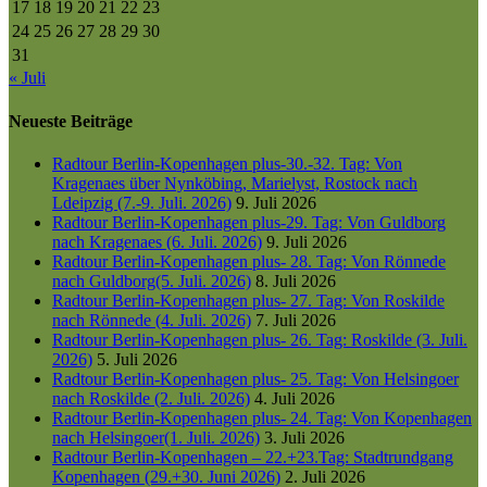
17
18
19
20
21
22
23
24
25
26
27
28
29
30
31
« Juli
Neueste Beiträge
Radtour Berlin-Kopenhagen plus-30.-32. Tag: Von
Kragenaes über Nynköbing, Marielyst, Rostock nach
Ldeipzig (7.-9. Juli. 2026)
9. Juli 2026
Radtour Berlin-Kopenhagen plus-29. Tag: Von Guldborg
nach Kragenaes (6. Juli. 2026)
9. Juli 2026
Radtour Berlin-Kopenhagen plus- 28. Tag: Von Rönnede
nach Guldborg(5. Juli. 2026)
8. Juli 2026
Radtour Berlin-Kopenhagen plus- 27. Tag: Von Roskilde
nach Rönnede (4. Juli. 2026)
7. Juli 2026
Radtour Berlin-Kopenhagen plus- 26. Tag: Roskilde (3. Juli.
2026)
5. Juli 2026
Radtour Berlin-Kopenhagen plus- 25. Tag: Von Helsingoer
nach Roskilde (2. Juli. 2026)
4. Juli 2026
Radtour Berlin-Kopenhagen plus- 24. Tag: Von Kopenhagen
nach Helsingoer(1. Juli. 2026)
3. Juli 2026
Radtour Berlin-Kopenhagen – 22.+23.Tag: Stadtrundgang
Kopenhagen (29.+30. Juni 2026)
2. Juli 2026