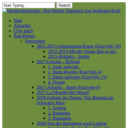
Skip
Search
to
Close
main
Search
content
Menu
Start
Aktuelles
Über mich
Rad-Reisen
Fernrouten
2012-2015-Ostseeküsten-Route (EuroVelo 10)
2012-2013-Mit der Ostsee fing es an!-
2015-Helsinki – Berlin
2017-Leipzig – Belgrad
1. Saale aufwärts
2. Main abwärts (EuroVelo 4)
3. Rhein aufwärts (EuroVelo 15)
4. Donau
2017-Atlantik – Basel (Eurovelo 6)
2017-La Moselle-Die Mosel7
2018-Entlang der Donau: Von Belgrad ans
Schwarze Meer
1. Serbien
2. Bulgarien
3. Rumänien
2018-Von der Barentssee nach Leipzig