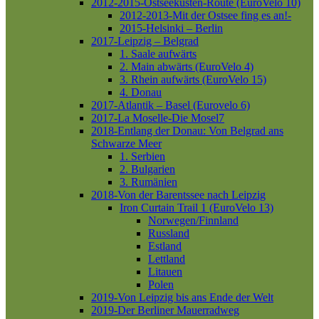
2012-2015-Ostseeküsten-Route (EuroVelo 10)
2012-2013-Mit der Ostsee fing es an!-
2015-Helsinki – Berlin
2017-Leipzig – Belgrad
1. Saale aufwärts
2. Main abwärts (EuroVelo 4)
3. Rhein aufwärts (EuroVelo 15)
4. Donau
2017-Atlantik – Basel (Eurovelo 6)
2017-La Moselle-Die Mosel7
2018-Entlang der Donau: Von Belgrad ans
Schwarze Meer
1. Serbien
2. Bulgarien
3. Rumänien
2018-Von der Barentssee nach Leipzig
Iron Curtain Trail 1 (EuroVelo 13)
Norwegen/Finnland
Russland
Estland
Lettland
Litauen
Polen
2019-Von Leipzig bis ans Ende der Welt
2019-Der Berliner Mauerradweg