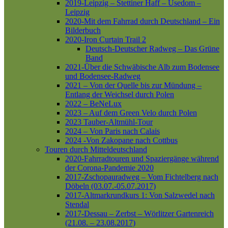
2019-Leipzig – Stettiner Haff – Usedom –
Leipzig
2020-Mit dem Fahrrad durch Deutschland – Ein
Bilderbuch
2020-Iron Curtain Trail 2
Deutsch-Deutscher Radweg – Das Grüne
Band
2021-Über die Schwäbische Alb zum Bodensee
und Bodensee-Radweg
2021 – Von der Quelle bis zur Mündung –
Entlang der Weichsel durch Polen
2022 – BeNeLux
2023 – Auf dem Green Velo durch Polen
2023 Tauber-Altmühl-Tour
2024 – Von Paris nach Calais
2024 -Von Zakopane nach Cottbus
Touren durch Mitteldeutschland
2020-Fahrradtouren und Spaziergänge während
der Corona-Pandemie 2020
2017-Zschopauradweg – Vom Fichtelberg nach
Döbeln (03.07.-05.07.2017)
2017-Altmarkrundkurs 1: Von Salzwedel nach
Stendal
2017-Dessau – Zerbst – Wörlitzer Gartenreich
(21.08. – 23.08.2017)