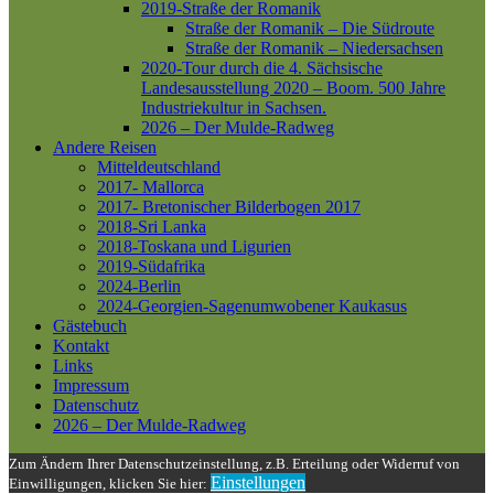
2019-Straße der Romanik
Straße der Romanik – Die Südroute
Straße der Romanik – Niedersachsen
2020-Tour durch die 4. Sächsische
Landesausstellung 2020 – Boom. 500 Jahre
Industriekultur in Sachsen.
2026 – Der Mulde-Radweg
Andere Reisen
Mitteldeutschland
2017- Mallorca
2017- Bretonischer Bilderbogen 2017
2018-Sri Lanka
2018-Toskana und Ligurien
2019-Südafrika
2024-Berlin
2024-Georgien-Sagenumwobener Kaukasus
Gästebuch
Kontakt
Links
Impressum
Datenschutz
2026 – Der Mulde-Radweg
Zum Ändern Ihrer Datenschutzeinstellung, z.B. Erteilung oder Widerruf von
Einstellungen
Einwilligungen, klicken Sie hier: