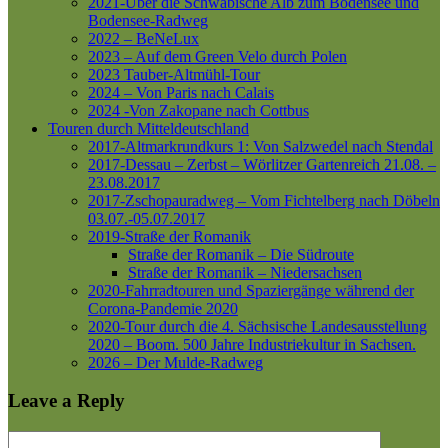
2021-Über die Schwäbische Alb zum Bodensee und
Bodensee-Radweg
2022 – BeNeLux
2023 – Auf dem Green Velo durch Polen
2023 Tauber-Altmühl-Tour
2024 – Von Paris nach Calais
2024 -Von Zakopane nach Cottbus
Touren durch Mitteldeutschland
2017-Altmarkrundkurs 1: Von Salzwedel nach Stendal
2017-Dessau – Zerbst – Wörlitzer Gartenreich
21.08. –
23.08.2017
2017-Zschopauradweg – Vom Fichtelberg nach Döbeln
03.07.-05.07.2017
2019-Straße der Romanik
Straße der Romanik – Die Südroute
Straße der Romanik – Niedersachsen
2020-Fahrradtouren und Spaziergänge während der
Corona-Pandemie 2020
2020-Tour durch die 4. Sächsische Landesausstellung
2020 – Boom. 500 Jahre Industriekultur in Sachsen.
2026 – Der Mulde-Radweg
Leave a Reply