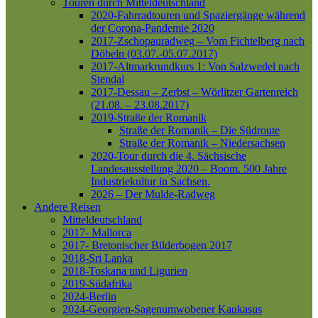
Touren durch Mitteldeutschland
2020-Fahrradtouren und Spaziergänge während
der Corona-Pandemie 2020
2017-Zschopauradweg – Vom Fichtelberg nach
Döbeln (03.07.-05.07.2017)
2017-Altmarkrundkurs 1: Von Salzwedel nach
Stendal
2017-Dessau – Zerbst – Wörlitzer Gartenreich
(21.08. – 23.08.2017)
2019-Straße der Romanik
Straße der Romanik – Die Südroute
Straße der Romanik – Niedersachsen
2020-Tour durch die 4. Sächsische
Landesausstellung 2020 – Boom. 500 Jahre
Industriekultur in Sachsen.
2026 – Der Mulde-Radweg
Andere Reisen
Mitteldeutschland
2017- Mallorca
2017- Bretonischer Bilderbogen 2017
2018-Sri Lanka
2018-Toskana und Ligurien
2019-Südafrika
2024-Berlin
2024-Georgien-Sagenumwobener Kaukasus