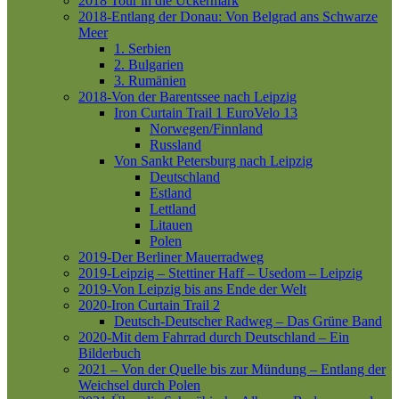
2018 Tour in die Uckermark
2018-Entlang der Donau: Von Belgrad ans Schwarze
Meer
1. Serbien
2. Bulgarien
3. Rumänien
2018-Von der Barentssee nach Leipzig
Iron Curtain Trail 1
EuroVelo 13
Norwegen/Finnland
Russland
Von Sankt Petersburg nach Leipzig
Deutschland
Estland
Lettland
Litauen
Polen
2019-Der Berliner Mauerradweg
2019-Leipzig – Stettiner Haff – Usedom – Leipzig
2019-Von Leipzig bis ans Ende der Welt
2020-Iron Curtain Trail 2
Deutsch-Deutscher Radweg – Das Grüne Band
2020-Mit dem Fahrrad durch Deutschland – Ein
Bilderbuch
2021 – Von der Quelle bis zur Mündung – Entlang der
Weichsel durch Polen