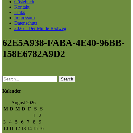
Gästebuch
Kontakt
Links
Impressum
Datenschutz
2026 – Der Mulde-Radweg
62E5A938-FABA-4E40-96BB-
158E6782A9D2
Search
Kalender
August 2026
M
D
M
D
F
S
S
1
2
3
4
5
6
7
8
9
10
11
12
13
14
15
16