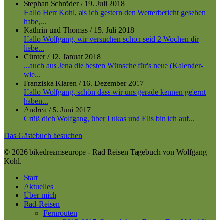
Stephan Schröder
/
19. Juli 2018
Hallo Herr Kohl, als ich gestern den Wetterbericht gesehen
habe,...
Kathrin und Thomas
/
15. Juli 2018
Hallo Wolfgang, wir versuchen schon seid 2 Wochen dir
liebe...
Günter
/
12. Januar 2018
...auch aus Jena die besten Wünsche für's neue (Kalender-
wie...
Franziska Klaren
/
16. Dezember 2017
Hallo Wolfgang, schön dass wir uns gerade kennen gelernt
haben...
Andrea
/
5. Juni 2017
Grüß dich Wolfgang, über Lukas und Elis bin ich auf...
Das Gästebuch besuchen
© 2026 bikedreamseurope - Rad Reisen Tagebuch von Wolfgang
Kohl.
Close
Start
Menu
Aktuelles
Über mich
Rad-Reisen
Fernrouten