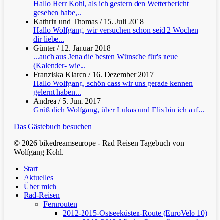
Hallo Herr Kohl, als ich gestern den Wetterbericht
gesehen habe,...
Kathrin und Thomas
/
15. Juli 2018
Hallo Wolfgang, wir versuchen schon seid 2 Wochen
dir liebe...
Günter
/
12. Januar 2018
...auch aus Jena die besten Wünsche für's neue
(Kalender- wie...
Franziska Klaren
/
16. Dezember 2017
Hallo Wolfgang, schön dass wir uns gerade kennen
gelernt haben...
Andrea
/
5. Juni 2017
Grüß dich Wolfgang, über Lukas und Elis bin ich auf...
Das Gästebuch besuchen
© 2026 bikedreamseurope - Rad Reisen Tagebuch von
Wolfgang Kohl.
Clos
Start
Men
Aktuelles
Über mich
Rad-Reisen
Fernrouten
2012-2015-Ostseeküsten-Route (EuroVelo 10)