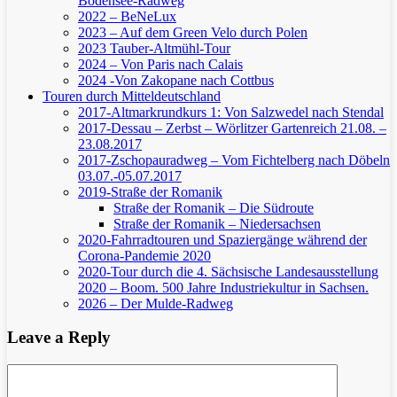
Bodensee-Radweg
2022 – BeNeLux
2023 – Auf dem Green Velo durch Polen
2023 Tauber-Altmühl-Tour
2024 – Von Paris nach Calais
2024 -Von Zakopane nach Cottbus
Touren durch Mitteldeutschland
2017-Altmarkrundkurs 1: Von Salzwedel nach Stendal
2017-Dessau – Zerbst – Wörlitzer Gartenreich
21.08. –
23.08.2017
2017-Zschopauradweg – Vom Fichtelberg nach Döbeln
03.07.-05.07.2017
2019-Straße der Romanik
Straße der Romanik – Die Südroute
Straße der Romanik – Niedersachsen
2020-Fahrradtouren und Spaziergänge während der
Corona-Pandemie 2020
2020-Tour durch die 4. Sächsische Landesausstellung
2020 – Boom. 500 Jahre Industriekultur in Sachsen.
2026 – Der Mulde-Radweg
Leave a Reply