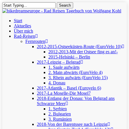
Skip
Search
to
Close
main
Search
content
Menu
Start
Aktuelles
Über mich
Rad-Reisen
Fernrouten
2012-2015-Ostseeküsten-Route (EuroVelo 10)
2012-2013-Mit der Ostsee fing es an!-
2015-Helsinki – Berlin
2017-Leipzig – Belgrad
1. Saale aufwärts
2. Main abwärts (EuroVelo 4)
3. Rhein aufwärts (EuroVelo 15)
4. Donau
2017-Atlantik – Basel (Eurovelo 6)
2017-La Moselle-Die Mosel7
2018-Entlang der Donau: Von Belgrad ans
Schwarze Meer
1. Serbien
2. Bulgarien
3. Rumänien
2018-Von der Barentssee nach Leipzig