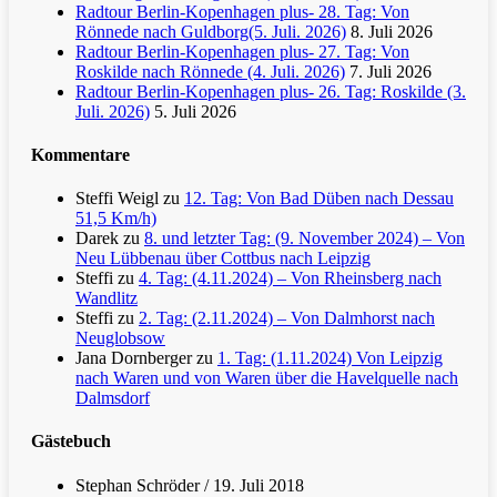
Radtour Berlin-Kopenhagen plus- 28. Tag: Von
Rönnede nach Guldborg(5. Juli. 2026)
8. Juli 2026
Radtour Berlin-Kopenhagen plus- 27. Tag: Von
Roskilde nach Rönnede (4. Juli. 2026)
7. Juli 2026
Radtour Berlin-Kopenhagen plus- 26. Tag: Roskilde (3.
Juli. 2026)
5. Juli 2026
Kommentare
Steffi Weigl
zu
12. Tag: Von Bad Düben nach Dessau
51,5 Km/h)
Darek
zu
8. und letzter Tag: (9. November 2024) – Von
Neu Lübbenau über Cottbus nach Leipzig
Steffi
zu
4. Tag: (4.11.2024) – Von Rheinsberg nach
Wandlitz
Steffi
zu
2. Tag: (2.11.2024) – Von Dalmhorst nach
Neuglobsow
Jana Dornberger
zu
1. Tag: (1.11.2024) Von Leipzig
nach Waren und von Waren über die Havelquelle nach
Dalmsdorf
Gästebuch
Stephan Schröder
/
19. Juli 2018