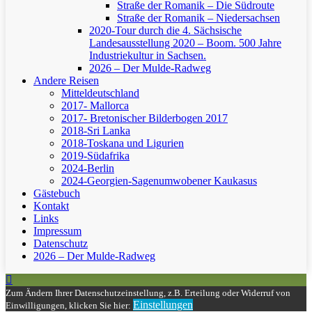
Straße der Romanik – Die Südroute
Straße der Romanik – Niedersachsen
2020-Tour durch die 4. Sächsische
Landesausstellung 2020 – Boom. 500 Jahre
Industriekultur in Sachsen.
2026 – Der Mulde-Radweg
Andere Reisen
Mitteldeutschland
2017- Mallorca
2017- Bretonischer Bilderbogen 2017
2018-Sri Lanka
2018-Toskana und Ligurien
2019-Südafrika
2024-Berlin
2024-Georgien-Sagenumwobener Kaukasus
Gästebuch
Kontakt
Links
Impressum
Datenschutz
2026 – Der Mulde-Radweg
Zum Ändern Ihrer Datenschutzeinstellung, z.B. Erteilung oder Widerruf von
Einstellungen
Einwilligungen, klicken Sie hier: