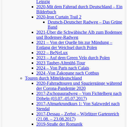
Leipzig
2020-Mit dem Fahrrad durch Deutschland – Ein
Bilderbuch
2020-Iron Curtain Trail 2
Deutsch-Deutscher Radweg – Das Grüne
Band
2021-Über die Schwäbische Alb zum Bodensee
und Bodensee-Radweg
2021 – Von der Quelle bis zur Mündung –
Entlang der Weichsel durch Polen
2022 – BeNeLux
2023 – Auf dem Green Velo durch Polen
2023 Tauber-Altmühl-Tour
2024 – Von Paris nach Calais
2024 -Von Zakopane nach Cottbus
Touren durch Mitteldeutschland
2020-Fahrradtouren und Spaziergänge während
der Corona-Pandemie 2020
2017-Zschopauradweg – Vom Fichtelberg nach
Döbeln (03.07.-05.07.2017)
2017-Altmarkrundkurs 1: Von Salzwedel nach
Stendal
2017-Dessau – Zerbst – Wörlitzer Gartenreich
(21.08. – 23.08.2017)
2019-Straße der Romanik