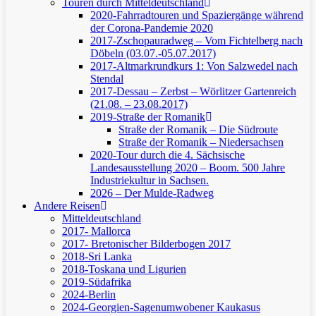
Touren durch Mitteldeutschland
2020-Fahrradtouren und Spaziergänge während
der Corona-Pandemie 2020
2017-Zschopauradweg – Vom Fichtelberg nach
Döbeln (03.07.-05.07.2017)
2017-Altmarkrundkurs 1: Von Salzwedel nach
Stendal
2017-Dessau – Zerbst – Wörlitzer Gartenreich
(21.08. – 23.08.2017)
2019-Straße der Romanik
Straße der Romanik – Die Südroute
Straße der Romanik – Niedersachsen
2020-Tour durch die 4. Sächsische
Landesausstellung 2020 – Boom. 500 Jahre
Industriekultur in Sachsen.
2026 – Der Mulde-Radweg
Andere Reisen
Mitteldeutschland
2017- Mallorca
2017- Bretonischer Bilderbogen 2017
2018-Sri Lanka
2018-Toskana und Ligurien
2019-Südafrika
2024-Berlin
2024-Georgien-Sagenumwobener Kaukasus