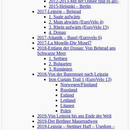
2012-2013-Mit der Ostsee fing es an!-
2015-Helsinki – Berlin
2017-Leipzig – Belgrad
1. Saale aufwärts
2. Main abwärts (EuroVelo 4)
3. Rhein aufwärts (EuroVelo 15)
4. Donau
2017-Atlantik – Basel (Eurovelo 6)
2017-La Moselle-Die Mosel7
2018-Entlang der Donau: Von Belgrad ans
Schwarze Meer
1. Serbien
2. Bulgarien
3. Rumänien
2018-Von der Barentssee nach Leipzig
Iron Curtain Trail 1 (EuroVelo 13)
Norwegen/Finnland
Russland
Estland
Lettland
Litauen
Polen
2019-Von Leipzig bis ans Ende der Welt
2019-Der Berliner Mauerradweg
2019-Leipzig – Stettiner Haff – Usedom –