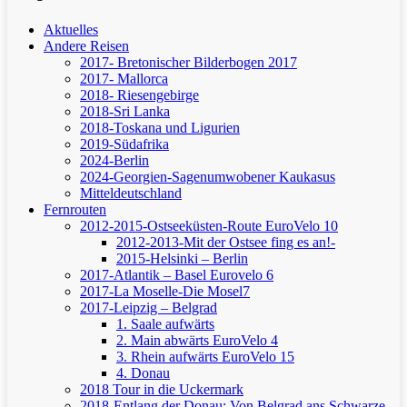
Aktuelles
Andere Reisen
2017- Bretonischer Bilderbogen 2017
2017- Mallorca
2018- Riesengebirge
2018-Sri Lanka
2018-Toskana und Ligurien
2019-Südafrika
2024-Berlin
2024-Georgien-Sagenumwobener Kaukasus
Mitteldeutschland
Fernrouten
2012-2015-Ostseeküsten-Route
EuroVelo 10
2012-2013-Mit der Ostsee fing es an!-
2015-Helsinki – Berlin
2017-Atlantik – Basel
Eurovelo 6
2017-La Moselle-Die Mosel7
2017-Leipzig – Belgrad
1. Saale aufwärts
2. Main abwärts
EuroVelo 4
3. Rhein aufwärts
EuroVelo 15
4. Donau
2018 Tour in die Uckermark
2018-Entlang der Donau: Von Belgrad ans Schwarze