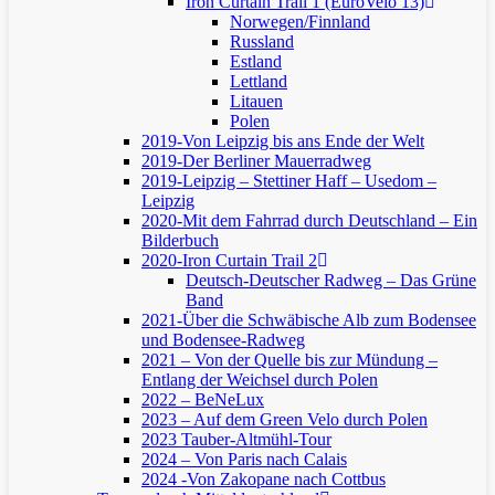
Iron Curtain Trail 1 (EuroVelo 13)
Norwegen/Finnland
Russland
Estland
Lettland
Litauen
Polen
2019-Von Leipzig bis ans Ende der Welt
2019-Der Berliner Mauerradweg
2019-Leipzig – Stettiner Haff – Usedom –
Leipzig
2020-Mit dem Fahrrad durch Deutschland – Ein
Bilderbuch
2020-Iron Curtain Trail 2
Deutsch-Deutscher Radweg – Das Grüne
Band
2021-Über die Schwäbische Alb zum Bodensee
und Bodensee-Radweg
2021 – Von der Quelle bis zur Mündung –
Entlang der Weichsel durch Polen
2022 – BeNeLux
2023 – Auf dem Green Velo durch Polen
2023 Tauber-Altmühl-Tour
2024 – Von Paris nach Calais
2024 -Von Zakopane nach Cottbus