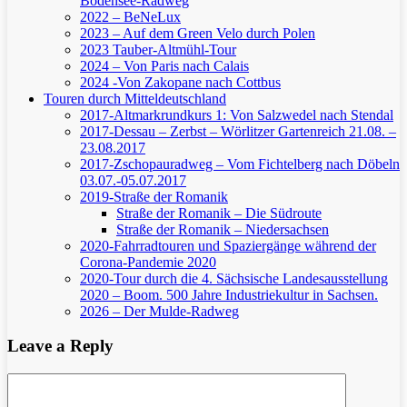
Bodensee-Radweg
2022 – BeNeLux
2023 – Auf dem Green Velo durch Polen
2023 Tauber-Altmühl-Tour
2024 – Von Paris nach Calais
2024 -Von Zakopane nach Cottbus
Touren durch Mitteldeutschland
2017-Altmarkrundkurs 1: Von Salzwedel nach Stendal
2017-Dessau – Zerbst – Wörlitzer Gartenreich
21.08. –
23.08.2017
2017-Zschopauradweg – Vom Fichtelberg nach Döbeln
03.07.-05.07.2017
2019-Straße der Romanik
Straße der Romanik – Die Südroute
Straße der Romanik – Niedersachsen
2020-Fahrradtouren und Spaziergänge während der
Corona-Pandemie 2020
2020-Tour durch die 4. Sächsische Landesausstellung
2020 – Boom. 500 Jahre Industriekultur in Sachsen.
2026 – Der Mulde-Radweg
Leave a Reply