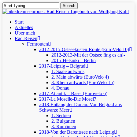
Skip
Search
to
Close
main
Search
content
Menu
Start
Aktuelles
Über mich
Rad-Reisen
Fernrouten
2012-2015-Ostseeküsten-Route (EuroVelo 10)
2012-2013-Mit der Ostsee fing es an!-
2015-Helsinki – Berlin
2017-Leipzig – Belgrad
1. Saale aufwärts
2. Main abwärts (EuroVelo 4)
3. Rhein aufwärts (EuroVelo 15)
4. Donau
2017-Atlantik – Basel (Eurovelo 6)
2017-La Moselle-Die Mosel7
2018-Entlang der Donau: Von Belgrad ans
Schwarze Meer
1. Serbien
2. Bulgarien
3. Rumänien
2018-Von der Barentssee nach Leipzig