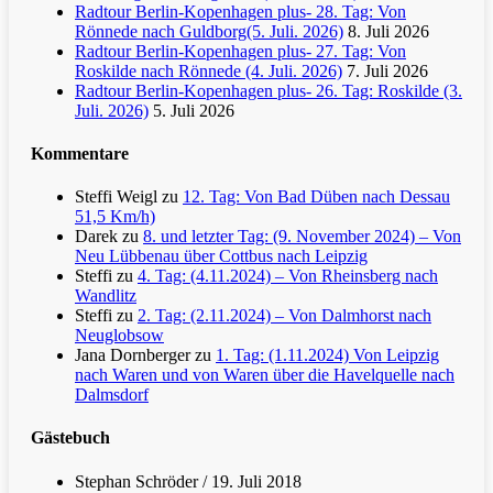
Radtour Berlin-Kopenhagen plus- 28. Tag: Von
Rönnede nach Guldborg(5. Juli. 2026)
8. Juli 2026
Radtour Berlin-Kopenhagen plus- 27. Tag: Von
Roskilde nach Rönnede (4. Juli. 2026)
7. Juli 2026
Radtour Berlin-Kopenhagen plus- 26. Tag: Roskilde (3.
Juli. 2026)
5. Juli 2026
Kommentare
Steffi Weigl
zu
12. Tag: Von Bad Düben nach Dessau
51,5 Km/h)
Darek
zu
8. und letzter Tag: (9. November 2024) – Von
Neu Lübbenau über Cottbus nach Leipzig
Steffi
zu
4. Tag: (4.11.2024) – Von Rheinsberg nach
Wandlitz
Steffi
zu
2. Tag: (2.11.2024) – Von Dalmhorst nach
Neuglobsow
Jana Dornberger
zu
1. Tag: (1.11.2024) Von Leipzig
nach Waren und von Waren über die Havelquelle nach
Dalmsdorf
Gästebuch
Stephan Schröder
/
19. Juli 2018