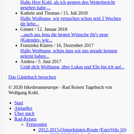
Hallo Herr Kohl, als ich gestern den Wetterbericht
gesehen habe,...
Kathrin und Thomas
/
15. Juli 2018
Hallo Wolfgang, wir versuchen schon seid 2 Wochen
dir liebe...
Günter
/
12. Januar 2018
...auch aus Jena die besten Wünsche für's neue
(Kalender- wie...
Franziska Klaren
/
16. Dezember 2017
Hallo Wolfgang, schön dass wir uns gerade kennen
gelernt haben...
Andrea
/
5. Juni 2017
Grüß dich Wolfgang, über Lukas und Elis bin ich auf...
Das Gästebuch besuchen
© 2026 bikedreamseurope - Rad Reisen Tagebuch von
Wolfgang Kohl.
Clos
Start
Men
Aktuelles
Über mich
Rad-Reisen
Fernrouten
2012-2015-Ostseeküsten-Route (EuroVelo 10)