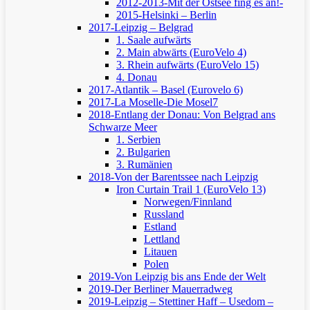
2012-2013-Mit der Ostsee fing es an!-
2015-Helsinki – Berlin
2017-Leipzig – Belgrad
1. Saale aufwärts
2. Main abwärts (EuroVelo 4)
3. Rhein aufwärts (EuroVelo 15)
4. Donau
2017-Atlantik – Basel (Eurovelo 6)
2017-La Moselle-Die Mosel7
2018-Entlang der Donau: Von Belgrad ans
Schwarze Meer
1. Serbien
2. Bulgarien
3. Rumänien
2018-Von der Barentssee nach Leipzig
Iron Curtain Trail 1 (EuroVelo 13)
Norwegen/Finnland
Russland
Estland
Lettland
Litauen
Polen
2019-Von Leipzig bis ans Ende der Welt
2019-Der Berliner Mauerradweg
2019-Leipzig – Stettiner Haff – Usedom –