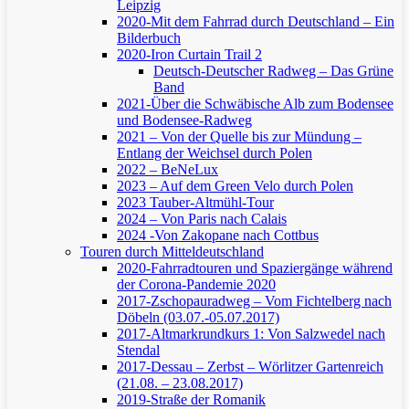
Leipzig
2020-Mit dem Fahrrad durch Deutschland – Ein
Bilderbuch
2020-Iron Curtain Trail 2
Deutsch-Deutscher Radweg – Das Grüne
Band
2021-Über die Schwäbische Alb zum Bodensee
und Bodensee-Radweg
2021 – Von der Quelle bis zur Mündung –
Entlang der Weichsel durch Polen
2022 – BeNeLux
2023 – Auf dem Green Velo durch Polen
2023 Tauber-Altmühl-Tour
2024 – Von Paris nach Calais
2024 -Von Zakopane nach Cottbus
Touren durch Mitteldeutschland
2020-Fahrradtouren und Spaziergänge während
der Corona-Pandemie 2020
2017-Zschopauradweg – Vom Fichtelberg nach
Döbeln (03.07.-05.07.2017)
2017-Altmarkrundkurs 1: Von Salzwedel nach
Stendal
2017-Dessau – Zerbst – Wörlitzer Gartenreich
(21.08. – 23.08.2017)
2019-Straße der Romanik