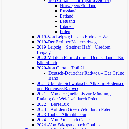
Iron Curtain Trail 1 (EuroVelo 13)
Norwegen/Finnland
Russland
Estland
Lettland
Litauen
Polen
2019-Von Leipzig bis ans Ende der Welt
2019-Der Berliner Mauerradweg
2019-Leipzig – Stettiner Haff – Usedom –
Leipzig
2020-Mit dem Fahrrad durch Deutschland – Ein
Bilderbuch
2020-Iron Curtain Trail 2
Deutsch-Deutscher Radweg – Das Grüne
Band
2021-Über die Schwäbische Alb zum Bodensee
und Bodensee-Radweg
2021 – Von der Quelle bis zur Mündung –
Entlang der Weichsel durch Polen
2022 – BeNeLux
2023 – Auf dem Green Velo durch Polen
2023 Tauber-Altmühl-Tour
2024 – Von Paris nach Calais
2024 -Von Zakopane nach Cottbus