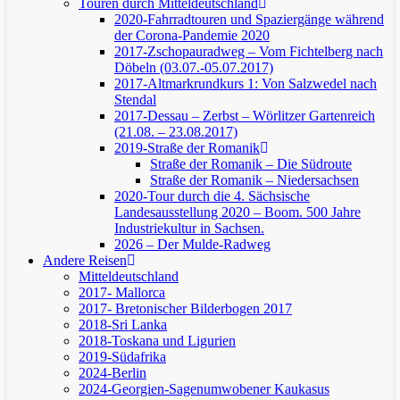
Touren durch Mitteldeutschland
2020-Fahrradtouren und Spaziergänge während
der Corona-Pandemie 2020
2017-Zschopauradweg – Vom Fichtelberg nach
Döbeln (03.07.-05.07.2017)
2017-Altmarkrundkurs 1: Von Salzwedel nach
Stendal
2017-Dessau – Zerbst – Wörlitzer Gartenreich
(21.08. – 23.08.2017)
2019-Straße der Romanik
Straße der Romanik – Die Südroute
Straße der Romanik – Niedersachsen
2020-Tour durch die 4. Sächsische
Landesausstellung 2020 – Boom. 500 Jahre
Industriekultur in Sachsen.
2026 – Der Mulde-Radweg
Andere Reisen
Mitteldeutschland
2017- Mallorca
2017- Bretonischer Bilderbogen 2017
2018-Sri Lanka
2018-Toskana und Ligurien
2019-Südafrika
2024-Berlin
2024-Georgien-Sagenumwobener Kaukasus