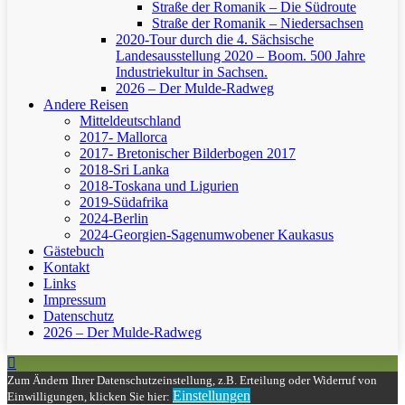
Straße der Romanik – Die Südroute
Straße der Romanik – Niedersachsen
2020-Tour durch die 4. Sächsische
Landesausstellung 2020 – Boom. 500 Jahre
Industriekultur in Sachsen.
2026 – Der Mulde-Radweg
Andere Reisen
Mitteldeutschland
2017- Mallorca
2017- Bretonischer Bilderbogen 2017
2018-Sri Lanka
2018-Toskana und Ligurien
2019-Südafrika
2024-Berlin
2024-Georgien-Sagenumwobener Kaukasus
Gästebuch
Kontakt
Links
Impressum
Datenschutz
2026 – Der Mulde-Radweg
Zum Ändern Ihrer Datenschutzeinstellung, z.B. Erteilung oder Widerruf von
Einstellungen
Einwilligungen, klicken Sie hier: