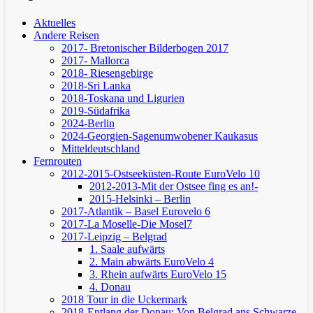
Aktuelles
Andere Reisen
2017- Bretonischer Bilderbogen 2017
2017- Mallorca
2018- Riesengebirge
2018-Sri Lanka
2018-Toskana und Ligurien
2019-Südafrika
2024-Berlin
2024-Georgien-Sagenumwobener Kaukasus
Mitteldeutschland
Fernrouten
2012-2015-Ostseeküsten-Route
EuroVelo 10
2012-2013-Mit der Ostsee fing es an!-
2015-Helsinki – Berlin
2017-Atlantik – Basel
Eurovelo 6
2017-La Moselle-Die Mosel7
2017-Leipzig – Belgrad
1. Saale aufwärts
2. Main abwärts
EuroVelo 4
3. Rhein aufwärts
EuroVelo 15
4. Donau
2018 Tour in die Uckermark
2018-Entlang der Donau: Von Belgrad ans Schwarze