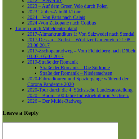
2022 – BeNeLux
2023 – Auf dem Green Velo durch Polen
2023 Tauber-Altmühl-Tour
2024 – Von Paris nach Calais
2024 -Von Zakopane nach Cottbus
Touren durch Mitteldeutschland
2017-Altmarkrundkurs 1: Von Salzwedel nach Stendal
2017-Dessau – Zerbst – Wörlitzer Gartenreich
21.08. –
23.08.2017
2017-Zschopauradweg – Vom Fichtelberg nach Döbeln
03.07.-05.07.2017
2019-Straße der Romanik
Straße der Romanik – Die Südroute
Straße der Romanik – Niedersachsen
2020-Fahrradtouren und Spaziergänge während der
Corona-Pandemie 2020
2020-Tour durch die 4. Sächsische Landesausstellung
2020 – Boom. 500 Jahre Industriekultur in Sachsen.
2026 – Der Mulde-Radweg
Leave a Reply