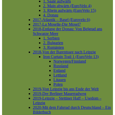
1. Saale aufwärts
2. Main abwärts (EuroVelo 4)
3. Rhein aufwärts (EuroVelo 15)
4. Donau
2017-Atlantik – Basel (Eurovelo 6)
2017-La Moselle-Die Mosel7
2018-Entlang der Donau: Von Belgrad ans
Schwarze Meer
1. Serbien
2. Bulgarien
3. Rumänien
2018-Von der Barentssee nach Leipzig
Iron Curtain Trail 1 (EuroVelo 13)
Norwegen/Finnland
Russland
Estland
Lettland
Litauen
Polen
2019-Von Leipzig bis ans Ende der Welt
2019-Der Berliner Mauerradweg
2019-Leipzig – Stettiner Haff – Usedom –
Leipzig
2020-Mit dem Fahrrad durch Deutschland – Ein
Bilderbuch