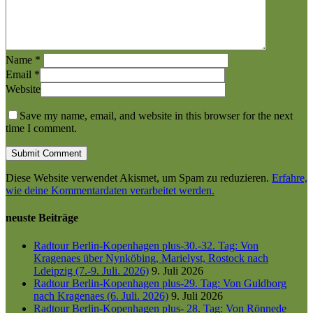
Name
*
Email
*
Website
Save my name, email, and website in this browser for the next
time I comment.
Diese Website verwendet Akismet, um Spam zu reduzieren.
Erfahre,
wie deine Kommentardaten verarbeitet werden.
neuste Beiträge
Radtour Berlin-Kopenhagen plus-30.-32. Tag: Von
Kragenaes über Nynköbing, Marielyst, Rostock nach
Ldeipzig (7.-9. Juli. 2026)
9. Juli 2026
Radtour Berlin-Kopenhagen plus-29. Tag: Von Guldborg
nach Kragenaes (6. Juli. 2026)
9. Juli 2026
Radtour Berlin-Kopenhagen plus- 28. Tag: Von Rönnede