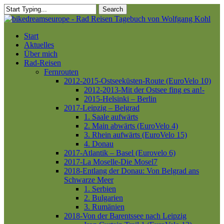
Skip
Search
to
Close
main
Search
content
Menu
Start
Aktuelles
Über mich
Rad-Reisen
Fernrouten
2012-2015-Ostseeküsten-Route (EuroVelo 10)
2012-2013-Mit der Ostsee fing es an!-
2015-Helsinki – Berlin
2017-Leipzig – Belgrad
1. Saale aufwärts
2. Main abwärts (EuroVelo 4)
3. Rhein aufwärts (EuroVelo 15)
4. Donau
2017-Atlantik – Basel (Eurovelo 6)
2017-La Moselle-Die Mosel7
2018-Entlang der Donau: Von Belgrad ans
Schwarze Meer
1. Serbien
2. Bulgarien
3. Rumänien
2018-Von der Barentssee nach Leipzig