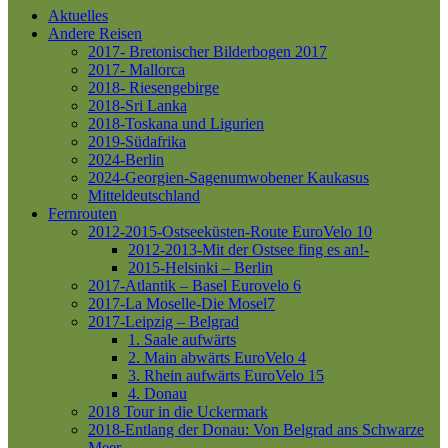
Aktuelles
Andere Reisen
2017- Bretonischer Bilderbogen 2017
2017- Mallorca
2018- Riesengebirge
2018-Sri Lanka
2018-Toskana und Ligurien
2019-Südafrika
2024-Berlin
2024-Georgien-Sagenumwobener Kaukasus
Mitteldeutschland
Fernrouten
2012-2015-Ostseeküsten-Route
EuroVelo 10
2012-2013-Mit der Ostsee fing es an!-
2015-Helsinki – Berlin
2017-Atlantik – Basel
Eurovelo 6
2017-La Moselle-Die Mosel7
2017-Leipzig – Belgrad
1. Saale aufwärts
2. Main abwärts
EuroVelo 4
3. Rhein aufwärts
EuroVelo 15
4. Donau
2018 Tour in die Uckermark
2018-Entlang der Donau: Von Belgrad ans Schwarze
Meer