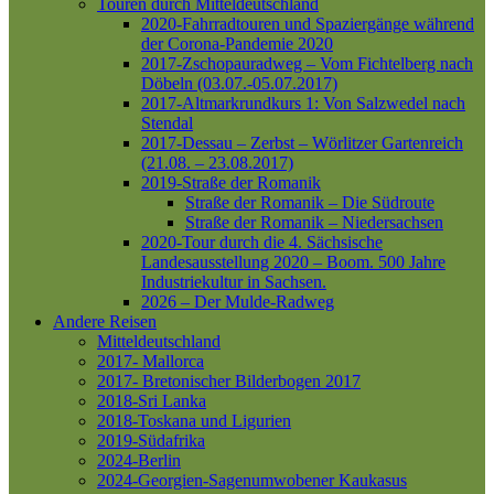
Touren durch Mitteldeutschland
2020-Fahrradtouren und Spaziergänge während
der Corona-Pandemie 2020
2017-Zschopauradweg – Vom Fichtelberg nach
Döbeln (03.07.-05.07.2017)
2017-Altmarkrundkurs 1: Von Salzwedel nach
Stendal
2017-Dessau – Zerbst – Wörlitzer Gartenreich
(21.08. – 23.08.2017)
2019-Straße der Romanik
Straße der Romanik – Die Südroute
Straße der Romanik – Niedersachsen
2020-Tour durch die 4. Sächsische
Landesausstellung 2020 – Boom. 500 Jahre
Industriekultur in Sachsen.
2026 – Der Mulde-Radweg
Andere Reisen
Mitteldeutschland
2017- Mallorca
2017- Bretonischer Bilderbogen 2017
2018-Sri Lanka
2018-Toskana und Ligurien
2019-Südafrika
2024-Berlin
2024-Georgien-Sagenumwobener Kaukasus