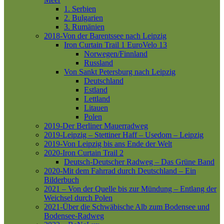
1. Serbien
2. Bulgarien
3. Rumänien
2018-Von der Barentssee nach Leipzig
Iron Curtain Trail 1
EuroVelo 13
Norwegen/Finnland
Russland
Von Sankt Petersburg nach Leipzig
Deutschland
Estland
Lettland
Litauen
Polen
2019-Der Berliner Mauerradweg
2019-Leipzig – Stettiner Haff – Usedom – Leipzig
2019-Von Leipzig bis ans Ende der Welt
2020-Iron Curtain Trail 2
Deutsch-Deutscher Radweg – Das Grüne Band
2020-Mit dem Fahrrad durch Deutschland – Ein
Bilderbuch
2021 – Von der Quelle bis zur Mündung – Entlang der
Weichsel durch Polen
2021-Über die Schwäbische Alb zum Bodensee und
Bodensee-Radweg