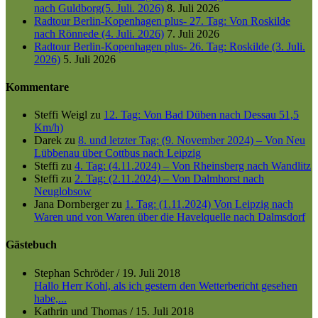
nach Guldborg(5. Juli. 2026)
8. Juli 2026
Radtour Berlin-Kopenhagen plus- 27. Tag: Von Roskilde
nach Rönnede (4. Juli. 2026)
7. Juli 2026
Radtour Berlin-Kopenhagen plus- 26. Tag: Roskilde (3. Juli.
2026)
5. Juli 2026
Kommentare
Steffi Weigl
zu
12. Tag: Von Bad Düben nach Dessau 51,5
Km/h)
Darek
zu
8. und letzter Tag: (9. November 2024) – Von Neu
Lübbenau über Cottbus nach Leipzig
Steffi
zu
4. Tag: (4.11.2024) – Von Rheinsberg nach Wandlitz
Steffi
zu
2. Tag: (2.11.2024) – Von Dalmhorst nach
Neuglobsow
Jana Dornberger
zu
1. Tag: (1.11.2024) Von Leipzig nach
Waren und von Waren über die Havelquelle nach Dalmsdorf
Gästebuch
Stephan Schröder
/
19. Juli 2018
Hallo Herr Kohl, als ich gestern den Wetterbericht gesehen
habe,...
Kathrin und Thomas
/
15. Juli 2018