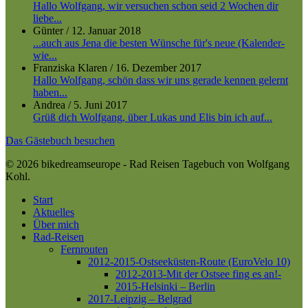
Hallo Wolfgang, wir versuchen schon seid 2 Wochen dir
liebe...
Günter
/
12. Januar 2018
...auch aus Jena die besten Wünsche für's neue (Kalender-
wie...
Franziska Klaren
/
16. Dezember 2017
Hallo Wolfgang, schön dass wir uns gerade kennen gelernt
haben...
Andrea
/
5. Juni 2017
Grüß dich Wolfgang, über Lukas und Elis bin ich auf...
Das Gästebuch besuchen
© 2026 bikedreamseurope - Rad Reisen Tagebuch von Wolfgang
Kohl.
Close
Start
Menu
Aktuelles
Über mich
Rad-Reisen
Fernrouten
2012-2015-Ostseeküsten-Route (EuroVelo 10)
2012-2013-Mit der Ostsee fing es an!-
2015-Helsinki – Berlin
2017-Leipzig – Belgrad