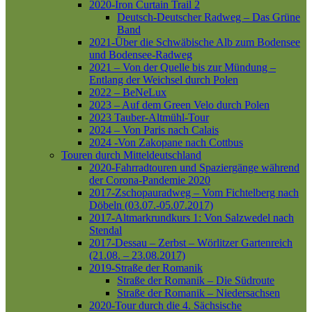
2020-Iron Curtain Trail 2
Deutsch-Deutscher Radweg – Das Grüne
Band
2021-Über die Schwäbische Alb zum Bodensee
und Bodensee-Radweg
2021 – Von der Quelle bis zur Mündung –
Entlang der Weichsel durch Polen
2022 – BeNeLux
2023 – Auf dem Green Velo durch Polen
2023 Tauber-Altmühl-Tour
2024 – Von Paris nach Calais
2024 -Von Zakopane nach Cottbus
Touren durch Mitteldeutschland
2020-Fahrradtouren und Spaziergänge während
der Corona-Pandemie 2020
2017-Zschopauradweg – Vom Fichtelberg nach
Döbeln (03.07.-05.07.2017)
2017-Altmarkrundkurs 1: Von Salzwedel nach
Stendal
2017-Dessau – Zerbst – Wörlitzer Gartenreich
(21.08. – 23.08.2017)
2019-Straße der Romanik
Straße der Romanik – Die Südroute
Straße der Romanik – Niedersachsen
2020-Tour durch die 4. Sächsische