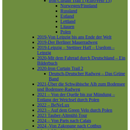
Iron Curtain Trail 1 (EuroVelo 13)
Norwegen/Finnland
Russland
Estland
Lettland
Litauen
Polen
2019-Von Leipzig bis ans Ende der Welt
2019-Der Berliner Mauerradweg
2019-Leipzig – Stettiner Haff – Usedom –
Leipzig
2020-Mit dem Fahrrad durch Deutschland – Ein
Bilderbuch
2020-Iron Curtain Trail 2
Deutsch-Deutscher Radweg – Das Grüne
Band
2021-Über die Schwäbische Alb zum Bodensee
und Bodensee-Radweg
2021 – Von der Quelle bis zur Mündung –
Entlang der Weichsel durch Polen
2022 – BeNeLux
2023 – Auf dem Green Velo durch Polen
2023 Tauber-Altmühl-Tour
2024 – Von Paris nach Calais
2024 -Von Zakopane nach Cottbus