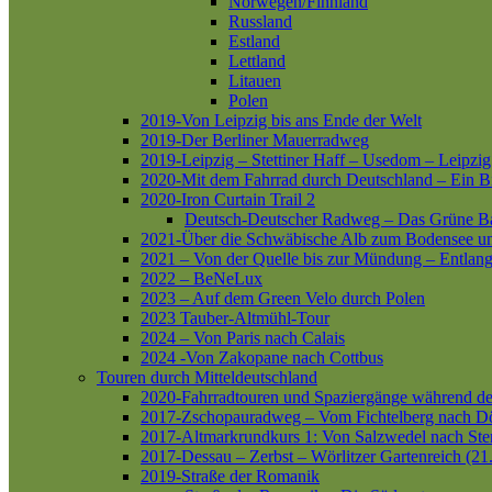
Norwegen/Finnland
Russland
Estland
Lettland
Litauen
Polen
2019-Von Leipzig bis ans Ende der Welt
2019-Der Berliner Mauerradweg
2019-Leipzig – Stettiner Haff – Usedom – Leipzig
2020-Mit dem Fahrrad durch Deutschland – Ein B
2020-Iron Curtain Trail 2
Deutsch-Deutscher Radweg – Das Grüne B
2021-Über die Schwäbische Alb zum Bodensee 
2021 – Von der Quelle bis zur Mündung – Entlang
2022 – BeNeLux
2023 – Auf dem Green Velo durch Polen
2023 Tauber-Altmühl-Tour
2024 – Von Paris nach Calais
2024 -Von Zakopane nach Cottbus
Touren durch Mitteldeutschland
2020-Fahrradtouren und Spaziergänge während d
2017-Zschopauradweg – Vom Fichtelberg nach Dö
2017-Altmarkrundkurs 1: Von Salzwedel nach Ste
2017-Dessau – Zerbst – Wörlitzer Gartenreich (21
2019-Straße der Romanik