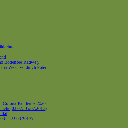
ilderbuch
and
und Bodensee-Radweg
 der Weichsel durch Polen
er Corona-Pandemie 2020
beln (03.07.-05.07.2017)
ndal
.08. – 23.08.2017)