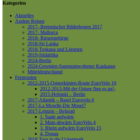
Kategorien
Aktuelles
Andere Reisen
2017- Bretonischer Bilderbogen 2017
2017- Mallorca
2018- Riesengebirge
2018-Sri Lanka
2018-Toskana und Ligurien
2019-Südafrika
2024-Berlin
2024-Georgien-Sagenumwobener Kaukasus
Mitteldeutschland
Fernrouten
2012-2015-Ostseeküsten-Route
EuroVelo 10
2012-2013-Mit der Ostsee fing es an!-
2015-Helsinki – Berlin
2017-Atlantik – Basel
Eurovelo 6
2017-La Moselle-Die Mosel7
2017-Leipzig – Belgrad
1. Saale aufwärts
2. Main abwärts
EuroVelo 4
3. Rhein aufwärts
EuroVelo 15
4. Donau
2018 Tour in die Uckermark