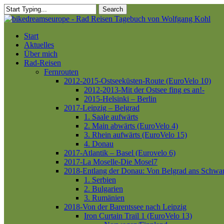
Skip
Search
to
Close
main
Search
content
Menu
Start
Aktuelles
Über mich
Rad-Reisen
Fernrouten
2012-2015-Ostseeküsten-Route (EuroVelo 10)
2012-2013-Mit der Ostsee fing es an!-
2015-Helsinki – Berlin
2017-Leipzig – Belgrad
1. Saale aufwärts
2. Main abwärts (EuroVelo 4)
3. Rhein aufwärts (EuroVelo 15)
4. Donau
2017-Atlantik – Basel (Eurovelo 6)
2017-La Moselle-Die Mosel7
2018-Entlang der Donau: Von Belgrad ans Schwa
1. Serbien
2. Bulgarien
3. Rumänien
2018-Von der Barentssee nach Leipzig
Iron Curtain Trail 1 (EuroVelo 13)