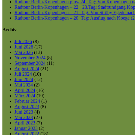
Radtour Berlin-Kopenhagen plus- 24. Tag: Von Kopenhagen nac
Radtour Berlin-Kopenhagen – 22.+23.Tag: Stadtrundgang Kop
Radtour Berlin-Kopenhagen – 21. Tag: Von Ströby Egede nac
Radtour Berlin-Kopenhagen – 20. Tag: Ausflug nach Koege (2
Archiv
Juli 2026
(8)
Juni 2026
(17)
Mai 2026
(13)
November 2024
(8)
September 2024
(11)
August 2024
(21)
Juli 2024
(10)
Juni 2024
(12)
Mai 2024
(2)
April 2024
(16)
März 2024
(19)
Februar 2024
(1)
August 2023
(8)
Juni 2023
(4)
Mai 2023
(27)
April 2023
(7)
Januar 2023
(2)
August 2022
(18)