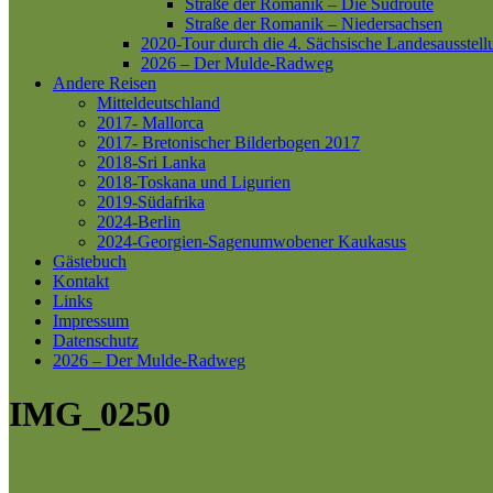
Straße der Romanik – Die Südroute
Straße der Romanik – Niedersachsen
2020-Tour durch die 4. Sächsische Landesausstell
2026 – Der Mulde-Radweg
Andere Reisen
Mitteldeutschland
2017- Mallorca
2017- Bretonischer Bilderbogen 2017
2018-Sri Lanka
2018-Toskana und Ligurien
2019-Südafrika
2024-Berlin
2024-Georgien-Sagenumwobener Kaukasus
Gästebuch
Kontakt
Links
Impressum
Datenschutz
2026 – Der Mulde-Radweg
IMG_0250