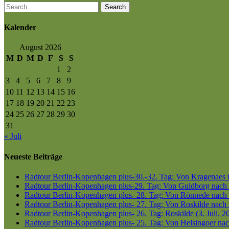
Search
Kalender
August 2026
M
D
M
D
F
S
S
1
2
3
4
5
6
7
8
9
10
11
12
13
14
15
16
17
18
19
20
21
22
23
24
25
26
27
28
29
30
31
« Juli
Neueste Beiträge
Radtour Berlin-Kopenhagen plus-30.-32. Tag: Von Kragenaes üb
Radtour Berlin-Kopenhagen plus-29. Tag: Von Guldborg nach K
Radtour Berlin-Kopenhagen plus- 28. Tag: Von Rönnede nach G
Radtour Berlin-Kopenhagen plus- 27. Tag: Von Roskilde nach 
Radtour Berlin-Kopenhagen plus- 26. Tag: Roskilde (3. Juli. 2
Radtour Berlin-Kopenhagen plus- 25. Tag: Von Helsingoer nach