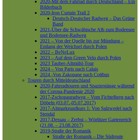
2020-Mit dem Fahrrad durch Deutschland – Ein
Bilderbuch
2020-Iron Curtain Trail 2
Deutsch-Deutscher Radweg – Das Grüne
Band
2021-Über die Schwäbische Alb zum Bodensee
und Bodensee-Radweg
2021 – Von der Quelle bis zur Mündung –
Entlang der Weichsel durch Polen
2022 – BeNeLux
2023 – Auf dem Green Velo durch Polen
2023 Tauber-Altmühl-Tour
2024 – Von Paris nach Calais
2024 -Von Zakopane nach Cottbus
Touren durch Mitteldeutschland
2020-Fahrradtouren und Spaziergänge während
der Corona-Pandemie 2020
2017-Zschopauradweg – Vom Fichtelberg nach
Döbeln (03.07.-05.07.2017)
2017-Altmarkrundkurs 1: Von Salzwedel nach
Stendal
2017-Dessau – Zerbst – Wörlitzer Gartenreich
(21.08. – 23.08.2017)
2019-Straße der Romanik
Straße der Romanik – Die Südroute