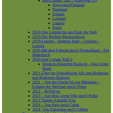
Iron Curtain Trail 1 (EuroVelo 13)
Norwegen/Finnland
Russland
Estland
Lettland
Litauen
Polen
2019-Von Leipzig bis ans Ende der Welt
2019-Der Berliner Mauerradweg
2019-Leipzig – Stettiner Haff – Usedom –
Leipzig
2020-Mit dem Fahrrad durch Deutschland – Ein
Bilderbuch
2020-Iron Curtain Trail 2
Deutsch-Deutscher Radweg – Das Grüne
Band
2021-Über die Schwäbische Alb zum Bodensee
und Bodensee-Radweg
2021 – Von der Quelle bis zur Mündung –
Entlang der Weichsel durch Polen
2022 – BeNeLux
2023 – Auf dem Green Velo durch Polen
2023 Tauber-Altmühl-Tour
2024 – Von Paris nach Calais
2024 -Von Zakopane nach Cottbus