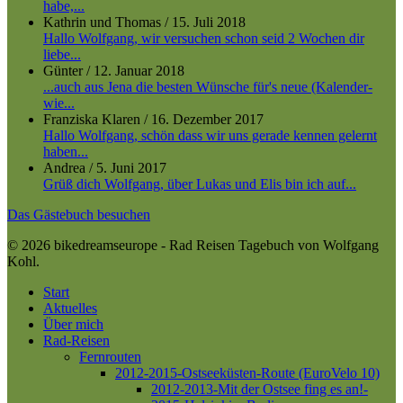
habe,...
Kathrin und Thomas
/
15. Juli 2018
Hallo Wolfgang, wir versuchen schon seid 2 Wochen dir
liebe...
Günter
/
12. Januar 2018
...auch aus Jena die besten Wünsche für's neue (Kalender-
wie...
Franziska Klaren
/
16. Dezember 2017
Hallo Wolfgang, schön dass wir uns gerade kennen gelernt
haben...
Andrea
/
5. Juni 2017
Grüß dich Wolfgang, über Lukas und Elis bin ich auf...
Das Gästebuch besuchen
© 2026 bikedreamseurope - Rad Reisen Tagebuch von Wolfgang
Kohl.
Close
Start
Menu
Aktuelles
Über mich
Rad-Reisen
Fernrouten
2012-2015-Ostseeküsten-Route (EuroVelo 10)
2012-2013-Mit der Ostsee fing es an!-