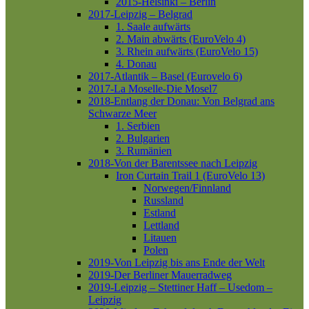
2015-Helsinki – Berlin
2017-Leipzig – Belgrad
1. Saale aufwärts
2. Main abwärts (EuroVelo 4)
3. Rhein aufwärts (EuroVelo 15)
4. Donau
2017-Atlantik – Basel (Eurovelo 6)
2017-La Moselle-Die Mosel7
2018-Entlang der Donau: Von Belgrad ans
Schwarze Meer
1. Serbien
2. Bulgarien
3. Rumänien
2018-Von der Barentssee nach Leipzig
Iron Curtain Trail 1 (EuroVelo 13)
Norwegen/Finnland
Russland
Estland
Lettland
Litauen
Polen
2019-Von Leipzig bis ans Ende der Welt
2019-Der Berliner Mauerradweg
2019-Leipzig – Stettiner Haff – Usedom –
Leipzig