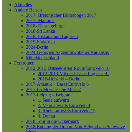
Aktuelles
Andere Reisen
2017- Bretonischer Bilderbogen 2017
2017- Mallorca
2018- Riesengebirge
2018-Sri Lanka
2018-Toskana und Ligurien
2019-Südafrika
2024-Berlin
2024-Georgien-Sagenumwobener Kaukasus
Mitteldeutschland
Fernrouten
2012-2015-Ostseeküsten-Route
EuroVelo 10
2012-2013-Mit der Ostsee fing es an!-
2015-Helsinki – Berlin
2017-Atlantik – Basel
Eurovelo 6
2017-La Moselle-Die Mosel7
2017-Leipzig – Belgrad
1. Saale aufwärts
2. Main abwärts
EuroVelo 4
3. Rhein aufwärts
EuroVelo 15
4. Donau
2018 Tour in die Uckermark
2018-Entlang der Donau: Von Belgrad ans Schwarze
Meer