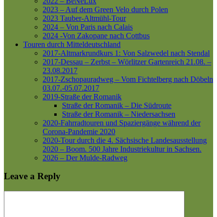
2022 – BeNeLux
2023 – Auf dem Green Velo durch Polen
2023 Tauber-Altmühl-Tour
2024 – Von Paris nach Calais
2024 -Von Zakopane nach Cottbus
Touren durch Mitteldeutschland
2017-Altmarkrundkurs 1: Von Salzwedel nach Stendal
2017-Dessau – Zerbst – Wörlitzer Gartenreich
21.08. –
23.08.2017
2017-Zschopauradweg – Vom Fichtelberg nach Döbeln
03.07.-05.07.2017
2019-Straße der Romanik
Straße der Romanik – Die Südroute
Straße der Romanik – Niedersachsen
2020-Fahrradtouren und Spaziergänge während der
Corona-Pandemie 2020
2020-Tour durch die 4. Sächsische Landesausstellung
2020 – Boom. 500 Jahre Industriekultur in Sachsen.
2026 – Der Mulde-Radweg
Leave a Reply