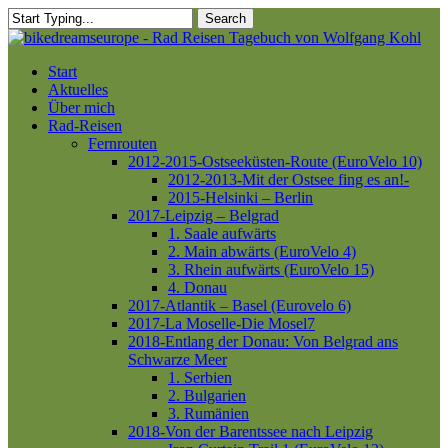
Skip
Search
to
Close
main
Search
content
Menu
Start
Aktuelles
Über mich
Rad-Reisen
Fernrouten
2012-2015-Ostseeküsten-Route (EuroVelo 10)
2012-2013-Mit der Ostsee fing es an!-
2015-Helsinki – Berlin
2017-Leipzig – Belgrad
1. Saale aufwärts
2. Main abwärts (EuroVelo 4)
3. Rhein aufwärts (EuroVelo 15)
4. Donau
2017-Atlantik – Basel (Eurovelo 6)
2017-La Moselle-Die Mosel7
2018-Entlang der Donau: Von Belgrad ans
Schwarze Meer
1. Serbien
2. Bulgarien
3. Rumänien
2018-Von der Barentssee nach Leipzig