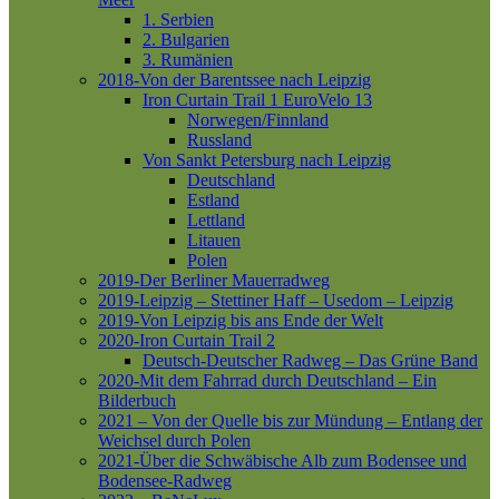
1. Serbien
2. Bulgarien
3. Rumänien
2018-Von der Barentssee nach Leipzig
Iron Curtain Trail 1
EuroVelo 13
Norwegen/Finnland
Russland
Von Sankt Petersburg nach Leipzig
Deutschland
Estland
Lettland
Litauen
Polen
2019-Der Berliner Mauerradweg
2019-Leipzig – Stettiner Haff – Usedom – Leipzig
2019-Von Leipzig bis ans Ende der Welt
2020-Iron Curtain Trail 2
Deutsch-Deutscher Radweg – Das Grüne Band
2020-Mit dem Fahrrad durch Deutschland – Ein
Bilderbuch
2021 – Von der Quelle bis zur Mündung – Entlang der
Weichsel durch Polen
2021-Über die Schwäbische Alb zum Bodensee und
Bodensee-Radweg