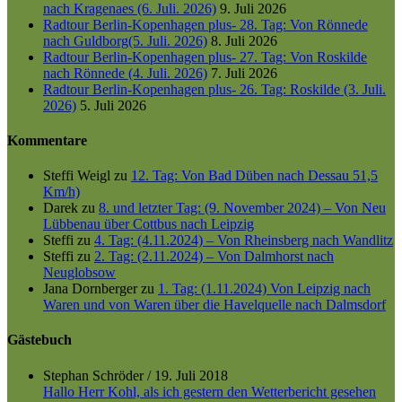
nach Kragenaes (6. Juli. 2026)
9. Juli 2026
Radtour Berlin-Kopenhagen plus- 28. Tag: Von Rönnede
nach Guldborg(5. Juli. 2026)
8. Juli 2026
Radtour Berlin-Kopenhagen plus- 27. Tag: Von Roskilde
nach Rönnede (4. Juli. 2026)
7. Juli 2026
Radtour Berlin-Kopenhagen plus- 26. Tag: Roskilde (3. Juli.
2026)
5. Juli 2026
Kommentare
Steffi Weigl
zu
12. Tag: Von Bad Düben nach Dessau 51,5
Km/h)
Darek
zu
8. und letzter Tag: (9. November 2024) – Von Neu
Lübbenau über Cottbus nach Leipzig
Steffi
zu
4. Tag: (4.11.2024) – Von Rheinsberg nach Wandlitz
Steffi
zu
2. Tag: (2.11.2024) – Von Dalmhorst nach
Neuglobsow
Jana Dornberger
zu
1. Tag: (1.11.2024) Von Leipzig nach
Waren und von Waren über die Havelquelle nach Dalmsdorf
Gästebuch
Stephan Schröder
/
19. Juli 2018
Hallo Herr Kohl, als ich gestern den Wetterbericht gesehen