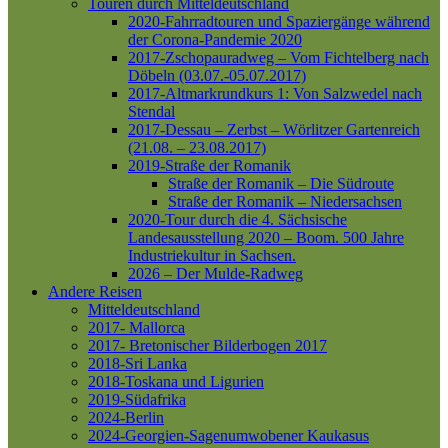
Touren durch Mitteldeutschland
2020-Fahrradtouren und Spaziergänge während
der Corona-Pandemie 2020
2017-Zschopauradweg – Vom Fichtelberg nach
Döbeln (03.07.-05.07.2017)
2017-Altmarkrundkurs 1: Von Salzwedel nach
Stendal
2017-Dessau – Zerbst – Wörlitzer Gartenreich
(21.08. – 23.08.2017)
2019-Straße der Romanik
Straße der Romanik – Die Südroute
Straße der Romanik – Niedersachsen
2020-Tour durch die 4. Sächsische
Landesausstellung 2020 – Boom. 500 Jahre
Industriekultur in Sachsen.
2026 – Der Mulde-Radweg
Andere Reisen
Mitteldeutschland
2017- Mallorca
2017- Bretonischer Bilderbogen 2017
2018-Sri Lanka
2018-Toskana und Ligurien
2019-Südafrika
2024-Berlin
2024-Georgien-Sagenumwobener Kaukasus