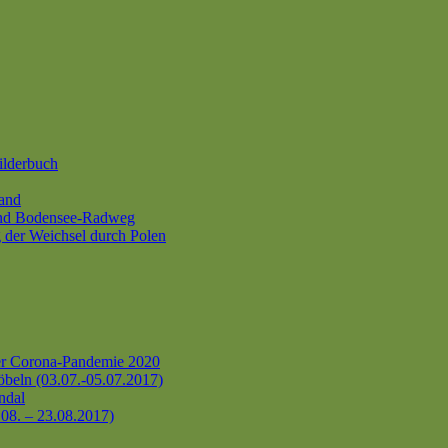
ilderbuch
and
und Bodensee-Radweg
 der Weichsel durch Polen
er Corona-Pandemie 2020
beln (03.07.-05.07.2017)
ndal
.08. – 23.08.2017)