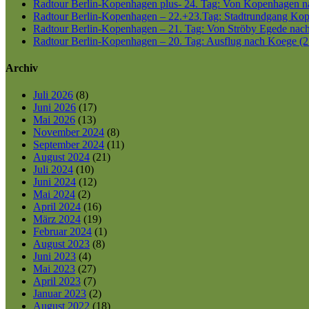
Radtour Berlin-Kopenhagen plus- 24. Tag: Von Kopenhagen nac
Radtour Berlin-Kopenhagen – 22.+23.Tag: Stadtrundgang Kop
Radtour Berlin-Kopenhagen – 21. Tag: Von Ströby Egede nac
Radtour Berlin-Kopenhagen – 20. Tag: Ausflug nach Koege (2
Archiv
Juli 2026
(8)
Juni 2026
(17)
Mai 2026
(13)
November 2024
(8)
September 2024
(11)
August 2024
(21)
Juli 2024
(10)
Juni 2024
(12)
Mai 2024
(2)
April 2024
(16)
März 2024
(19)
Februar 2024
(1)
August 2023
(8)
Juni 2023
(4)
Mai 2023
(27)
April 2023
(7)
Januar 2023
(2)
August 2022
(18)