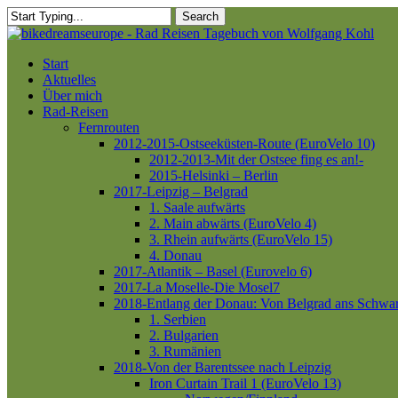
Skip
Search
to
Close
main
Search
content
Menu
Start
Aktuelles
Über mich
Rad-Reisen
Fernrouten
2012-2015-Ostseeküsten-Route (EuroVelo 10)
2012-2013-Mit der Ostsee fing es an!-
2015-Helsinki – Berlin
2017-Leipzig – Belgrad
1. Saale aufwärts
2. Main abwärts (EuroVelo 4)
3. Rhein aufwärts (EuroVelo 15)
4. Donau
2017-Atlantik – Basel (Eurovelo 6)
2017-La Moselle-Die Mosel7
2018-Entlang der Donau: Von Belgrad ans Schwa
1. Serbien
2. Bulgarien
3. Rumänien
2018-Von der Barentssee nach Leipzig
Iron Curtain Trail 1 (EuroVelo 13)