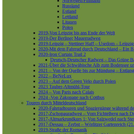
Norwegen/Finnland
Russland
Estland
Lettland
Litauen
Polen
2019-Von Leipzig bis ans Ende der Welt
2019-Der Berliner Mauerradweg
2019-Leipzig – Stettiner Haff – Usedom – Leipzig
2020-Mit dem Fahrrad durch Deutschland – Ein B
2020-Iron Curtain Trail 2
Deutsch-Deutscher Radweg – Das Grüne B
2021-Über die Schwäbische Alb zum Bodensee 
2021 – Von der Quelle bis zur Mündung – Entlang
2022 – BeNeLux
2023 – Auf dem Green Velo durch Polen
2023 Tauber-Altmühl-Tour
2024 – Von Paris nach Calais
2024 -Von Zakopane nach Cottbus
Touren durch Mitteldeutschland
2020-Fahrradtouren und Spaziergänge während d
2017-Zschopauradweg – Vom Fichtelberg nach Dö
2017-Altmarkrundkurs 1: Von Salzwedel nach Ste
2017-Dessau – Zerbst – Wörlitzer Gartenreich (21
2019-Straße der Romanik