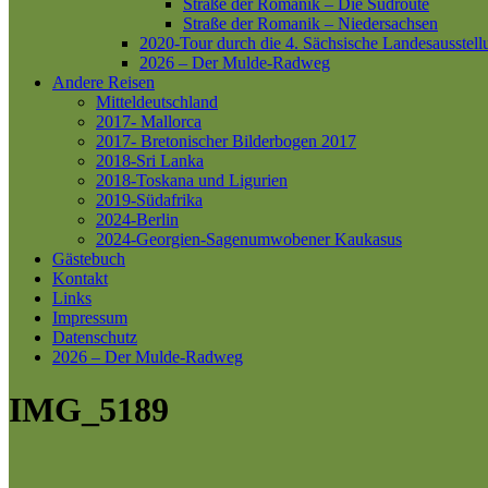
Straße der Romanik – Die Südroute
Straße der Romanik – Niedersachsen
2020-Tour durch die 4. Sächsische Landesausstell
2026 – Der Mulde-Radweg
Andere Reisen
Mitteldeutschland
2017- Mallorca
2017- Bretonischer Bilderbogen 2017
2018-Sri Lanka
2018-Toskana und Ligurien
2019-Südafrika
2024-Berlin
2024-Georgien-Sagenumwobener Kaukasus
Gästebuch
Kontakt
Links
Impressum
Datenschutz
2026 – Der Mulde-Radweg
IMG_5189