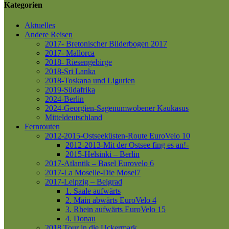
Kategorien
Aktuelles
Andere Reisen
2017- Bretonischer Bilderbogen 2017
2017- Mallorca
2018- Riesengebirge
2018-Sri Lanka
2018-Toskana und Ligurien
2019-Südafrika
2024-Berlin
2024-Georgien-Sagenumwobener Kaukasus
Mitteldeutschland
Fernrouten
2012-2015-Ostseeküsten-Route
EuroVelo 10
2012-2013-Mit der Ostsee fing es an!-
2015-Helsinki – Berlin
2017-Atlantik – Basel
Eurovelo 6
2017-La Moselle-Die Mosel7
2017-Leipzig – Belgrad
1. Saale aufwärts
2. Main abwärts
EuroVelo 4
3. Rhein aufwärts
EuroVelo 15
4. Donau
2018 Tour in die Uckermark