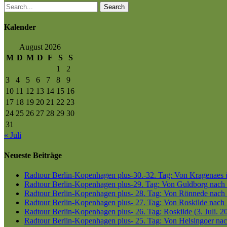
Search
Kalender
August 2026
M
D
M
D
F
S
S
1
2
3
4
5
6
7
8
9
10
11
12
13
14
15
16
17
18
19
20
21
22
23
24
25
26
27
28
29
30
31
« Juli
Neueste Beiträge
Radtour Berlin-Kopenhagen plus-30.-32. Tag: Von Kragenaes üb
Radtour Berlin-Kopenhagen plus-29. Tag: Von Guldborg nach K
Radtour Berlin-Kopenhagen plus- 28. Tag: Von Rönnede nach G
Radtour Berlin-Kopenhagen plus- 27. Tag: Von Roskilde nach 
Radtour Berlin-Kopenhagen plus- 26. Tag: Roskilde (3. Juli. 2
Radtour Berlin-Kopenhagen plus- 25. Tag: Von Helsingoer nach