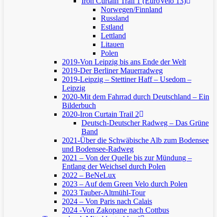
Iron Curtain Trail 1 (EuroVelo 13)
Norwegen/Finnland
Russland
Estland
Lettland
Litauen
Polen
2019-Von Leipzig bis ans Ende der Welt
2019-Der Berliner Mauerradweg
2019-Leipzig – Stettiner Haff – Usedom –
Leipzig
2020-Mit dem Fahrrad durch Deutschland – Ein
Bilderbuch
2020-Iron Curtain Trail 2
Deutsch-Deutscher Radweg – Das Grüne
Band
2021-Über die Schwäbische Alb zum Bodensee
und Bodensee-Radweg
2021 – Von der Quelle bis zur Mündung –
Entlang der Weichsel durch Polen
2022 – BeNeLux
2023 – Auf dem Green Velo durch Polen
2023 Tauber-Altmühl-Tour
2024 – Von Paris nach Calais
2024 -Von Zakopane nach Cottbus