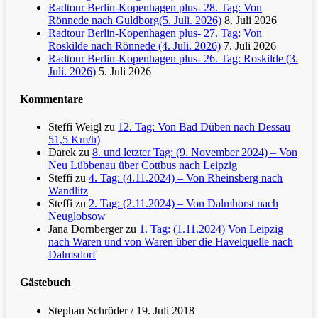
Radtour Berlin-Kopenhagen plus- 28. Tag: Von
Rönnede nach Guldborg(5. Juli. 2026)
8. Juli 2026
Radtour Berlin-Kopenhagen plus- 27. Tag: Von
Roskilde nach Rönnede (4. Juli. 2026)
7. Juli 2026
Radtour Berlin-Kopenhagen plus- 26. Tag: Roskilde (3.
Juli. 2026)
5. Juli 2026
Kommentare
Steffi Weigl
zu
12. Tag: Von Bad Düben nach Dessau
51,5 Km/h)
Darek
zu
8. und letzter Tag: (9. November 2024) – Von
Neu Lübbenau über Cottbus nach Leipzig
Steffi
zu
4. Tag: (4.11.2024) – Von Rheinsberg nach
Wandlitz
Steffi
zu
2. Tag: (2.11.2024) – Von Dalmhorst nach
Neuglobsow
Jana Dornberger
zu
1. Tag: (1.11.2024) Von Leipzig
nach Waren und von Waren über die Havelquelle nach
Dalmsdorf
Gästebuch
Stephan Schröder
/
19. Juli 2018