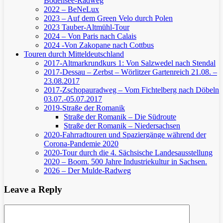
Bodensee-Radweg
2022 – BeNeLux
2023 – Auf dem Green Velo durch Polen
2023 Tauber-Altmühl-Tour
2024 – Von Paris nach Calais
2024 -Von Zakopane nach Cottbus
Touren durch Mitteldeutschland
2017-Altmarkrundkurs 1: Von Salzwedel nach Stendal
2017-Dessau – Zerbst – Wörlitzer Gartenreich
21.08. –
23.08.2017
2017-Zschopauradweg – Vom Fichtelberg nach Döbeln
03.07.-05.07.2017
2019-Straße der Romanik
Straße der Romanik – Die Südroute
Straße der Romanik – Niedersachsen
2020-Fahrradtouren und Spaziergänge während der
Corona-Pandemie 2020
2020-Tour durch die 4. Sächsische Landesausstellung
2020 – Boom. 500 Jahre Industriekultur in Sachsen.
2026 – Der Mulde-Radweg
Leave a Reply