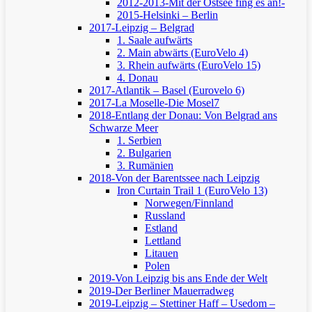
2012-2013-Mit der Ostsee fing es an!-
2015-Helsinki – Berlin
2017-Leipzig – Belgrad
1. Saale aufwärts
2. Main abwärts (EuroVelo 4)
3. Rhein aufwärts (EuroVelo 15)
4. Donau
2017-Atlantik – Basel (Eurovelo 6)
2017-La Moselle-Die Mosel7
2018-Entlang der Donau: Von Belgrad ans
Schwarze Meer
1. Serbien
2. Bulgarien
3. Rumänien
2018-Von der Barentssee nach Leipzig
Iron Curtain Trail 1 (EuroVelo 13)
Norwegen/Finnland
Russland
Estland
Lettland
Litauen
Polen
2019-Von Leipzig bis ans Ende der Welt
2019-Der Berliner Mauerradweg
2019-Leipzig – Stettiner Haff – Usedom –