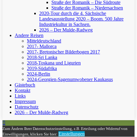
Straße der Romanik – Die Südroute
Straße der Romanik – Niedersachsen
2020-Tour durch die 4. Sächsische
Landesausstellung 2020 – Boom. 500 Jahre
Industriekultur in Sachsen.
2026 – Der Mulde-Radweg
Andere Reisen
Mitteldeutschland
2017- Mallorca
2017- Bretonischer Bilderbogen 2017
2018-Sri Lanka
2018-Toskana und Ligurien
2019-Südafrika
2024-Berlin
2024-Georgien-Sagenumwobener Kaukasus
Gästebuch
Kontakt
Links
Impressum
Datenschutz
2026 – Der Mulde-Radweg
Zum Ändern Ihrer Datenschutzeinstellung, z.B. Erteilung oder Widerruf von
Einstellungen
Einwilligungen, klicken Sie hier: