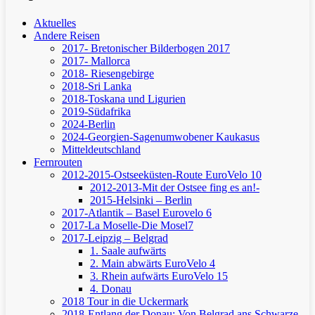
Aktuelles
Andere Reisen
2017- Bretonischer Bilderbogen 2017
2017- Mallorca
2018- Riesengebirge
2018-Sri Lanka
2018-Toskana und Ligurien
2019-Südafrika
2024-Berlin
2024-Georgien-Sagenumwobener Kaukasus
Mitteldeutschland
Fernrouten
2012-2015-Ostseeküsten-Route
EuroVelo 10
2012-2013-Mit der Ostsee fing es an!-
2015-Helsinki – Berlin
2017-Atlantik – Basel
Eurovelo 6
2017-La Moselle-Die Mosel7
2017-Leipzig – Belgrad
1. Saale aufwärts
2. Main abwärts
EuroVelo 4
3. Rhein aufwärts
EuroVelo 15
4. Donau
2018 Tour in die Uckermark
2018-Entlang der Donau: Von Belgrad ans Schwarze