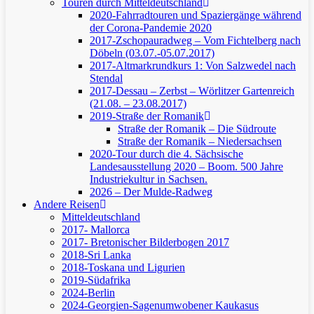
Touren durch Mitteldeutschland
2020-Fahrradtouren und Spaziergänge während
der Corona-Pandemie 2020
2017-Zschopauradweg – Vom Fichtelberg nach
Döbeln (03.07.-05.07.2017)
2017-Altmarkrundkurs 1: Von Salzwedel nach
Stendal
2017-Dessau – Zerbst – Wörlitzer Gartenreich
(21.08. – 23.08.2017)
2019-Straße der Romanik
Straße der Romanik – Die Südroute
Straße der Romanik – Niedersachsen
2020-Tour durch die 4. Sächsische
Landesausstellung 2020 – Boom. 500 Jahre
Industriekultur in Sachsen.
2026 – Der Mulde-Radweg
Andere Reisen
Mitteldeutschland
2017- Mallorca
2017- Bretonischer Bilderbogen 2017
2018-Sri Lanka
2018-Toskana und Ligurien
2019-Südafrika
2024-Berlin
2024-Georgien-Sagenumwobener Kaukasus