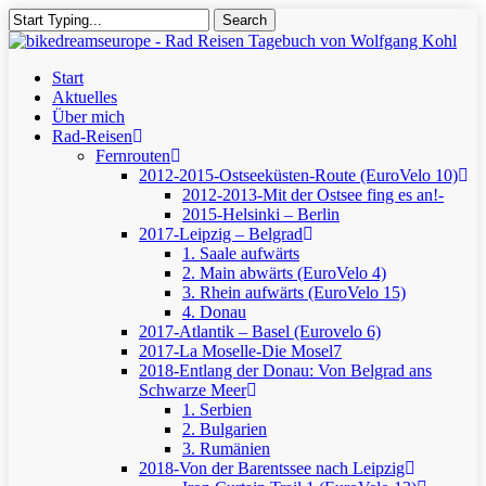
Skip
Search
to
Close
main
Search
content
Menu
Start
Aktuelles
Über mich
Rad-Reisen
Fernrouten
2012-2015-Ostseeküsten-Route (EuroVelo 10)
2012-2013-Mit der Ostsee fing es an!-
2015-Helsinki – Berlin
2017-Leipzig – Belgrad
1. Saale aufwärts
2. Main abwärts (EuroVelo 4)
3. Rhein aufwärts (EuroVelo 15)
4. Donau
2017-Atlantik – Basel (Eurovelo 6)
2017-La Moselle-Die Mosel7
2018-Entlang der Donau: Von Belgrad ans
Schwarze Meer
1. Serbien
2. Bulgarien
3. Rumänien
2018-Von der Barentssee nach Leipzig