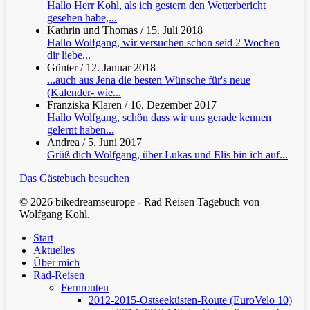
Hallo Herr Kohl, als ich gestern den Wetterbericht
gesehen habe,...
Kathrin und Thomas
/
15. Juli 2018
Hallo Wolfgang, wir versuchen schon seid 2 Wochen
dir liebe...
Günter
/
12. Januar 2018
...auch aus Jena die besten Wünsche für's neue
(Kalender- wie...
Franziska Klaren
/
16. Dezember 2017
Hallo Wolfgang, schön dass wir uns gerade kennen
gelernt haben...
Andrea
/
5. Juni 2017
Grüß dich Wolfgang, über Lukas und Elis bin ich auf...
Das Gästebuch besuchen
© 2026 bikedreamseurope - Rad Reisen Tagebuch von
Wolfgang Kohl.
Clos
Start
Men
Aktuelles
Über mich
Rad-Reisen
Fernrouten
2012-2015-Ostseeküsten-Route (EuroVelo 10)