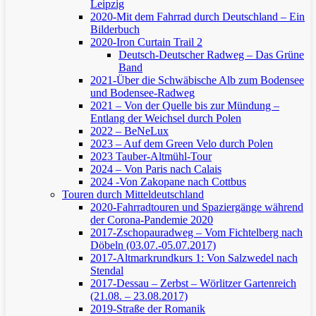
Leipzig
2020-Mit dem Fahrrad durch Deutschland – Ein
Bilderbuch
2020-Iron Curtain Trail 2
Deutsch-Deutscher Radweg – Das Grüne
Band
2021-Über die Schwäbische Alb zum Bodensee
und Bodensee-Radweg
2021 – Von der Quelle bis zur Mündung –
Entlang der Weichsel durch Polen
2022 – BeNeLux
2023 – Auf dem Green Velo durch Polen
2023 Tauber-Altmühl-Tour
2024 – Von Paris nach Calais
2024 -Von Zakopane nach Cottbus
Touren durch Mitteldeutschland
2020-Fahrradtouren und Spaziergänge während
der Corona-Pandemie 2020
2017-Zschopauradweg – Vom Fichtelberg nach
Döbeln (03.07.-05.07.2017)
2017-Altmarkrundkurs 1: Von Salzwedel nach
Stendal
2017-Dessau – Zerbst – Wörlitzer Gartenreich
(21.08. – 23.08.2017)
2019-Straße der Romanik