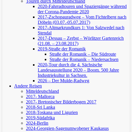
Touren durch Mitteldeutschland
2020-Fahrradtouren und Spaziergänge während
der Corona-Pandemie 2020
2017-Zschopauradweg – Vom Fichtelberg nach
Döbeln (03.07.-05.07.2017)
2017-Altmarkrundkurs 1: Von Salzwedel nach
Stendal
2017-Dessau – Zerbst – Wörlitzer Gartenreich
(21.08. – 23.08.2017)
2019-Straße der Romanik
Straße der Romanik – Die Südroute
Straße der Romanik – Niedersachsen
2020-Tour durch die 4. Sächsische
Landesausstellung 2020 – Boom. 500 Jahre
Industriekultur in Sachsen.
2026 – Der Mulde-Radweg
Andere Reisen
Mitteldeutschland
2017- Mallorca
2017- Bretonischer Bilderbogen 2017
2018-Sri Lanka
2018-Toskana und Ligurien
2019-Südafrika
2024-Berlin
2024-Georgien-Sagenumwobener Kaukasus