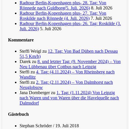
Radtour Berlin-Kopenhagen plus- 28. Tag: Von
Rönnede nach Guldborg(5. Juli. 2026)
8. Juli 2026
Radtour Berlin-Kopenhagen plus- 27. Tag: Von
Roskilde nach Rönnede (4. Juli. 2026)
7. Juli 2026
Radtour Berlin-Kopenhagen plus- 26. Tag: Roskilde (3.
Juli. 2026)
5. Juli 2026
Kommentare
Steffi Weigl
zu
12. Tag: Von Bad Düben nach Dessau
51,5 Km/h)
Darek
zu
8. und letzter Tag: (9. November 2024) – Von
Neu Lübbenau über Cottbus nach Leipzig
Steffi
zu
4. Tag: (4.11.2024) – Von Rheinsberg nach
Wandlitz
Steffi
zu
2. Tag: (2.11.2024) – Von Dalmhorst nach
Neuglobsow
Jana Dornberger
zu
1. Tag: (1.11.2024) Von Leipzig
nach Waren und von Waren über die Havelquelle nach
Dalmsdorf
Gästebuch
Stephan Schröder
/
19. Juli 2018