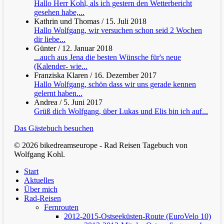
Hallo Herr Kohl, als ich gestern den Wetterbericht
gesehen habe,...
Kathrin und Thomas
/
15. Juli 2018
Hallo Wolfgang, wir versuchen schon seid 2 Wochen
dir liebe...
Günter
/
12. Januar 2018
...auch aus Jena die besten Wünsche für's neue
(Kalender- wie...
Franziska Klaren
/
16. Dezember 2017
Hallo Wolfgang, schön dass wir uns gerade kennen
gelernt haben...
Andrea
/
5. Juni 2017
Grüß dich Wolfgang, über Lukas und Elis bin ich auf...
Das Gästebuch besuchen
© 2026 bikedreamseurope - Rad Reisen Tagebuch von
Wolfgang Kohl.
Clos
Start
Men
Aktuelles
Über mich
Rad-Reisen
Fernrouten
2012-2015-Ostseeküsten-Route (EuroVelo 10)