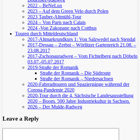
2022 – BeNeLux
2023 – Auf dem Green Velo durch Polen
2023 Tauber-Altmühl-Tour
2024 – Von Paris nach Calais
2024 -Von Zakopane nach Cottbus
Touren durch Mitteldeutschland
2017-Altmarkrundkurs 1: Von Salzwedel nach Stendal
2017-Dessau – Zerbst – Wörlitzer Gartenreich
21.08. –
23.08.2017
2017-Zschopauradweg – Vom Fichtelberg nach Döbeln
03.07.-05.07.2017
2019-Straße der Romanik
Straße der Romanik – Die Südroute
Straße der Romanik – Niedersachsen
2020-Fahrradtouren und Spaziergänge während der
Corona-Pandemie 2020
2020-Tour durch die 4. Sächsische Landesausstellung
2020 – Boom. 500 Jahre Industriekultur in Sachsen.
2026 – Der Mulde-Radweg
Leave a Reply