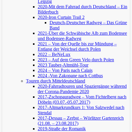
Leipzig
2020-Mit dem Fahrrad durch Deutschland – Ein
Bilderbuch
2020-Iron Curtain Trail 2
Deutsch-Deutscher Radweg – Das Grüne
Band
2021-Über die Schwäbische Alb zum Bodensee
und Bodensee-Radweg
2021 – Von der Quelle bis zur Mündung –
Entlang der Weichsel durch Polen
2022 – BeNeLux
2023 – Auf dem Green Velo durch Polen
2023 Tauber-Altmühl-Tour
2024 – Von Paris nach Calais
2024 -Von Zakopane nach Cottbus
Touren durch Mitteldeutschland
2020-Fahrradtouren und Spaziergänge während
der Corona-Pandemie 2020
2017-Zschopauradweg – Vom Fichtelberg nach
Döbeln (03.07.-05.07.2017)
2017-Altmarkrundkurs 1: Von Salzwedel nach
Stendal
2017-Dessau – Zerbst – Wörlitzer Gartenreich
(21.08. – 23.08.2017)
2019-Straße der Romanik