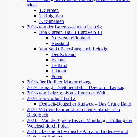
Meer
1. Serbien
2. Bulgarien
3. Rumänien
2018-Von der Barentssee nach Leipzig
Iron Curtain Trail 1
EuroVelo 13
Norwegen/Finnland
Russland
Von Sankt Petersburg nach Leipzig
Deutschland
Estland
Lettland
Litauen
Polen
2019-Der Berliner Mauerradweg
2019-Leipzig – Stettiner Haff – Usedom – Leipzig
2019-Von Leipzig bis ans Ende der Welt
2020-Iron Curtain Trail 2
Deutsch-Deutscher Radweg – Das Grüne Band
2020-Mit dem Fahrrad durch Deutschland – Ein
Bilderbuch
2021 – Von der Quelle bis zur Mündung – Entlang der
Weichsel durch Polen
2021-Über die Schwäbische Alb zum Bodensee und
Bodensee-Radweg