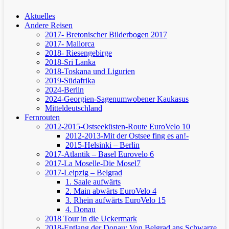
Aktuelles
Andere Reisen
2017- Bretonischer Bilderbogen 2017
2017- Mallorca
2018- Riesengebirge
2018-Sri Lanka
2018-Toskana und Ligurien
2019-Südafrika
2024-Berlin
2024-Georgien-Sagenumwobener Kaukasus
Mitteldeutschland
Fernrouten
2012-2015-Ostseeküsten-Route
EuroVelo 10
2012-2013-Mit der Ostsee fing es an!-
2015-Helsinki – Berlin
2017-Atlantik – Basel
Eurovelo 6
2017-La Moselle-Die Mosel7
2017-Leipzig – Belgrad
1. Saale aufwärts
2. Main abwärts
EuroVelo 4
3. Rhein aufwärts
EuroVelo 15
4. Donau
2018 Tour in die Uckermark
2018-Entlang der Donau: Von Belgrad ans Schwarze