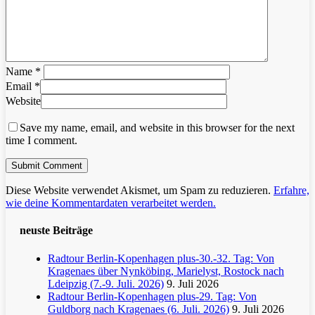
Name
*
Email
*
Website
Save my name, email, and website in this browser for the next
time I comment.
Diese Website verwendet Akismet, um Spam zu reduzieren.
Erfahre,
wie deine Kommentardaten verarbeitet werden.
neuste Beiträge
Radtour Berlin-Kopenhagen plus-30.-32. Tag: Von
Kragenaes über Nynköbing, Marielyst, Rostock nach
Ldeipzig (7.-9. Juli. 2026)
9. Juli 2026
Radtour Berlin-Kopenhagen plus-29. Tag: Von
Guldborg nach Kragenaes (6. Juli. 2026)
9. Juli 2026