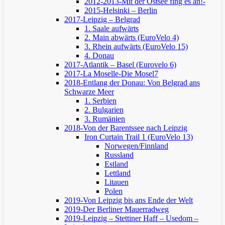
2012-2013-Mit der Ostsee fing es an!-
2015-Helsinki – Berlin
2017-Leipzig – Belgrad
1. Saale aufwärts
2. Main abwärts (EuroVelo 4)
3. Rhein aufwärts (EuroVelo 15)
4. Donau
2017-Atlantik – Basel (Eurovelo 6)
2017-La Moselle-Die Mosel7
2018-Entlang der Donau: Von Belgrad ans
Schwarze Meer
1. Serbien
2. Bulgarien
3. Rumänien
2018-Von der Barentssee nach Leipzig
Iron Curtain Trail 1 (EuroVelo 13)
Norwegen/Finnland
Russland
Estland
Lettland
Litauen
Polen
2019-Von Leipzig bis ans Ende der Welt
2019-Der Berliner Mauerradweg
2019-Leipzig – Stettiner Haff – Usedom –