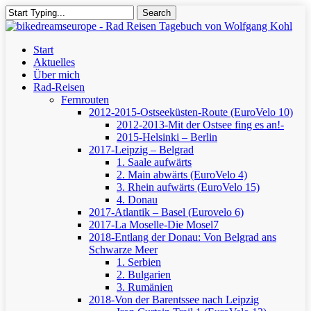
Skip
Search
to
Close
main
Search
content
Menu
Start
Aktuelles
Über mich
Rad-Reisen
Fernrouten
2012-2015-Ostseeküsten-Route (EuroVelo 10)
2012-2013-Mit der Ostsee fing es an!-
2015-Helsinki – Berlin
2017-Leipzig – Belgrad
1. Saale aufwärts
2. Main abwärts (EuroVelo 4)
3. Rhein aufwärts (EuroVelo 15)
4. Donau
2017-Atlantik – Basel (Eurovelo 6)
2017-La Moselle-Die Mosel7
2018-Entlang der Donau: Von Belgrad ans
Schwarze Meer
1. Serbien
2. Bulgarien
3. Rumänien
2018-Von der Barentssee nach Leipzig