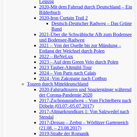
Leipzig
2020-Mit dem Fahrrad durch Deutschland – Ein
Bilderbuch
2020-Iron Curtain Trail 2
Deutsch-Deutscher Radweg – Das Grüne
Band
2021-Über die Schwäbische Alb zum Bodensee
und Bodensee-Radweg
2021 – Von der Quelle bis zur Mündung –
Entlang der Weichsel durch Polen
2022 – BeNeLux
2023 – Auf dem Green Velo durch Polen
2023 Tauber-Altmühl-Tour
2024 – Von Paris nach Calais
2024 -Von Zakopane nach Cottbus
Touren durch Mitteldeutschland
2020-Fahrradtouren und Spaziergänge während
der Corona-Pandemie 2020
2017-Zschopauradweg – Vom Fichtelberg nach
Döbeln (03.07.-05.07.2017)
2017-Altmarkrundkurs 1: Von Salzwedel nach
Stendal
2017-Dessau – Zerbst – Wörlitzer Gartenreich
(21.08. – 23.08.2017)
2019-Straße der Romanik