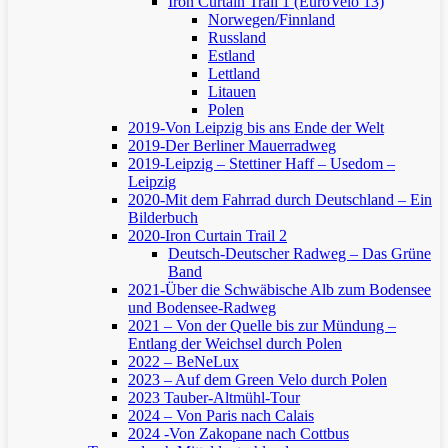
Iron Curtain Trail 1 (EuroVelo 13)
Norwegen/Finnland
Russland
Estland
Lettland
Litauen
Polen
2019-Von Leipzig bis ans Ende der Welt
2019-Der Berliner Mauerradweg
2019-Leipzig – Stettiner Haff – Usedom –
Leipzig
2020-Mit dem Fahrrad durch Deutschland – Ein
Bilderbuch
2020-Iron Curtain Trail 2
Deutsch-Deutscher Radweg – Das Grüne
Band
2021-Über die Schwäbische Alb zum Bodensee
und Bodensee-Radweg
2021 – Von der Quelle bis zur Mündung –
Entlang der Weichsel durch Polen
2022 – BeNeLux
2023 – Auf dem Green Velo durch Polen
2023 Tauber-Altmühl-Tour
2024 – Von Paris nach Calais
2024 -Von Zakopane nach Cottbus