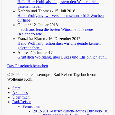
Hallo Herr Kohl, als ich gestern den Wetterbericht
gesehen habe,...
Kathrin und Thomas
/
15. Juli 2018
Hallo Wolfgang, wir versuchen schon seid 2 Wochen
dir liebe...
Günter
/
12. Januar 2018
...auch aus Jena die besten Wünsche für's neue
(Kalender- wie...
Franziska Klaren
/
16. Dezember 2017
Hallo Wolfgang, schön dass wir uns gerade kennen
gelernt haben...
Andrea
/
5. Juni 2017
Grüß dich Wolfgang, über Lukas und Elis bin ich auf...
Das Gästebuch besuchen
© 2026 bikedreamseurope - Rad Reisen Tagebuch von
Wolfgang Kohl.
Clos
Start
Men
Aktuelles
Über mich
Rad-Reisen
Fernrouten
2012-2015-Ostseeküsten-Route (EuroVelo 10)