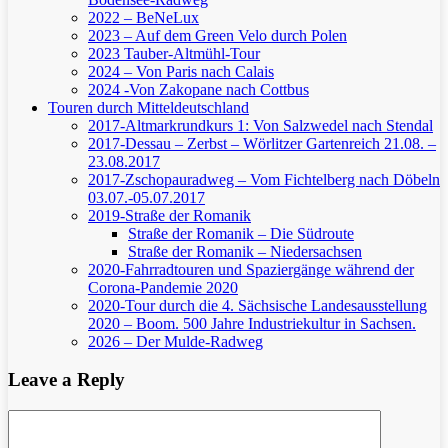
2022 – BeNeLux
2023 – Auf dem Green Velo durch Polen
2023 Tauber-Altmühl-Tour
2024 – Von Paris nach Calais
2024 -Von Zakopane nach Cottbus
Touren durch Mitteldeutschland
2017-Altmarkrundkurs 1: Von Salzwedel nach Stendal
2017-Dessau – Zerbst – Wörlitzer Gartenreich
21.08. –
23.08.2017
2017-Zschopauradweg – Vom Fichtelberg nach Döbeln
03.07.-05.07.2017
2019-Straße der Romanik
Straße der Romanik – Die Südroute
Straße der Romanik – Niedersachsen
2020-Fahrradtouren und Spaziergänge während der
Corona-Pandemie 2020
2020-Tour durch die 4. Sächsische Landesausstellung
2020 – Boom. 500 Jahre Industriekultur in Sachsen.
2026 – Der Mulde-Radweg
Leave a Reply