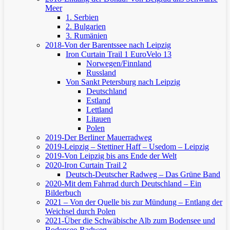
Meer
1. Serbien
2. Bulgarien
3. Rumänien
2018-Von der Barentssee nach Leipzig
Iron Curtain Trail 1
EuroVelo 13
Norwegen/Finnland
Russland
Von Sankt Petersburg nach Leipzig
Deutschland
Estland
Lettland
Litauen
Polen
2019-Der Berliner Mauerradweg
2019-Leipzig – Stettiner Haff – Usedom – Leipzig
2019-Von Leipzig bis ans Ende der Welt
2020-Iron Curtain Trail 2
Deutsch-Deutscher Radweg – Das Grüne Band
2020-Mit dem Fahrrad durch Deutschland – Ein
Bilderbuch
2021 – Von der Quelle bis zur Mündung – Entlang der
Weichsel durch Polen
2021-Über die Schwäbische Alb zum Bodensee und
Bodensee-Radweg