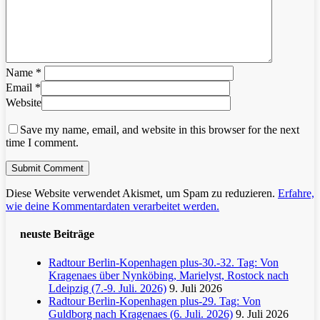
Name
*
Email
*
Website
Save my name, email, and website in this browser for the next
time I comment.
Diese Website verwendet Akismet, um Spam zu reduzieren.
Erfahre,
wie deine Kommentardaten verarbeitet werden.
neuste Beiträge
Radtour Berlin-Kopenhagen plus-30.-32. Tag: Von
Kragenaes über Nynköbing, Marielyst, Rostock nach
Ldeipzig (7.-9. Juli. 2026)
9. Juli 2026
Radtour Berlin-Kopenhagen plus-29. Tag: Von
Guldborg nach Kragenaes (6. Juli. 2026)
9. Juli 2026