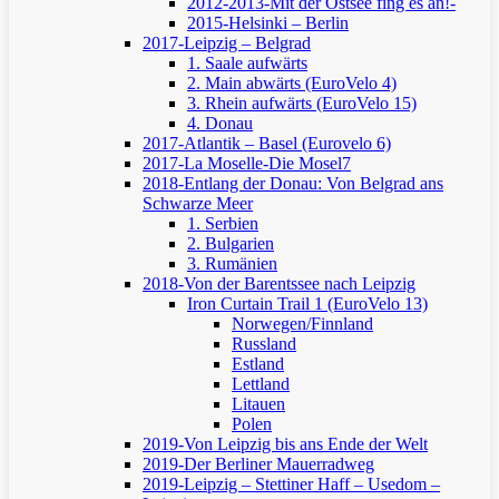
2012-2013-Mit der Ostsee fing es an!-
2015-Helsinki – Berlin
2017-Leipzig – Belgrad
1. Saale aufwärts
2. Main abwärts (EuroVelo 4)
3. Rhein aufwärts (EuroVelo 15)
4. Donau
2017-Atlantik – Basel (Eurovelo 6)
2017-La Moselle-Die Mosel7
2018-Entlang der Donau: Von Belgrad ans
Schwarze Meer
1. Serbien
2. Bulgarien
3. Rumänien
2018-Von der Barentssee nach Leipzig
Iron Curtain Trail 1 (EuroVelo 13)
Norwegen/Finnland
Russland
Estland
Lettland
Litauen
Polen
2019-Von Leipzig bis ans Ende der Welt
2019-Der Berliner Mauerradweg
2019-Leipzig – Stettiner Haff – Usedom –