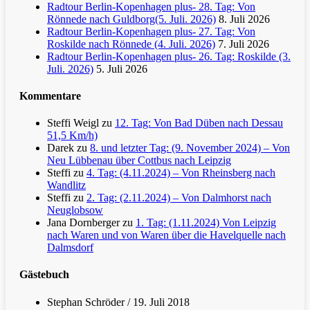
Radtour Berlin-Kopenhagen plus- 28. Tag: Von
Rönnede nach Guldborg(5. Juli. 2026)
8. Juli 2026
Radtour Berlin-Kopenhagen plus- 27. Tag: Von
Roskilde nach Rönnede (4. Juli. 2026)
7. Juli 2026
Radtour Berlin-Kopenhagen plus- 26. Tag: Roskilde (3.
Juli. 2026)
5. Juli 2026
Kommentare
Steffi Weigl
zu
12. Tag: Von Bad Düben nach Dessau
51,5 Km/h)
Darek
zu
8. und letzter Tag: (9. November 2024) – Von
Neu Lübbenau über Cottbus nach Leipzig
Steffi
zu
4. Tag: (4.11.2024) – Von Rheinsberg nach
Wandlitz
Steffi
zu
2. Tag: (2.11.2024) – Von Dalmhorst nach
Neuglobsow
Jana Dornberger
zu
1. Tag: (1.11.2024) Von Leipzig
nach Waren und von Waren über die Havelquelle nach
Dalmsdorf
Gästebuch
Stephan Schröder
/
19. Juli 2018