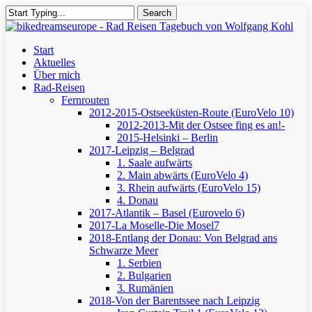
Skip
Search
to
Close
main
Search
content
Menu
Start
Aktuelles
Über mich
Rad-Reisen
Fernrouten
2012-2015-Ostseeküsten-Route (EuroVelo 10)
2012-2013-Mit der Ostsee fing es an!-
2015-Helsinki – Berlin
2017-Leipzig – Belgrad
1. Saale aufwärts
2. Main abwärts (EuroVelo 4)
3. Rhein aufwärts (EuroVelo 15)
4. Donau
2017-Atlantik – Basel (Eurovelo 6)
2017-La Moselle-Die Mosel7
2018-Entlang der Donau: Von Belgrad ans
Schwarze Meer
1. Serbien
2. Bulgarien
3. Rumänien
2018-Von der Barentssee nach Leipzig