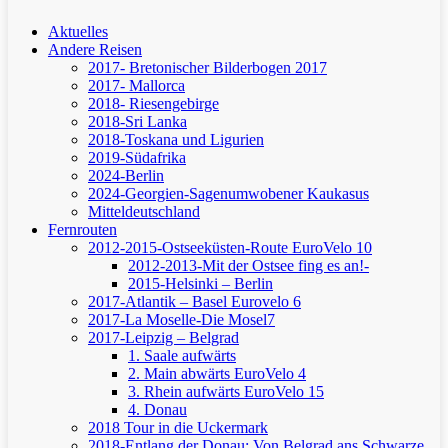
Aktuelles
Andere Reisen
2017- Bretonischer Bilderbogen 2017
2017- Mallorca
2018- Riesengebirge
2018-Sri Lanka
2018-Toskana und Ligurien
2019-Südafrika
2024-Berlin
2024-Georgien-Sagenumwobener Kaukasus
Mitteldeutschland
Fernrouten
2012-2015-Ostseeküsten-Route
EuroVelo 10
2012-2013-Mit der Ostsee fing es an!-
2015-Helsinki – Berlin
2017-Atlantik – Basel
Eurovelo 6
2017-La Moselle-Die Mosel7
2017-Leipzig – Belgrad
1. Saale aufwärts
2. Main abwärts
EuroVelo 4
3. Rhein aufwärts
EuroVelo 15
4. Donau
2018 Tour in die Uckermark
2018-Entlang der Donau: Von Belgrad ans Schwarze