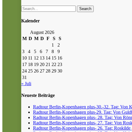
Search
Kalender
August 2026
M
D
M
D
F
S
S
1
2
3
4
5
6
7
8
9
10
11
12
13
14
15
16
17
18
19
20
21
22
23
24
25
26
27
28
29
30
31
« Juli
Neueste Beiträge
Radtour Berlin-Kopenhagen plus-30.-32. Tag: Von Kr
Radtour Berlin-Kopenhagen plus-29. Tag: Von Guldb
Radtour Berlin-Kopenhagen plus- 28. Tag: Von Rönn
Radtour Berlin-Kopenhagen plus- 27. Tag: Von Roski
Radtour Berlin-Kopenhagen plus- 26. Tag: Roskilde (