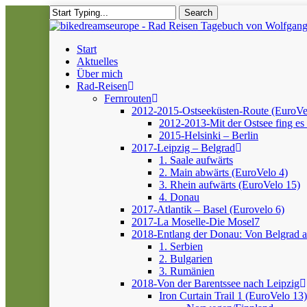
Skip
Search
to
Close
main
Search
content
Menu
Start
Aktuelles
Über mich
Rad-Reisen
Fernrouten
2012-2015-Ostseeküsten-Route (EuroVe
2012-2013-Mit der Ostsee fing es 
2015-Helsinki – Berlin
2017-Leipzig – Belgrad
1. Saale aufwärts
2. Main abwärts (EuroVelo 4)
3. Rhein aufwärts (EuroVelo 15)
4. Donau
2017-Atlantik – Basel (Eurovelo 6)
2017-La Moselle-Die Mosel7
2018-Entlang der Donau: Von Belgrad 
1. Serbien
2. Bulgarien
3. Rumänien
2018-Von der Barentssee nach Leipzig
Iron Curtain Trail 1 (EuroVelo 13)