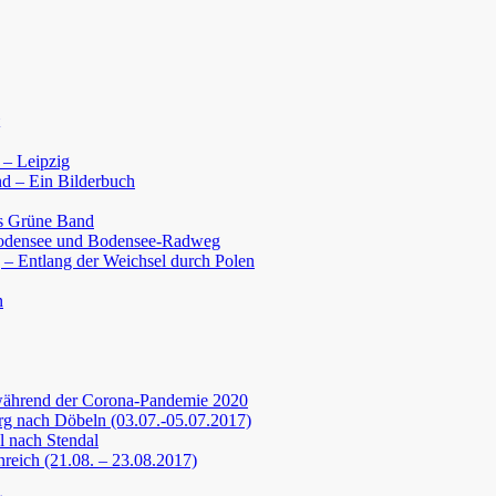
 – Leipzig
d – Ein Bilderbuch
s Grüne Band
Bodensee und Bodensee-Radweg
 – Entlang der Weichsel durch Polen
n
während der Corona-Pandemie 2020
g nach Döbeln (03.07.-05.07.2017)
 nach Stendal
nreich (21.08. – 23.08.2017)