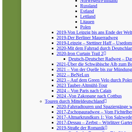
Norwegen/Finnland
Russland
Estland
Lettland
Litauen
Polen
2019-Von Leipzig bis ans Ende der Welt
2019-Der Berliner Mauerradweg
2019-Leipzig – Stettiner Haff – Usedom
2020-Mit dem Fahrrad durch Deutschlan
2020-Iron Curtain Trail 2
Deutsch-Deutscher Radweg – Da
2021-Über die Schwäbische Alb zum 
2021 – Von der Quelle bis zur Mündung
2022 – BeNeLux
2023 – Auf dem Green Velo durch Pole
2023 Tauber-Altmühl-Tour
2024 – Von Paris nach Calais
2024 -Von Zakopane nach Cottbus
Touren durch Mitteldeutschland
2020-Fahrradtouren und Spaziergänge 
2017-Zschopauradweg – Vom Fichtelber
2017-Altmarkrundkurs 1: Von Salzwedel
2017-Dessau – Zerbst – Wörlitzer Garte
2019-Straße der Romanik