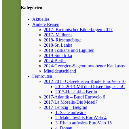
Kategorien
Aktuelles
Andere Reisen
2017- Bretonischer Bilderbogen 2017
2017- Mallorca
2018- Riesengebirge
2018-Sri Lanka
2018-Toskana und Ligurien
2019-Südafrika
2024-Berlin
2024-Georgien-Sagenumwobener Kaukasus
Mitteldeutschland
Fernrouten
2012-2015-Ostseeküsten-Route
EuroVelo 10
2012-2013-Mit der Ostsee fing es an!-
2015-Helsinki – Berlin
2017-Atlantik – Basel
Eurovelo 6
2017-La Moselle-Die Mosel7
2017-Leipzig – Belgrad
1. Saale aufwärts
2. Main abwärts
EuroVelo 4
3. Rhein aufwärts
EuroVelo 15
4. Donau