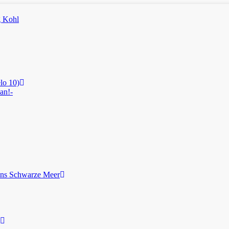
lo 10)
an!-
ans Schwarze Meer